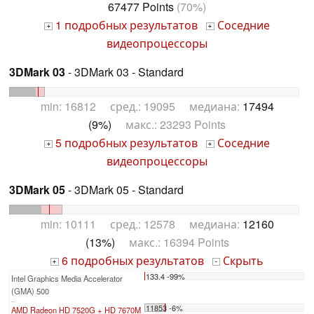
67477 Points
(70%)
1 подробных результатов
Соседние
+
+
видеопроцессоры
3DMark 03
- 3DMark 03 - Standard
min: 16812 сред.: 19095 медиана:
17494
(9%)
макс.: 23293 Points
5 подробных результатов
Соседние
+
+
видеопроцессоры
3DMark 05
- 3DMark 05 - Standard
min: 10111 сред.: 12578 медиана:
12160
(13%)
макс.: 16394 Points
6 подробных результатов
Скрыть
+
-
133.4 -99%
Intel Graphics Media Accelerator
(GMA) 500
...
11853 -6%
AMD Radeon HD 7520G + HD 7670M