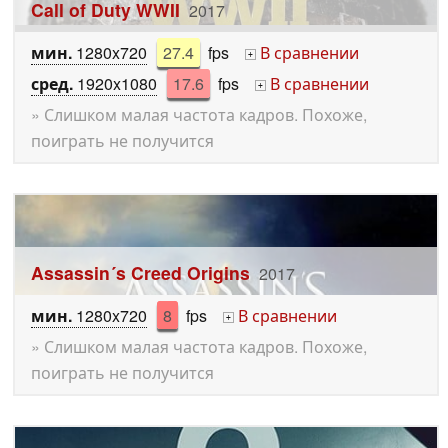
Call of Duty WWII
2017
мин.
1280x720
27.4
fps
В сравнении
+
сред.
1920x1080
17.6
fps
В сравнении
+
» Слишком малая частота кадров. Похоже,
поиграть не получится
Assassin´s Creed Origins
2017
мин.
1280x720
8
fps
В сравнении
+
» Слишком малая частота кадров. Похоже,
поиграть не получится