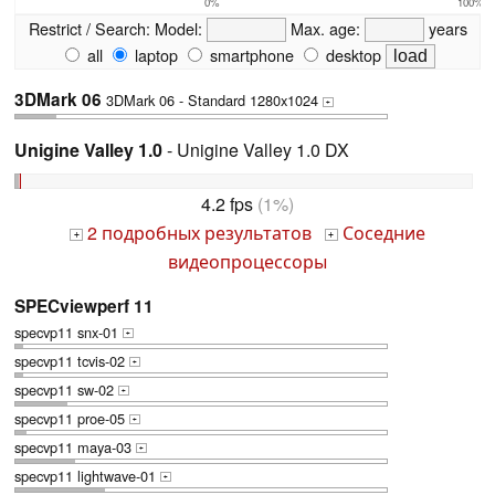
0%
100%
Restrict / Search:
Model:
Max. age:
years
all
laptop
smartphone
desktop
3DMark 06
3DMark 06 - Standard 1280x1024
+
Unigine Valley 1.0
- Unigine Valley 1.0 DX
4.2 fps
(1%)
2 подробных результатов
Соседние
+
+
видеопроцессоры
SPECviewperf 11
specvp11 snx-01
+
specvp11 tcvis-02
+
specvp11 sw-02
+
specvp11 proe-05
+
specvp11 maya-03
+
specvp11 lightwave-01
+