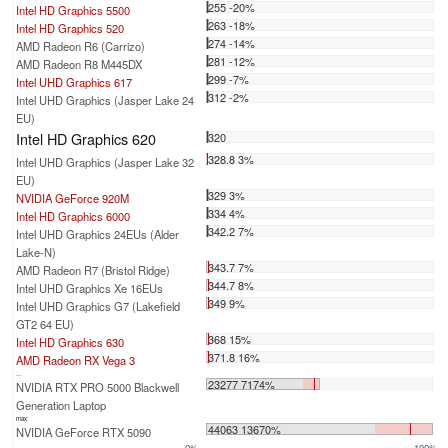
255 -20%
Intel HD Graphics 5500
263 -18%
Intel HD Graphics 520
274 -14%
AMD Radeon R6 (Carrizo)
281 -12%
AMD Radeon R8 M445DX
299 -7%
Intel UHD Graphics 617
312 -2%
Intel UHD Graphics (Jasper Lake 24
EU)
Intel HD Graphics 620
320
328.8 3%
Intel UHD Graphics (Jasper Lake 32
EU)
329 3%
NVIDIA GeForce 920M
334 4%
Intel HD Graphics 6000
342.2 7%
Intel UHD Graphics 24EUs (Alder
Lake-N)
343.7 7%
AMD Radeon R7 (Bristol Ridge)
344.7 8%
Intel UHD Graphics Xe 16EUs
349 9%
Intel UHD Graphics G7 (Lakefield
GT2 64 EU)
368 15%
Intel HD Graphics 630
371.8 16%
AMD Radeon RX Vega 3
...
23277 7174%
NVIDIA RTX PRO 5000 Blackwell
Generation Laptop
max:
44063 13670%
NVIDIA GeForce RTX 5090
0%
100%