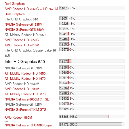
Dual Graphics
11878 -6%
AMD Radeon HD 7660G + HD 7670M
Dual Graphics
12054 -4%
Intel UHD Graphics 610
12228 -3%
NVIDIA GeForce GT 335M
12278 -2%
NVIDIA GeForce GTS 350M
12418 -1%
ATI Mobility Radeon HD 5650
12469 -1%
AMD Radeon HD 8650G
12505 -1%
AMD Radeon HD 7610M
12573 0%
Intel UHD Graphics (Jasper Lake 16
EU)
Intel HD Graphics 620
12578
12591 0%
NVIDIA GeForce GT 330M
12609 0%
ATI Mobility Radeon HD 4650
12614 0%
ATI Mobility Radeon HD 4670
12640 0%
AMD Radeon HD 6630M
12762 1%
AMD Radeon HD 8730M
12885 2%
ATI Mobility Radeon HD 3870
12932 3%
NVIDIA GeForce 8600M GT SLI
12975 3%
NVIDIA GeForce GT 425M
13125 4%
NVIDIA GeForce 9700M GTS
...
68868 448%
AMD Radeon 860M
max:
87172 593%
NVIDIA GeForce RTX 4080 Super