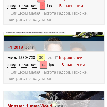
сред.
1920x1080
5
fps
В сравнении
+
» Слишком малая частота кадров. Похоже,
поиграть не получится
F1 2018
2018
мин.
1280x720
30
fps
В сравнении
+
сред.
1920x1080
14
fps
В сравнении
+
» Слишком малая частота кадров. Похоже,
поиграть не получится
Monster Hunter World
2018