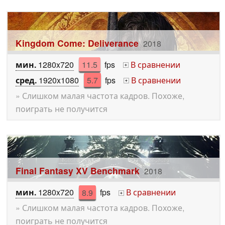
Kingdom Come: Deliverance
2018
мин.
1280x720
11.5
fps
В сравнении
+
сред.
1920x1080
5.7
fps
В сравнении
+
» Слишком малая частота кадров. Похоже,
поиграть не получится
Final Fantasy XV Benchmark
2018
мин.
1280x720
8.9
fps
В сравнении
+
» Слишком малая частота кадров. Похоже,
поиграть не получится