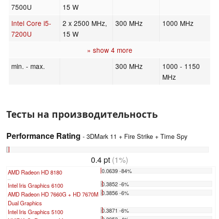
7500U
15 W
Intel Core i5-
2 x 2500 MHz,
300 MHz
1000 MHz
7200U
15 W
» show 4 more
min. - max.
300 MHz
1000 - 1150
MHz
Тесты на производительность
Performance Rating
- 3DMark 11 + Fire Strike + Time Spy
0.4 pt
(1%)
0.0639 -84%
AMD Radeon HD 8180
...
0.3852 -6%
Intel Iris Graphics 6100
0.3856 -6%
AMD Radeon HD 7660G + HD 7670M
Dual Graphics
0.3871 -6%
Intel Iris Graphics 5100
0.3953 -4%