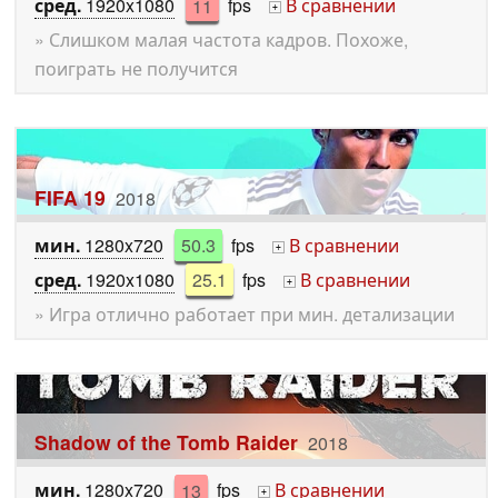
сред.
1920x1080
11
fps
В сравнении
+
» Слишком малая частота кадров. Похоже,
поиграть не получится
FIFA 19
2018
мин.
1280x720
50.3
fps
В сравнении
+
сред.
1920x1080
25.1
fps
В сравнении
+
» Игра отлично работает при мин. детализации
Shadow of the Tomb Raider
2018
мин.
1280x720
13
fps
В сравнении
+