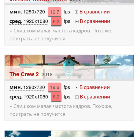
мин.
1280x720
16.7
fps
В сравнении
+
сред.
1920x1080
6.3
fps
В сравнении
+
» Слишком малая частота кадров. Похоже,
поиграть не получится
The Crew 2
2018
мин.
1280x720
19.6
fps
В сравнении
+
сред.
1920x1080
8.3
fps
В сравнении
+
» Слишком малая частота кадров. Похоже,
поиграть не получится