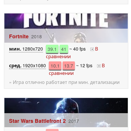
Fortnite
2018
мин.
1280x720
39.1
41
~ 40 fps
В
+
сравнении
сред.
1920x1080
10.1
13.7
~ 12 fps
В
+
сравнении
» Игра отлично работает при мин. детализации
Star Wars Battlefront 2
2017