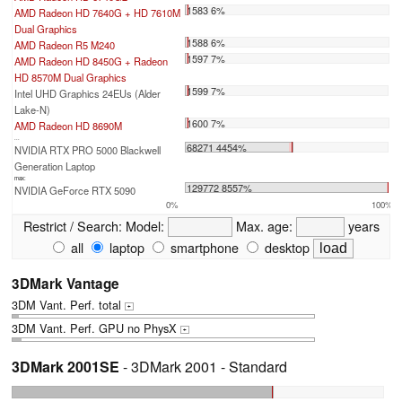
1583 6%
AMD Radeon HD 7640G + HD 7610M
Dual Graphics
1588 6%
AMD Radeon R5 M240
1597 7%
AMD Radeon HD 8450G + Radeon
HD 8570M Dual Graphics
1599 7%
Intel UHD Graphics 24EUs (Alder
Lake-N)
1600 7%
AMD Radeon HD 8690M
...
68271 4454%
NVIDIA RTX PRO 5000 Blackwell
Generation Laptop
max:
129772 8557%
NVIDIA GeForce RTX 5090
0%
100%
Restrict / Search:
Model:
Max. age:
years
all
laptop
smartphone
desktop
3DMark Vantage
3DM Vant. Perf. total
+
3DM Vant. Perf. GPU no PhysX
+
3DMark 2001SE
- 3DMark 2001 - Standard