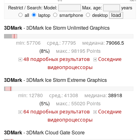
Restrict / Search:
Model:
Max. age:
years
all
laptop
smartphone
desktop
3DMark
- 3DMark Ice Storm Unlimited Graphics
min: 57706 сред.: 77795 медиана:
79066.5
(8%)
макс.: 98195 Points
48 подробных результатов
Соседние
+
+
видеопроцессоры
3DMark
- 3DMark Ice Storm Extreme Graphics
min: 12780 сред.: 41308 медиана:
38918
(5%)
макс.: 55020 Points
64 подробных результатов
Соседние
+
+
видеопроцессоры
3DMark
- 3DMark Cloud Gate Score