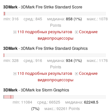
3DMark
- 3DMark Fire Strike Standard Score
min: 316 сред.: 845 медиана:
858 (1%)
макс.: 1078
Points
110 подробных результатов
Соседние
+
+
видеопроцессоры
3DMark
- 3DMark Fire Strike Standard Graphics
min: 328 сред.: 916 медиана:
934 (1%)
макс.: 1176
Points
110 подробных результатов
Соседние
+
+
видеопроцессоры
3DMark
- 3DMark Ice Storm Graphics
min: 11084 сред.: 66525 медиана:
62248.5
(7%)
макс.: 92261 Points