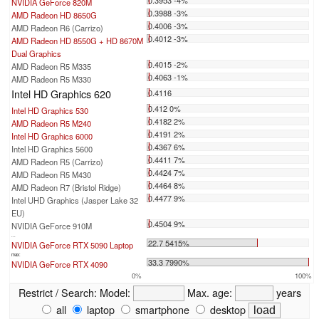
NVIDIA GeForce 820M
0.3988 -3%
AMD Radeon HD 8650G
0.4006 -3%
AMD Radeon R6 (Carrizo)
0.4012 -3%
AMD Radeon HD 8550G + HD 8670M
Dual Graphics
0.4015 -2%
AMD Radeon R5 M335
0.4063 -1%
AMD Radeon R5 M330
Intel HD Graphics 620
0.4116
0.412 0%
Intel HD Graphics 530
0.4182 2%
AMD Radeon R5 M240
0.4191 2%
Intel HD Graphics 6000
0.4367 6%
Intel HD Graphics 5600
0.4411 7%
AMD Radeon R5 (Carrizo)
0.4424 7%
AMD Radeon R5 M430
0.4464 8%
AMD Radeon R7 (Bristol Ridge)
0.4477 9%
Intel UHD Graphics (Jasper Lake 32
EU)
0.4504 9%
NVIDIA GeForce 910M
...
22.7 5415%
NVIDIA GeForce RTX 5090 Laptop
max:
33.3 7990%
NVIDIA GeForce RTX 4090
0%
100%
Restrict / Search:
Model:
Max. age:
years
all
laptop
smartphone
desktop