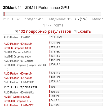
3DMark 11
- 3DM11 Performance GPU
min: 1067 сред.: 1499 медиана:
1508.5 (1%)
макс.:
1777 Points
132 подробных результатов
Скрыть
+
-
171.8 -89%
AMD Radeon HD 6250
...
1371 -9%
AMD Radeon HD 8730M
1372 -8%
Intel HD Graphics 6000
1413 -6%
NVIDIA GeForce 910M
1431 -5%
Intel HD Graphics 5600
1452 -3%
AMD Radeon R6 (Carrizo)
1458 -3%
Intel UHD Graphics (Jasper Lake 24
EU)
1470 -2%
AMD Radeon HD 6850M
1478 -1%
AMD Radeon HD 7730M
1479 -1%
AMD Radeon HD 6720G2
Intel HD Graphics 620
1499
1529 2%
AMD Radeon HD 6755G2
1539 3%
NVIDIA Quadro 3000M
1541 3%
Intel UHD Graphics 617
1577 5%
AMD Radeon HD 6740G2