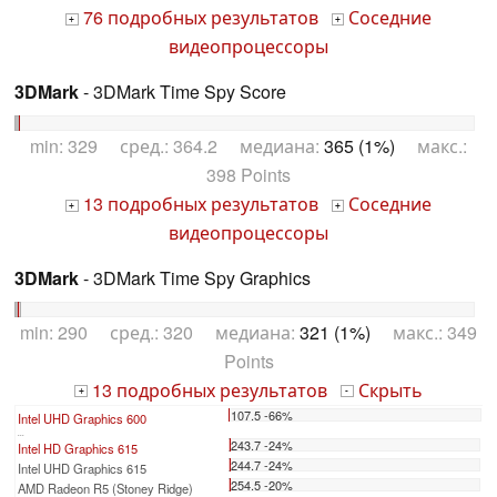
76 подробных результатов
Соседние
+
+
видеопроцессоры
3DMark
- 3DMark Time Spy Score
min: 329 сред.: 364.2 медиана:
365 (1%)
макс.:
398 Points
13 подробных результатов
Соседние
+
+
видеопроцессоры
3DMark
- 3DMark Time Spy Graphics
min: 290 сред.: 320 медиана:
321 (1%)
макс.: 349
Points
13 подробных результатов
Скрыть
+
-
107.5 -66%
Intel UHD Graphics 600
...
243.7 -24%
Intel HD Graphics 615
244.7 -24%
Intel UHD Graphics 615
254.5 -20%
AMD Radeon R5 (Stoney Ridge)