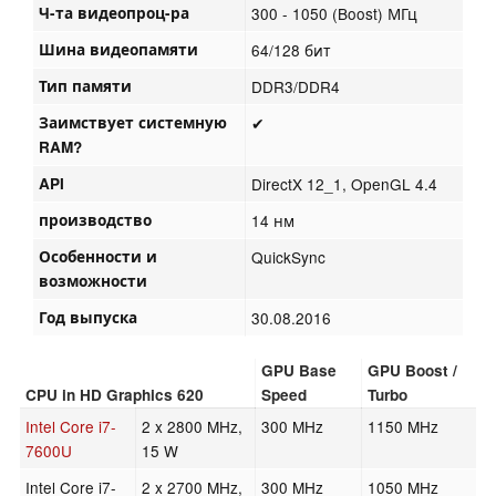
Ч-та видеопроц-ра
300 - 1050 (Boost) МГц
Шина видеопамяти
64/128 бит
Тип памяти
DDR3/DDR4
Заимствует системную
✔
RAM?
API
DirectX 12_1, OpenGL 4.4
производство
14 нм
Особенности и
QuickSync
возможности
Год выпуска
30.08.2016
GPU Base
GPU Boost /
CPU in HD Graphics 620
Speed
Turbo
Intel Core i7-
2 x 2800 MHz,
300 MHz
1150 MHz
7600U
15 W
Intel Core i7-
2 x 2700 MHz,
300 MHz
1050 MHz