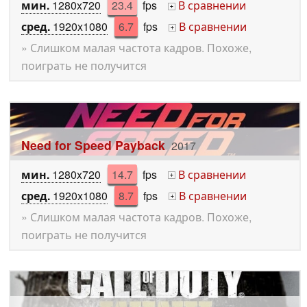
мин.
1280x720
23.4
fps
В сравнении
+
сред.
1920x1080
6.7
fps
В сравнении
+
» Слишком малая частота кадров. Похоже,
поиграть не получится
Need for Speed Payback
2017
мин.
1280x720
14.7
fps
В сравнении
+
сред.
1920x1080
8.7
fps
В сравнении
+
» Слишком малая частота кадров. Похоже,
поиграть не получится