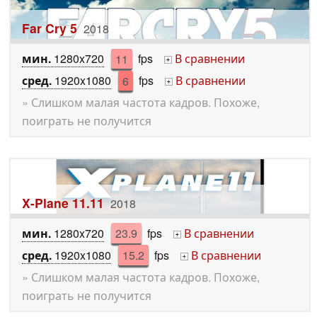
Far Cry 5
2018
мин.
1280x720
11
fps
В сравнении
+
сред.
1920x1080
6
fps
В сравнении
+
» Слишком малая частота кадров. Похоже,
поиграть не получится
X-Plane 11.11
2018
мин.
1280x720
23.9
fps
В сравнении
+
сред.
1920x1080
15.2
fps
В сравнении
+
» Слишком малая частота кадров. Похоже,
поиграть не получится