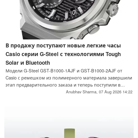
В продажу поступают новые легкие часы
Casio серии G-Steel с технологиями Tough
Solar и Bluetooth
Модели G-Steel GST-B1000-1AJF и GST-B1000-2AJF от
Casio с ремешком из полимерного материала завершили
этап предварительного заказа и теперь поступили в
продажу в Японии по цене 60 500 иен (~382 доллара
Anubhav Sharma,
07 Aug 2026 14:22
США). Их вес составляет 58 граммов, что в два раза
меньше, чем у металлических моделей; они имеют тот
же корпус, технологию Tough Solar и модуль Bluetooth.