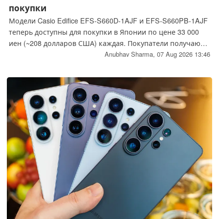
покупки
Модели Casio Edifice EFS-S660D-1AJF и EFS-S660PB-1AJF
теперь доступны для покупки в Японии по цене 33 000
иен (~208 долларов США) каждая. Покупатели получают
часы с сапфировым стеклом и водонепроницаемостью
Anubhav Sharma,
07 Aug 2026 13:46
10 бар. Модель PB дополнена брендингом Toyota Racing;
вес стальной версии составляет 129 г, в то время как вес
модели PB — 71 г.