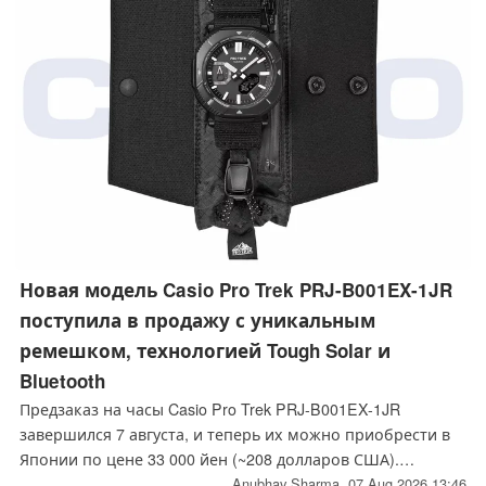
нажимает ни на что. Ниже описано, как именно
осуществлялись эти атаки и как обеспечить
безопасность вашего агента.
Новая модель Casio Pro Trek PRJ-B001EX-1JR
поступила в продажу с уникальным
ремешком, технологией Tough Solar и
Bluetooth
Предзаказ на часы Casio Pro Trek PRJ-B001EX-1JR
завершился 7 августа, и теперь их можно приобрести в
Японии по цене 33 000 йен (~208 долларов США).
Двусторонний ремешок расстегивается на молнию,
Anubhav Sharma,
07 Aug 2026 13:46