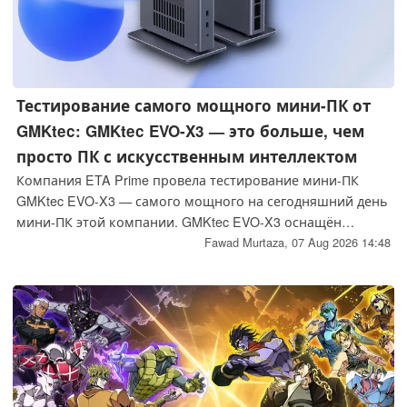
Тестирование самого мощного мини-ПК от
GMKtec: GMKtec EVO-X3 — это больше, чем
просто ПК с искусственным интеллектом
Компания ETA Prime провела тестирование мини-ПК
GMKtec EVO-X3 — самого мощного на сегодняшний день
мини-ПК этой компании. GMKtec EVO-X3 оснащён
процессором AMD Ryzen AI Max+ 395 APU, 128 ГБ
Fawad Murtaza,
07 Aug 2026 14:48
оперативной памяти LPDDR5X и имеет максимальное
TDP 140 Вт. Результаты тестирования показывают, что
GMKtec EVO-X3 способен на гораздо большее, чем
просто обработка данных искусственного интеллекта.