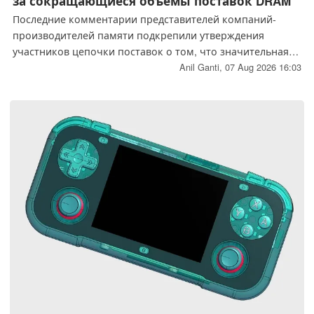
за сокращающиеся объёмы поставок DRAM
Последние комментарии представителей компаний-
производителей памяти подкрепили утверждения
участников цепочки поставок о том, что значительная
часть объёмов производства DRAM на 2027 год уже
Anil Ganti,
07 Aug 2026 16:03
распределена. Поскольку на долю серверов
искусственного интеллекта и памяти HBM приходится
всё большая доля мирового производства,
производители ПК и смартфонов могут столкнуться с
более ограниченными объёмами выделенной памяти.