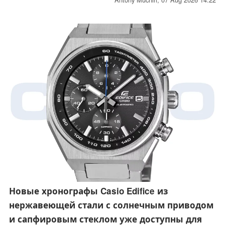
в базовую линейку продукции. Наушники оснащены
массивом из шести микрофонов для шумоподавления,
поддерживают передачу аудиосигнала без потерь через
USB-C с разрешением до 24 бит/48 кГц, а также
представлены в трёх цветовых вариантах ограниченной
серии.
Новые хронографы Casio Edifice из
нержавеющей стали с солнечным приводом
и сапфировым стеклом уже доступны для