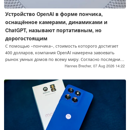
Устройство OpenAI в форме пончика,
оснащённое камерами, динамиками и
ChatGPT, называют портативным, но
дорогостоящим
С помощью «пончика», стоимость которого достигает
400 долларов, компания OpenAI намерена завоевать
рынок умных домов по всему миру. Согласно последним
слухам, портативная умная колонка производителя
Hannes Brecher,
07 Aug 2026 14:22
ChatGPT будет относительно дорогой, но, как
утверждается, при этом отличаться высокой степенью
интерактивности.