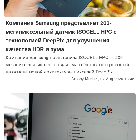
Компания Samsung представляет 200-
мегапиксельный датчик ISOCELL HPC с
технологией DeepPix для улучшения
качества HDR и зума
Компания Samsung представила ISOCELL HPC — 200-
мегапиксельный сенсор для смартфонов, построенный
на основе новой архитектуры пикселей DeepPix.
Технология DeepPix увеличивает полную ёмкость
Antony Muchiri,
07 Aug 2026 13:46
фотоэлемента (Full Well Capacity) на 60 процентов по
сравнению с предыдущим поколением, что позволяет
улучшить качество HDR, съёмки при слабом освещении
и стабильность изображения при зумировании.