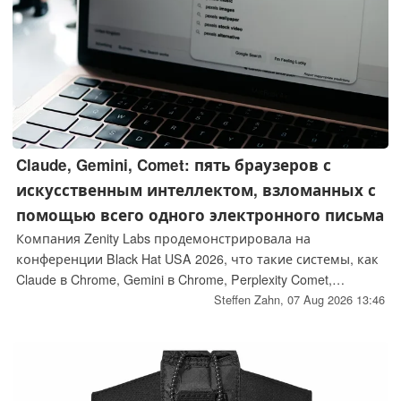
Claude, Gemini, Comet: пять браузеров с
искусственным интеллектом, взломанных с
помощью всего одного электронного письма
Компания Zenity Labs продемонстрировала на
конференции Black Hat USA 2026, что такие системы, как
Claude в Chrome, Gemini в Chrome, Perplexity Comet,
ChatGPT Atlas и Copilot Edge, могут быть использованы
Steffen Zahn,
07 Aug 2026 13:46
против собственных пользователей с помощью
обычного контента. Достаточно одного электронного
письма, приглашения в календаре или ссылки под
постом в социальной сети, при этом жертва даже не