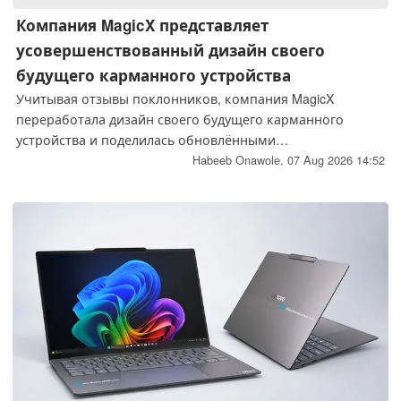
Компания MagicX представляет
усовершенствованный дизайн своего
будущего карманного устройства
Учитывая отзывы поклонников, компания MagicX
переработала дизайн своего будущего карманного
устройства и поделилась обновлёнными
визуализациями. Хотя устройство по-прежнему
Habeeb Onawole,
07 Aug 2026 14:52
сохраняет исходные размеры и технические
характеристики, у некоторых пользователей по-
прежнему остаются сомнения относительно его
внешнего вида.