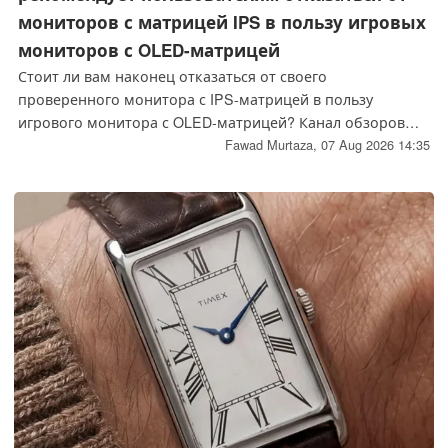
мониторов с матрицей IPS в пользу игровых
мониторов с OLED-матрицей
Стоит ли вам наконец отказаться от своего
проверенного монитора с IPS-матрицей в пользу
игрового монитора с OLED-матрицей? Канал обзоров
игровых мониторов для ПК Monitor's Unboxed считает, что
Fawad Murtaza,
07 Aug 2026 14:35
да. Авторы канала полагают, что в связи со снижением
цен и широкой доступностью пользователям следует
обратить внимание на покупку мониторов с OLED-
матрицей.