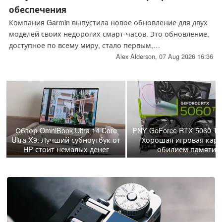
обеспечения
Компания Garmin выпустила новое обновление для двух
моделей своих недорогих смарт-часов. Это обновление,
доступное по всему миру, стало первым,
представленным в рамках бета-программы Garmin для
Alex Alderson,
07 Aug 2026 16:36
обеих моделей смарт-часов. Обновление также обещает
устранить ряд существующих проблем.
Обзор OmniBook Ultra 14 Core
PNY GeForce RTX 5060 Ti
Ultra X9: Лучший субноутбук от
Хорошая игровая карт
HP стоит немалых денег
обилием памяти