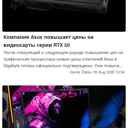
Компания Asus повышает цены на
видеокарты серии RTX 50
После спекуляций о следующем раунде повышения цен на
графические процессоры новые цены компаний Asus и
Gigabyte теперь официально подтверждены. Они повысили
цены как на видеокарты серии Nvidia RTX 50, так и на
Daniel Zlatev,
05 Aug 2026 13:54
видеокарты AMD Radeon.