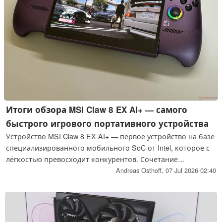
Итоги обзора MSI Claw 8 EX AI+ — самого
быстрого игрового портативного устройства
Устройство MSI Claw 8 EX AI+ — первое устройство на базе
специализированного мобильного SoC от Intel, которое с
лёгкостью превосходит конкурентов. Сочетание
процессора Arc G3 Extreme и встроенной графической
Andreas Osthoff,
07 Jul 2026 02:40
карты Arc B390 выводит производительность на
совершенно новый уровень. Даже актуальная модель AMD
Ryzen Z2 Extreme не имеет шансов в прямом сравнении
производительности.