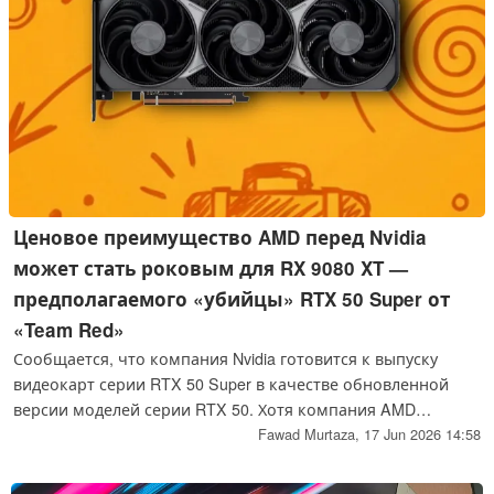
Ценовое преимущество AMD перед Nvidia
может стать роковым для RX 9080 XT —
предполагаемого «убийцы» RTX 50 Super от
«Team Red»
Сообщается, что компания Nvidia готовится к выпуску
видеокарт серии RTX 50 Super в качестве обновленной
версии моделей серии RTX 50. Хотя компания AMD
официально не раскрывала планов по выпуску новых
Fawad Murtaza,
17 Jun 2026 14:58
видеокарт, источник «Moore’s Law Is Dead» опубликовал
информацию о новых картах на архитектуре RDNA 4,