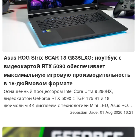
Asus ROG Strix SCAR 18 G835LXG: ноутбук с
видеокартой RTX 5090 обеспечивает
максимальную игровую производительность
в 18-дюймовом формате
Оснащённый процессором Intel Core Ultra 9 290HX,
видеокартой GeForce RTX 5090 с TGP 175 Вт и 18-
дюймовым 4K-дисплеем с технологией Mini-LED, Asus ROG
Strix SCAR 18 G835LXG входит в число самых мощных
Sebastian Bade,
01 Aug 2026 16:21
игровых ноутбуков, доступных на рынке в настоящее
время. В нашем обзоре мы рассказываем, в чём
превосходит эта флагманская модель, и на какие