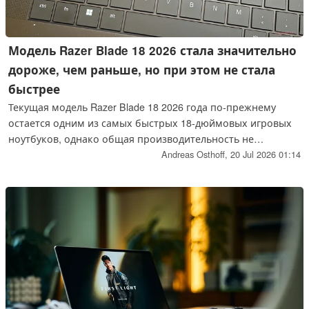
Модель Razer Blade 18 2026 стала значительно
дороже, чем раньше, но при этом не стала
быстрее
Текущая модель Razer Blade 18 2026 года по-прежнему
остается одним из самых быстрых 18-дюймовых игровых
ноутбуков, однако общая производительность не
изменилась, несмотря на незначительное обновление
Andreas Osthoff,
20 Jul 2026 01:14
процессора. Это представляет собой проблему, поскольку
цена значительно выше, чем раньше, в связи с текущими
ценами на оперативную память.