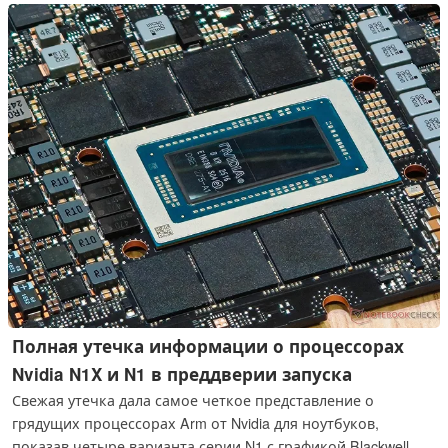
Полная утечка информации о процессорах
Nvidia N1X и N1 в преддверии запуска
Свежая утечка дала самое четкое представление о
грядущих процессорах Arm от Nvidia для ноутбуков,
показав четыре варианта серии N1 с графикой Blackwell, до