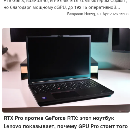
P16 Gen 3, возможно, и не является компьютером Copilot+,
но благодаря мощному dGPU, до 192 ГБ оперативной
памяти и трем SSD-накопителям емкостью 4 ТБ это
Benjamin Herzig,
27 Apr 2026 15:03
устройство можно использовать для локального запуска
искусственного интеллекта.
RTX Pro против GeForce RTX: этот ноутбук
Lenovo показывает, почему GPU Pro стоит того