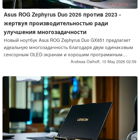
Asus ROG Zephyrus Duo 2026 против 2023 -
жертвуя производительностью ради
улучшения многозадачности
Новый ноутбук Asus ROG Zephyrus Duo GX651 предлагает
идеальную многозадачность благодаря двум одинаковым
сенсорным OLED-экранам и хорошим программным
решениям. Производительность процессора Panther Lake и
Andreas Osthoff,
10 May 2026 02:59
GeForce RTX 5090 очень хороша, но по сравнению с
предшественником из 2023 года результаты немного
разочаровывают.