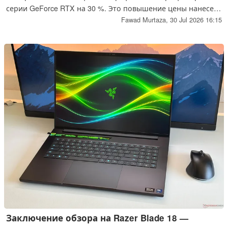
серии GeForce RTX на 30 %. Это повышение цены нанесет
серьезный ущерб конкурентоспособности таких моделей,
Fawad Murtaza,
30 Jul 2026 16:15
как RTX 5060 Ti 16 ГБ и RTX 5070, поскольку, по прогнозам,
цена последней из них достигнет 1 000 долларов.
Заключение обзора на Razer Blade 18 —