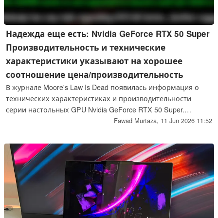
Надежда еще есть: Nvidia GeForce RTX 50 Super
Производительность и технические
характеристики указывают на хорошее
соотношение цена/производительность
В журнале Moore's Law Is Dead появилась информация о
технических характеристиках и производительности
серии настольных GPU Nvidia GeForce RTX 50 Super.
Линейка состоит из RTX 5080 Super, RTX 5070 Ti Super, RTX
Fawad Murtaza,
11 Jun 2026 11:52
5070 Super и RTX 5060 Super. Ожидается, что новые платы
будут иметь заметный прирост производительности по
сравнению с их стандартными аналогами RTX 50.