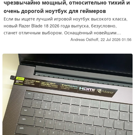
чрезвычайно мощный, относительно тихий и
очень дорогой ноутбук для геймеров
Если вы ищете лучший игровой ноутбук высокого класса,
новый Razer Blade 18 2026 года выпуска, безусловно,
станет отличным выбором. Оснащённый новейшим
процессором Intel Core Ultra 9 290HX Plus и хорошо
Andreas Osthoff,
22 Jul 2026 01:56
знакомой видеокартой Nvidia GeForce RTX 5090, он
оснащён самыми быстрыми мобильными компонентами,
доступными на рынке.