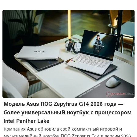
Frame Generation, должны раскрыть дополнительные
резервы производительности, однако ограниченный
объем памяти вызывает сомнения относительно
перспективности данной модели. Мы протестировали
видеокарту PNY GeForce RTX 5060 Ti OC в тестах
производительности, современных играх и практических
приложениях и покажем, в чём заключаются её сильные
стороны — и где она достигает своих пределов.
Модель Asus ROG Zepyhrus G14 2026 года —
более универсальный ноутбук с процессором
Intel Panther Lake
Компания Asus обновила свой компактный игровой и
мультимедийный ноутбук ROG Zephyrus G14 в версии 2026