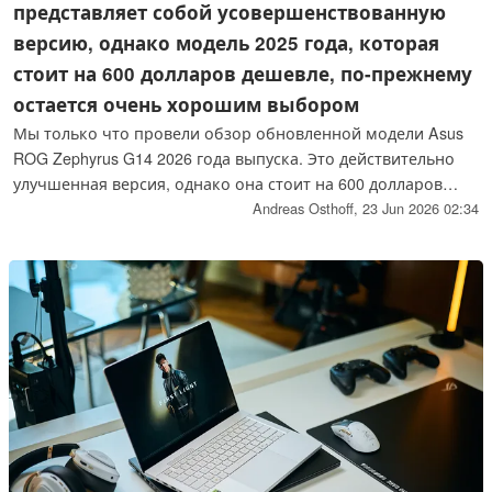
представляет собой усовершенствованную
версию, однако модель 2025 года, которая
стоит на 600 долларов дешевле, по-прежнему
остается очень хорошим выбором
Мы только что провели обзор обновленной модели Asus
ROG Zephyrus G14 2026 года выпуска. Это действительно
улучшенная версия, однако она стоит на 600 долларов
дороже, чем аналогичная модель 2025 года. Если вы
Andreas Osthoff,
23 Jun 2026 02:34
готовы смириться с такими недостатками, как более
тёмный OLED-экран или меньший срок службы
аккумулятора, мы рекомендуем вам приобрести
предыдущую модель, пока она ещё доступна.