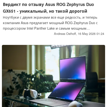
Вердикт по отзыву Asus ROG Zephyrus Duo
GX651 - уникальный, но такой дорогой
Ноутбуки с двумя экранами все еще редкость, и теперь
компания Asus предлагает мощный ROG Zephyrus Duo с
процессором Intel Panther Lake и самым мощным
мобильным GPU Nvidia - GeForce RTX 5090 с 24 ГБ VRAM.
Andreas Osthoff,
16 May 2026 01:24
Цена, однако, очень высока.