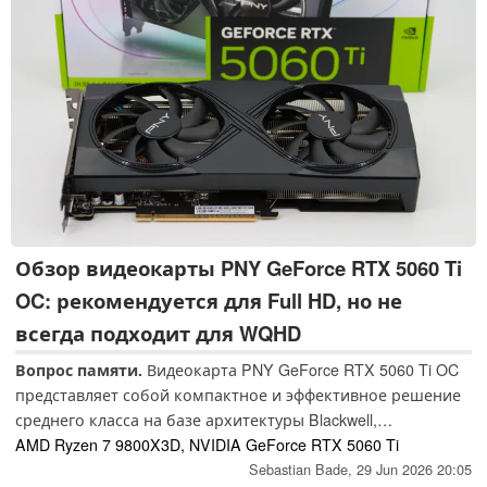
Обзор видеокарты PNY GeForce RTX 5060 Ti
OC: рекомендуется для Full HD, но не
всегда подходит для WQHD
Вопрос памяти.
Видеокарта PNY GeForce RTX 5060 Ti OC
представляет собой компактное и эффективное решение
среднего класса на базе архитектуры Blackwell,
предназначенное для ресурсоемких игр в разрешении
AMD Ryzen 7 9800X3D, NVIDIA GeForce RTX 5060 Ti
Full-HD. Современные технологии, такие как DLSS 4 и Multi
Sebastian Bade,
29 Jun 2026 20:05