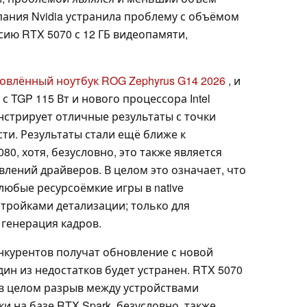
пания Nvidia устранила проблему с объёмом
ию RTX 5070 с 12 ГБ видеопамяти,
овлённый ноутбук ROG Zephyrus G14 2026
, и
с TGP 115 Вт и нового процессора Intel
монстрирует отличные результаты с точки
ти. Результаты стали ещё ближе к
0, хотя, безусловно, это также является
лений драйверов. В целом это означает, что
любые ресурсоёмкие игры в native
тройками детализации; только для
 генерация кадров.
курентов получат обновление с новой
дин из недостатков будет устранен. RTX 5070
 в целом разрыв между устройствами
и на базе RTX Spark, безусловно, также