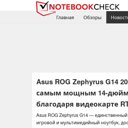
Главная
Обзоры
Новост
Asus ROG Zephyrus G14 2
самым мощным 14-дюйм
благодаря видеокарте RT
Asus ROG Zephyrus G14 — единственны
игровой и мультимедийный ноутбук, д