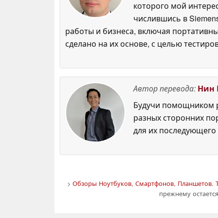
которого мой интерес
числившись в Siemens
работы и бизнеса, включая портативны
сделано на их основе, с целью тестиро
Автор перевода:
Нин 
Будучи помощником р
разных сторонних по
для их последующего 
>
Обзоры Ноутбуков, Смартфонов, Планшетов. Т
прежнему остаетс