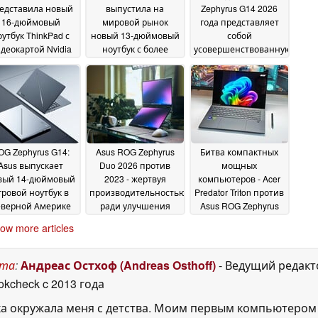
едставила новый
выпустила на
Zephyrus G14 2026
16-дюймовый
мировой рынок
года представляет
оутбук ThinkPad с
новый 13-дюймовый
собой
деокартой Nvidia
ноутбук с более
усовершенствованную
eForce RTX 5070
низкой стартовой
версию, однако
ъемом 12 ГБ и 64
ценой
модель 2025 года,
24 June 2026
ГБ оперативной
которая стоит на 600
мяти LPCAMM2
долларов дешевле,
25
по-прежнему
June 2026
остается очень
хорошим выбором
23
OG Zephyrus G14:
Asus ROG Zephyrus
Битва компактных
June 2026
Asus выпускает
Duo 2026 против
мощных
вый 14-дюймовый
2023 - жертвуя
компьютеров - Acer
гровой ноутбук в
производительностью
Predator Triton против
еверной Америке
ради улучшения
Asus ROG Zephyrus
без GeForce RTX
многозадачности
G14 и Razer Blade 14
10
ow more articles
5080
15 May 2026
May 2026
13 January 2026
ста
:
Андреас Остхоф (Andreas Osthoff)
- Ведущий редакт
okcheck
c 2013 года
а окружала меня с детства. Моим первым компьютером