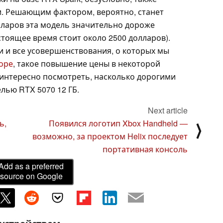
. Решающим фактором, вероятно, станет
олларов эта модель значительно дороже
тоящее время стоит около 2500 долларов).
 и все усовершенствования, о которых мы
оре
, такое повышение цены в некоторой
 интересно посмотреть, насколько дорогими
лью RTX 5070 12 ГБ.
Next article
ь,
Появился логотип Xbox Handheld —
⟩
возможно, за проектом Helix последует
портативная консоль
Add as a preferred
source on Google