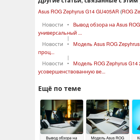
Другие статьи, связанные с этим
Asus ROG Zephyrus G14 GU405AR
(
ROG Ze
Новости
•
Вывод обзора на Asus RO
универсальный ...
|
Новости
•
Модель Asus ROG Zepyhrus
проц...
|
Новости
•
Модель ROG Zephyrus G14 
усовершенствованную ве...
Ещё по теме
Вывод обзора на
Модель Asus ROG
К