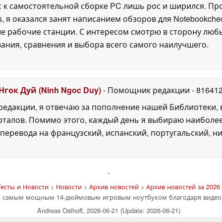
 к самостоятельной сборке PC лишь рос и ширился. Про
, я оказался занят написанием обзоров для Notebookche
е рабочие станции. С интересом смотрю в сторону любы
вания, сравнения и выбора всего самого наилучшего.
Нгок Дуй (Ninh Ngoc Duy)
- Помощник редакции
- 81641
едакции, я отвечаю за пополнение нашей Библиотеки, 
рталов. Помимо этого, каждый день я выбираю наиболе
перевода на французский, испанский, португальский, ни
'
есты и Новости
>
Новости
>
Архив новостей
>
Архив новостей за 2026 
я самым мощным 14-дюймовым игровым ноутбуком благодаря видеок
Andreas Osthoff, 2026-06-21 (Update: 2026-06-21)