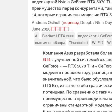
видеокартой Nvidia GeForce RTX 5070 Ti.
преимущество перед конкурентами, таки
14, которые ограничены моделью RTX 5
Andreas Osthoff (
перевод
DeepL / Ninh Duy
June 2026
🇺🇸
🇩🇪
...
AI
Blackwell RTX 5000
видеокарты GeFor
выжимка обзора
Thunderbolt
Wi-Fi 7
Wi
Компания Asus разработала боле
G14
с улучшенной системой охлажд
GeForce » — RTX 5070 Ti и « GeFor
модели в прошлом году, разница 
значительной, что было обусловл
(110 Вт), из-за чего оба графичес
потенциал. По сравнению с таким
преимущество в производительно
ограничены стандартной моделью 
более низкой производительност