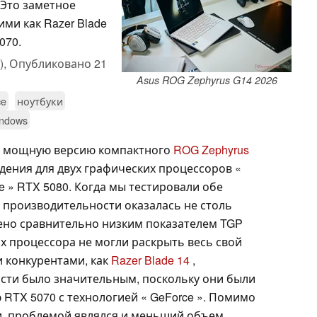
 Это заметное
ми как Razer Blade
070.
),
Опубликовано
21
Asus ROG Zephyrus G14 2026
ce
ноутбуки
ndows
е мощную версию компактного
ROG Zephyrus
ения для двух графических процессоров «
ce » RTX 5080. Когда мы тестировали обе
в производительности оказалась не столь
ено сравнительно низким показателем TGP
ких процессора не могли раскрыть весь свой
и конкурентами, как
Razer Blade 14
,
сти было значительным, поскольку они были
RTX 5070 с технологией « GeForce ». Помимо
и, проблемой являлся и меньший объем