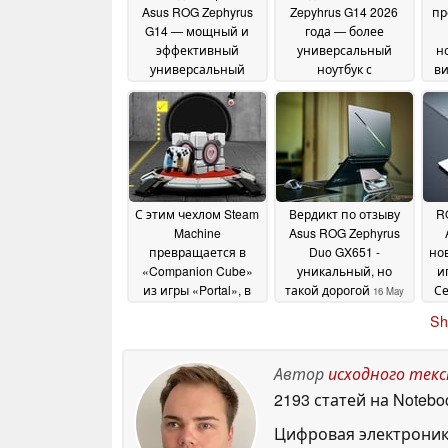
Asus ROG Zephyrus
Zepyhrus G14 2026
пр
G14 — мощный и
года — более
эффективный
универсальный
н
универсальный
ноутбук с
ви
ноутбук
процессором Intel
G
10 July 2026
Panther Lake
об
29 June
2026
па
С этим чехлом Steam
Вердикт по отзыву
R
Machine
Asus ROG Zephyrus
превращается в
Duo GX651 -
но
«Companion Cube»
уникальный, но
и
из игры «Portal», в
такой дорогой
С
16 May
комплекте с
2026
Sh
соответствующим
контроллером
22 June
2026
Автор
исходного тек
2193 статей на Notebo
Цифровая электроник