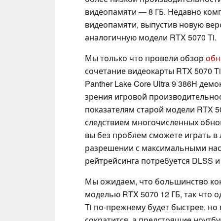
видеопамяти — 8 ГБ. Недавно ком
видеопамяти, выпустив новую верс
аналогичную модели RTX 5070 Ti.
Мы только что провели обзор
обн
сочетание видеокарты RTX 5070 Ti 
Panther Lake Core Ultra 9 386H де
зрения игровой производительнос
показателям старой модели RTX 508
следствием многочисленных обнов
вы без проблем сможете играть в 
разрешении с максимальными нас
рейтрейсинга потребуется DLSS и
Мы ожидаем, что большинство кон
моделью RTX 5070 12 ГБ, так что о
Ti по-прежнему будет быстрее, но
сократится, а предстоящие ноутбук