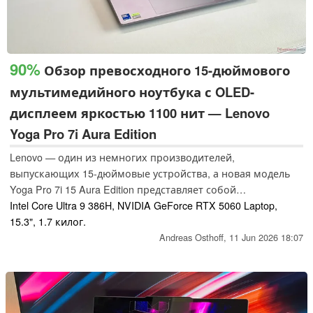
90%
Обзор превосходного 15-дюймового
мультимедийного ноутбука с OLED-
дисплеем яркостью 1100 нит — Lenovo
Yoga Pro 7i Aura Edition
Lenovo — один из немногих производителей,
выпускающих 15-дюймовые устройства, а новая модель
Yoga Pro 7i 15 Aura Edition представляет собой
впечатляющий мультимедийный ноутбук по цене от 2679
Intel Core Ultra 9 386H, NVIDIA GeForce RTX 5060 Laptop,
долларов, оснащенный процессором Intel Panther Lake,
15.3", 1.7 килог.
видеокартой RTX 5060 с технологией « GeForce », 32 ГБ
Andreas Osthoff,
11 Jun 2026 18:07
оперативной памяти и великолепным сенсорным OLED-
экраном с частотой обновления 165 Гц.