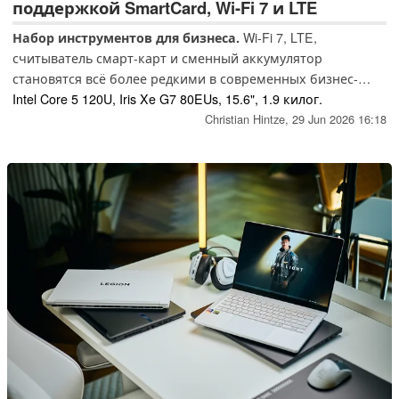
поддержкой SmartCard, Wi-Fi 7 и LTE
Набор инструментов для бизнеса.
Wi-Fi 7, LTE,
считыватель смарт-карт и сменный аккумулятор
становятся всё более редкими в современных бизнес-
ноутбуках. Модель Schenker Connect 15 делает акцент
Intel Core 5 120U, Iris Xe G7 80EUs, 15.6", 1.9 килог.
именно на этих характеристиках, сочетая в себе функции,
Christian Hintze,
29 Jun 2026 16:18
ориентированные на корпоративный сектор, с
бесшумным и энергоэффективным аппаратным
обеспечением.