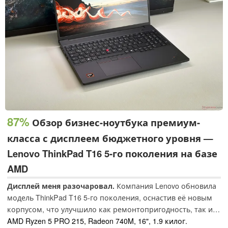
87%
Обзор бизнес-ноутбука премиум-
класса с дисплеем бюджетного уровня —
Lenovo ThinkPad T16 5-го поколения на базе
AMD
Дисплей меня разочаровал.
Компания Lenovo обновила
модель ThinkPad T16 5-го поколения, оснастив её новым
корпусом, что улучшило как ремонтопригодность, так и
качество динамиков. Однако производительность
AMD Ryzen 5 PRO 215, Radeon 740M, 16", 1.9 килог.