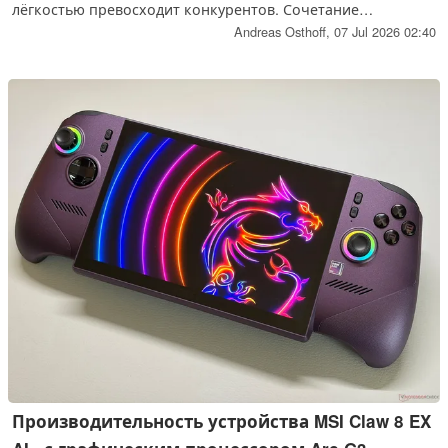
лёгкостью превосходит конкурентов. Сочетание
процессора Arc G3 Extreme и встроенной графической
Andreas Osthoff,
07 Jul 2026 02:40
карты Arc B390 выводит производительность на
совершенно новый уровень. Даже актуальная модель AMD
Ryzen Z2 Extreme не имеет шансов в прямом сравнении
производительности.
Производительность устройства MSI Claw 8 EX