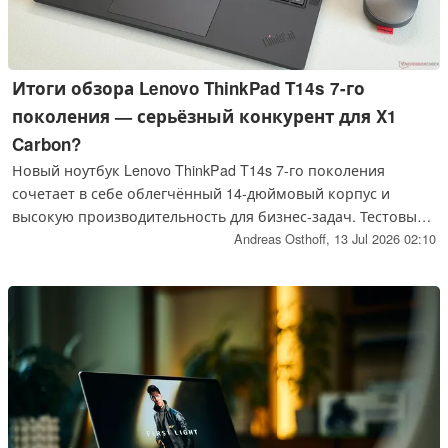
Итоги обзора Lenovo ThinkPad T14s 7-го
поколения — серьёзный конкурент для X1
Carbon?
Новый ноутбук Lenovo ThinkPad T14s 7-го поколения
сочетает в себе облегчённый 14-дюймовый корпус и
высокую производительность для бизнес-задач. Тестовый
образец, предоставленный нам для обзора, оснащён
Andreas Osthoff,
13 Jul 2026 02:10
процессором AMD Ryzen AI 7 PRO 450, 64 ГБ оперативной
памяти, а также матовым сенсорным IPS-экраном.