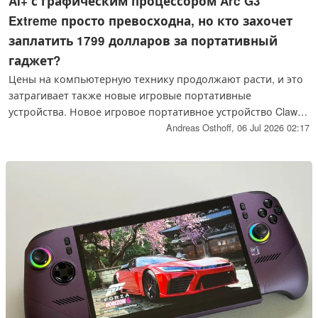
AI+ с графическим процессором Arc G3
Extreme просто превосходна, но кто захочет
заплатить 1799 долларов за портативный
гаджет?
Цены на компьютерную технику продолжают расти, и это
затрагивает также новые игровые портативные
устройства. Новое игровое портативное устройство Claw 8
EX AI+ от MSI, оснащённое новым чипом Intel Arc G3
Andreas Osthoff,
06 Jul 2026 02:17
Extreme, демонстрирует весьма высокие показатели
производительности, однако мы не уверены, что найдётся
достаточное количество потенциальных покупателей,
учитывая высокую цену в 1799 долларов.