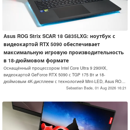
Asus ROG Strix SCAR 18 G835LXG: ноутбук с
видеокартой RTX 5090 обеспечивает
максимальную игровую производительность
в 18-дюймовом формате
Оснащённый процессором Intel Core Ultra 9 290HX,
видеокартой GeForce RTX 5090 с TGP 175 Вт и 18-
дюймовым 4K-дисплеем с технологией Mini-LED, Asus ROG
Strix SCAR 18 G835LXG входит в число самых мощных
Sebastian Bade,
01 Aug 2026 16:21
игровых ноутбуков, доступных на рынке в настоящее
время. В нашем обзоре мы рассказываем, в чём
превосходит эта флагманская модель, и на какие
компромиссы придётся пойти покупателям.