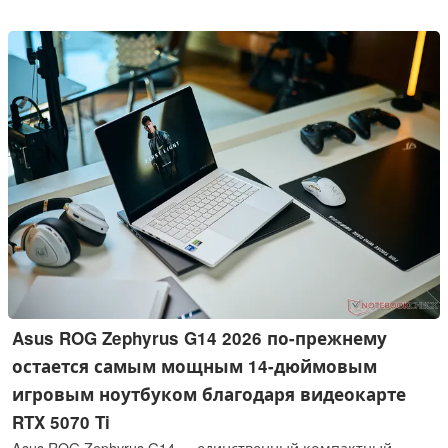
готовы смириться с такими недостатками, как более
тёмный OLED-экран или меньший срок службы
аккумулятора, мы рекомендуем вам приобрести
предыдущую модель, пока она ещё доступна.
Asus ROG Zephyrus G14 2026 по-прежнему
остается самым мощным 14-дюймовым
игровым ноутбуком благодаря видеокарте
RTX 5070 Ti
Asus ROG Zephyrus G14 — единственный компактный