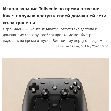
Использование Tailscale во время отпуска:
Как я получаю доступ к своей домашней сети
из-за границы
Ограниченный контент Amazon, отсутствие доступа к
домашнему серверу: геоблокировка может быстро
надоесть во время отпуска. Вот почему перед отъездом я
установил Tailscale на свой небольшой домашний
Christian Hintze,
05 May 2026 16:50
сервер/NAS и на устройства, которые я беру с собой.
Вместе они образуют сеть, которая позволяет моим
туристическим устройствам просматривать данные через
мою домашнюю сеть и ее немецкий IP-адрес.