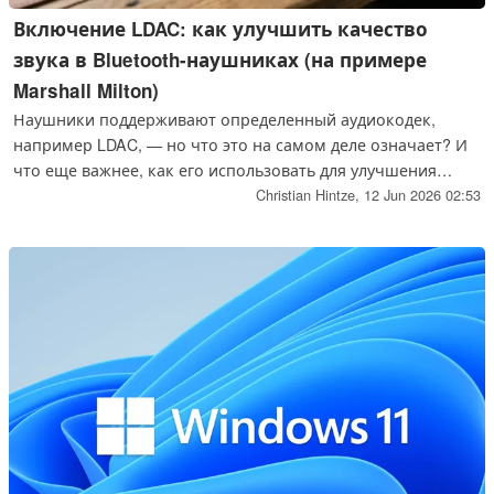
Включение LDAC: как улучшить качество
звука в Bluetooth-наушниках (на примере
Marshall Milton)
Наушники поддерживают определенный аудиокодек,
например LDAC, — но что это на самом деле означает? И
что еще важнее, как его использовать для улучшения
качества звука? На примере модели Marshall Milton мы
Christian Hintze,
12 Jun 2026 02:53
расскажем, как включить этот кодек и в каких случаях
разница действительно ощутима.