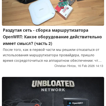
Раздутая сеть - сборка маршрутизатора
OpenWRT: Какое оборудование действительно
имеет смысл? (часть 2)
После того, как в первой части мы решили отказаться от
использования маршрутизатора провайдера, пришло
время сосредоточиться на аппаратном обеспечении: что
лучше всего подходит для OpenWRT-маршрутизатора?
Christian Hintze,
16 Feb 2026 14:13
Мини-ПК, Raspberry Pi или традиционный маршрутизатор?
А как насчет коммутатора и точки доступа? В этой части я
расскажу о том, как я выбирал аппаратное обеспечение,
включая соображения, касающиеся энергопотребления,
архитектуры и стоимости.