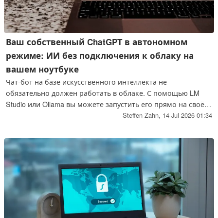
Ваш собственный ChatGPT в автономном
режиме: ИИ без подключения к облаку на
вашем ноутбуке
Чат-бот на базе искусственного интеллекта не
обязательно должен работать в облаке. С помощью LM
Studio или Ollama вы можете запустить его прямо на своём
ноутбуке — без подключения к Интернету и без передачи
Steffen Zahn,
14 Jul 2026 01:34
ваших данных за пределы устройства. Какие технические
характеристики должно иметь ваше оборудование, какая
модель подходит именно вам и как начать работу всего за
десять минут.