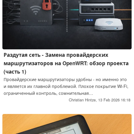
Раздутая сеть - Замена провайдерских
маршрутизаторов на OpenWRT: обзор проекта
(часть 1)
Провайдерские маршрутизаторы удобны - но именно это
и является их главной проблемой. Плохое покрытие Wi-Fi,
ограниченный контроль, сомнительная
конфиденциальность и технические ограничения - это
Christian Hintze,
13 Feb 2026 16:18
повседневные проблемы для многих пользователей. В
этой новой серии статей я постепенно заменю устройство
"все в одном" моего провайдера (Vodafone Station) на
модульную систему с использованием маршрутизатора,