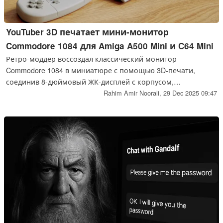
YouTuber 3D печатает мини-монитор
Commodore 1084 для Amiga A500 Mini и C64 Mini
Ретро-моддер воссоздал классический монитор
Commodore 1084 в миниатюре с помощью 3D-печати,
соединив 8-дюймовый ЖК-дисплей с корпусом,
разработанным на заказ и подходящим для Amiga A500
Rahim Amir Noorali,
29 Dec 2025 09:47
Mini и C64 Mini. Проект, подробно задокументированный
на YouTube, сочетает в себе современные технологии
производства дисплеев с корпусом, выполненным в
точном стиле, предлагая четкую и компактную
альтернативу оригинальным ЭЛТ для современных мини-
ретро систем.