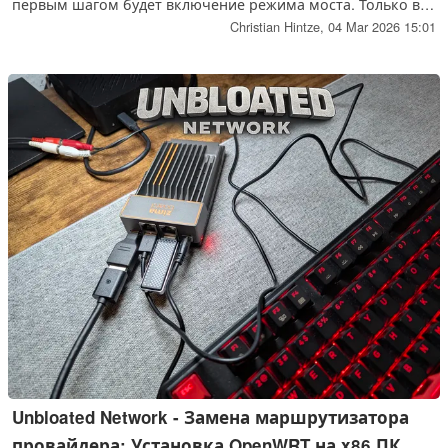
первым шагом будет включение режима моста. Только в
этом случае станция Vodafone будет действовать как
Christian Hintze,
04 Mar 2026 15:01
чистый модем, передавая Интернет-соединение
непосредственно Вашему новому маршрутизатору без
помех. В четвертой части серии статей "Раздутая сеть" я
рассказываю о том, как включить режим моста на портале
учетной записи Vodafone, и почему функция Homespot
часто мешает этому.
Unbloated Network - Замена маршрутизатора
провайдера: Установка OpenWRT на x86 ПК