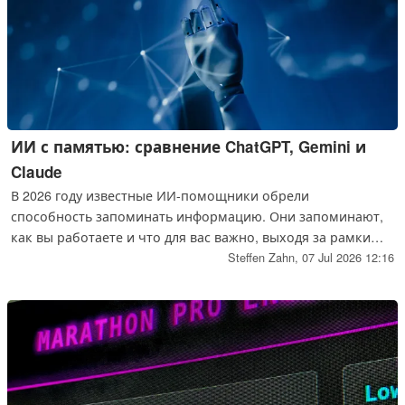
ИИ с памятью: сравнение ChatGPT, Gemini и
Claude
В 2026 году известные ИИ-помощники обрели
способность запоминать информацию. Они запоминают,
как вы работаете и что для вас важно, выходя за рамки
отдельных чатов. Что ChatGPT, Claude и Gemini могут с
Steffen Zahn,
07 Jul 2026 12:16
этим делать, как вы сохраняете контроль над ситуацией и
почему Gemini может запоминать настройки, но не имеет
доступа к данным европейских пользователей в Google.