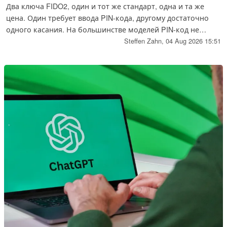
Два ключа FIDO2, один и тот же стандарт, одна и та же
цена. Один требует ввода PIN-кода, другому достаточно
одного касания. На большинстве моделей PIN-код не
устанавливается на заводе, и решение о том, запрашивать
Steffen Zahn,
04 Aug 2026 15:51
ли его вообще, обычно принимается администрацией
веб-сайта. Мы ознакомились с руководствами по
эксплуатации от компаний Yubico, Token2, Nitrokey, OnlyKey,
Feitian и Google.