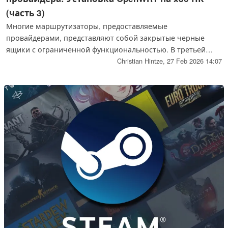
(часть 3)
Многие маршрутизаторы, предоставляемые
провайдерами, представляют собой закрытые черные
ящики с ограниченной функциональностью. В третьей
части моего проекта "Unbloated Network" я покажу, как
Christian Hintze,
27 Feb 2026 14:07
установить OpenWRT на ПК x86, чтобы заменить
маршрутизатор Vodafone на собственное оборудование.
Шаг за шагом мы установим последний стабильный релиз,
включая выбор образа, установку на базе Linux и
расширение разделов.