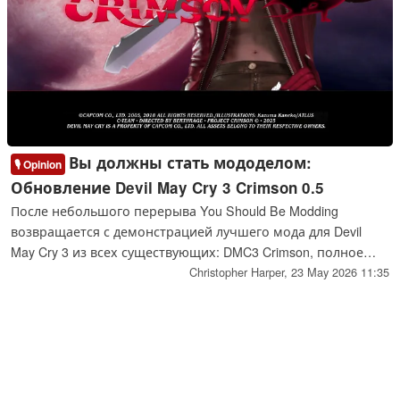
Вы должны стать мододелом:
🎙️ Opinion
Обновление Devil May Cry 3 Crimson 0.5
После небольшого перерыва You Should Be Modding
возвращается с демонстрацией лучшего мода для Devil
May Cry 3 из всех существующих: DMC3 Crimson, полное
преобразование, которое придает игре глубину, схожую с
Christopher Harper,
23 May 2026 11:35
4 и 5 модами, добавляя инерцию, новые движения,
модернизированный HUD и многое другое.