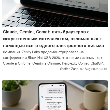
Claude, Gemini, Comet: пять браузеров с
искусственным интеллектом, взломанных с
помощью всего одного электронного письма
Компания Zenity Labs продемонстрировала на
конференции Black Hat USA 2026, что такие системы, как
Claude в Chrome, Gemini в Chrome, Perplexity Comet, ChatGPT
Atlas и Copilot Edge, могут быть использованы против
Steffen Zahn,
07 Aug 2026 13:46
собственных пользователей с помощью обычного
контента. Достаточно одного электронного письма,
приглашения в календаре или ссылки под постом в
социальной сети, при этом жертва даже не нажимает ни
на что. Ниже описано, как именно осуществлялись эти
атаки и как обеспечить безопасность вашего агента.