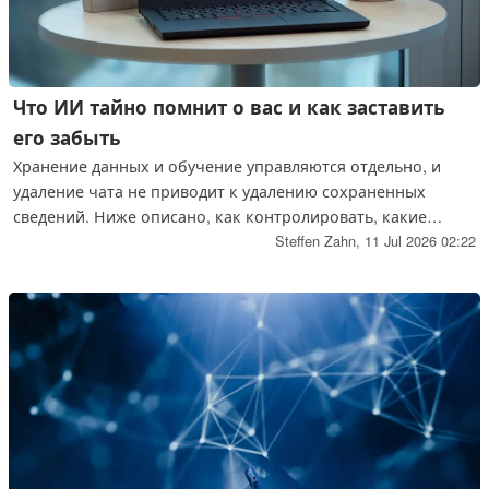
Что ИИ тайно помнит о вас и как заставить
его забыть
Хранение данных и обучение управляются отдельно, и
удаление чата не приводит к удалению сохраненных
сведений. Ниже описано, как контролировать, какие
данные ChatGPT, Gemini и Claude хранят и используют для
Steffen Zahn,
11 Jul 2026 02:22
обучения, одновременно обеспечивая защиту данных
клиентов и компании.