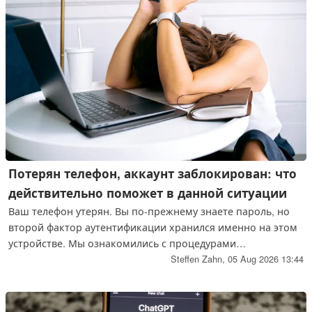
Потерян телефон, аккаунт заблокирован: что
действительно поможет в данной ситуации
Ваш телефон утерян. Вы по-прежнему знаете пароль, но
второй фактор аутентификации хранился именно на этом
устройстве. Мы ознакомились с процедурами
восстановления доступа на сайтах Google, Apple и Microsoft,
Steffen Zahn,
05 Aug 2026 13:44
а также в сервисах 1Password, Bitwarden и Dashlane. Все
шесть сводятся к одному и тому же. Ничего нельзя
настроить задним числом, а у одного из провайдеров