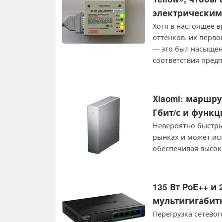
электрическим
Хотя в настоящее в
оттенков, их перв
— это был насыщен
соответствия пред
мебели, так и для
электрическим ток
Xiaomi: маршру
Гбит/с и функ
Невероятно быстры
рынках и может исп
обеспечивая высок
135 Вт PoE++ и
мультигигабит
Перегрузка сетевог