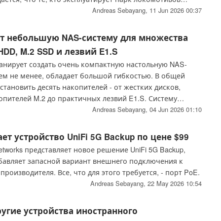
т от повышения эффективности.
Andreas Sebayang,
11 Jun 2026 00:37
т небольшую NAS-систему для множества
DD, M.2 SSD и лезвий E1.S
нирует создать очень компактную настольную NAS-
тем не менее, обладает большой гибкостью. В общей
тановить десять накопителей - от жестких дисков,
опителей M.2 до практичных лезвий E1.S. Систему
ить с помощью кабеля SFF-8088.
Andreas Sebayang,
04 Jun 2026 01:10
ает устройство UniFi 5G Backup по цене $99
Networks представляет новое решение UniFi 5G Backup,
бавляет запасной вариант внешнего подключения к
роизводителя. Все, что для этого требуется, - порт PoE.
Andreas Sebayang,
22 May 2026 10:54
другие устройства иностранного