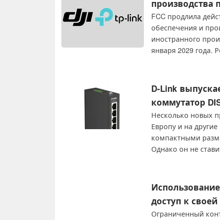
производства 
FCC продлила дейс
обеспечения и про
иностранного произ
января 2029 года.
безопасности, сох
миллионов устройс
национальной безо
D-Link выпуск
коммутатор DIS
Несколько новых п
Европу и на другие
компактными разме
Однако он не стави
Использование 
доступ к своей
Ограниченный конт