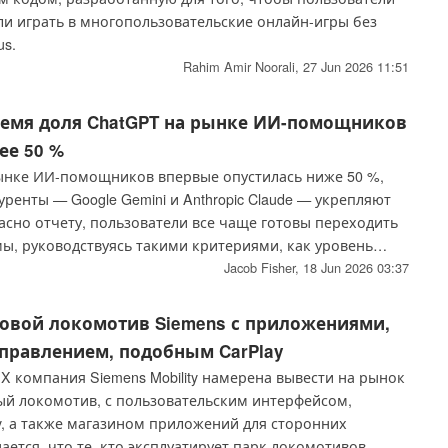
ли играть в многопользовательские онлайн-игры без
us.
Rahim Amir Noorali,
27 Jun 2026 11:51
ремя доля ChatGPT на рынке ИИ-помощников
ее 50 %
ынке ИИ-помощников впервые опустилась ниже 50 %,
уренты — Google Gemini и Anthropic Claude — укрепляют
асно отчету, пользователи все чаще готовы переходить
ы, руководствуясь такими критериями, как уровень
сти интеграции и эффективность работы.
Jacob Fisher,
18 Jun 2026 03:37
ровой локомотив Siemens с приложениями,
управлением, подобным CarPlay
X компания Siemens Mobility намерена вывести на рынок
й локомотив, с пользовательским интерфейсом,
y, а также магазином приложений для сторонних
ется, что те, кто эксплуатирует парк локомотивов