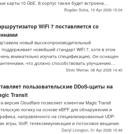
вые карты 10 GbE. В корпус также будет встроена
ая система охлаждения с несколькими вентиляторами.
Bogdan Solca,
10 Apr 2026 15:04
тики ожидаются 23 апреля.
ршрутизатор WiFi 7 поставляется со
еннами
дставила новый высокопроизводительный
поддерживает новейший стандарт WiFi 7, хотя в этом
чень внимательно изучить спецификацию. Он оснащен
антеннами, что должно способствовать улучшению
 данных.
Silvio Werner,
08 Apr 2026 14:40
дставляет пользовательские DDoS-щиты на
gic Transit
-версия Cloudflare позволяет клиентам Magic Transit
ательскую логику на основе eBPF для обнаружения и
рафика, направленного на специализированные UDP-
ак игры, VoIP, телекоммуникации и потоковое вещание.
Darryl Linington,
01 Apr 2026 15:49