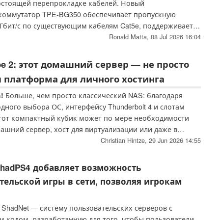
остоящей перепрокладке кабелей. Новый
коммутатор TPE-BG350 обеспечивает пропускную
 Гбит/с по существующим кабелям Cat5e, поддерживает
t (PoE) мощностью до 135 Вт и стоит чуть менее 150
Ronald Matta,
08 Jul 2026 16:04
e 2: этот домашний сервер — не просто
я платформа для личного хостинга
!
Больше, чем просто классический NAS: благодаря
ного выбора ОС, интерфейсу Thunderbolt 4 и слотам
тот компактный кубик может по мере необходимости
ашний сервер, хост для виртуализации или даже в
ного интеллекта. Однако наши тесты показывают, что
Christian Hintze,
29 Jun 2026 14:55
е улучшение заключается не в технических
..
ShadPS4 добавляет возможность
ельской игры в сети, позволяя игрокам
 ShadNet — систему пользовательских серверов с
 кодом, разработанную для того, чтобы пользователи