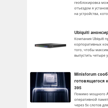
геоблокировка мож
отъездом я установ
на устройства, кот
позволяет моим ту
мою домашнюю сеть
Ubiquiti анонс
Компания Ubiquiti 
корпоративных ком
того, чтобы максим
выпустить четыре у
Minisforum со
готовящегося к
395
Помимо мощного APU
оперативной памят
через 5x слотов дл