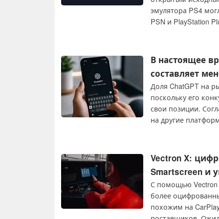
эмулятора PS4 мог
PSN и PlayStation Pl
В настоящее в
составляет мен
Доля ChatGPT на р
поскольку его конк
свои позиции. Согл
на другие платформ
доверия, возможно
Vectron X: циф
Smartscreen и 
С помощью Vectron 
более оцифрованны
похожим на CarPla
поставщиков. Ожида