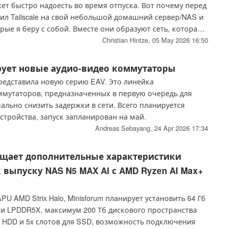
ет быстро надоесть во время отпуска. Вот почему перед
ил Tailscale на свой небольшой домашний сервер/NAS и
орые я беру с собой. Вместе они образуют сеть, которая
ристическим устройствам просматривать данные через
Christian Hintze,
05 May 2026 16:50
 и ее немецкий IP-адрес.
ирует новые аудио-видео коммутаторы
представила новую серию EAV. Это линейка
мутаторов, предназначенных в первую очередь для
ально снизить задержки в сети. Всего планируется
стройства, запуск запланирован на май.
Andreas Sebayang,
24 Apr 2026 17:34
общает дополнительные характеристики
 выпуску NAS N5 MAX AI с AMD Ryzen AI Max+
 AMD Strix Halo, Minisforum планирует установить 64 Гб
и LPDDR5X, максимум 200 Тб дискового пространства
я HDD и 5x слотов для SSD, возможность подключения