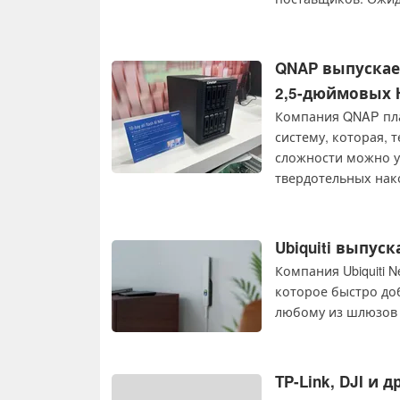
Vectron X, выиграю
QNAP выпускае
2,5-дюймовых H
Компания QNAP пла
систему, которая, 
сложности можно ус
твердотельных нак
можно даже расшир
Ubiquiti выпуск
Компания Ubiquiti 
которое быстро до
любому из шлюзов п
TP-Link, DJI и 