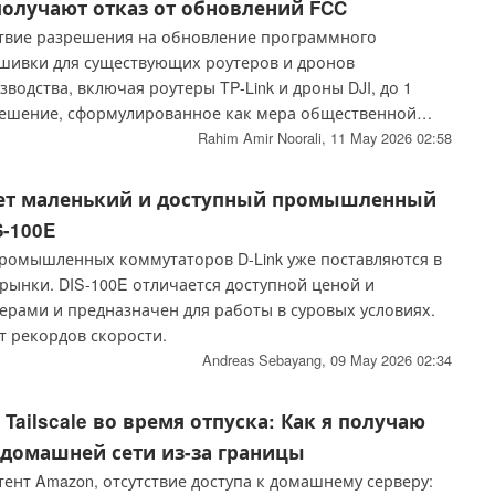
получают отказ от обновлений FCC
твие разрешения на обновление программного
шивки для существующих роутеров и дронов
водства, включая роутеры TP-Link и дроны DJI, до 1
 Решение, сформулированное как мера общественной
раняет исправления ошибок и патчи безопасности для
Rahim Amir Noorali,
11 May 2026 02:58
тв, в то время как более широкие ограничения
пасности и юридические проблемы продолжаются.
ает маленький и доступный промышленный
-100E
ромышленных коммутаторов D-Link уже поставляются в
 рынки. DIS-100E отличается доступной ценой и
рами и предназначен для работы в суровых условиях.
т рекордов скорости.
Andreas Sebayang,
09 May 2026 02:34
Tailscale во время отпуска: Как я получаю
 домашней сети из-за границы
ент Amazon, отсутствие доступа к домашнему серверу: