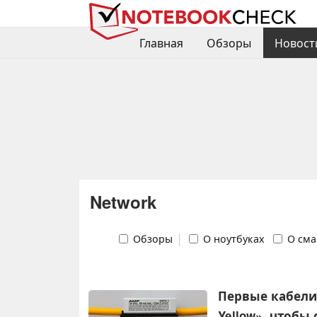
Главная
Обзоры
Новост
Network
Обзоры
О ноутбуках
О сма
Первые кабели 
Yellow», чтобы