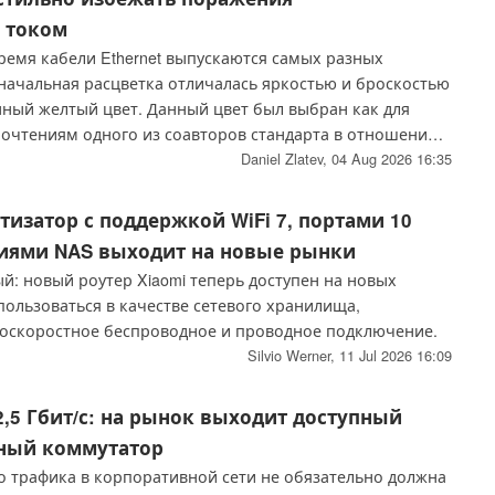
 током
ремя кабели Ethernet выпускаются самых разных
оначальная расцветка отличалась яркостью и броскостью
ный желтый цвет. Данный цвет был выбран как для
почтениям одного из соавторов стандарта в отношении
 предотвращения потенциальной опасности поражения
Daniel Zlatev,
04 Aug 2026 16:35
ом.
тизатор с поддержкой WiFi 7, портами 10
циями NAS выходит на новые рынки
й: новый роутер Xiaomi теперь доступен на новых
ользоваться в качестве сетевого хранилища,
оскоростное беспроводное и проводное подключение.
Silvio Werner,
11 Jul 2026 16:09
 2,5 Гбит/с: на рынок выходит доступный
ный коммутатор
о трафика в корпоративной сети не обязательно должна