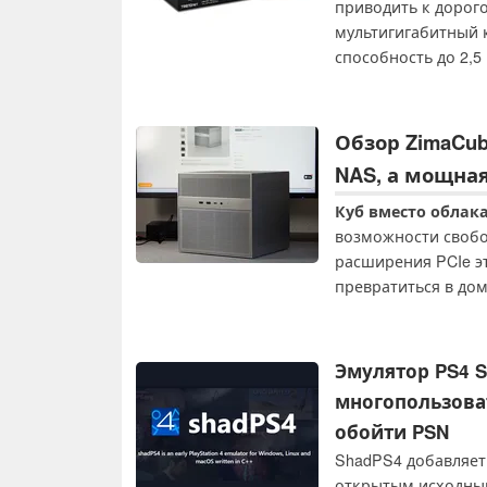
приводить к дорог
мультигигабитный 
способность до 2,5
питание по Etherne
долларов.
Обзор ZimaCub
NAS, а мощна
Куб вместо облака
возможности свобод
расширения PCIe э
превратиться в дом
систему искусствен
самое значительно
характеристиках, а.
Эмулятор PS4 
многопользоват
обойти PSN
ShadPS4 добавляет
открытым исходным