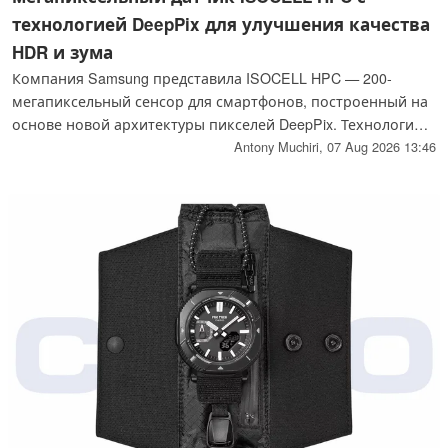
технологией DeepPix для улучшения качества
HDR и зума
Компания Samsung представила ISOCELL HPC — 200-
мегапиксельный сенсор для смартфонов, построенный на
основе новой архитектуры пикселей DeepPix. Технология
DeepPix увеличивает полную ёмкость фотоэлемента (Full
Antony Muchiri,
07 Aug 2026 13:46
Well Capacity) на 60 процентов по сравнению с
предыдущим поколением, что позволяет улучшить
качество HDR, съёмки при слабом освещении и
стабильность изображения при зумировании.