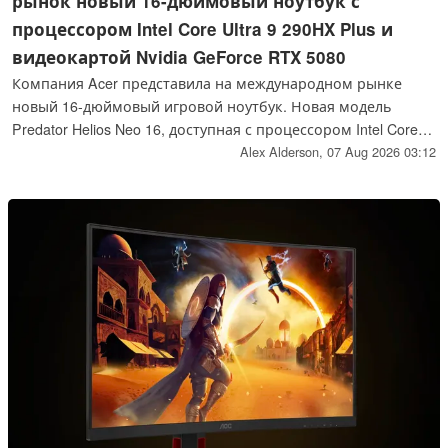
рынок новый 16-дюймовый ноутбук с
процессором Intel Core Ultra 9 290HX Plus и
видеокартой Nvidia GeForce RTX 5080
Компания Acer представила на международном рынке
новый 16-дюймовый игровой ноутбук. Новая модель
Predator Helios Neo 16, доступная с процессором Intel Core
Ultra 9 290HX Plus, также оснащена видеокартой Nvidia
Alex Alderson,
07 Aug 2026 03:12
GeForce RTX 5080, аккумулятором емкостью 92 Вт·ч и
дисплеем с частотой обновления 240 Гц.