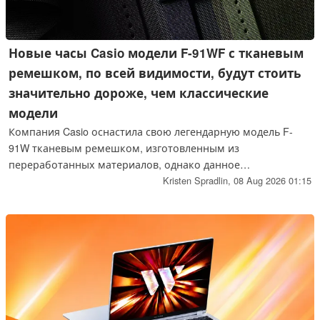
Новые часы Casio модели F-91WF с тканевым
ремешком, по всей видимости, будут стоить
значительно дороже, чем классические
модели
Компания Casio оснастила свою легендарную модель F-
91W тканевым ремешком, изготовленным из
переработанных материалов, однако данное
усовершенствование, судя по всему, обошлось недёшево.
Kristen Spradlin,
08 Aug 2026 01:15
Судя по предварительным ценам в Азии, новая модель F-
91WF может стоить почти в два раза дороже стандартной
версии.