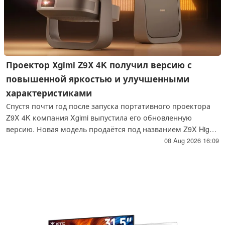
Проектор Xgimi Z9X 4K получил версию с
повышенной яркостью и улучшенными
характеристиками
Спустя почти год после запуска портативного проектора
Z9X 4K компания Xgimi выпустила его обновленную
версию. Новая модель продаётся под названием Z9X High
Brightness Edition и оснащена новейшим трёхцветным
08 Aug 2026 16:09
лазером, который обладает более высокой яркостью и
динамическим коэффициентом контрастности по
сравнению с лазером, установленным в стандартной
версии Z9X.