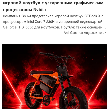
игровой ноутбук с устаревшим графическим
процессором Nvidia
Компания Chuwi представила игровой ноутбук GTBook X с
процессором Intel Core 7 230H и устаревшей видеокартой
GeForce RTX 3050 для ноутбуков. Ноутбук также оснащён
дисплеем с частотой обновления 144 Гц, возможностью
Anil Ganti,
08 Aug 2026 10:27
расширения объёма памяти DDR5 и двумя слотами для
SSD-накопителей формата M.2.