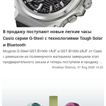
В продажу поступают новые легкие часы
Casio серии G-Steel с технологиями Tough Solar
и Bluetooth
Модели G-Steel GST-B1000-1AJF и GST-B1000-2AJF от Casio
с ремешком из полимерного материала завершили этап
предварительного заказа и теперь поступили в продажу в
Японии по цене 60 500 иен (~382 доллара США). Их вес
Anubhav Sharma,
07 Aug 2026 14:22
составляет 58 граммов, что в два раза меньше, чем у
металлических моделей; они имеют тот же корпус,
технологию Tough Solar и модуль Bluetooth.