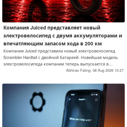
Компания Juiced представляет новый
электровелосипед с двумя аккумуляторами и
впечатляющим запасом хода в 200 км
Компания Juiced представила новый электровелосипед
Scrambler Hardtail с двойной батареей. Новейшая модель
электровелосипеда компании теперь выпускается в
версии с двойной батареей, что позволяет увеличить
Abhinav Fating,
08 Aug 2026 10:27
запас хода до 120 миль (200 км) на одной зарядке. Кроме
того, он оснащён задним встроенным в втулку двигателем
с пиковой мощностью 1 764 Вт, развивающим крутящий
момент 90 Нм.