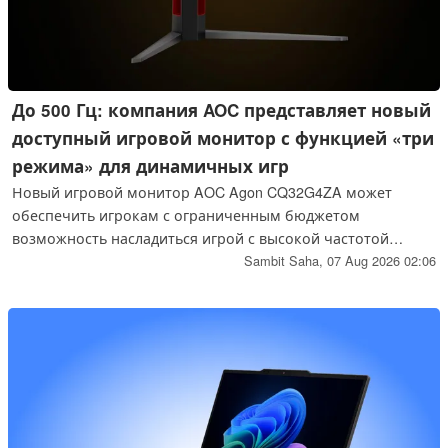
До 500 Гц: компания AOC представляет новый
доступный игровой монитор с функцией «три
режима» для динамичных игр
Новый игровой монитор AOC Agon CQ32G4ZA может
обеспечить игрокам с ограниченным бюджетом
возможность насладиться игрой с высокой частотой
обновления 500 Гц, при условии, что они готовы
Sambit Saha,
07 Aug 2026 02:06
пожертвовать ради этого частью драгоценных пикселей.
Монитор, выход которого запланирован на конец этого
года, оснащён панелью Fast VA с хорошим цветовым
охватом и яркостью 450 нит.