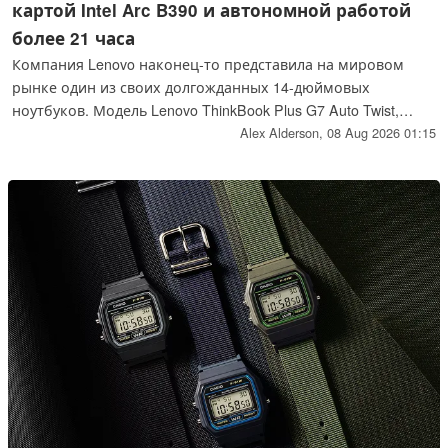
картой Intel Arc B390 и автономной работой
более 21 часа
Компания Lenovo наконец-то представила на мировом
рынке один из своих долгожданных 14-дюймовых
ноутбуков. Модель Lenovo ThinkBook Plus G7 Auto Twist,
оснащённая OLED-дисплеем с частотой обновления 120 Гц
Alex Alderson,
08 Aug 2026 01:15
и технологией VRR, а также графической картой Intel Arc
B390, имеет в запасе ещё один козырь в виде
моторизованного шарнира дисплея. Время автономной
работы также обещает быть впечатляющим благодаря
платформе Intel Panther Lake и аккумулятору емкостью 75
Вт·ч.