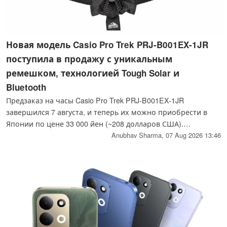
Новая модель Casio Pro Trek PRJ-B001EX-1JR
поступила в продажу с уникальным
ремешком, технологией Tough Solar и
Bluetooth
Предзаказ на часы Casio Pro Trek PRJ-B001EX-1JR
завершился 7 августа, и теперь их можно приобрести в
Японии по цене 33 000 йен (~208 долларов США).
Двусторонний ремешок расстегивается на молнию,
Anubhav Sharma,
07 Aug 2026 13:46
превращаясь в кошелек для монет, и служит чехлом для
корпуса часов. Вес — 51 грамм, водонепроницаемость 10
бар, система Tough Solar, синхронизация местоположения
по Bluetooth.