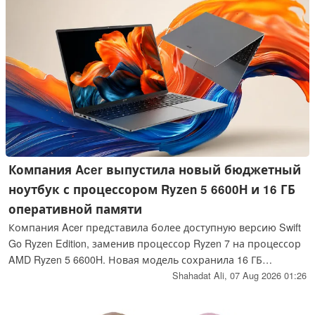
обеспечивающим до 30 часов автономной работы без
подзарядки.
Компания Acer выпустила новый бюджетный
ноутбук с процессором Ryzen 5 6600H и 16 ГБ
оперативной памяти
Компания Acer представила более доступную версию Swift
Go Ryzen Edition, заменив процессор Ryzen 7 на процессор
AMD Ryzen 5 6600H. Новая модель сохранила 16 ГБ
оперативной памяти DDR5, SSD-накопитель объёмом 512
Shahadat Ali,
07 Aug 2026 01:26
ГБ с интерфейсом PCIe 4.0, тот же дисплей с
соотношением сторон 16:10 и возможность зарядки через