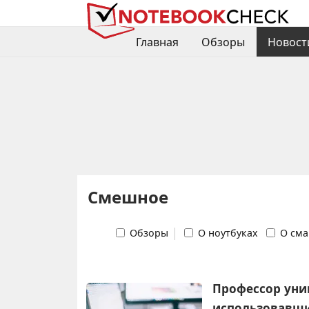
Главная
Обзоры
Новост
Смешное
Обзоры
О ноутбуках
О сма
Профессор унив
использовавши