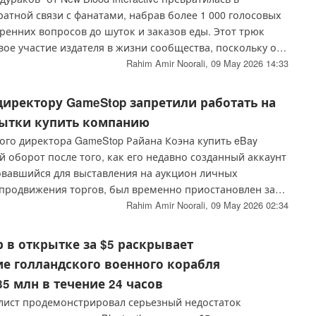
атной связи с фанатами, набрав более 1 000 голосовых
ренних вопросов до шуток и заказов еды. Этот трюк
ое участие издателя в жизни сообщества, поскольку он
 над крупными обновлениями для таких игр, как
Rahim Amir Noorali,
09 May 2026 14:33
директору GameStop запретили работать на
пытки купить компанию
ого директора GameStop Райана Коэна купить eBay
 оборот после того, как его недавно созданный аккаунт
овавшийся для выставления на аукцион личных
продвижения торгов, был временно приостановлен за
тивность.
Rahim Amir Noorali,
09 May 2026 02:34
ер в открытке за $5 раскрывает
е голландского военного корабля
5 млн в течение 24 часов
лист продемонстрировал серьезный недостаток