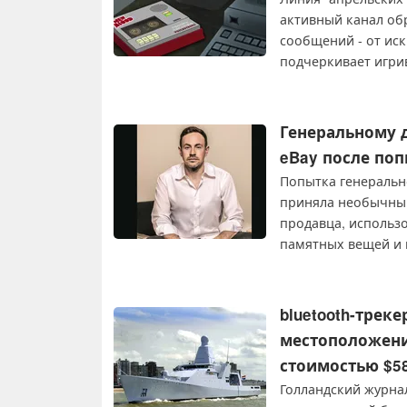
активный канал обр
сообщений - от иск
подчеркивает игрив
продолжает работу
ULTRAKILL.
Генеральному 
eBay после по
Попытка генеральн
приняла необычный
продавца, использ
памятных вещей и 
подозрительную ак
bluetooth-трек
местоположени
стоимостью $58
Голландский журна