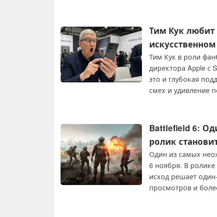
строк кода, Торвал
некомпетентными"
Тим Кук любит
искусственном
Тим Кук в роли фа
директора Apple с 
это и глубокая под
смех и удивление 
искусственного инт
Battlefield 6: 
ролик станови
Один из самых неож
6 ноября. В ролике
исход решает один
просмотров и боле