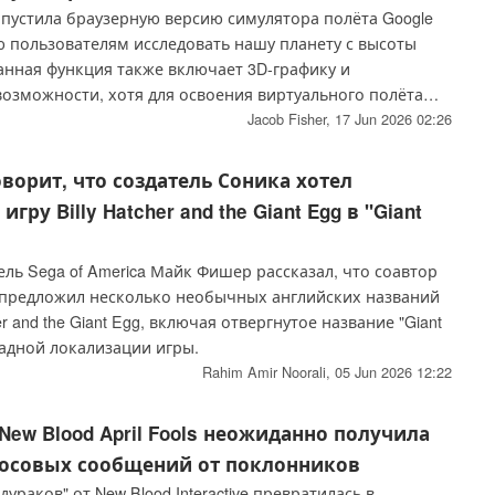
апустила браузерную версию симулятора полёта Google
ю пользователям исследовать нашу планету с высоты
анная функция также включает 3D-графику и
озможности, хотя для освоения виртуального полёта
ся некоторая практика.
Jacob Fisher,
17 Jun 2026 02:26
оворит, что создатель Соника хотел
гру Billy Hatcher and the Giant Egg в "Giant
ь Sega of America Майк Фишер рассказал, что соавтор
предложил несколько необычных английских названий
her and the Giant Egg, включая отвергнутое название "Giant
падной локализации игры.
Rahim Amir Noorali,
05 Jun 2026 12:22
New Blood April Fools неожиданно получила
олосовых сообщений от поклонников
ураков" от New Blood Interactive превратилась в