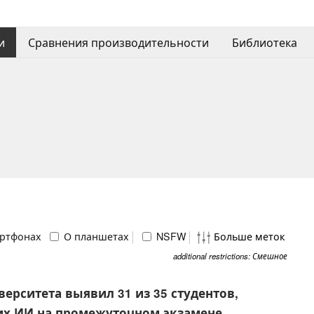
и
Сравнения производительности
Библиотека
ртфонах
О планшетах
NSFW
Больше меток
additional restrictions: Смешное
ерситета выявил 31 из 35 студентов,
х ИИ на промежуточном экзамене