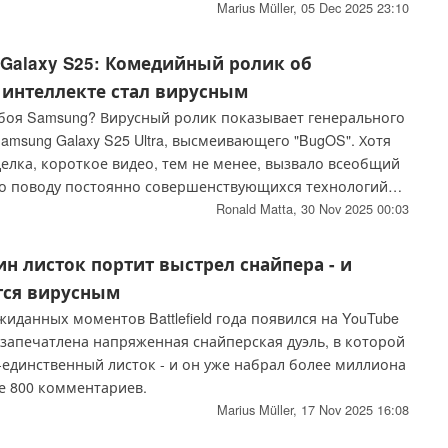
ьдс не сдержался и назвал такие показатели "просто
Marius Müller,
05 Dec 2025 23:10
 Galaxy S25: Комедийный ролик об
 интеллекте стал вирусным
нбоя Samsung? Вирусный ролик показывает генерального
Samsung Galaxy S25 Ultra, высмеивающего "BugOS". Хотя
делка, короткое видео, тем не менее, вызвало всеобщий
по поводу постоянно совершенствующихся технологий
еллекта.
Ronald Matta,
30 Nov 2025 00:03
Один листок портит выстрел снайпера - и
тся вирусным
иданных моментов Battlefield года появился на YouTube
 запечатлена напряженная снайперская дуэль, в которой
-единственный листок - и он уже набрал более миллиона
е 800 комментариев.
Marius Müller,
17 Nov 2025 16:08