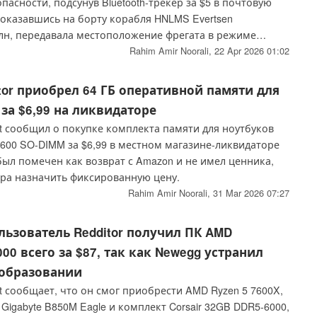
асности, подсунув Bluetooth-трекер за $5 в почтовую
 оказавшись на борту корабля HNLMS Evertsen
лн, передавала местоположение фрегата в режиме
 через краудсорсинговую сеть в течение примерно 24
Rahim Amir Noorali,
22 Apr 2026 01:02
ент, произошедший благодаря мягкой проверке почты и
ра "телефон-пиявка", побудил Министерство обороны
tor приобрел 64 ГБ оперативной памяти для
тить электронные открытки на батарейках и
 за $6,99 на ликвидаторе
льное изучение после аналогичных утечек информации
t сообщил о покупке комплекта памяти для ноутбуков
 например, активности Strava на французском корабле
5600 SO-DIMM за $6,99 в местном магазине-ликвидаторе
 был помечен как возврат с Amazon и не имел ценника,
ира назначить фиксированную цену.
Rahim Amir Noorali,
31 Mar 2026 07:27
ьзователь Redditor получил ПК AMD
00 всего за $87, так как Newegg устранил
образовании
t сообщает, что он смог приобрести AMD Ryzen 5 7600X,
Gigabyte B850M Eagle и комплект Corsair 32GB DDR5-6000,