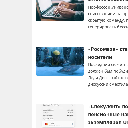
Профессор Универс
списыванием на пр
скрытую команду, 
генерировать бесс
необходимость рег
образовании.
«Росомаха» ст
носители
Последний сюжетный
должен был побуди
Леди Десстрайк и с
дискуссий сместила
физических носите
физическом носите
«Спекулянт» по
пенсионные на
экземпляров Ult