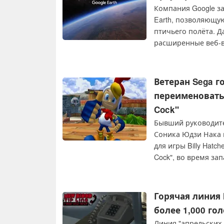
Компания Google з
Earth, позволяющу
птичьего полёта. Д
расширенные веб-в
может потребовать
Ветеран Sega г
переименовать и
Cock"
Бывший руководител
Соника Юдзи Нака 
для игры Billy Hatc
Cock", во время за
Горячая линия 
более 1,000 г
Линия "апрельских д