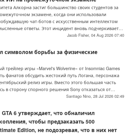
итета Алкорна застиг большинство своих студентов за
омежуточном экзамене, когда они использовали
побуждавшую чат-ботов с искусственным интеллектом
мысленные ответы. Этот инцидент вновь подчеркивает
улирования использования искусственного интеллекта в
Jacob Fisher,
04 Aug 2026 07:40
ал символом борьбы за физические
 трейлер игры «Marvel's Wolverine» от Insomniac Games
ть фанатов обсудить жестокий путь Логана, персонажа
ентябрьский релиз игры. Вместо этого большая часть
сь в сторону спорного решения Sony отказаться от
лей, причём, возможно, именно их последний релиз на
Santiago Nino,
28 Jul 2026 02:49
ле стал центральным предметом споров.
 GTA 6 утверждает, что обналичил
копления, чтобы предзаказать 500
imate Edition, не подозревая, что в них нет