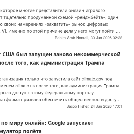
, которое многие представители онлайн-игрового
т тщательно продуманной схемой «рейджбейта», один
 о своих намерениях «захватить» рынок цифровых
 VI. Именно по этой причине дела у него могут пойти не
Rahim Amir Noorali,
30 Jun 2026 02:38
gov США был запущен заново некоммерческой
осле того, как администрация Трампа
анизация только что запустила сайт climate.gov под
енем climate.us после того, как администрация Трампа
рыла доступ к этому федеральному порталу.
латформа призвана обеспечить общественности доступ
е, а также разработать новые инструменты и
Jacob Fisher,
24 Jun 2026 17:01
есурсы для более широкого информирования
по миру онлайн: Google запускает
мулятор полёта