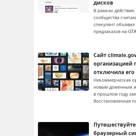
дисков
В рамках действия
сообщества считаю
спекулянт объявил
предзаказов на GTA
так, как он ожидал.
Сайт climate.
организацией п
отключила его
Некоммерческая орг
новым доменным им
в прошлом году зак
Восстановленная п
к данным о климат
образовательные р
общественности.
Путешествуйте 
браузерный си