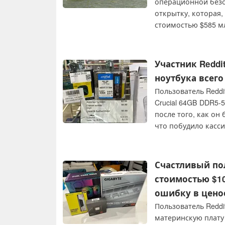
операционной безоп
открытку, которая,
стоимостью $585 м
реального времени
часов. Этот инцид
конструкции треке
Участник Reddi
Нидерландов запре
ноутбука всего
возобновить тщате
Пользователь Reddi
о местоположении,
Crucial 64GB DDR5-
"Шарль де Голль".
после того, как он
что побудило касс
Счастливый пол
стоимостью $10
ошибку в цено
Пользователь Reddi
материнскую плату 