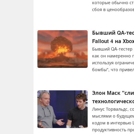
которые обычно сто
сбоя в ценообразо
сообщается, Newegg
проблемы, в резул
потребовались тол
Бывший QA-тест
Fallout 4 на Xb
Бывший QA-тестер B
как он намеренно п
используя огранич
бомбы", что привел
автоматические отч
интервью на GDC о
тестирование, осн
Элон Маск "сли
QA не может быть 
технологическо
Линус Торвальдс, с
мыслями о будуще
кодом в интервью Li
продуктивность пр