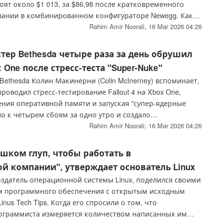
ят около $1 013, за $86,98 после кратковременного
вании в комбинированном конфигураторе Newegg. Как
 выполнил заказ и отправил детали до устранения
Rahim Amir Noorali,
16 Mar 2026 04:26
ьтате чего покупателю для завершения сборки
ько корпус, SSD и GPU.
ер Bethesda четыре раза за день обрушил
ox One после стресс-теста "Super-Nuke"
ethesda Колин Макинерни (Colin McInerney) вспоминает,
роводил стресс-тестирование Fallout 4 на Xbox One,
ения оперативной памяти и запуская "супер-ядерные
о к четырем сбоям за одно утро и создало
еты о сбоях, которые дошли до руководства ZeniMax. В
Rahim Amir Noorali,
16 Mar 2026 04:26
н утверждал, что подобное непредсказуемое
ованное на хаосе, подчеркивает, почему человеческий
шком глуп, чтобы работать в
заменен ИИ, работающим по шаблону.
й компании", утверждает основатель Linux
оздатель операционной системы Linux, поделился своими
м программного обеспечения с открытым исходным
nus Tech Tips. Когда его спросили о том, что
ограммиста измеряется количеством написанных им