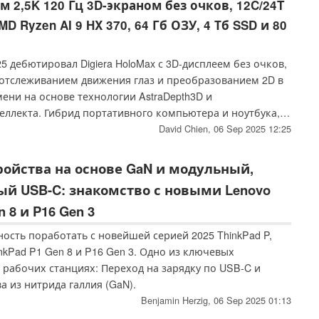
 2,5K 120 Гц 3D-экраном без очков, 12C/24T
 Ryzen AI 9 HX 370, 64 Гб ОЗУ, 4 Тб SSD и 80
25 дебютировал Digiera HoloMax с 3D-дисплеем без очков,
отслеживанием движения глаз и преобразованием 2D в
ени на основе технологии AstraDepth3D и
еллекта. Гибрид портативного компьютера и ноутбука,
ровнях на базе процессора AMD, предлагает до 64 ГБ
David Chien,
06 Sep 2025 12:25
и, 4 ТБ хранилища и магнитные контроллеры для
ройства на основе GaN и модульный,
й USB-C: знакомство с новыми Lenovo
n 8 и P16 Gen 3
ость поработать с новейшей серией 2025 ThinkPad P,
nkPad P1 Gen 8 и P16 Gen 3. Одно из ключевых
 рабочих станциях: Переход на зарядку по USB-C и
а из нитрида галлия (GaN).
Benjamin Herzig,
06 Sep 2025 01:13