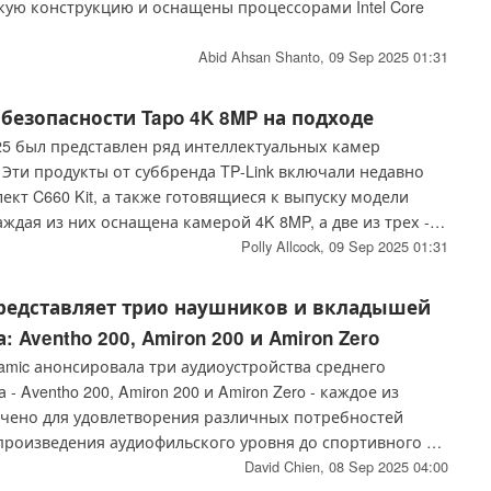
кую конструкцию и оснащены процессорами Intel Core
Abid Ahsan Shanto,
09 Sep 2025 01:31
безопасности Tapo 4K 8MP на подходе
25 был представлен ряд интеллектуальных камер
 Эти продукты от суббренда TP-Link включали недавно
т C660 Kit, а также готовящиеся к выпуску модели
ждая из них оснащена камерой 4K 8MP, а две из трех -
еями.
Polly Allcock,
09 Sep 2025 01:31
представляет трио наушников и вкладышей
: Aventho 200, Amiron 200 и Amiron Zero
amic анонсировала три аудиоустройства среднего
- Aventho 200, Amiron 200 и Amiron Zero - каждое из
чено для удовлетворения различных потребностей
спроизведения аудиофильского уровня до спортивного и
се модели оснащены Bluetooth, микрофонами с функцией
David Chien,
08 Sep 2025 04:00