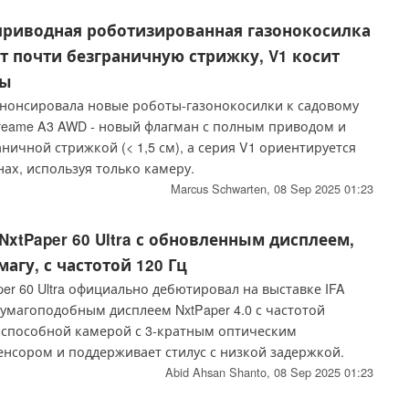
удут доступны в 4 квартале 2025 года.
приводная роботизированная газонокосилка
т почти безграничную стрижку, V1 косит
ды
нонсировала новые роботы-газонокосилки к садовому
Dreame A3 AWD - новый флагман с полным приводом и
ничной стрижкой (< 1,5 см), а серия V1 ориентируется
ах, используя только камеру.
Marcus Schwarten,
08 Sep 2025 01:23
NxtPaper 60 Ultra с обновленным дисплеем,
агу, с частотой 120 Гц
er 60 Ultra официально дебютировал на выставке IFA
умагоподобным дисплеем NxtPaper 4.0 с частотой
, способной камерой с 3-кратным оптическим
енсором и поддерживает стилус с низкой задержкой.
Abid Ahsan Shanto,
08 Sep 2025 01:23