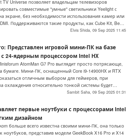
t TV Universe позволяет владельцам телевизоров
ровать совместимые "умные" светильники Yeelight с
а экране, без необходимости использования камер или
MI. Поддерживаются такие продукты, как Cube Kit, Beam
 Strip и Cube Lite.
Elvis Shida,
09 Sep 2025 11:45
Pro: Представлен игровой мини-ПК на базе
p с 24-ядерным процессором Intel HX
inisforum AtomMan G7 Pro выглядит просто потрясающе,
а бумаге. Мини-ПК, оснащенный Core i9-14900HX и RTX
 оказаться отличным выбором для геймеров, при
ема охлаждения относительно тонкой системы будет
ентной.
Sambit Saha,
09 Sep 2025 01:31
вляет первые ноутбуки с процессорами Intel
егким дизайном
kom больше всего известна своими мини-ПК, она только
 ноутбуков, представив модели GeekBook X16 Pro и X14