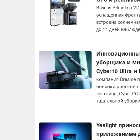
Baseus PrimeTrip V
оснащенная фронта
встроена солнечна
до 14 дней наблюд
проводку.
Инновационные
уборщика и мно
Cyber10 Ultra и 
Компания Dreame п
новинки роботов-п
лестнице, Cyber10 
тщательной уборки,
швабру.
Yeelight прино
приложением д