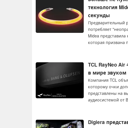
технология Mid
секунды
Предварительный ра
потребляет "неопра
Midea представила 
которая призвана 
TCL RayNeo Air
в мире звуком 
Компания TCL объя
которому очки доп
представлены на вы
аудиосистемой от B
квартале этого год
раньше.
Digiera предст