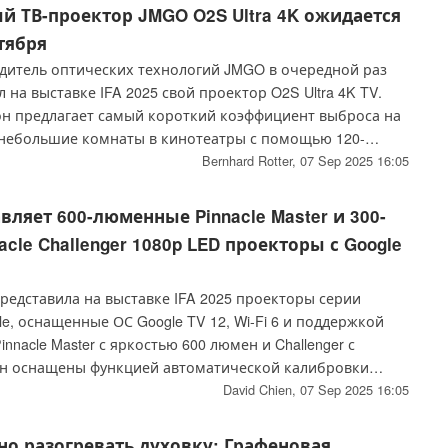
й ТВ-проектор JMGO O2S Ultra 4K ожидается
тября
дитель оптических технологий JMGO в очередной раз
на выставке IFA 2025 свой проектор O2S Ultra 4K TV.
 он предлагает самый короткий коэффициент выброса на
небольшие комнаты в кинотеатры с помощью 120-
бражения.
Bernhard Rotter,
07 Sep 2025 16:05
авляет 600-люменные Pinnacle Master и 300-
cle Challenger 1080p LED проекторы с Google
редставила на выставке IFA 2025 проекторы серии
le, оснащенные ОС Google TV 12, Wi-Fi 6 и поддержкой
nnacle Master с яркостью 600 люмен и Challenger с
н оснащены функцией автоматической калибровки
змер экрана может достигать 150 дюймов.
David Chien,
07 Sep 2025 16:05
но разогревать духовку: Графеновая