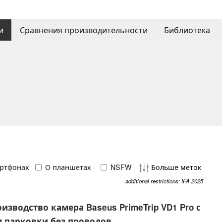
и
Сравнения производительности
Библиотека
ртфонах
О планшетах
NSFW
Больше меток
additional restrictions: IFA 2025
изводство камера Baseus PrimeTrip VD1 Pro с
 парковки без проводов