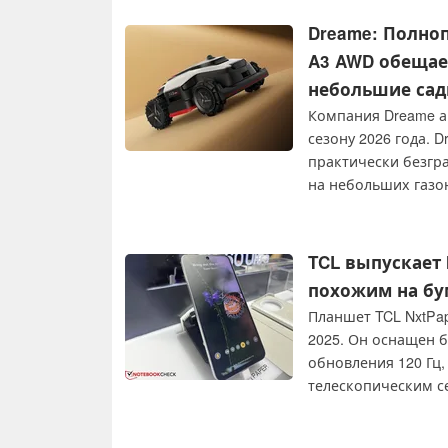
шумоподавления и б
Dreame: Полно
A3 AWD обещае
небольшие са
Компания Dreame а
сезону 2026 года. 
практически безгра
на небольших газон
TCL выпускает 
похожим на бум
Планшет TCL NxtPap
2025. Он оснащен б
обновления 120 Гц
телескопическим с