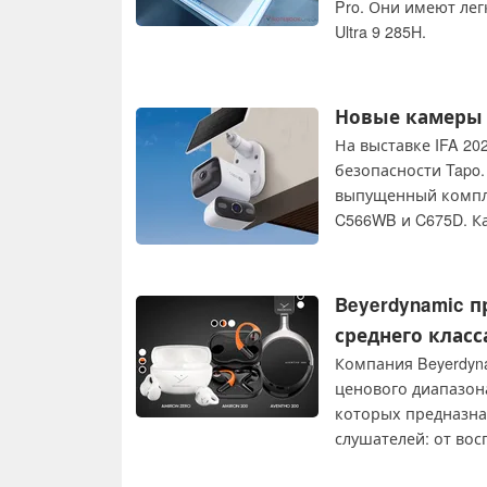
Pro. Они имеют лег
Ultra 9 285H.
Новые камеры 
На выставке IFA 20
безопасности Tapo.
выпущенный комплек
C566WB и C675D. Ка
солнечными батар
Beyerdynamic 
среднего класса
Компания Beyerdyn
ценового диапазона 
которых предназна
слушателей: от во
легкого дизайна. В