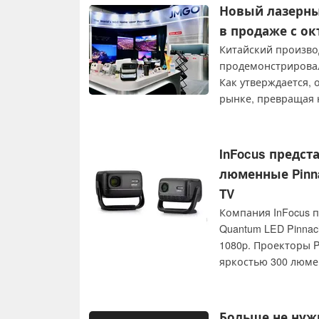
Новый лазерны
в продаже с ок
Китайский произво
продемонстрировал 
Как утверждается,
рынке, превращая 
дюймового 4K-изо
InFocus предст
люменные Pinna
TV
Компания InFocus п
Quantum LED Pinnac
1080p. Проекторы Pi
яркостью 300 люме
изображения, а ра
Больше не нуж