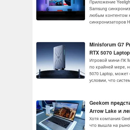
Приложение Yeeligh
Samsung синхронизи
любым контентом н
синхронизаторов HD
Light Bar, Obsid Light
Minisforum G7 
RTX 5070 Lapto
Игровой мини-ПК M
по крайней мере, н
5070 Laptop, может
условии, что сист
достаточно компет
Geekom предста
Arrow Lake и л
Хотя компания Gee
что вышла на рынок