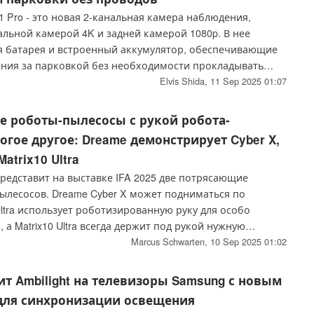
D1 Pro - это новая 2-канальная камера наблюдения,
льной камерой 4K и задней камерой 1080p. В нее
я батарея и встроенный аккумулятор, обеспечивающие
ения за парковкой без необходимости прокладывать
Elvis Shida,
11 Sep 2025 01:07
 роботы-пылесосы с рукой робота-
гое другое: Dreame демонстрирует Cyber X,
Matrix10 Ultra
редставит на выставке IFA 2025 две потрясающие
ылесосов. Dreame Cyber X может подниматься по
Ultra использует роботизированную руку для особо
 а Matrix10 Ultra всегда держит под рукой нужную
Marcus Schwarten,
10 Sep 2025 01:02
сит Ambilight на телевизоры Samsung с новым
ля синхронизации освещения