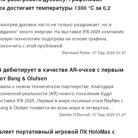
ea достигает температуры 1300 °C за 0,2
зогрев духовки часто не только раздражает, но и
вданно" много энергии. На выставке IFA 2025 компания
новую технологию подогрева на основе графена,
покончить с этой проблемой.
Bernhard Rotter,
07 Sep 2025 01:47
 4 дебютирует в качестве AR-очков с первым
от Bang & Olufsen
вила о новом техническом партнерстве, благодаря
олненной реальности (AR) нового поколения будут
ставке IFA 2025. Первые в мире носимые очки RayNeo с
ang & Olufsen появятся во всем мире в четвертом
а, но в некоторых регионах их можно будет увидеть
Deirdre O'Donnell,
07 Sep 2025 01:47
авляет портативный игровой ПК HoloMax с