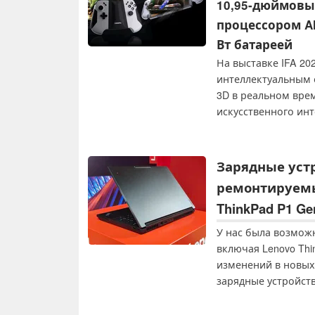
10,95-дюймовым
процессором AMD
Вт батареей
На выставке IFA 20
интеллектуальным 
3D в реальном врем
искусственного инт
доступный в трех у
оперативной памят
портативных игр.
Зарядные уст
ремонтируемы
ThinkPad P1 Ge
У нас была возможн
включая Lenovo Thi
изменений в новых
зарядные устройств