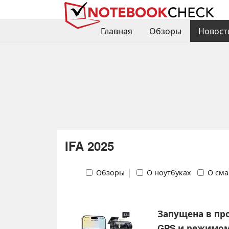
Главная
Обзоры
Новост
IFA 2025
Обзоры
О ноутбуках
О сма
Запущена в про
GPS и режимом