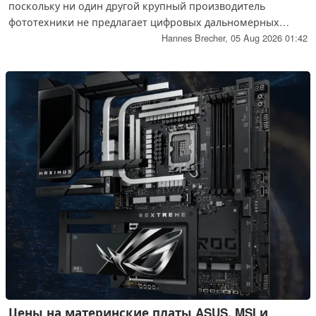
поскольку ни один другой крупный производитель
фототехники не предлагает цифровых дальномерных
камер. Эта дорогостоящая полнокадровая камера, не
Hannes Brecher,
05 Aug 2026 01:42
оснащённая автофокусом и системой стабилизации
изображения, по всей видимости, продаётся гораздо хуже,
чем самая дорогая компактная камера Leica.
Цены на материнские платы ASUS, MSI и