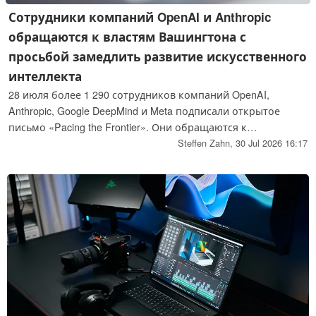
Сотрудники компаний OpenAI и Anthropic
обращаются к властям Вашингтона с
просьбой замедлить развитие искусственного
интеллекта
28 июля более 1 290 сотрудников компаний OpenAI,
Anthropic, Google DeepMind и Meta подписали открытое
письмо «Pacing the Frontier». Они обращаются к
правительству США с просьбой оказать содействие в
Steffen Zahn,
30 Jul 2026 16:17
создании инструментов, позволяющих ввести
поддающийся проверке механизм сдерживания развития
искусственного интеллекта. Среди подписавшихся —
генеральный директор Anthropic Дарио Амодей, главный
научный сотрудник OpenAI Якуб Пахоцки и Илья Суцкевер.