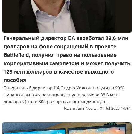
Генеральный директор EA заработал 38,6 млн
долларов на фоне сокращений в проекте
Battlefield, получил право на пользование
корпоративным самолетом и может получить
125 млн долларов в качестве выходного
пособия
Генеральный директор EA Эндрю Уилсон получил в 2026
финансовом году вознаграждение в размере 38,6 млн
долларов (что в 305 раз превышает медианную
заработную плату сотрудников) на фоне сокращения
Rahim Amir Noorali,
31 Jul 2026 14:34
персонала в нескольких студиях, занимающихся
разработкой серии Battlefield. В документах, поданных в
Комиссию по ценным бумагам и биржам (SEC), также