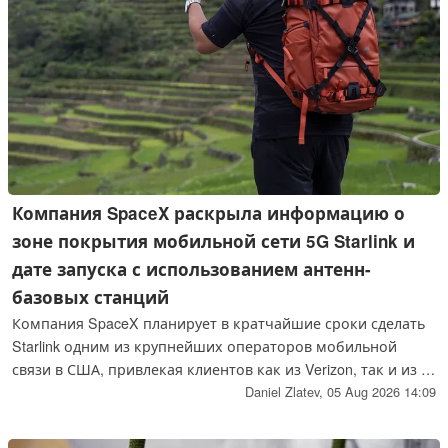
Компания SpaceX раскрыла информацию о
зоне покрытия мобильной сети 5G Starlink и
дате запуска с использованием антенн-
базовых станций
Компания SpaceX планирует в кратчайшие сроки сделать
Starlink одним из крупнейших операторов мобильной
связи в США, привлекая клиентов как из Verizon, так и из T-
Mobile и AT&T. Starlink Mobile обеспечит покрытие как в
Daniel Zlatev,
05 Aug 2026 14:09
городах, так и в зонах с плохим приемом сигнала за счет
использования существующих антенн.