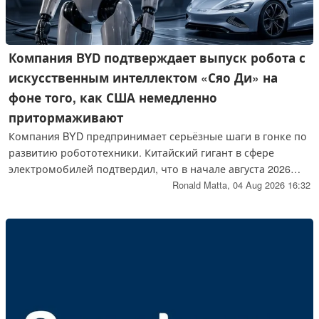
Компания BYD подтверждает выпуск робота с
искусственным интеллектом «Сяо Ди» на
фоне того, как США немедленно
притормаживают
Компания BYD предпринимает серьёзные шаги в гонке по
развитию робототехники. Китайский гигант в сфере
электромобилей подтвердил, что в начале августа 2026
года представит своего первого гуманоидного робота с
Ronald Matta,
04 Aug 2026 16:32
искусственным интеллектом — Сяо Ди. Этот андроид
предназначен для приветствия клиентов в автосалонах и
призван составить конкуренцию Tesla Optimus. Однако
США уже блокируют доступ к рынку ещё до официального
дебюта.