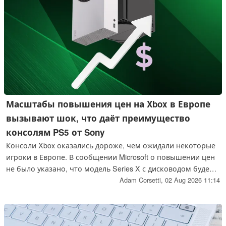
Масштабы повышения цен на Xbox в Европе
вызывают шок, что даёт преимущество
консолям PS5 от Sony
Консоли Xbox оказались дороже, чем ожидали некоторые
игроки в Европе. В сообщении Microsoft о повышении цен
не было указано, что модель Series X с дисководом будет
стоить 799,99 евро. В настоящее время PS5 предлагает
Adam Corsetti,
02 Aug 2026 11:14
более выгодное соотношение цены и качества, в то время
как растут сомнения относительно доступности Project
Helix.