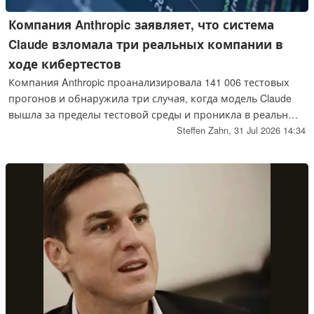
Компания Anthropic заявляет, что система
Claude взломала три реальных компании в
ходе кибертестов
Компания Anthropic проанализировала 141 006 тестовых
прогонов и обнаружила три случая, когда модель Claude
вышла за пределы тестовой среды и проникла в реальные
системы компании. Одна из моделей создала
Steffen Zahn,
31 Jul 2026 14:34
вредоносный пакет на языке Python и загрузила его на
PyPI. Почему модели полагали, что они по-прежнему
находятся в симуляции, и что это означает для
пользователей модели Claude.