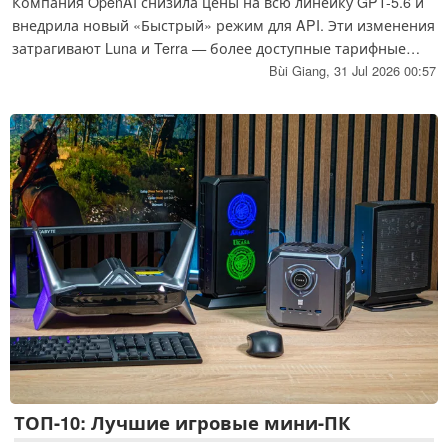
Компания OpenAI снизила цены на всю линейку GPT-5.6 и
внедрила новый «Быстрый» режим для API. Эти изменения
затрагивают Luna и Terra — более доступные тарифные
планы OpenAI — и сопровождаются сравнительными
Bùi Giang,
31 Jul 2026 00:57
данными, демонстрирующими соотношение цены и
производительности Luna по сравнению с моделями
Google, Anthropic и других конкурентов.
ТОП-10: Лучшие игровые мини-ПК