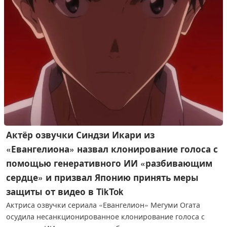
Актёр озвучки Синдзи Икари из
«Евангелиона» назвал клонирование голоса с
помощью генеративного ИИ «разбивающим
сердце» и призвал Японию принять меры
защиты от видео в TikTok
Актриса озвучки сериала «Евангелион» Мегуми Огата
осудила несанкционированное клонирование голоса с