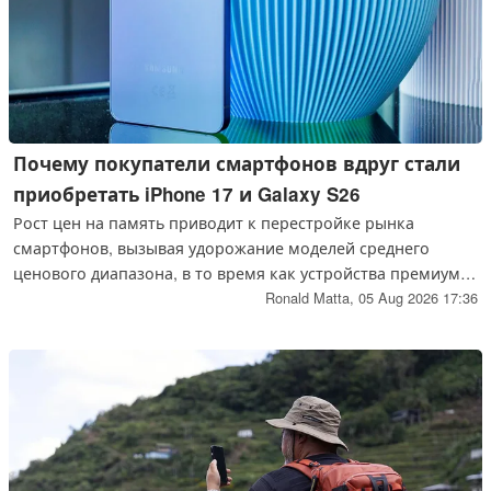
Почему покупатели смартфонов вдруг стали
приобретать iPhone 17 и Galaxy S26
Рост цен на память приводит к перестройке рынка
смартфонов, вызывая удорожание моделей среднего
ценового диапазона, в то время как устройства премиум-
класса, такие как Apple iPhone 17 и серия Samsung Galaxy
Ronald Matta,
05 Aug 2026 17:36
S26, завоевывают долю рынка. В первом полугодии 2026
года доля смартфонов стоимостью 600 долларов и выше
на рынке достигла рекордных 29 %. Компании Apple и
Samsung по-прежнему доминируют в этом сегменте.