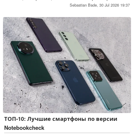
и, таким образом, позволяют пользователю сэкономить
Sebastian Bade,
30 Jul 2026 19:37
немало денег в долгосрочной перспективе. Благодаря
своим чрезвычайно компактным размерам, эти ПК при
желании можно разместить на задней панели монитора.
Некоторые мини-ПК очень тихие, в то время как другие
удивляют своей производительностью.
ТОП-10: Лучшие смартфоны по версии
Notebookcheck