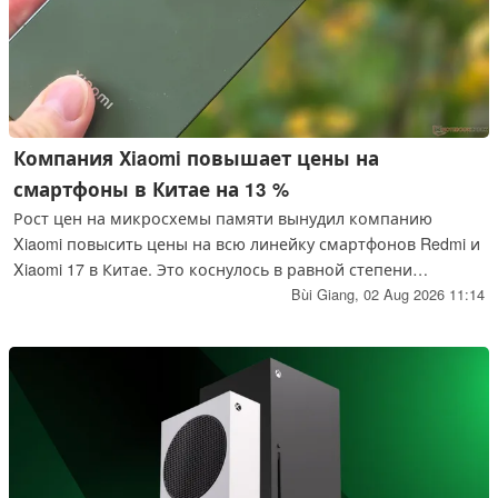
Компания Xiaomi повышает цены на
смартфоны в Китае на 13 %
Рост цен на микросхемы памяти вынудил компанию
Xiaomi повысить цены на всю линейку смартфонов Redmi и
Xiaomi 17 в Китае. Это коснулось в равной степени
моделей на базе Snapdragon и MediaTek, что
Bùi Giang,
02 Aug 2026 11:14
свидетельствует о дефиците компонентов в масштабах
всей отрасли, а не о проблемах, связанных с конкретной
платформой.