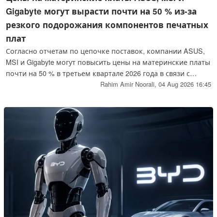
Gigabyte могут вырасти почти на 50 % из-за
резкого подорожания компонентов печатных
плат
Согласно отчетам по цепочке поставок, компании ASUS,
MSI и Gigabyte могут повысить цены на материнские платы
почти на 50 % в третьем квартале 2026 года в связи с
резким ростом стоимости печатных плат и компонентов.
Rahim Amir Noorali,
04 Aug 2026 16:45
Возможное повышение цен происходит на фоне
сокращения объемов поставок, слабого спроса на
самосборные ПК, высокой стоимости оперативной памяти
и ограниченных стимулов для потребителей к
обновлению оборудования, хотя ни один из
производителей пока не подтвердил эти планы.