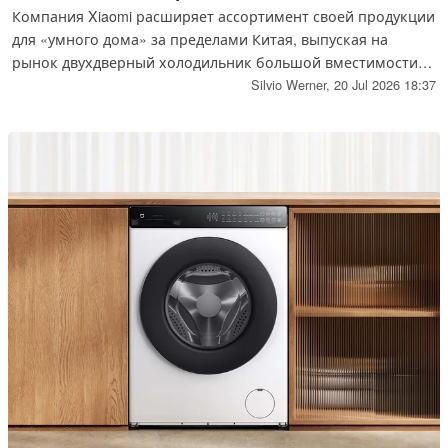
Компания Xiaomi расширяет ассортимент своей продукции
для «умного дома» за пределами Китая, выпуская на
рынок двухдверный холодильник большой вместимости с
поддержкой мобильного приложения и двойным
Silvio Werner,
20 Jul 2026 18:37
инвертором. Хотя данная модель оснащена встроенным
льдогенератором, в ней отсутствует внешний дозатор
льда. В настоящее время эта модель официально доступна
в Германии.