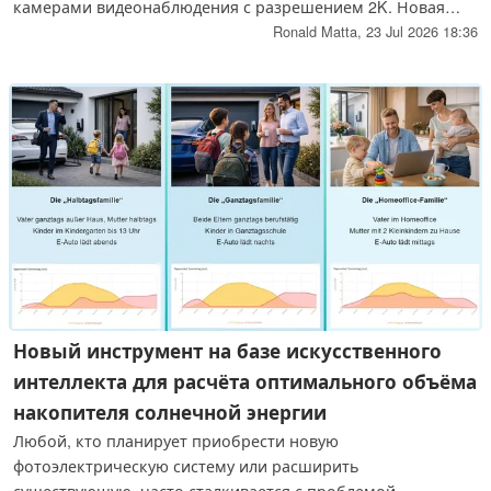
камерами видеонаблюдения с разрешением 2K. Новая
камера Ring Peephole Camera 2K превращает
Ronald Matta,
23 Jul 2026 18:36
существующий дверной глазок в интеллектуальную камеру
видеонаблюдения без необходимости сверления, а
камера Outdoor Cam второго поколения обеспечивает
мониторинг дворов, подъездных путей и балконов. Ниже
приведены подробные сведения о функциях, времени
автономной работы и ценах.
Новый инструмент на базе искусственного
интеллекта для расчёта оптимального объёма
накопителя солнечной энергии
Любой, кто планирует приобрести новую
фотоэлектрическую систему или расширить
существующую, часто сталкивается с проблемой