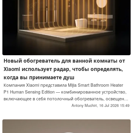
Новый обогреватель для ванной комнаты от
Xiaomi использует радар, чтобы определять,
когда вы принимаете душ
Компания Xiaomi представила Mijia Smart Bathroom Heater
P1 Human Sensing Edition — комбинированное устройство,
включающее в себя потолочный обогреватель, освещение
и вытяжной вентилятор, разработанное специально для
Antony Muchiri,
16 Jul 2026 15:49
китайского рынка «умного дома». В отличие от базовых
датчиков движения, установленных на большинстве
обогревателей для ванных комнат, данная модель
оснащена 24-гигагерцовым радаром, что позволяет ей