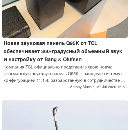
Новая звуковая панель Q95K от TCL
обеспечивает 360-градусный объемный звук
и настройку от Bang & Olufsen
Компания TCL официально представила свою новую
флагманскую звуковую панель Q95K — мощную систему с
конфигурацией 11.1.4, разработанную в сотрудничестве с
Bang & Olufsen. Система, обеспечивающая пиковую
Antony Muchiri,
27 Jul 2026 15:53
мощность 1420 Вт за счёт 22 независимых динамиков,
оснащена сабвуфером с двумя двигателями и технологией
360-градусного всенаправленного звукового поля.