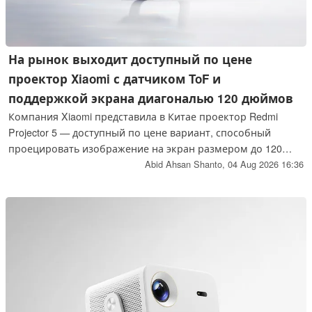
На рынок выходит доступный по цене
проектор Xiaomi с датчиком ToF и
поддержкой экрана диагональю 120 дюймов
Компания Xiaomi представила в Китае проектор Redmi
Projector 5 — доступный по цене вариант, способный
проецировать изображение на экран размером до 120
дюймов. Нативное разрешение устройства составляет
Abid Ahsan Shanto,
04 Aug 2026 16:36
1080p, а его яркость по стандарту CVIA — 400 люмен.
Стоимость устройства составляет около 999 юаней, что
соответствует примерно 148 долларам США.