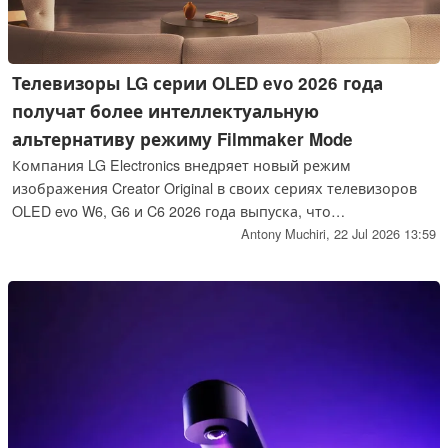
Телевизоры LG серии OLED evo 2026 года
получат более интеллектуальную
альтернативу режиму Filmmaker Mode
Компания LG Electronics внедряет новый режим
изображения Creator Original в своих сериях телевизоров
OLED evo W6, G6 и C6 2026 года выпуска, что
предоставляет студиям более точный контроль над
Antony Muchiri,
22 Jul 2026 13:59
детализацией теней, цветовым балансом и обработкой
движения по сравнению с режимом Filmmaker Mode.
Запуск осуществляется в партнерстве с Prime Video в
рамках подготовки к выходу предстоящего фильма
«Мастера вселенной».