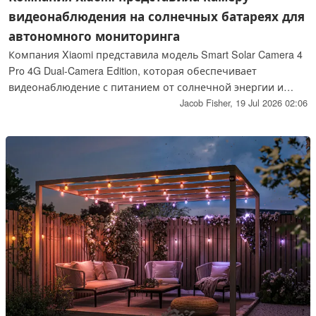
видеонаблюдения на солнечных батареях для
автономного мониторинга
Компания Xiaomi представила модель Smart Solar Camera 4
Pro 4G Dual-Camera Edition, которая обеспечивает
видеонаблюдение с питанием от солнечной энергии и
поддержку двух SIM-карт с подключением к сети 4G для
Jacob Fisher,
19 Jul 2026 02:06
удаленных местностей, где отсутствует электричество или
доступ к Интернету. Среди прочих характеристик
устройства — две камеры разрешением 5 Мп с
возможностью записи в формате 3K, цветное ночное
видение и степень защиты IP66.