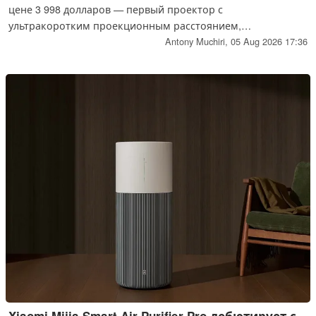
цене 3 998 долларов — первый проектор с
ультракоротким проекционным расстоянием,
сертифицированный по стандарту AMD FreeSync Premium,
Antony Muchiri,
05 Aug 2026 17:36
обеспечивающий задержку ввода 1 мс и частоту
обновления 240 Гц при размере изображения до 200
дюймов, а также яркость 3 500 ANSI-люмен и поддержку
Dolby Vision Gaming.
Xiaomi Mijia Smart Air Purifier Pro дебютирует с