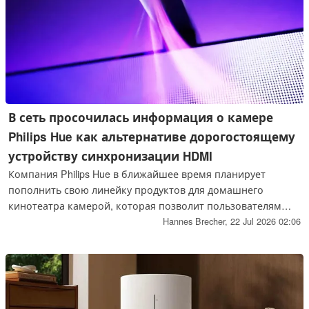
В сеть просочилась информация о камере
Philips Hue как альтернативе дорогостоящему
устройству синхронизации HDMI
Компания Philips Hue в ближайшее время планирует
пополнить свою линейку продуктов для домашнего
кинотеатра камерой, которая позволит пользователям
синхронизировать светильники и световые ленты Philips
Hannes Brecher,
22 Jul 2026 02:06
Hue с играми, фильмами и телепередачами. Это даст
возможность регулировать как цвет, так и яркость
освещения в соответствии с контентом, отображаемым на
экране.