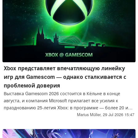
Xbox представляет впечатляющую линейку
игр для Gamescom — однако сталкивается с
проблемой доверия
Выставка Gamescom 2026 состоится в Кёльне в конце
августа, и компания Microsoft прилагает все усилия к
празднованию 25-летия Xbox: в программе — более 20 игр,
140 игровых станций и несколько игровых демоверсий
Marius Müller,
29 Jul 2026 15:47
таких громких проектов, как «Metro 2039» и «Call of Duty:
Modern Warfare 4». Однако на Reddit настроение по-
прежнему остается на удивление сдержанным.