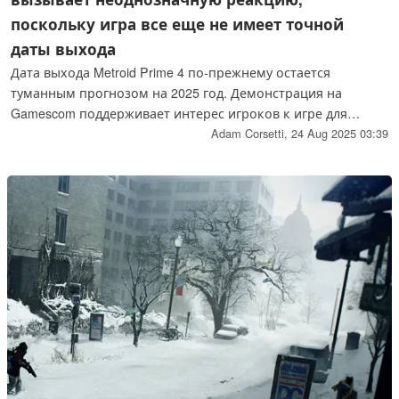
поскольку игра все еще не имеет точной
даты выхода
Дата выхода Metroid Prime 4 по-прежнему остается
туманным прогнозом на 2025 год. Демонстрация на
Gamescom поддерживает интерес игроков к игре для
Switch 2, но она не развеяла все опасения по поводу
Adam Corsetti,
24 Aug 2025 03:39
задержки. Один из подкастеров YouTube был "невероятно
разочарован" громоздким режимом мыши и отсутствием
нового показанного геймплея.