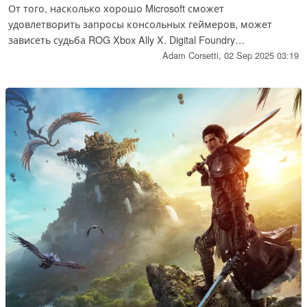
От того, насколько хорошо Microsoft сможет
удовлетворить запросы консольных геймеров, может
зависеть судьба ROG Xbox Ally X. Digital Foundry
обнаружила, что его интерфейс находится в запущенном
Adam Corsetti,
02 Sep 2025 03:19
состоянии. Поскольку дата выхода ROG Xbox Ally X
приближается, многие аспекты пользовательского
интерфейса находятся в стадии разработки.