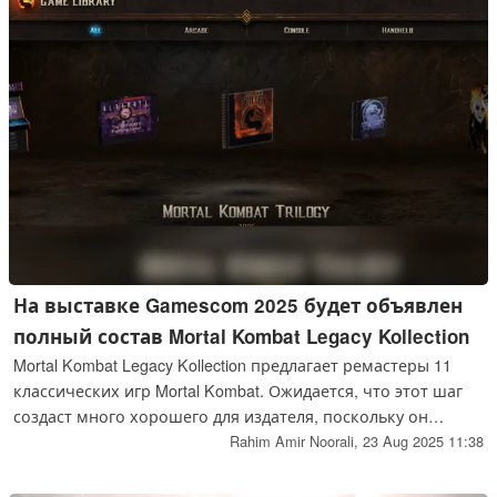
На выставке Gamescom 2025 будет объявлен
полный состав Mortal Kombat Legacy Kollection
Mortal Kombat Legacy Kollection предлагает ремастеры 11
классических игр Mortal Kombat. Ожидается, что этот шаг
создаст много хорошего для издателя, поскольку он
направлен на удовлетворение ностальгирующих игроков
Rahim Amir Noorali,
23 Aug 2025 11:38
франшизы.