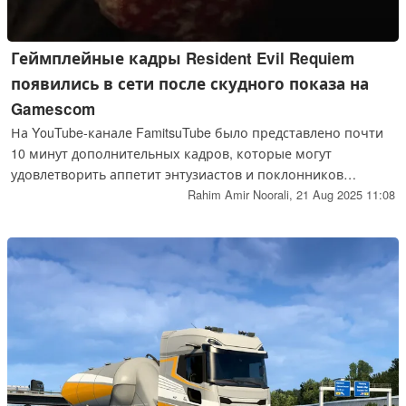
Геймплейные кадры Resident Evil Requiem
появились в сети после скудного показа на
Gamescom
На YouTube-канале FamitsuTube было представлено почти
10 минут дополнительных кадров, которые могут
удовлетворить аппетит энтузиастов и поклонников
франшизы, а также показать, чего можно ожидать от
Rahim Amir Noorali,
21 Aug 2025 11:08
Resident Evil Requiem в начале следующего года.