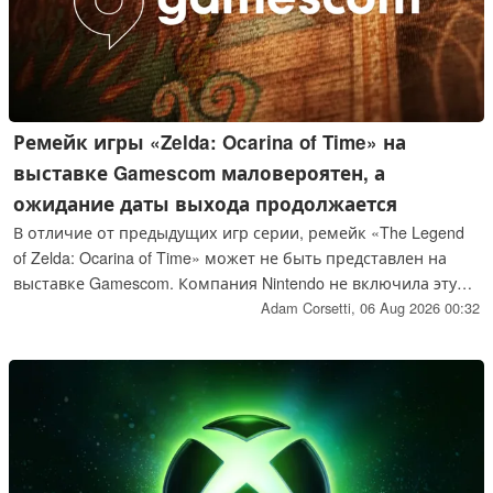
Ремейк игры «Zelda: Ocarina of Time» на
выставке Gamescom маловероятен, а
ожидание даты выхода продолжается
В отличие от предыдущих игр серии, ремейк «The Legend
of Zelda: Ocarina of Time» может не быть представлен на
выставке Gamescom. Компания Nintendo не включила эту
игру для Switch 2 в список демо-версий, доступных на
Adam Corsetti,
06 Aug 2026 00:32
мероприятии. Учитывая лишь приблизительную дату
выпуска — 2026 год — поклонники с нетерпением ждут
появления видеороликов с игровым процессом и начала
приема предзаказов.