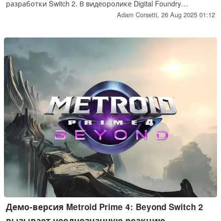
разработки Switch 2. В видеоролике Digital Foundry
рассказывается о том, как компания поощряет
Adam Corsetti,
26 Aug 2025 01:12
разработчиков выпускать игры на Switch вместо этого.
Геймеры не могут понять, почему Nintendo не хочет
выпускать больше игр для Switch 2 от сторонних
разработчиков.
Демо-версия Metroid Prime 4: Beyond Switch 2
вызывает неоднозначную реакцию,