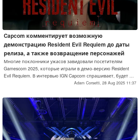
Capcom комментирует возможную
демонстрацию Resident Evil Requiem до даты
релиза, а также возвращение персонажей
Многие поклонники ужасов завидовали посетителям
Gamescom 2025, которые играли в демо-версию Resident
Evil Requiem. В интервью IGN Capcom спрашивает, будет ли
в будущем загружаемое превью. Режиссер и продюсер
Adam Corsetti,
28 Aug 2025 11:37
игры также обсуждают, могут ли новые вернувшиеся
персонажи сыграть какую-то роль в ее повествовании.