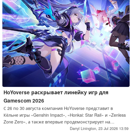
HoYoverse раскрывает линейку игр для
Gamescom 2026
С 26 по 30 августа компания HoYoverse представит в
Кёльне игры «Genshin Impact», «Honkai: Star Rail» и «Zenless
Zone Zero», а также впервые продемонстрирует на
выставке Gamescom игры «Honkai: Nexus Anima» и «Petit
Darryl Linington,
23 Jul 2026 13:59