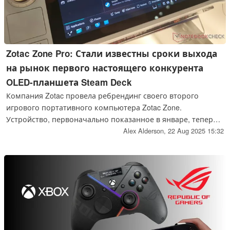
Zotac Zone Pro: Стали известны сроки выхода
на рынок первого настоящего конкурента
OLED-планшета Steam Deck
Компания Zotac провела ребрендинг своего второго
игрового портативного компьютера Zotac Zone.
Устройство, первоначально показанное в январе, теперь
известно как Zotac Zone Pro и должно появиться в октябре
Alex Alderson,
22 Aug 2025 15:32
этого года под управлением Linux с OLED-дисплеем и
двумя трекпадами, но со сравнительно небольшой
батареей.