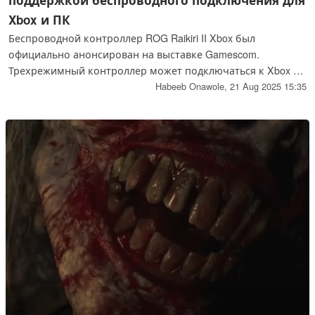
поддержкой беспроводного подключения для
Xbox и ПК
Беспроводной контроллер ROG Raikiri II Xbox был
официально анонсирован на выставке Gamescom.
Трехрежимный контроллер может подключаться к Xbox и
ПК без проводов через приемник 2,4 ГГц или кабель USB-
Habeeb Onawole,
21 Aug 2025 15:35
C. Он также оснащен джойстиками и триггерами TMR,
четырьмя кнопками "назад" и работает от аккумулятора
до 30 часов.