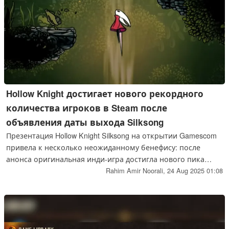
Hollow Knight достигает нового рекордного
количества игроков в Steam после
объявления даты выхода Silksong
Презентация Hollow Knight Silksong на открытии Gamescom
привела к несколько неожиданному бенефису: после
анонса оригинальная инди-игра достигла нового пика
количества игроков в Steam.
Rahim Amir Noorali,
24 Aug 2025 01:08