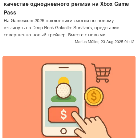
качестве однодневного релиза на Xbox Game
Pass
На Gamescom 2025 поклонники смогли по-новому
взглянуть на Deep Rock Galactic: Survivors, представив
совершенно новый трейлер. Вместе с новыми
геймплейными кадрами появилась захватывающая
Marius Müller,
23 Aug 2025 01:12
новость: игра будет доступна на Xbox Game Pass с первого
дня в сентябре этого года.