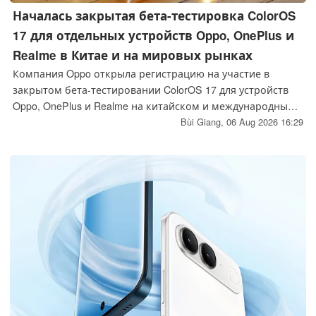
Началась закрытая бета-тестировка ColorOS
17 для отдельных устройств Oppo, OnePlus и
Realme в Китае и на мировых рынках
Компания Oppo открыла регистрацию на участие в
закрытом бета-тестировании ColorOS 17 для устройств
Oppo, OnePlus и Realme на китайском и международных
рынках, что стало первым ощутимым шагом в
Bùi Giang,
06 Aug 2026 16:29
консолидации платформы после подтверждённого ухода
OnePlus с рынков Европы и США, а также прекращения
поддержки OxygenOS и Realme UI.