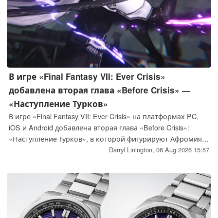
В игре «Final Fantasy VII: Ever Crisis»
добавлена вторая глава «Before Crisis» —
«Наступление Турков»
В игре «Final Fantasy VII: Ever Crisis» на платформах PC,
iOS и Android добавлена вторая глава «Before Crisis»:
«Наступление Турков», в которой фигурируют Афромия и
Родд, а также представлены кроссоверы с Аэрит, Тифой и
Darryl Linington,
06 Aug 2026 15:57
Юффи.