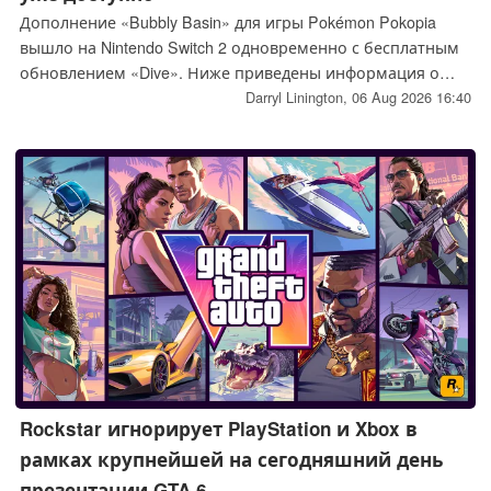
Дополнение «Bubbly Basin» для игры Pokémon Pokopia
вышло на Nintendo Switch 2 одновременно с бесплатным
обновлением «Dive». Ниже приведены информация о
цене, составе набора, способе разблокировки «Dive» с
Darryl Linington,
06 Aug 2026 16:40
помощью Манафи, а также о том, что вас ждёт в
будущих обновлениях.
Rockstar игнорирует PlayStation и Xbox в
рамках крупнейшей на сегодняшний день
презентации GTA 6