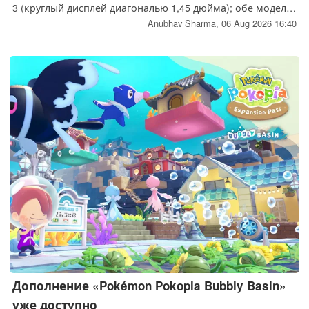
3 (круглый дисплей диагональю 1,45 дюйма); обе модели
стоят 39,99 долларов и оснащены функцией быстрых
Anubhav Sharma,
06 Aug 2026 16:40
ответов в WhatsApp и Telegram, а также доступом к чату с
искусственным интеллектом. Как ни странно, в линейке
Rollme отсутствует модель AI Watch 1.
Дополнение «Pokémon Pokopia Bubbly Basin»
уже доступно