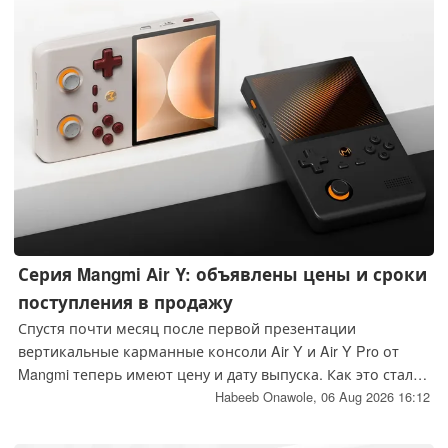
раза быстрее PS5.
Серия Mangmi Air Y: объявлены цены и сроки
поступления в продажу
Спустя почти месяц после первой презентации
вертикальные карманные консоли Air Y и Air Y Pro от
Mangmi теперь имеют цену и дату выпуска. Как это стало
традицией в индустрии ретро-карманных консолей, для
Habeeb Onawole,
06 Aug 2026 16:12
первых покупателей предусмотрена вводная цена, хотя
и на ограниченный срок.