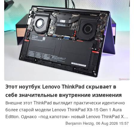
Модели доступны исключительно на японском рынке,
оснащены системой радиоуправления и поступят в
продажу 9 октября.
Этот ноутбук Lenovo ThinkPad скрывает в
себе значительные внутренние изменения
Внешне этот ThinkPad выглядит практически идентично
более старой модели Lenovo ThinkPad X9-15 Gen 1 Aura
Edition. Однако «под капотом» новый Lenovo ThinkPad X9-
15p Gen 1 Aura Edition претерпел радикальные
Benjamin Herzig,
06 Aug 2026 15:57
изменения.