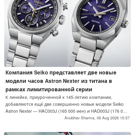
Компания Seiko представляет две новые
модели часов Astron Nexter из титана в
рамках лимитированной серии
К линейке, приуроченной к 145-летию компании,
добавляются ещё две совершенно новые модели Seiko
Astron Nexter — HAC003J (165 000 иен) и HAD003J (176 000
иен), каждая из которых выпущена ограниченным
Anubhav Sharma,
06 Aug 2026 15:57
тиражом в 500 экземпляров — что составляет четверть
тиража и без того ограниченной модели HAB011J.