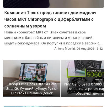
Компания Timex представляет две модели
часов MK1 Chronograph с циферблатами с
солнечным узором
Новый хронограф MK1 от Timex сочетает в себе
механизм с батарейным питанием и механический
модуль секундомера. Он поступит в продажу в версии с
зелёным циферблатом по цене 239 долларов и в версии
Antony Muchiri,
06 Aug 2026 16:42
с синим циферблатом по цене 249 долларов; обе модели
выполнены в стальных корпусах диаметром 40 мм.
Обзор OmniBook Ultra 14 Core
PNY GeForce RTX 5060 Ti
Ultra X9: Лучший субноутбук от
Хорошая игровая карт
HP стоит немалых денег
обилием памяти