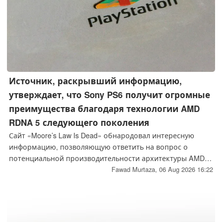
Источник, раскрывший информацию,
утверждает, что Sony PS6 получит огромные
преимущества благодаря технологии AMD
RDNA 5 следующего поколения
Сайт «Moore’s Law Is Dead» обнародовал интересную
информацию, позволяющую ответить на вопрос о
потенциальной производительности архитектуры AMD
RDNA 5 следующего поколения, которая, как
Fawad Murtaza,
06 Aug 2026 16:22
утверждается, будет лежать в основе графического
процессора консоли Sony PlayStation 6. Согласно утечке
данных о производительности RDNA 5, опубликованной
на сайте MLID, PS6 может оказаться более чем в два