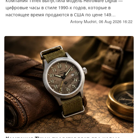
Компания Timex выпустила модель Retroware Digital —
цифровые часы в стиле 1990-х годов, которые в
настоящее время продаются в США по цене 149
долларов. Часы поставляются в синем и серо-зелёном
Antony Muchiri,
06 Aug 2026 16:22
цветовых вариантах с корпусом диаметром 46 мм,
подсветкой Indiglo и водонепроницаемостью до 50
метров. Часы оснащены стандартным кварцевым
механизмом без каких-либо «умных» функций — только
будильник, таймер и хронограф.