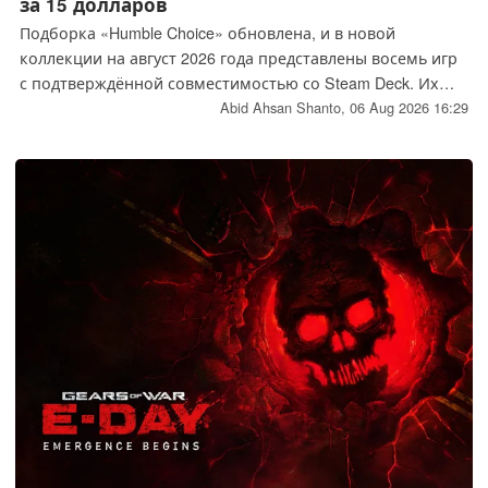
за 15 долларов
Подборка «Humble Choice» обновлена, и в новой
коллекции на август 2026 года представлены восемь игр
с подтверждённой совместимостью со Steam Deck. Их
совокупная стоимость достигла рекордно низкого
Abid Ahsan Shanto,
06 Aug 2026 16:29
уровня — 60,89 доллара, однако все игры можно
приобрести всего за 14,99 доллара.