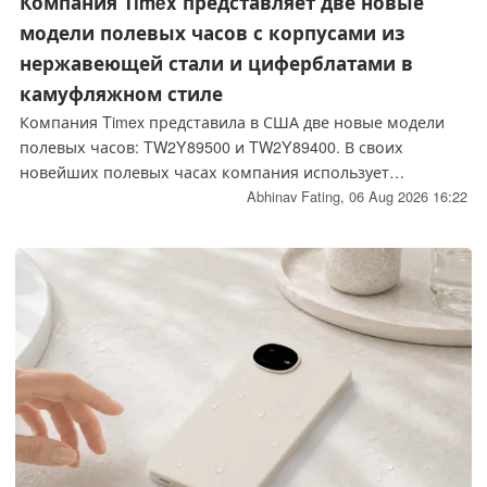
Компания Timex представляет две новые
модели полевых часов с корпусами из
нержавеющей стали и циферблатами в
камуфляжном стиле
Компания Timex представила в США две новые модели
полевых часов: TW2Y89500 и TW2Y89400. В своих
новейших полевых часах компания использует
циферблаты с камуфляжным рисунком. Если говорить
Abhinav Fating,
06 Aug 2026 16:22
более точно, первая модель оснащена зелёным
циферблатом с камуфляжным рисунком, а вторая —
циферблатом с камуфляжным рисунком цвета «тан».