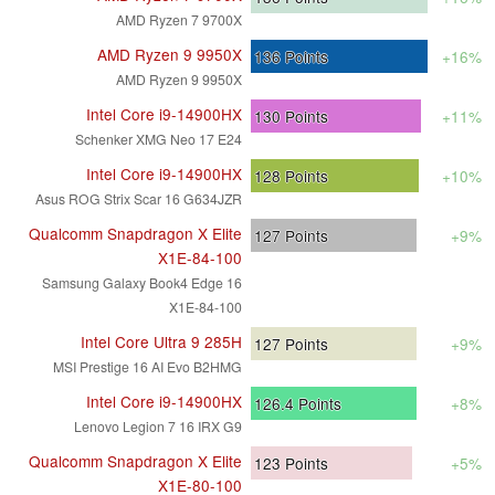
AMD Ryzen 7 9700X
AMD Ryzen 9 9950X
136
Points
+16%
AMD Ryzen 9 9950X
Intel Core i9-14900HX
130
Points
+11%
Schenker XMG Neo 17 E24
Intel Core i9-14900HX
128
Points
+10%
Asus ROG Strix Scar 16 G634JZR
Qualcomm Snapdragon X Elite
127
Points
+9%
X1E-84-100
Samsung Galaxy Book4 Edge 16
X1E-84-100
Intel Core Ultra 9 285H
127
Points
+9%
MSI Prestige 16 AI Evo B2HMG
Intel Core i9-14900HX
126.4
Points
+8%
Lenovo Legion 7 16 IRX G9
Qualcomm Snapdragon X Elite
123
Points
+5%
X1E-80-100