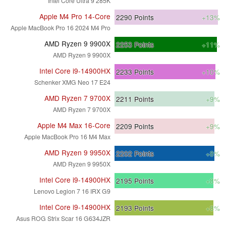
Intel Core Ultra 9 285K
Apple M4 Pro 14-Core
2290
Points
+13%
Apple MacBook Pro 16 2024 M4 Pro
AMD Ryzen 9 9900X
2253
Points
+11%
AMD Ryzen 9 9900X
Intel Core i9-14900HX
2233
Points
+10%
Schenker XMG Neo 17 E24
AMD Ryzen 7 9700X
2211
Points
+9%
AMD Ryzen 7 9700X
Apple M4 Max 16-Core
2209
Points
+9%
Apple MacBook Pro 16 M4 Max
AMD Ryzen 9 9950X
2202
Points
+8%
AMD Ryzen 9 9950X
Intel Core i9-14900HX
2195
Points
+8%
Lenovo Legion 7 16 IRX G9
Intel Core i9-14900HX
2193
Points
+8%
Asus ROG Strix Scar 16 G634JZR