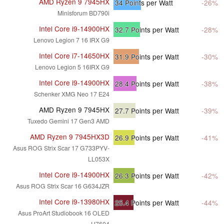
AMD Ryzen 9 7945HX
34
Points per Watt
-26%
Minisforum BD790i
Intel Core i9-14900HX
32.7
Points per Watt
-28%
Lenovo Legion 7 16 IRX G9
Intel Core i7-14650HX
31.9
Points per Watt
-30%
Lenovo Legion 5 16IRX G9
Intel Core i9-14900HX
28.4
Points per Watt
-38%
Schenker XMG Neo 17 E24
AMD Ryzen 9 7945HX
27.7
Points per Watt
-39%
Tuxedo Gemini 17 Gen3 AMD
AMD Ryzen 9 7945HX3D
26.9
Points per Watt
-41%
Asus ROG Strix Scar 17 G733PYV-
LL053X
Intel Core i9-14900HX
26.3
Points per Watt
-42%
Asus ROG Strix Scar 16 G634JZR
Intel Core i9-13980HX
25.4
Points per Watt
-44%
Asus ProArt Studiobook 16 OLED
H7604