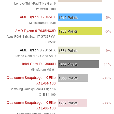
Lenovo ThinkPad T14s Gen 6
21M2S00G00
AMD Ryzen 9 7945HX
1942
Points
-5%
Minisforum BD790i
AMD Ryzen 9 7945HX3D
1935
Points
-5%
Asus ROG Strix Scar 17 G733PYV-
LL053X
AMD Ryzen 9 7945HX
1861
Points
-9%
Tuxedo Gemini 17 Gen3 AMD
Intel Core i9-13900H
1806
Points
-11%
Minisforum MS-01
Qualcomm Snapdragon X Elite
1350
Points
-34%
X1E-84-100
Samsung Galaxy Book4 Edge 16
X1E-84-100
Qualcomm Snapdragon X Elite
1297
Points
-36%
X1E-80-100
Microsoft Surface Laptop 15