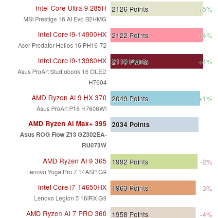
Intel Core Ultra 9 285H
2126
Points
+5%
MSI Prestige 16 AI Evo B2HMG
Intel Core i9-14900HX
2122
Points
+4%
Acer Predator Helios 16 PH16-72
Intel Core i9-13980HX
2110
Points
+4%
Asus ProArt Studiobook 16 OLED
H7604
AMD Ryzen AI 9 HX 370
2049
Points
+1%
Asus ProArt P16 H7606WI
AMD Ryzen AI Max+ 395
2034
Points
Asus ROG Flow Z13 GZ302EA-
RU073W
AMD Ryzen AI 9 365
1992
Points
-2%
Lenovo Yoga Pro 7 14ASP G9
Intel Core i7-14650HX
1963
Points
-3%
Lenovo Legion 5 16IRX G9
AMD Ryzen AI 7 PRO 360
1958
Points
-4%