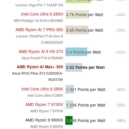
Lenovo Yoga Pro 7 14ASP G9
Intel Core Ultra 9 285H
3.76
Points per Watt
+44%
MSI Prestige 16 AI Evo B2HMG
AMD Ryzen AI 7 PRO 360
3.65
Points per Watt
+39%
Lenovo ThinkPad T14s Gen 6
21M2S00G00
AMD Ryzen AI 9 HX 370
3.4
Points per Watt
+30%
Asus ProArt P16 H7606WI
AMD Ryzen AI Max+ 395
2.62
Points per Watt
Asus ROG Flow Z13 GZ302EA-
RU073W
Intel Core Ultra 9 285K
1.321
Points per Watt
-50%
Intel Core Ultra 9 285K
AMD Ryzen 7 9700X
1.236
Points per Watt
-53%
AMD Ryzen 7 9700X
AMD Ryzen 9 9900X
1.095
Points per Watt
-58%
AMD Ryzen 9 9900X