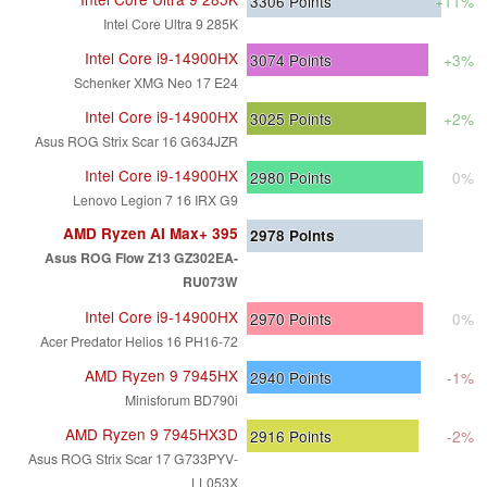
3306
Points
+11%
Intel Core Ultra 9 285K
Intel Core i9-14900HX
3074
Points
+3%
Schenker XMG Neo 17 E24
Intel Core i9-14900HX
3025
Points
+2%
Asus ROG Strix Scar 16 G634JZR
Intel Core i9-14900HX
2980
Points
0%
Lenovo Legion 7 16 IRX G9
AMD Ryzen AI Max+ 395
2978
Points
Asus ROG Flow Z13 GZ302EA-
RU073W
Intel Core i9-14900HX
2970
Points
0%
Acer Predator Helios 16 PH16-72
AMD Ryzen 9 7945HX
2940
Points
-1%
Minisforum BD790i
AMD Ryzen 9 7945HX3D
2916
Points
-2%
Asus ROG Strix Scar 17 G733PYV-
LL053X