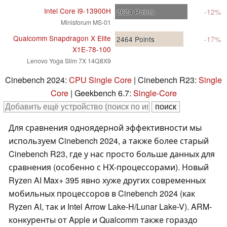
Intel Core i9-13900H
2624
Points
-12%
Minisforum MS-01
Qualcomm Snapdragon X Elite
2464
Points
-17%
X1E-78-100
Lenovo Yoga Slim 7X 14Q8X9
Cinebench 2024:
CPU Single Core
| Cinebench R23:
Single
Core
| Geekbench 6.7:
Single-Core
Для сравнения одноядерной эффективности мы
используем Cinebench 2024, а также более старый
Cinebench R23, где у нас просто больше данных для
сравнения (особенно с HX-процессорами). Новый
Ryzen AI Max+ 395 явно хуже других современных
мобильных процессоров в Cinebench 2024 (как
Ryzen AI, так и Intel Arrow Lake-H/Lunar Lake-V). ARM-
конкуренты от Apple и Qualcomm также гораздо