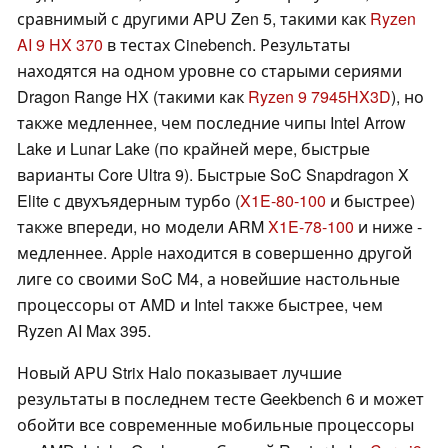
сравнимый с другими APU Zen 5, такими как
Ryzen
AI 9 HX 370
в тестах Cinebench. Результаты
находятся на одном уровне со старыми сериями
Dragon Range HX (такими как
Ryzen 9 7945HX3D
), но
также медленнее, чем последние чипы Intel Arrow
Lake и Lunar Lake (по крайней мере, быстрые
варианты Core Ultra 9). Быстрые SoC Snapdragon X
Elite с двухъядерным турбо (
X1E-80-100
и быстрее)
также впереди, но модели ARM
X1E-78-100
и ниже -
медленнее. Apple находится в совершенно другой
лиге со своими SoC M4, а новейшие настольные
процессоры от AMD и Intel также быстрее, чем
Ryzen AI Max 395.
Новый APU Strix Halo показывает лучшие
результаты в последнем тесте Geekbench 6 и может
обойти все современные мобильные процессоры