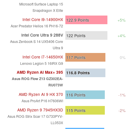
Microsoft Surface Laptop 15
Snapdragon X Elite
Intel Core i9-14900HX
122.9
Points
+5%
Acer Predator Helios 16 PH16-72
Intel Core Ultra 9 288V
122
Points
+4%
Asus Zenbook S 14 UX5406 Core
Ultra 9
Intel Core i7-14650HX
117
Points
0%
Lenovo Legion 5 16IRX G9
AMD Ryzen AI Max+ 395
116.8
Points
Asus ROG Flow Z13 GZ302EA-
RU073W
AMD Ryzen AI 9 HX 370
116
Points
-1%
Asus ProArt P16 H7606WI
AMD Ryzen 9 7945HX3D
115
Points
-2%
Asus ROG Strix Scar 17 G733PYV-
LL053X