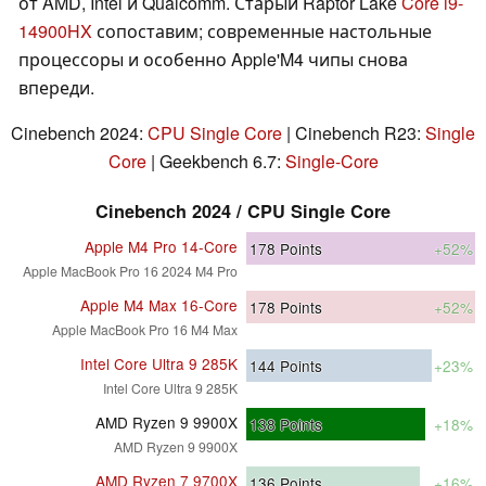
от AMD, Intel и Qualcomm. Старый Raptor Lake
Core i9-
14900HX
сопоставим; современные настольные
процессоры и особенно Apple'M4 чипы снова
впереди.
Cinebench 2024:
CPU Single Core
| Cinebench R23:
Single
Core
| Geekbench 6.7:
Single-Core
Cinebench 2024 / CPU Single Core
Apple M4 Pro 14-Core
178
Points
+52%
Apple MacBook Pro 16 2024 M4 Pro
Apple M4 Max 16-Core
178
Points
+52%
Apple MacBook Pro 16 M4 Max
Intel Core Ultra 9 285K
144
Points
+23%
Intel Core Ultra 9 285K
AMD Ryzen 9 9900X
138
Points
+18%
AMD Ryzen 9 9900X
AMD Ryzen 7 9700X
136
Points
+16%