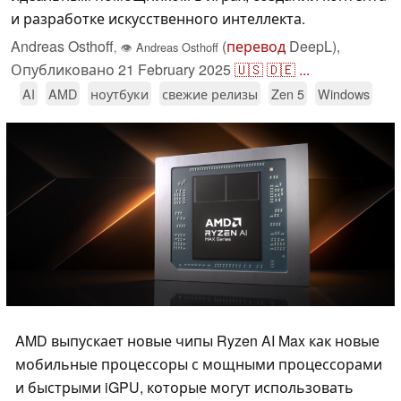
и разработке искусственного интеллекта.
Andreas Osthoff
(
перевод
DeepL),
,
👁
Andreas Osthoff
Опубликовано
21 February 2025
🇺🇸
🇩🇪
...
AI
AMD
ноутбуки
свежие релизы
Zen 5
Windows
AMD выпускает новые чипы Ryzen AI Max как новые
мобильные процессоры с мощными процессорами
и быстрыми iGPU, которые могут использовать