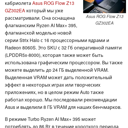
кабриолета
Asus ROG Flow Z13
GZ302EA
который мы уже
Asus ROG Flow Z13
рассматривали. Она оснащена
GZ302EA
флагманским Ryzen AI Max+ 395,
флагманской моделью новой
серии Strix Halo с 16 процессорными ядрами и
Radeon 8060S. Это SKU с 32 Гб оперативной памяти
(LPDDR5x-8000), которая также может быть
использована графическим процессором. Вы также
можете выделить до 24 ГБ выделенной VRAM.
Выделенная VRAM может дать положительный
эффект в некоторых играх или творческих
приложениях, но в целом режим Auto также
работал хорошо. Мы последовали рекомендации
Asus и выделили 8 ГБ VRAM для наших бенчмарков.
В режиме Turbo Ryzen AI Max+ 395 может
потреблять до 86 Вт в течение короткого периода