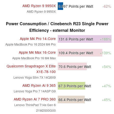
AMD Ryzen 9 9950X
0.997
Points per Watt
-62%
AMD Ryzen 9 9950X
Power Consumption / Cinebench R23 Single Power
Efficiency - external Monitor
Apple M4 Pro 14-Core
131.6
Points per Watt
+188%
Apple MacBook Pro 16 2024 M4 Pro
Apple M4 Max 16-Core
109.4
Points per Watt
+139%
Apple MacBook Pro 16 M4 Max
Qualcomm Snapdragon X Elite
70.6
Points per Watt
+54%
X1E-78-100
Lenovo Yoga Slim 7X 14Q8X9
AMD Ryzen AI 9 365
67.3
Points per Watt
+47%
Lenovo Yoga Pro 7 14ASP G9
AMD Ryzen AI 7 PRO 360
66.4
Points per Watt
+45%
Lenovo ThinkPad T14s Gen 6
21M2S00G00