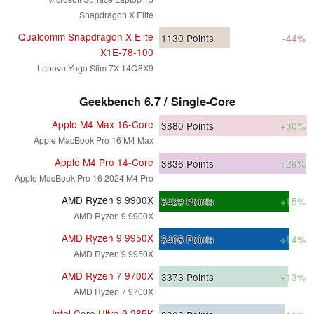
Snapdragon X Elite
Qualcomm Snapdragon X Elite
1130
Points
-44%
X1E-78-100
Lenovo Yoga Slim 7X 14Q8X9
Geekbench 6.7 / Single-Core
Apple M4 Max 16-Core
3880
Points
+30%
Apple MacBook Pro 16 M4 Max
Apple M4 Pro 14-Core
3836
Points
+29%
Apple MacBook Pro 16 2024 M4 Pro
AMD Ryzen 9 9900X
3429
Points
+15%
AMD Ryzen 9 9900X
AMD Ryzen 9 9950X
3408
Points
+14%
AMD Ryzen 9 9950X
AMD Ryzen 7 9700X
3373
Points
+13%
AMD Ryzen 7 9700X
Intel Core Ultra 9 285K