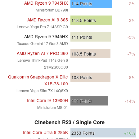
AMD Ryzen 9 7945HX
114
Points
-2%
Minisforum BD790i
AMD Ryzen AI 9 365
113.5
Points
-3%
Lenovo Yoga Pro 7 14ASP G9
AMD Ryzen 9 7945HX
111
Points
-5%
Tuxedo Gemini 17 Gen3 AMD
AMD Ryzen AI 7 PRO 360
108.5
Points
-7%
Lenovo ThinkPad T14s Gen 6
21M2S00G00
Qualcomm Snapdragon X Elite
108
Points
-8%
X1E-78-100
Lenovo Yoga Slim 7X 14Q8X9
Intel Core i9-13900H
101
Points
-14%
Minisforum MS-01
Cinebench R23 / Single Core
Intel Core Ultra 9 285K
2353
Points
+16%