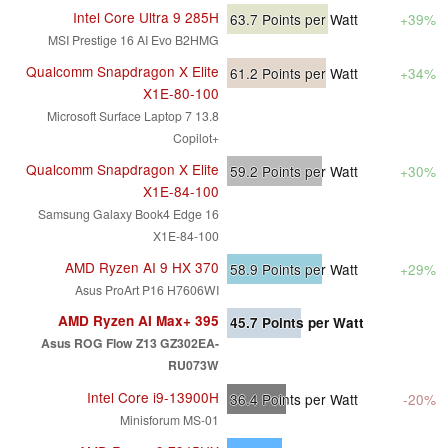
Intel Core Ultra 9 285H
63.7
Points per Watt
+39%
MSI Prestige 16 AI Evo B2HMG
Qualcomm Snapdragon X Elite
61.2
Points per Watt
+34%
X1E-80-100
Microsoft Surface Laptop 7 13.8
Copilot+
Qualcomm Snapdragon X Elite
59.2
Points per Watt
+30%
X1E-84-100
Samsung Galaxy Book4 Edge 16
X1E-84-100
AMD Ryzen AI 9 HX 370
58.9
Points per Watt
+29%
Asus ProArt P16 H7606WI
AMD Ryzen AI Max+ 395
45.7
Points per Watt
Asus ROG Flow Z13 GZ302EA-
RU073W
Intel Core i9-13900H
36.4
Points per Watt
-20%
Minisforum MS-01