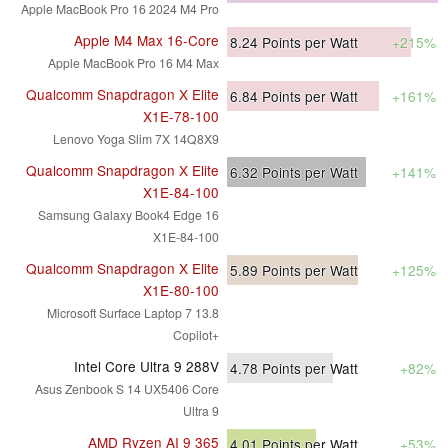
Apple MacBook Pro 16 2024 M4 Pro
Apple M4 Max 16-Core
8.24
Points per Watt
+215%
Apple MacBook Pro 16 M4 Max
Qualcomm Snapdragon X Elite
6.84
Points per Watt
+161%
X1E-78-100
Lenovo Yoga Slim 7X 14Q8X9
Qualcomm Snapdragon X Elite
6.32
Points per Watt
+141%
X1E-84-100
Samsung Galaxy Book4 Edge 16
X1E-84-100
Qualcomm Snapdragon X Elite
5.89
Points per Watt
+125%
X1E-80-100
Microsoft Surface Laptop 7 13.8
Copilot+
Intel Core Ultra 9 288V
4.78
Points per Watt
+82%
Asus Zenbook S 14 UX5406 Core
Ultra 9
AMD Ryzen AI 9 365
4.01
Points per Watt
+53%