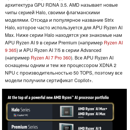
архитектура GPU RDNA 3.5. AMD называет новые
чипы серией Halo, своими флагманскими
моделями. Отсюда и популярное название Strix
Halo, которое часто используется для APU Ryzen AI
Max. Ниже серии Halo находятся уже знакомые нам
APU Ryzen AI 9 в серии Premium (например
Ryzen AI
9 365
) и APU Ryzen AI 7/5 в серии Advanced
(например
Ryzen AI 7 Pro 360
). Все APU Ryzen AI
оснащены одним и тем же процессором XDNA 2
NPU с производительностью 50 TOPS, поэтому все
модели получили сертификат Copilot+.