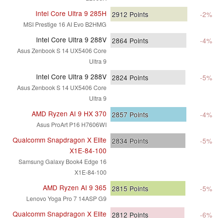
Intel Core Ultra 9 285H
2912
Points
-2%
MSI Prestige 16 AI Evo B2HMG
Intel Core Ultra 9 288V
2864
Points
-4%
Asus Zenbook S 14 UX5406 Core
Ultra 9
Intel Core Ultra 9 288V
2824
Points
-5%
Asus Zenbook S 14 UX5406 Core
Ultra 9
AMD Ryzen AI 9 HX 370
2857
Points
-4%
Asus ProArt P16 H7606WI
Qualcomm Snapdragon X Elite
2834
Points
-5%
X1E-84-100
Samsung Galaxy Book4 Edge 16
X1E-84-100
AMD Ryzen AI 9 365
2815
Points
-5%
Lenovo Yoga Pro 7 14ASP G9
Qualcomm Snapdragon X Elite
2812
Points
-6%