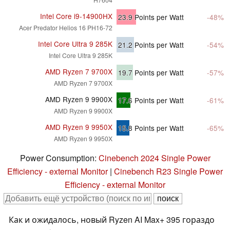
Intel Core i9-14900HX
23.9
Points per Watt
-48%
Acer Predator Helios 16 PH16-72
Intel Core Ultra 9 285K
21.2
Points per Watt
-54%
Intel Core Ultra 9 285K
AMD Ryzen 7 9700X
19.7
Points per Watt
-57%
AMD Ryzen 7 9700X
AMD Ryzen 9 9900X
17.6
Points per Watt
-61%
AMD Ryzen 9 9900X
AMD Ryzen 9 9950X
15.8
Points per Watt
-65%
AMD Ryzen 9 9950X
Power Consumption:
Cinebench 2024 Single Power
Efficiency - external Monitor
|
Cinebench R23 Single Power
Efficiency - external Monitor
Как и ожидалось, новый Ryzen AI Max+ 395 гораздо