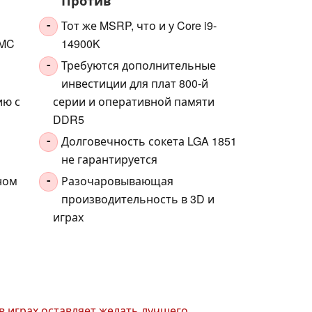
Против
Тот же MSRP, что и у Core i9-
-
SMC
14900K
Требуются дополнительные
-
инвестиции для плат 800-й
ию с
серии и оперативной памяти
DDR5
Долговечность сокета LGA 1851
-
не гарантируется
ном
Разочаровывающая
-
производительность в 3D и
играх
 в играх оставляет желать лучшего