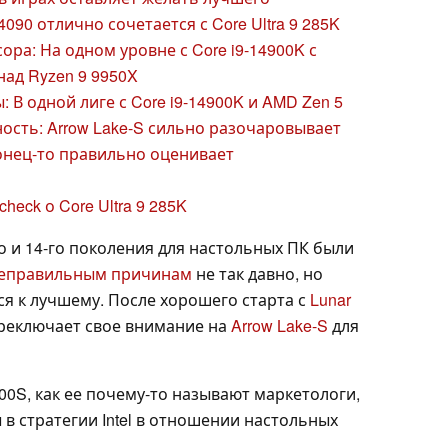
090 отлично сочетается с Core Ultra 9 285K
ра: На одном уровне с Core i9-14900K с
ад Ryzen 9 9950X
В одной лиге с Core i9-14900K и AMD Zen 5
ость: Arrow Lake-S сильно разочаровывает
конец-то правильно оценивает
eck о Core Ultra 9 285K
го и 14-го поколения для настольных ПК были
еправильным причинам
не так давно, но
тся к лучшему. После хорошего старта с
Lunar
переключает свое внимание на
Arrow Lake-S
для
 200S, как ее почему-то называют маркетологи,
в стратегии Intel в отношении настольных