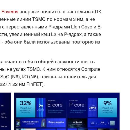
l
Foveros
впервые появится в настольных ПК,
венные линии TSMC по нормам 3 нм, а не
а с переставленными P-ядрами Lion Cove и E-
ти, увеличенный кэш L2 на P-ядрах, а также
e - оба они были использованы повторно из
 включает в себя в общей сложности шесть
ны на узлах TSMC. К ним относятся Compute
 SoC (N6), I/O (N6), плитка-заполнитель для
227.1 22 нм FinFET).