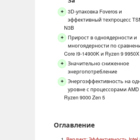
За
3D-упаковка Foveros и
+
эффективный техпроцесс T
N3B
Прирост в одноядерности и
+
многоядерности по сравнен
Core i9-14900K и Ryzen 9 9950X
Значительно сниженное
+
энергопотребление
Энергоэффективность на од
+
уровне с процессорами AMD
Ryzen 9000 Zen 5
Оглавление
Вердикт: Эффективность Intel