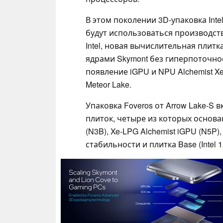
В этом поколении 3D-упаковка Inte
будут использоваться производст
Intel, новая вычислительная плитк
ядрами Skymont без гиперпоточнос
появление iGPU и NPU Alchemist X
Meteor Lake.
Упаковка Foveros от Arrow Lake-S
плиток, четыре из которых основа
(N3B), Xe-LPG Alchemist iGPU (N5P),
стабильности и плитка Base (Intel 1