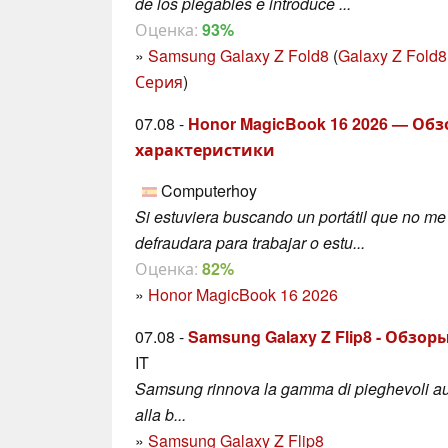
de los plegables e introduce ...
Оценка:
93%
»
Samsung Galaxy Z Fold8
(
Galaxy Z Fold8
Серия
)
07.08 -
Honor MagicBook 16 2026 — Об
характеристики
Computerhoy
Si estuviera buscando un portátil que no me
defraudara para trabajar o estu...
Оценка:
82%
»
Honor MagicBook 16 2026
07.08 -
Samsung Galaxy Z Flip8 - Обзо
IT
Samsung rinnova la gamma di pieghevoli a
alla b...
»
Samsung Galaxy Z Flip8