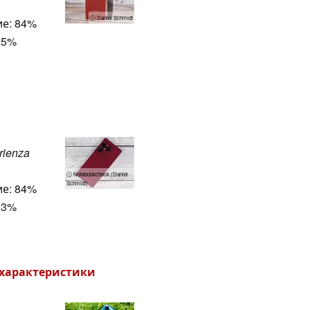
ⓘ Daniel Schmidt
е: 84%
85%
erienza
ⓘ Notebookcheck (Daniel
Schmidt)
е: 84%
83%
и характеристики