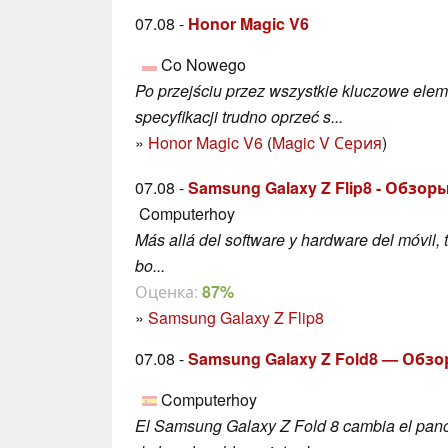
07.08 -
Honor Magic V6
Co Nowego
Po przejściu przez wszystkie kluczowe ele
specyfikacji trudno oprzeć s...
»
Honor Magic V6
(
Magic V Серия
)
07.08 -
Samsung Galaxy Z Flip8 - Обзо
Computerhoy
Más allá del software y hardware del móvil,
bo...
Оценка:
87%
»
Samsung Galaxy Z Flip8
07.08 -
Samsung Galaxy Z Fold8 — Обз
Computerhoy
El Samsung Galaxy Z Fold 8 cambia el pa