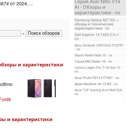
Серия Acer Nitro V14
5874
от 2024, ...
AI - Обзоры и
характеристики - no
Samsung Galaxy A27 5G —
обзоры и технические
характеристики - no
»
Dell Inspiron 14 7420 2-in-1 -
no
Asus Zenbook UX310UQ-FC275T
- no
Xiaomi Redmi Note 10 - no
Серия MSI Raider 16 - no
— обзоры и характеристики
Lenovo Legion Pro 7i 16 Gen 10 -
no
Asus ProArt PZ14 HT7407 - no
 ottimo
Apple MacBook Air 13 M5 - no
Asus TUF Gaming A14 FA401EA -
no
Fold8
-
оры и характеристики