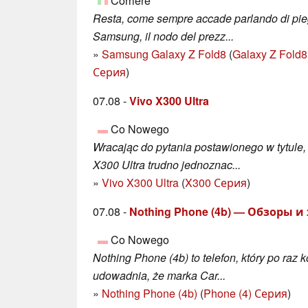
Corriere
Resta, come sempre accade parlando di pie
Samsung, il nodo del prezz...
»
Samsung Galaxy Z Fold8
(
Galaxy Z Fold8
Серия
)
07.08 -
Vivo X300 Ultra
Co Nowego
Wracając do pytania postawionego w tytule,
X300 Ultra trudno jednoznac...
»
Vivo X300 Ultra
(
X300 Серия
)
07.08 -
Nothing Phone (4b) — Обзоры 
Co Nowego
Nothing Phone (4b) to telefon, który po raz k
udowadnia, że marka Car...
»
Nothing Phone (4b)
(
Phone (4) Серия
)