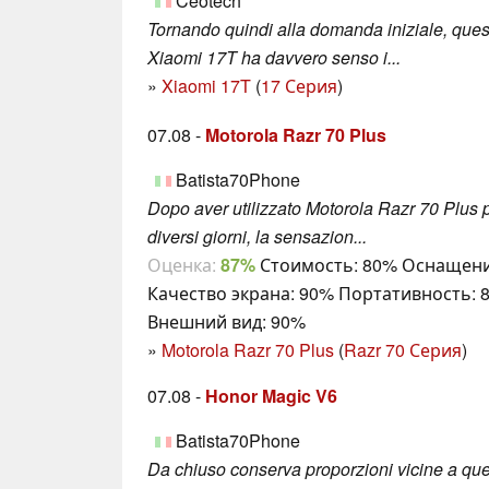
Ceotech
Tornando quindi alla domanda iniziale, ques
Xiaomi 17T ha davvero senso i...
»
Xiaomi 17T
(
17 Серия
)
07.08 -
Motorola Razr 70 Plus
Batista70Phone
Dopo aver utilizzato Motorola Razr 70 Plus 
diversi giorni, la sensazion...
Оценка:
87%
Стоимость: 80% Оснащени
Качество экрана: 90% Портативность: 
Внешний вид: 90%
»
Motorola Razr 70 Plus
(
Razr 70 Серия
)
07.08 -
Honor Magic V6
Batista70Phone
Da chiuso conserva proporzioni vicine a que