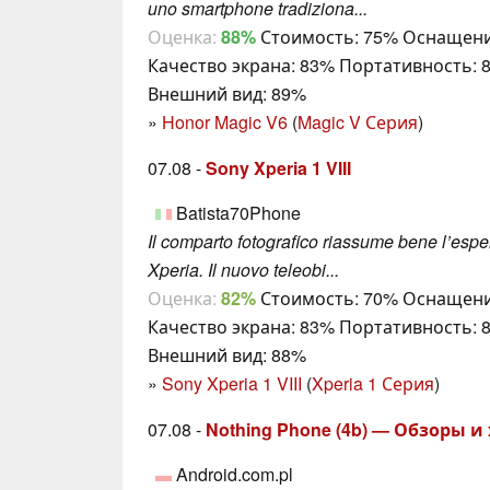
uno smartphone tradiziona...
Оценка:
88%
Стоимость: 75% Оснащени
Качество экрана: 83% Портативность: 
Внешний вид: 89%
»
Honor Magic V6
(
Magic V Серия
)
07.08 -
Sony Xperia 1 VIII
Batista70Phone
Il comparto fotografico riassume bene l’esp
Xperia. Il nuovo teleobi...
Оценка:
82%
Стоимость: 70% Оснащени
Качество экрана: 83% Портативность: 
Внешний вид: 88%
»
Sony Xperia 1 VIII
(
Xperia 1 Серия
)
07.08 -
Nothing Phone (4b) — Обзоры 
Android.com.pl