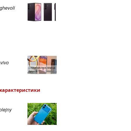
ghevoli
 vivo
ⓘ Notebookcheck (Marcus
Herbrich)
и характеристики
olejny