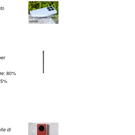
to
ⓘ Notebookcheck (Daniel
Schmidt)
per
е: 80%
85%
lle di