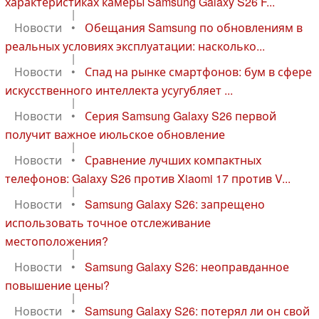
характеристиках камеры Samsung Galaxy S26 F...
|
Новости
•
Обещания Samsung по обновлениям в
реальных условиях эксплуатации: насколько...
|
Новости
•
Спад на рынке смартфонов: бум в сфере
искусственного интеллекта усугубляет ...
|
Новости
•
Серия Samsung Galaxy S26 первой
получит важное июльское обновление
|
Новости
•
Сравнение лучших компактных
телефонов: Galaxy S26 против Xiaomi 17 против V...
|
Новости
•
Samsung Galaxy S26: запрещено
использовать точное отслеживание
местоположения?
|
Новости
•
Samsung Galaxy S26: неоправданное
повышение цены?
|
Новости
•
Samsung Galaxy S26: потерял ли он свой