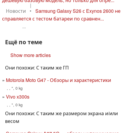
дешевую базовую модель, но только для опре...
|
Новости
•
Samsung Galaxy S26 с Exynos 2600 не
справляется с тестом батареи по сравнен...
...
Ещё по теме
Show more articles
Они похожи: С таким же ГП
Motorola Moto G47 - Обзоры и характеристики
, , ", 0 kg
Vivo x300s
, , ", 0 kg
Они похожи: С таким же размером экрана и/или
весом