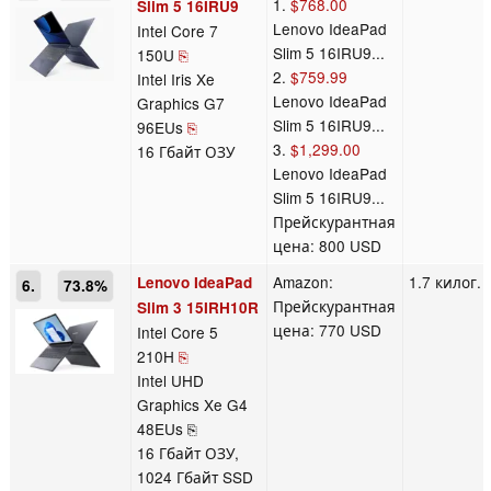
1.
$768.00
Slim 5 16IRU9
Lenovo IdeaPad
Intel Core 7
Slim 5 16IRU9...
150U
⎘
2.
$759.99
Intel Iris Xe
Lenovo IdeaPad
Graphics G7
Slim 5 16IRU9...
96EUs
⎘
3.
$1,299.00
16 Гбайт ОЗУ
Lenovo IdeaPad
Slim 5 16IRU9...
Прейскурантная
цена: 800 USD
Amazon:
1.7 килог.
Lenovo IdeaPad
6.
73.8%
Прейскурантная
Slim 3 15IRH10R
цена: 770 USD
Intel Core 5
210H
⎘
Intel UHD
Graphics Xe G4
48EUs ⎘
16 Гбайт ОЗУ,
1024 Гбайт SSD