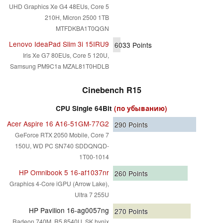
UHD Graphics Xe G4 48EUs, Core 5
210H, Micron 2500 1TB
MTFDKBA1T0QGN
Lenovo IdeaPad Slim 3i 15IRU9
6033
Points
Iris Xe G7 80EUs, Core 5 120U,
Samsung PM9C1a MZAL81T0HDLB
Cinebench R15
CPU Single 64Bit
(по убыванию)
Acer Aspire 16 A16-51GM-77G2
290
Points
GeForce RTX 2050 Mobile, Core 7
150U, WD PC SN740 SDDQNQD-
1T00-1014
HP Omnibook 5 16-af1037nr
260
Points
Graphics 4-Core iGPU (Arrow Lake),
Ultra 7 255U
HP Pavilion 16-ag0057ng
270
Points
Radeon 740M, R5 8540U, SK hynix