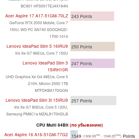
BC901 HFS001TEJ4X164N
Acer Aspire 17 A17-51GM-70LZ
243
Points
GeForce RTX 2050 Mobile, Core 7
150U, WD PC SN740 SDDQNQD-
1T00-1014
Lenovo IdeaPad Slim 5 16IRU9
250
Points
Iris Xe G7 96EUs, Core 7 150U
Lenovo IdeaPad Slim 3
247
Points
15IRH10R
UHD Graphics Xe G4 48EUs, Core 5
210H, Micron 2500 1TB
MTFDKBA1T0QGN
Lenovo IdeaPad Slim 3i 15IRU9
257
Points
Iris Xe G7 80EUs, Core 5 120U,
Samsung PM9C1a MZAL81T0HDLB
CPU Multi 64Bit
(по убыванию)
Acer Aspire 16 A16-51GM-77G2
1549
Points
min
max
(1306.93
- 1549.25
)