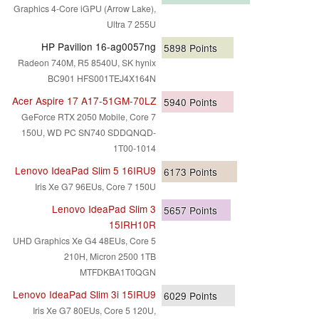
Graphics 4-Core iGPU (Arrow Lake),
Ultra 7 255U
HP Pavilion 16-ag0057ng
5898
Points
Radeon 740M, R5 8540U, SK hynix
BC901 HFS001TEJ4X164N
Acer Aspire 17 A17-51GM-70LZ
5940
Points
GeForce RTX 2050 Mobile, Core 7
150U, WD PC SN740 SDDQNQD-
1T00-1014
Lenovo IdeaPad Slim 5 16IRU9
6173
Points
Iris Xe G7 96EUs, Core 7 150U
Lenovo IdeaPad Slim 3
5657
Points
15IRH10R
UHD Graphics Xe G4 48EUs, Core 5
210H, Micron 2500 1TB
MTFDKBA1T0QGN
Lenovo IdeaPad Slim 3i 15IRU9
6029
Points
Iris Xe G7 80EUs, Core 5 120U,