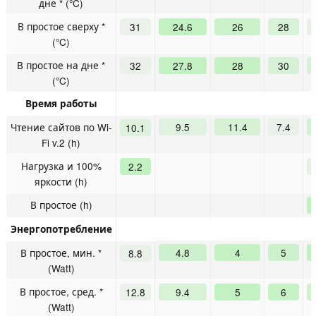
дне * (°C)
В простое сверху *
31
24.6
26
28
(°C)
В простое на дне *
32
27.8
28
30
(°C)
Время работы
Чтение сайтов по Wi-
9.5
11.4
7.4
10.1
Fi v.2 (h)
Нагрузка и 100%
2.2
яркости (h)
В простое (h)
Энергопотребление
В простое, мин. *
4.8
4
5
8.8
(Watt)
В простое, сред. *
12.8
9.4
5
6
(Watt)