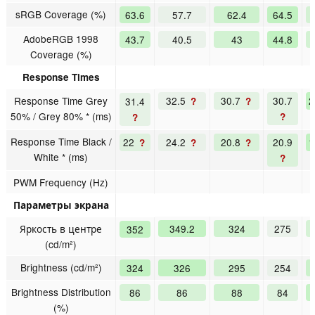
sRGB Coverage (%)
63.6
57.7
62.4
64.5
AdobeRGB 1998
43.7
40.5
43
44.8
Coverage (%)
Response Times
Response Time Grey
32.5
30.7
30.7
2
31.4
?
?
50% / Grey 80% * (ms)
?
?
Response Time Black /
22
24.2
20.8
20.9
1
?
?
?
White * (ms)
?
PWM Frequency (Hz)
Параметры экрана
Яркость в центре
349.2
324
275
352
(cd/m²)
Brightness (cd/m²)
324
326
295
254
Brightness Distribution
86
86
88
84
(%)