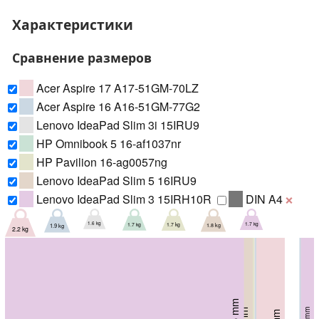
Характеристики
Сравнение размеров
Acer Aspire 17 A17-51GM-70LZ
Acer Aspire 16 A16-51GM-77G2
Lenovo IdeaPad Slim 3i 15IRU9
HP Omnibook 5 16-af1037nr
HP Pavilion 16-ag0057ng
Lenovo IdeaPad Slim 5 16IRU9
Lenovo IdeaPad Slim 3 15IRH10R
DIN A4
❌
1.7 kg
1.6 kg
1.7 kg
1.7 kg
1.9 kg
1.8 kg
2.2 kg