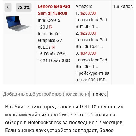
Amazon:
1.6 килог.
Lenovo IdeaPad
7.
72.2%
1.
$269.99
Slim 3i 15IRU9
Lenovo IdeaPad
Intel Core 5
Slim 3i • 1...
120U
⎘
2.
$229.00
Intel Iris Xe
Lenovo IdeaPad
Graphics G7
Slim 3i 15.6"...
80EUs
⎘
3.
$349.99
16 Гбайт ОЗУ,
Lenovo IdeaPad
1024 Гбайт SSD
Slim 3i • 1...
Прейскурантная
цена: 690 USD
В таблице ниже представлены ТОП-10 недорогих
мультимедийных ноутбуков, что побывали на
обзоре в Notebookcheck за последние 12 месяцев.
Если оценка двух устройств совпадает, более