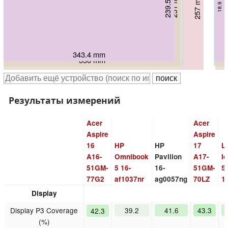
239.5 mm
235 mm
17.9 mm
249 mm
18.9 mm
251 mm
255 mm
255 mm
257 mm
16.9 mm
18.6 mm
18.6 mm
21 mm
18 mm
359.3 mm
343.4 mm
361 mm
356 mm
358 mm
358 mm
402 mm
Результаты измерений
Acer
Acer
Aspire
Aspire
16
HP
HP
17
L
A16-
Omnibook
Pavilion
A17-
I
51GM-
5 16-
16-
51GM-
S
77G2
af1037nr
ag0057ng
70LZ
1
Display
Display P3 Coverage
39.2
41.6
43.3
42.3
(%)