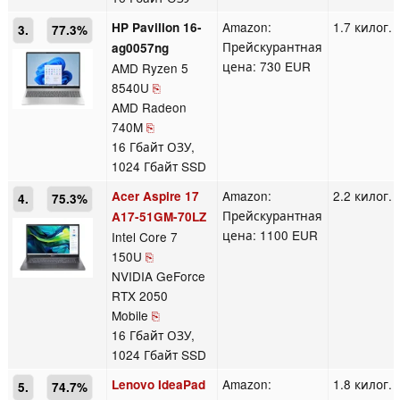
Amazon:
1.7 килог.
HP Pavilion 16-
3.
77.3%
Прейскурантная
ag0057ng
цена: 730 EUR
AMD Ryzen 5
8540U
⎘
AMD Radeon
740M
⎘
16 Гбайт ОЗУ,
1024 Гбайт SSD
Amazon:
2.2 килог.
Acer Aspire 17
4.
75.3%
Прейскурантная
A17-51GM-70LZ
цена: 1100 EUR
Intel Core 7
150U
⎘
NVIDIA GeForce
RTX 2050
Mobile
⎘
16 Гбайт ОЗУ,
1024 Гбайт SSD
Amazon:
1.8 килог.
Lenovo IdeaPad
5.
74.7%