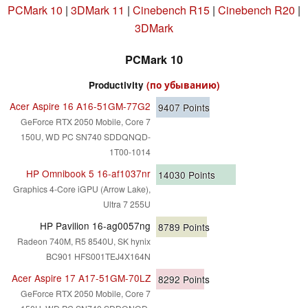
PCMark 10
|
3DMark 11
|
Cinebench R15
|
Cinebench R20
|
3DMark
PCMark 10
Productivity
(по убыванию)
Acer Aspire 16 A16-51GM-77G2
9407
Points
GeForce RTX 2050 Mobile, Core 7
150U, WD PC SN740 SDDQNQD-
1T00-1014
HP Omnibook 5 16-af1037nr
14030
Points
Graphics 4-Core iGPU (Arrow Lake),
Ultra 7 255U
HP Pavilion 16-ag0057ng
8789
Points
Radeon 740M, R5 8540U, SK hynix
BC901 HFS001TEJ4X164N
Acer Aspire 17 A17-51GM-70LZ
8292
Points
GeForce RTX 2050 Mobile, Core 7