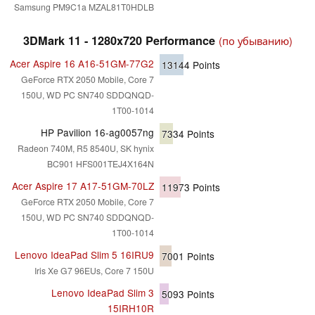
Samsung PM9C1a MZAL81T0HDLB
3DMark 11 - 1280x720 Performance
(по убыванию)
Acer Aspire 16 A16-51GM-77G2
13144
Points
GeForce RTX 2050 Mobile, Core 7
150U, WD PC SN740 SDDQNQD-
1T00-1014
HP Pavilion 16-ag0057ng
7334
Points
Radeon 740M, R5 8540U, SK hynix
BC901 HFS001TEJ4X164N
Acer Aspire 17 A17-51GM-70LZ
11973
Points
GeForce RTX 2050 Mobile, Core 7
150U, WD PC SN740 SDDQNQD-
1T00-1014
Lenovo IdeaPad Slim 5 16IRU9
7001
Points
Iris Xe G7 96EUs, Core 7 150U
Lenovo IdeaPad Slim 3
5093
Points
15IRH10R