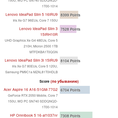
150U, WD PC SN740 SDDQNQD-
1T00-1014
Lenovo IdeaPad Slim 5 16IRU9
8399
Points
Iris Xe G7 96EUs, Core 7 150U
Lenovo IdeaPad Slim 3
7528
Points
15IRH10R
UHD Graphics Xe G4 48EUs, Core 5
210H, Micron 2500 1TB
MTFDKBA1T0QGN
Lenovo IdeaPad Slim 3i 15IRU9
8104
Points
Iris Xe G7 80EUs, Core 5 120U,
Samsung PM9C1a MZAL81T0HDLB
Score
(по убыванию)
Acer Aspire 16 A16-51GM-77G2
6704
Points
GeForce RTX 2050 Mobile, Core 7
150U, WD PC SN740 SDDQNQD-
1T00-1014
HP Omnibook 5 16-af1037nr
7308
Points