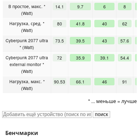
В простое, макс. *
14.1
9.7
6
8
(Watt)
Нагрузка, сред. *
80
41.8
40
62
(Watt)
Cyberpunk 2077 ultra
73.5
39.5
43
57.6
* (Watt)
Cyberpunk 2077 ultra
72
35.9
39.1
54.4
external monitor *
(Watt)
Нагрузка, макс. *
90.53
66.1
46
91
(Watt)
* ... меньше = лучше
Бенчмарки