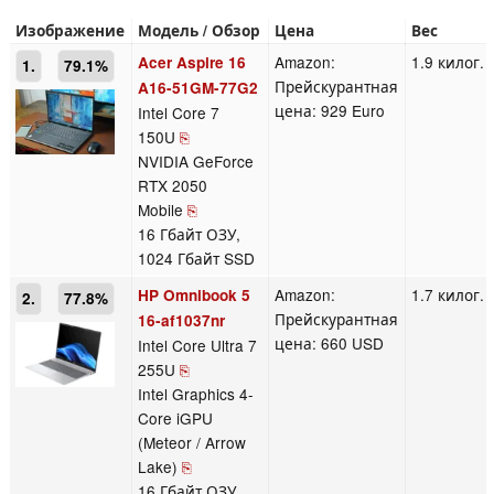
Изображение
Модель / Обзор
Цена
Вес
Amazon:
1.9 килог.
Acer Aspire 16
1.
79.1%
Прейскурантная
A16-51GM-77G2
цена: 929 Euro
Intel Core 7
150U
⎘
NVIDIA GeForce
RTX 2050
Mobile
⎘
16 Гбайт ОЗУ,
1024 Гбайт SSD
Amazon:
1.7 килог.
HP Omnibook 5
2.
77.8%
Прейскурантная
16-af1037nr
цена: 660 USD
Intel Core Ultra 7
255U
⎘
Intel Graphics 4-
Core iGPU
(Meteor / Arrow
Lake)
⎘
16 Гбайт ОЗУ