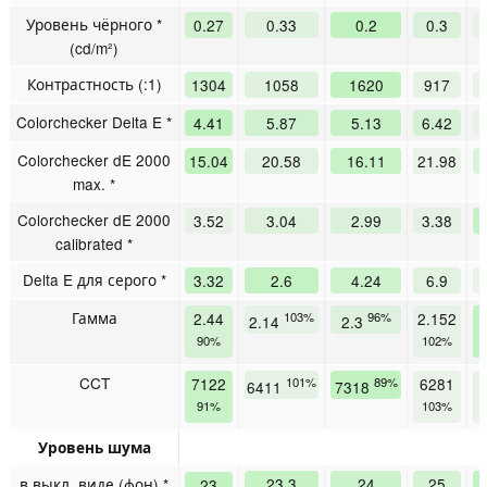
Уровень чёрного *
0.27
0.33
0.2
0.3
(cd/m²)
Контрастность (:1)
1304
1058
1620
917
Colorchecker Delta E *
4.41
5.87
5.13
6.42
Colorchecker dE 2000
15.04
20.58
16.11
21.98
max. *
Colorchecker dE 2000
3.52
3.04
2.99
3.38
calibrated *
Delta E для серого *
3.32
2.6
4.24
6.9
Гамма
2.44
103%
96%
2.152
2.14
2.3
90%
102%
CCT
7122
101%
89%
6281
6411
7318
91%
103%
Уровень шума
в выкл. виде (фон) *
23.3
24
25
23