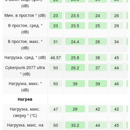
(dB)
Мин. в простое * (dB)
23
23.5
24
26
В простое, сред. *
23
23.5
25
29
(dB)
В простое, макс. *
31
24.4
26
34
(dB)
Нагрузка, сред. * (dB)
46.57
25.8
38
45
Cyberpunk 2077 ultra
50
26.2
37
44
* (dB)
Нагрузка, макс. *
50
39
39
46
(dB)
Нагрев
Нагрузка, макс.
28
42
42
47
сверху * (°C)
Нагрузка, макс. на
50
33.2
44
45