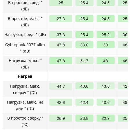
В простое, сред. *
25
25.4
24.5
25.
(dB)
В простое, макс. *
27.3
25.4
24.5
25.
(dB)
Нагрузка, сред. * (dB)
37.3
25.4
25.2
36.
Cyberpunk 2077 ultra
47.8
33.6
30
48.
* (dB)
Нагрузка, макс. *
47.8
51.7
48
48.
(dB)
Нагрев
Нагрузка, макс.
40.6
43.8
42.
44.7
сверху * (°C)
Нагрузка, макс. на
42.8
42.4
40.6
49.
дне * (°C)
В простое сверху *
26.9
23.8
22.9
25.
(°C)