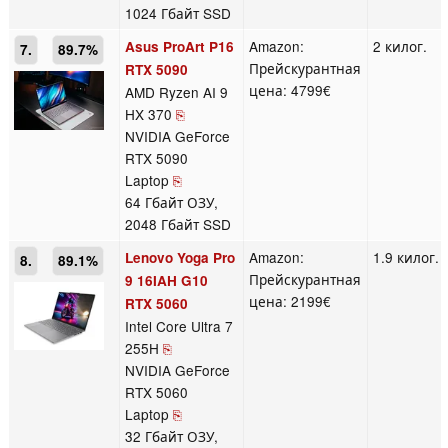
1024 Гбайт SSD
Amazon:
2 килог.
Asus ProArt P16
7.
89.7%
Прейскурантная
RTX 5090
цена: 4799€
AMD Ryzen AI 9
HX 370
⎘
NVIDIA GeForce
RTX 5090
Laptop
⎘
64 Гбайт ОЗУ,
2048 Гбайт SSD
Amazon:
1.9 килог.
Lenovo Yoga Pro
8.
89.1%
Прейскурантная
9 16IAH G10
цена: 2199€
RTX 5060
Intel Core Ultra 7
255H
⎘
NVIDIA GeForce
RTX 5060
Laptop
⎘
32 Гбайт ОЗУ,