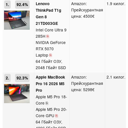
Amazon:
1.9 килог.
Lenovo
1.
92.4%
Прейскурантная
ThinkPad T1g
цена: 4500€
Gen 8
21TD003GE
Intel Core Ultra 9
285H
⎘
NVIDIA GeForce
RTX 5070
Laptop
⎘
64 Гбайт ОЗУ,
2048 Гбайт SSD
Amazon:
2.1 килог.
Apple MacBook
2.
92.3%
Прейскурантная
Pro 16 2026 M5
цена: 5298€
Pro
Apple M5 Pro 18-
Core ⎘
Apple M5 Pro 20-
Core GPU
⎘
64 Гбайт ОЗУ,
4096 Гбайт SSD