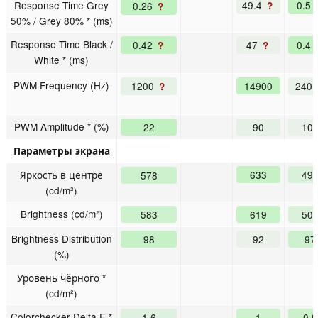
Response Time Grey
49.4
0.5
0.26
?
?
50% / Grey 80% * (ms)
Response Time Black /
0.42
47
0.4
?
?
White * (ms)
PWM Frequency (Hz)
1200
14900
240
?
PWM Amplitude * (%)
22
90
10
Параметры экрана
Яркость в центре
633
49
578
(cd/m²)
Brightness (cd/m²)
583
619
50
Brightness Distribution
98
92
97
(%)
Уровень чёрного *
(cd/m²)
Colorchecker Delta E *
1.6
1
0.9