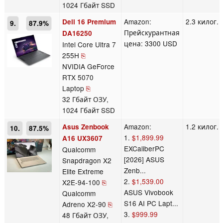
1024 Гбайт SSD
Amazon:
2.3 килог.
Dell 16 Premium
9.
87.9%
Прейскурантная
DA16250
цена: 3300 USD
Intel Core Ultra 7
255H
⎘
NVIDIA GeForce
RTX 5070
Laptop
⎘
32 Гбайт ОЗУ,
1024 Гбайт SSD
Amazon:
1.2 килог.
Asus Zenbook
10.
87.5%
1.
$1,899.99
A16 UX3607
EXCaliberPC
Qualcomm
[2026] ASUS
Snapdragon X2
Zenb...
Elite Extreme
2.
$1,539.00
X2E-94-100
⎘
ASUS Vivobook
Qualcomm
S16 AI PC Lapt...
Adreno X2-90
⎘
3.
$999.99
48 Гбайт ОЗУ,