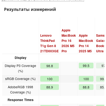
Результаты измерений
Apple
Lenovo
MacBook
Apple
Sams
ThinkPad
Pro 16
MacBook
Galax
T1g Gen 8
2026 M5
Pro 14
Book
21TD003GE
Pro
2025 M5
Ultra
Display
Display P3 Coverage
99.5
97
98.8
(%)
sRGB Coverage (%)
100
100
99.
AdobeRGB 1998
88.9
88.8
85.
Coverage (%)
Response Times