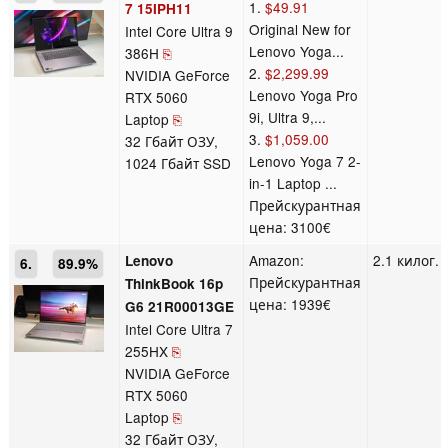
1.
$49.91
7 15IPH11
Original New for
Intel Core Ultra 9
Lenovo Yoga...
386H
⎘
2.
$2,299.99
NVIDIA GeForce
Lenovo Yoga Pro
RTX 5060
9i, Ultra 9,...
Laptop
⎘
3.
$1,059.00
32 Гбайт ОЗУ,
Lenovo Yoga 7 2-
1024 Гбайт SSD
in-1 Laptop ...
Прейскурантная
цена: 3100€
Amazon:
2.1 килог.
Lenovo
6.
89.9%
Прейскурантная
ThinkBook 16p
цена: 1939€
G6 21R00013GE
Intel Core Ultra 7
255HX
⎘
NVIDIA GeForce
RTX 5060
Laptop
⎘
32 Гбайт ОЗУ,