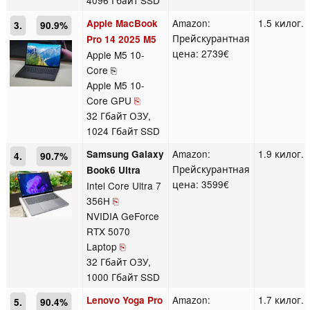
Amazon:
1.5 килог.
Apple MacBook
3.
90.9%
Прейскурантная
Pro 14 2025 M5
цена: 2739€
Apple M5 10-
Core ⎘
Apple M5 10-
Core GPU
⎘
32 Гбайт ОЗУ,
1024 Гбайт SSD
Amazon:
1.9 килог.
Samsung Galaxy
4.
90.7%
Прейскурантная
Book6 Ultra
цена: 3599€
Intel Core Ultra 7
356H
⎘
NVIDIA GeForce
RTX 5070
Laptop
⎘
32 Гбайт ОЗУ,
1000 Гбайт SSD
Amazon:
1.7 килог.
Lenovo Yoga Pro
5.
90.4%