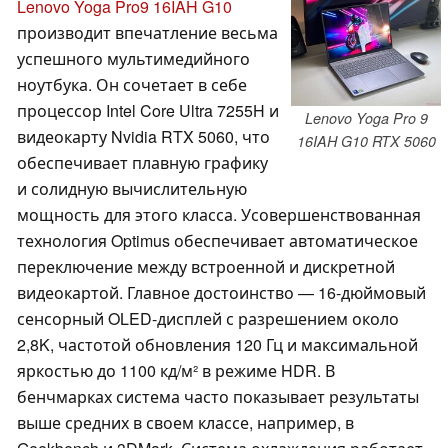
Lenovo Yoga Pro9 16IAH G10
производит впечатление весьма
успешного мультимедийного
ноутбука. Он сочетает в себе
процессор Intel Core Ultra 7255H и
Lenovo Yoga Pro 9
видеокарту Nvidia RTX 5060, что
16IAH G10 RTX 5060
обеспечивает плавную графику
и солидную вычислительную
мощность для этого класса. Усовершенствованная
технология Optimus обеспечивает автоматическое
переключение между встроенной и дискретной
видеокартой. Главное достоинство — 16-дюймовый
сенсорный OLED-дисплей с разрешением около
2,8K, частотой обновления 120 Гц и максимальной
яркостью до 1100 кд/м² в режиме HDR. В
бенчмарках система часто показывает результаты
выше средних в своем классе, например, в