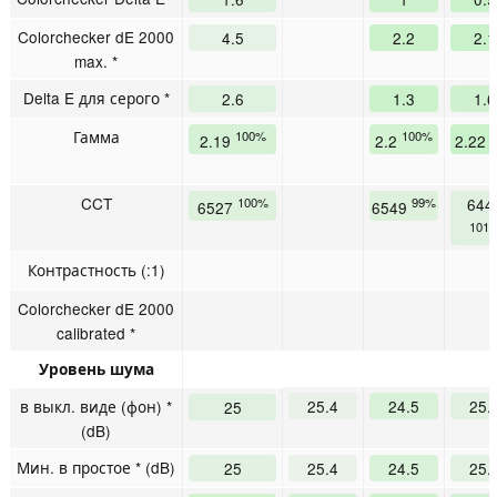
Colorchecker dE 2000
4.5
2.2
2.1
max. *
Delta E для серого *
2.6
1.3
1.6
Гамма
100%
100%
2.19
2.2
2.22
CCT
100%
99%
644
6527
6549
101
Контрастность (:1)
Colorchecker dE 2000
calibrated *
Уровень шума
в выкл. виде (фон) *
25.4
24.5
25.
25
(dB)
Мин. в простое * (dB)
25
25.4
24.5
25.