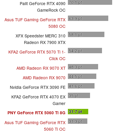
70.1
pt
Palit GeForce RTX 4090
GameRock OC
63.9
pt
Asus TUF Gaming GeForce RTX
5080 OC
58.1
pt
XFX Speedster MERC 310
Radeon RX 7900 XTX
54.2
pt
KFA2 GeForce RTX 5070 Ti 1-
Click OC
48.3
pt
AMD Radeon RX 9070 XT
44.5
pt
AMD Radeon RX 9070
41.6
pt
Nvidia GeForce RTX 3090 FE
35
pt
KFA2 GeForce RTX 4070 EX
Gamer
31.7
pt
PNY GeForce RTX 5060 Ti 8G
31.3
pt
Asus TUF Gaming GeForce RTX
5060 Ti OC