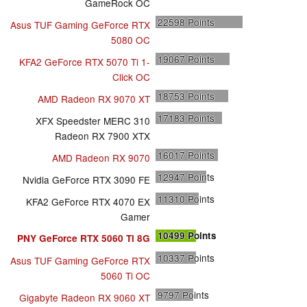
GameRock OC
22598
Points
Asus TUF Gaming GeForce RTX
5080 OC
19067
Points
KFA2 GeForce RTX 5070 Ti 1-
Click OC
18753
Points
AMD Radeon RX 9070 XT
17183
Points
XFX Speedster MERC 310
Radeon RX 7900 XTX
16017
Points
AMD Radeon RX 9070
12947
Points
Nvidia GeForce RTX 3090 FE
11310
Points
KFA2 GeForce RTX 4070 EX
Gamer
10499
Points
PNY GeForce RTX 5060 Ti 8G
10337
Points
Asus TUF Gaming GeForce RTX
5060 Ti OC
9797
Points
Gigabyte Radeon RX 9060 XT