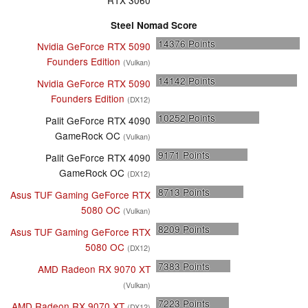
Steel Nomad Score
14376
Points
Nvidia GeForce RTX 5090
Founders Edition
(Vulkan)
14142
Points
Nvidia GeForce RTX 5090
Founders Edition
(DX12)
10252
Points
Palit GeForce RTX 4090
GameRock OC
(Vulkan)
9171
Points
Palit GeForce RTX 4090
GameRock OC
(DX12)
8713
Points
Asus TUF Gaming GeForce RTX
5080 OC
(Vulkan)
8209
Points
Asus TUF Gaming GeForce RTX
5080 OC
(DX12)
7383
Points
AMD Radeon RX 9070 XT
(Vulkan)
7223
Points
AMD Radeon RX 9070 XT
(DX12)