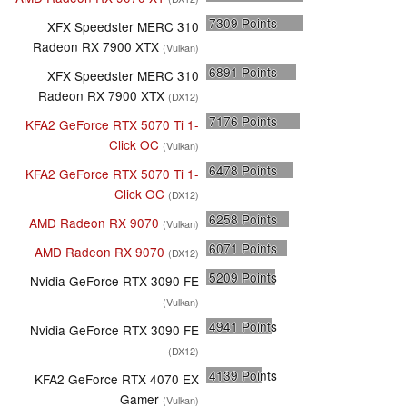
7309
Points
XFX Speedster MERC 310
Radeon RX 7900 XTX
(Vulkan)
6891
Points
XFX Speedster MERC 310
Radeon RX 7900 XTX
(DX12)
7176
Points
KFA2 GeForce RTX 5070 Ti 1-
Click OC
(Vulkan)
6478
Points
KFA2 GeForce RTX 5070 Ti 1-
Click OC
(DX12)
6258
Points
AMD Radeon RX 9070
(Vulkan)
6071
Points
AMD Radeon RX 9070
(DX12)
5209
Points
Nvidia GeForce RTX 3090 FE
(Vulkan)
4941
Points
Nvidia GeForce RTX 3090 FE
(DX12)
4139
Points
KFA2 GeForce RTX 4070 EX
Gamer
(Vulkan)