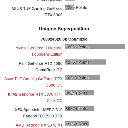
2225
Points
ASUS TUF Gaming GeForce
RTX 3060
Unigine Superposition
7680x4320 8k Optimized
18686
Points
Nvidia GeForce RTX 5090
Founders Edition
12757
Points
Palit GeForce RTX 4090
GameRock OC
10913
Points
Asus TUF Gaming GeForce RTX
5080 OC
9064
Points
KFA2 GeForce RTX 5070 Ti 1-
Click OC
8937
Points
XFX Speedster MERC 310
Radeon RX 7900 XTX
7566
Points
AMD Radeon RX 9070 XT