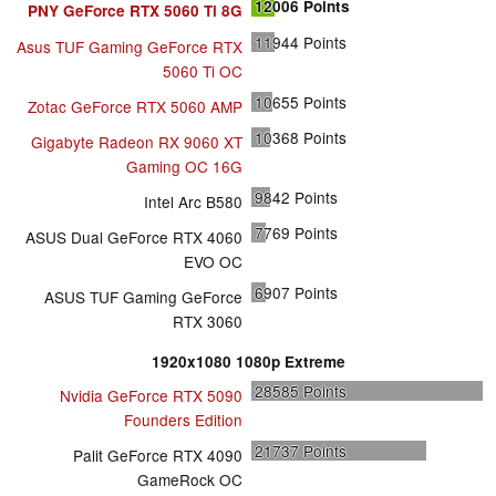
12006
Points
PNY GeForce RTX 5060 Ti 8G
11944
Points
Asus TUF Gaming GeForce RTX
5060 Ti OC
10655
Points
Zotac GeForce RTX 5060 AMP
10368
Points
Gigabyte Radeon RX 9060 XT
Gaming OC 16G
9842
Points
Intel Arc B580
7769
Points
ASUS Dual GeForce RTX 4060
EVO OC
6907
Points
ASUS TUF Gaming GeForce
RTX 3060
1920x1080 1080p Extreme
28585
Points
Nvidia GeForce RTX 5090
Founders Edition
21737
Points
Palit GeForce RTX 4090
GameRock OC