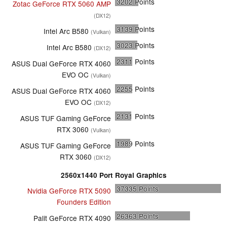
3202
Points
Zotac GeForce RTX 5060 AMP
(DX12)
3139
Points
Intel Arc B580
(Vulkan)
3023
Points
Intel Arc B580
(DX12)
2311
Points
ASUS Dual GeForce RTX 4060
EVO OC
(Vulkan)
2255
Points
ASUS Dual GeForce RTX 4060
EVO OC
(DX12)
2131
Points
ASUS TUF Gaming GeForce
RTX 3060
(Vulkan)
1989
Points
ASUS TUF Gaming GeForce
RTX 3060
(DX12)
2560x1440 Port Royal Graphics
37335
Points
Nvidia GeForce RTX 5090
Founders Edition
26363
Points
Palit GeForce RTX 4090