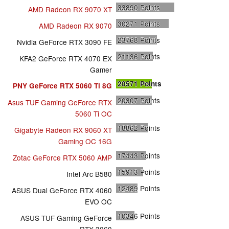
33890
Points
AMD Radeon RX 9070 XT
30271
Points
AMD Radeon RX 9070
23768
Points
Nvidia GeForce RTX 3090 FE
21136
Points
KFA2 GeForce RTX 4070 EX
Gamer
20571
Points
PNY GeForce RTX 5060 Ti 8G
20307
Points
Asus TUF Gaming GeForce RTX
5060 Ti OC
18862
Points
Gigabyte Radeon RX 9060 XT
Gaming OC 16G
17443
Points
Zotac GeForce RTX 5060 AMP
15913
Points
Intel Arc B580
12489
Points
ASUS Dual GeForce RTX 4060
EVO OC
10346
Points
ASUS TUF Gaming GeForce
RTX 3060