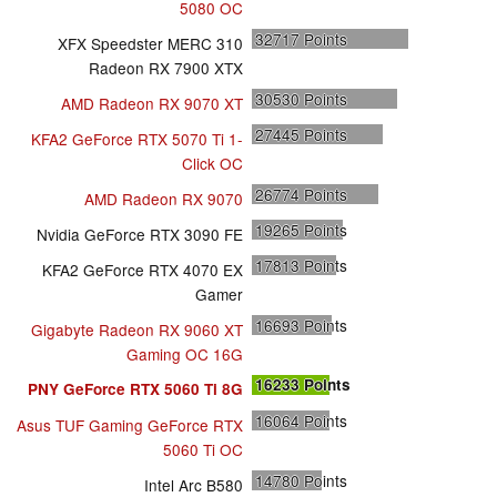
5080 OC
32717
Points
XFX Speedster MERC 310
Radeon RX 7900 XTX
30530
Points
AMD Radeon RX 9070 XT
27445
Points
KFA2 GeForce RTX 5070 Ti 1-
Click OC
26774
Points
AMD Radeon RX 9070
19265
Points
Nvidia GeForce RTX 3090 FE
17813
Points
KFA2 GeForce RTX 4070 EX
Gamer
16693
Points
Gigabyte Radeon RX 9060 XT
Gaming OC 16G
16233
Points
PNY GeForce RTX 5060 Ti 8G
16064
Points
Asus TUF Gaming GeForce RTX
5060 Ti OC
14780
Points
Intel Arc B580