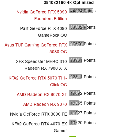
3840x2160 4k Optimized
44524
Points
Nvidia GeForce RTX 5090
Founders Edition
33382
Points
Palit GeForce RTX 4090
GameRock OC
27670
Points
Asus TUF Gaming GeForce RTX
5080 OC
23961
Points
XFX Speedster MERC 310
Radeon RX 7900 XTX
22811
Points
KFA2 GeForce RTX 5070 Ti 1-
Click OC
19692
Points
AMD Radeon RX 9070 XT
17355
Points
AMD Radeon RX 9070
16027
Points
Nvidia GeForce RTX 3090 FE
13720
Points
KFA2 GeForce RTX 4070 EX
Gamer