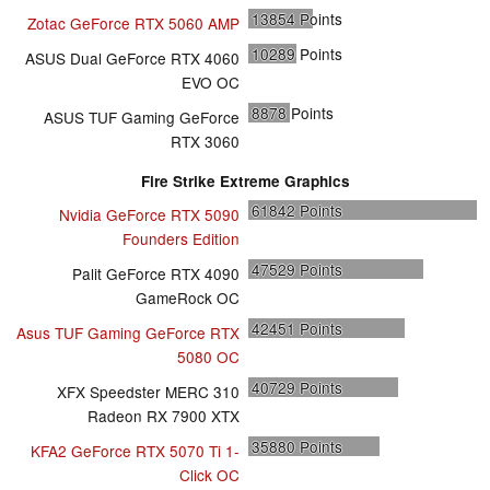
13854
Points
Zotac GeForce RTX 5060 AMP
10289
Points
ASUS Dual GeForce RTX 4060
EVO OC
8878
Points
ASUS TUF Gaming GeForce
RTX 3060
Fire Strike Extreme Graphics
61842
Points
Nvidia GeForce RTX 5090
Founders Edition
47529
Points
Palit GeForce RTX 4090
GameRock OC
42451
Points
Asus TUF Gaming GeForce RTX
5080 OC
40729
Points
XFX Speedster MERC 310
Radeon RX 7900 XTX
35880
Points
KFA2 GeForce RTX 5070 Ti 1-
Click OC