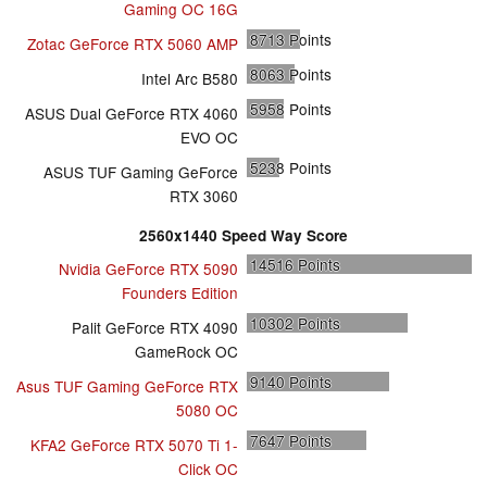
Gaming OC 16G
8713
Points
Zotac GeForce RTX 5060 AMP
8063
Points
Intel Arc B580
5958
Points
ASUS Dual GeForce RTX 4060
EVO OC
5238
Points
ASUS TUF Gaming GeForce
RTX 3060
2560x1440 Speed Way Score
14516
Points
Nvidia GeForce RTX 5090
Founders Edition
10302
Points
Palit GeForce RTX 4090
GameRock OC
9140
Points
Asus TUF Gaming GeForce RTX
5080 OC
7647
Points
KFA2 GeForce RTX 5070 Ti 1-
Click OC