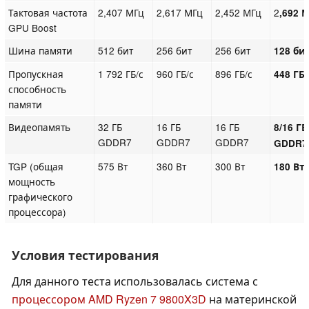
Тактовая частота
2,407 МГц
2,617 МГц
2,452 МГц
2
,692 
GPU Boost
Шина памяти
512 бит
256 бит
256 бит
128 би
Пропускная
1 792 ГБ/с
960 ГБ/с
896 ГБ/с
448 ГБ/
способность
памяти
Видеопамять
32 ГБ
16 ГБ
16 ГБ
8/16 ГБ
GDDR7
GDDR7
GDDR7
GDDR7
TGP (общая
575 Вт
360 Вт
300 Вт
180 Вт
мощность
графического
процессора)
Условия тестирования
Для данного теста использовалась система с
процессором AMD Ryzen 7 9800X3D
на материнской