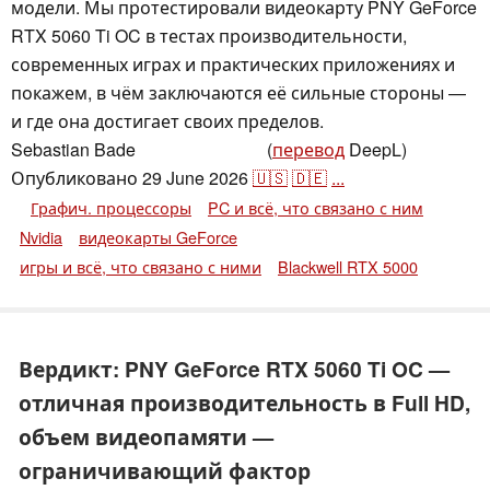
модели. Мы протестировали видеокарту PNY GeForce
RTX 5060 Ti OC в тестах производительности,
современных играх и практических приложениях и
покажем, в чём заключаются её сильные стороны —
и где она достигает своих пределов.
Sebastian Bade
(
перевод
DeepL)
,
👁
Sebastian Bade
Опубликовано
29 June 2026
🇺🇸
🇩🇪
...
Графич. процессоры
PC и всё, что связано с ним
Nvidia
видеокарты GeForce
игры и всё, что связано с ними
Blackwell RTX 5000
Вердикт: PNY GeForce RTX 5060 Ti OC —
отличная производительность в Full HD,
объем видеопамяти —
ограничивающий фактор