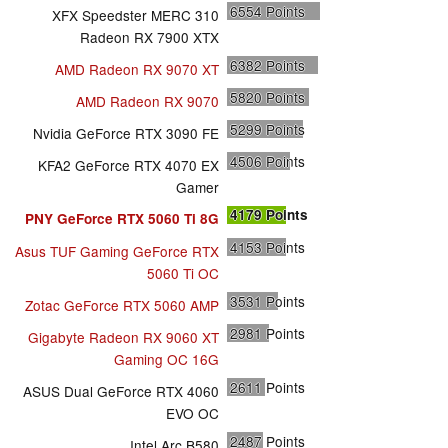
6554
Points
XFX Speedster MERC 310
Radeon RX 7900 XTX
6382
Points
AMD Radeon RX 9070 XT
5820
Points
AMD Radeon RX 9070
5299
Points
Nvidia GeForce RTX 3090 FE
4506
Points
KFA2 GeForce RTX 4070 EX
Gamer
4179
Points
PNY GeForce RTX 5060 Ti 8G
4153
Points
Asus TUF Gaming GeForce RTX
5060 Ti OC
3531
Points
Zotac GeForce RTX 5060 AMP
2981
Points
Gigabyte Radeon RX 9060 XT
Gaming OC 16G
2611
Points
ASUS Dual GeForce RTX 4060
EVO OC
2487
Points
Intel Arc B580