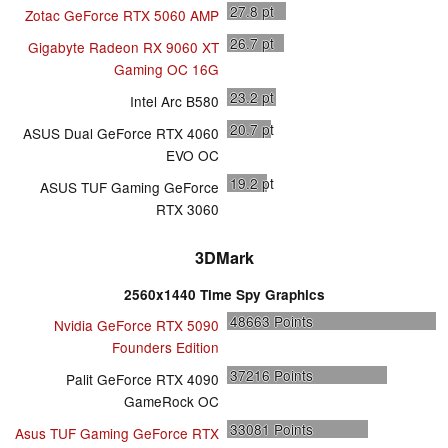
27.8
pt
Zotac GeForce RTX 5060 AMP
26.7
pt
Gigabyte Radeon RX 9060 XT
Gaming OC 16G
23.2
pt
Intel Arc B580
20.7
pt
ASUS Dual GeForce RTX 4060
EVO OC
19.2
pt
ASUS TUF Gaming GeForce
RTX 3060
3DMark
2560x1440 Time Spy Graphics
48663
Points
Nvidia GeForce RTX 5090
Founders Edition
37216
Points
Palit GeForce RTX 4090
GameRock OC
33081
Points
Asus TUF Gaming GeForce RTX