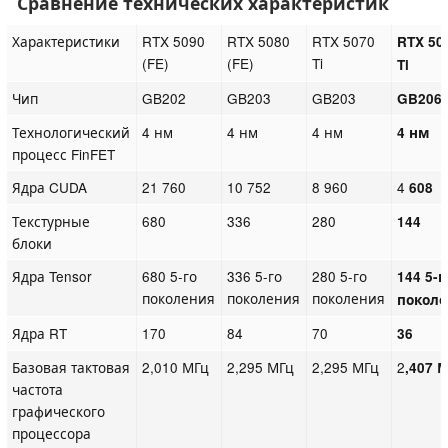
Сравнение технических характеристик
Характеристики
RTX 5090
RTX 5080
RTX 5070
RTX 50
(FE)
(FE)
Ti
Ti
Чип
GB202
GB203
GB203
GB206
Технологический
4 нм
4 нм
4 нм
4 нм
процесс FinFET
Ядра CUDA
21 760
10 752
8 960
4
608
Текстурные
680
336
280
144
блоки
Ядра Tensor
680 5-го
336 5-го
280 5-го
144 5-г
поколения
поколения
поколения
покол
Ядра RT
170
84
70
36
Базовая тактовая
2,010 МГц
2,295 МГц
2,295 МГц
2
,407 
частота
графического
процессора