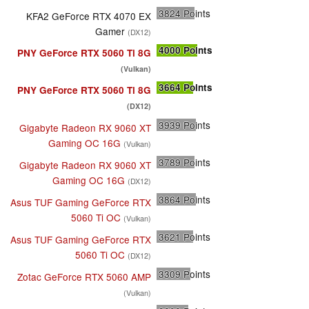
3824
Points
KFA2 GeForce RTX 4070 EX
Gamer
(DX12)
4000
Points
PNY GeForce RTX 5060 Ti 8G
(Vulkan)
3664
Points
PNY GeForce RTX 5060 Ti 8G
(DX12)
3939
Points
Gigabyte Radeon RX 9060 XT
Gaming OC 16G
(Vulkan)
3789
Points
Gigabyte Radeon RX 9060 XT
Gaming OC 16G
(DX12)
3864
Points
Asus TUF Gaming GeForce RTX
5060 Ti OC
(Vulkan)
3621
Points
Asus TUF Gaming GeForce RTX
5060 Ti OC
(DX12)
3309
Points
Zotac GeForce RTX 5060 AMP
(Vulkan)