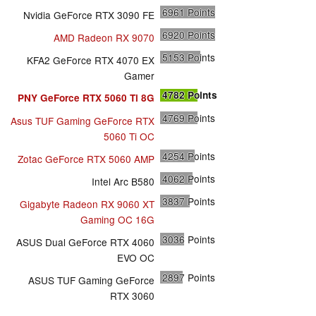
6961
Points
Nvidia GeForce RTX 3090 FE
6920
Points
AMD Radeon RX 9070
5153
Points
KFA2 GeForce RTX 4070 EX
Gamer
4782
Points
PNY GeForce RTX 5060 Ti 8G
4769
Points
Asus TUF Gaming GeForce RTX
5060 Ti OC
4254
Points
Zotac GeForce RTX 5060 AMP
4062
Points
Intel Arc B580
3837
Points
Gigabyte Radeon RX 9060 XT
Gaming OC 16G
3036
Points
ASUS Dual GeForce RTX 4060
EVO OC
2897
Points
ASUS TUF Gaming GeForce
RTX 3060