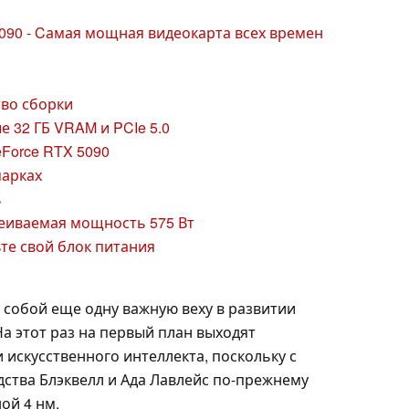
5090 - Cамая мощная видеокарта всех времен
тво сборки
 32 ГБ VRAM и PCIe 5.0
Force RTX 5090
марках
ь
сеиваемая мощность 575 Вт
те свой блок питания
т собой еще одну важную веху в развитии
На этот раз на первый план выходят
искусственного интеллекта, поскольку с
дства Блэквелл и Ада Лавлейс по-прежнему
ой 4 нм.