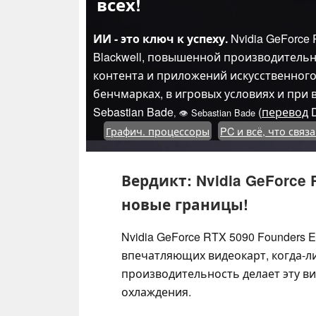
всех!
ИИ - это ключ к успеху.
Nvidia GeForce
Blackwell, повышенной производительн
контента и приложений искусственного
бенчмарках, в игровых условиях и при
Sebastian Bade
(
перевод
D
,
👁
Sebastian Bade
Графич. процессоры
PC и всё, что связ
Вердикт: Nvidia GeForce
новые границы!
Nvidia GeForce RTX 5090 Founders E
впечатляющих видеокарт, когда-л
производительность делает эту ви
охлаждения.