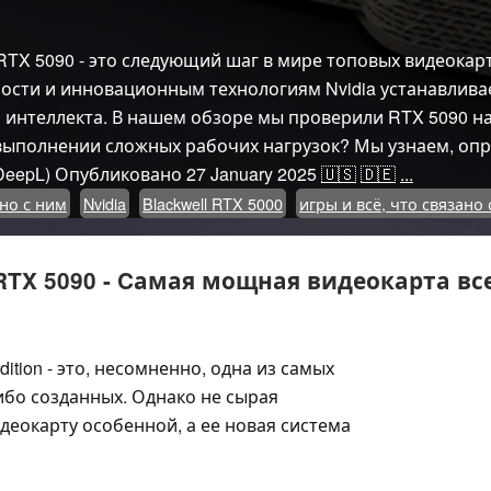
 RTX 5090 - это следующий шаг в мире топовых видеокар
ости и инновационным технологиям Nvidia устанавливае
 интеллекта. В нашем обзоре мы проверили RTX 5090 на 
 выполнении сложных рабочих нагрузок? Мы узнаем, опр
eepL)
Опубликовано
27 January 2025
🇺🇸
🇩🇪
...
ано с ним
Nvidia
Blackwell RTX 5000
игры и всё, что связано
 RTX 5090 - Cамая мощная видеокарта в
dition - это, несомненно, одна из самых
ибо созданных. Однако не сырая
деокарту особенной, а ее новая система