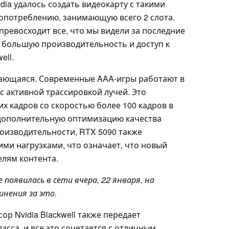
dia удалось создать видеокарту с такими
опотреблению, занимающую всего 2 слота.
превосходит все, что мы видели за последние
е большую производительность и доступ к
ell.
ающаяся. Современные AAA-игры работают в
с активной трассировкой лучей. Это
их кадров со скоростью более 100 кадров в
т дополнительную оптимизацию качества
оизводительности, RTX 5090 также
ими нагрузками, что означает, что новый
елям контента.
появилась в сети вчера, 22 января, на
инения за это.
р Nvidia Blackwell также передает
сса, и все это сочетается с отличным