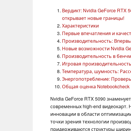
Вердикт: Nvidia GeForce RTX 
открывает новые границы!
Характеристики
Первые впечатления и качес
Производительность: Впервые
Новые возможности Nvidia Ge
Производительность в бенч
Игровая производительност
Температура, шумность: Рас
Энергопотребление: Проверь
Общая оценка Notebookcheck
Nvidia GeForce RTX 5090 знаменуе
современных high-end видеокарт. 
инновации в области оптимизации 
точки зрения технологии произво
придерживаются структуры ширин