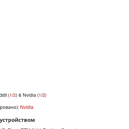
dit (
1
/
2
) & Nvidia (
1
/
2
)
ровано):
Nvidia
 устройством