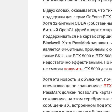
В двух словах, оказывается, что т
поддержки для серии GeForce RTX 
Хотя 32-битный CUDA (собственный
битный OpenCL (фреймворк с откр
поддерживаться на картах старших
Blackwell. Хотя PassMark заявляет
является 64-битным, проблемы с с
такие SKU, как RTX 5090 и RTX 508
недостаточно эффективными. По и
не смогли
получить
rTX 5090 для 
Хотя эта новость и объясняет, по
впечатляюще по сравнению с
RTX
PassMark должен позволить картам 
сожалению, на этом серебристые о
сообщении X, встроенном под это
программного слоя не объясняет, 