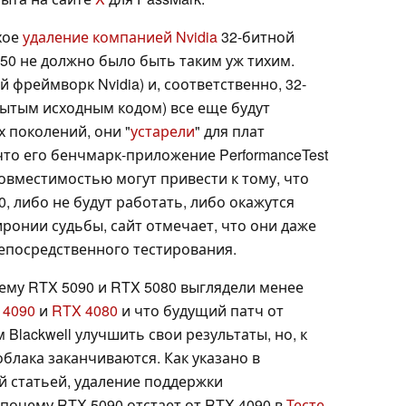
ихое
удаление компанией Nvidia
32-битной
50 не должно было быть таким уж тихим.
 фреймворк Nvidia) и, соответственно, 32-
ытым исходным кодом) все еще будут
 поколений, они "
устарели
" для плат
, что его бенчмарк-приложение PerformanceTest
овместимостью могут привести к тому, что
0, либо не будут работать, либо окажутся
ронии судьбы, сайт отмечает, что они даже
непосредственного тестирования.
чему RTX 5090 и RTX 5080 выглядели менее
 4090
и
RTX 4080
и что будущий патч от
Blackwell улучшить свои результаты, но, к
блака заканчиваются. Как указано в
й статьей, удаление поддержки
почему RTX 5090 отстает от RTX 4090 в
Тесте