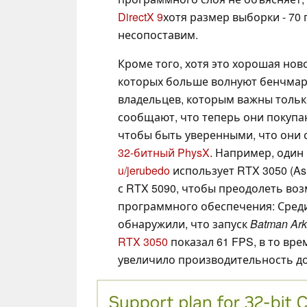
DirectX 9
хотя размер выборки - 70 
несопоставим.
Кроме того, хотя это хорошая нов
которых больше волнуют бенчмарк
владельцев, которым важны тольк
сообщают, что теперь они покупаю
чтобы быть уверенными, что они с
32-битный PhysX
. Например, один
u/jerubedo
использует RTX 3050 (As
с RTX 5090, чтобы преодолеть в
программного обеспечения: Среди
обнаружили, что запуск
Batman Ar
RTX 3050
показал 61 FPS, в то вр
увеличило производительность до