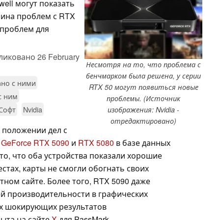
ell могут показать
чина проблем с RTX
 проблем для
ликовано
26 February
Несмотря на то, что проблема с
бенчмарком была решена, у серии
ано с ними
RTX 50 могут появиться новые
с ним
проблемы. (Источник
Софт
Nvidia
изображения: Nvidia -
отредактировано)
 положении дел с
к
GeForce RTX 5090
и
RTX 5080
в базе данных
то, что оба устройства показали хорошие
стах, карты не смогли обогнать своих
ном сайте. Более того, RTX 5090 даже
ей производительности в графических
их шокирующих результатов
ыта на сайте
X
для PassMark.