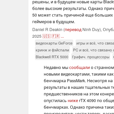
решены, и в будущем новые карты Blackw
более высокие результаты. Однако при
50 может стать причиной еще больших
геймеров в будущем.
Daniel R Deakin (
перевод
Ninh Duy),
Опуб
2025
🇺🇸
🇫🇷
...
видеокарты GeForce
игры и всё, что связ
кринж и фэйспалм
PC и всё, что связано 
Blackwell RTX 5000
Графич. процессоры
Недавно мы
сообщали
о странном
новыми видеокартами, такими ка
бенчмарка PassMark. Несмотря на 
результаты в наших тщательных те
предшественников на этом конкрет
опустилась
ниже
rTX 4090 по общ
бенчмарках. Однако причина так
производительности теперь раскр