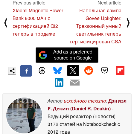
Previous article
Next article
Xiaomi Magnetic Power
Напольная лампа
Bank 6000 мАч с
Govee Uplighter:
⟨
⟩
сертификацией Qi2
Трехзонный умный
теперь в продаже
светильник теперь
сертифицирован CSA
Add as a preferred
source on Google
Автор
исходного текста
:
Дэниэл
Р. Декин (Daniel R. Deakin)
-
Ведущий редактор (новости)
-
3172 статей на Notebookcheck
c
2012 года