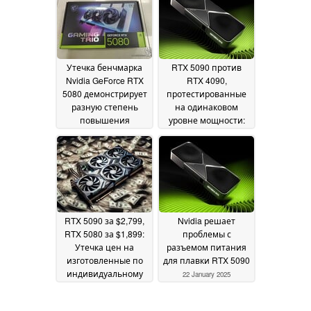
7900 XTX и 15%
29 January 2025
улучшение по
сравнению с RTX
4080 Super
28 January
2025
Утечка бенчмарка
RTX 5090 против
Nvidia GeForce RTX
RTX 4090,
5080 демонстрирует
протестированные
разную степень
на одинаковом
повышения
уровне мощности:
производительности
Флагман RTX 50
демонстрирует
25 January 2025
падение
эффективности по
сравнению с
предыдущим
поколением
25 January
RTX 5090 за $2,799,
Nvidia решает
2025
RTX 5080 за $1,899:
проблемы с
Утечка цен на
разъемом питания
изготовленные по
для плавки RTX 5090
индивидуальному
22 January 2025
заказу видеокарты
Blackwell
24 January 2025