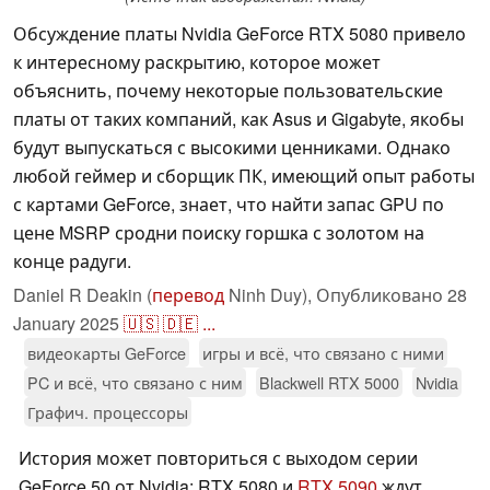
Обсуждение платы Nvidia GeForce RTX 5080 привело
к интересному раскрытию, которое может
объяснить, почему некоторые пользовательские
платы от таких компаний, как Asus и Gigabyte, якобы
будут выпускаться с высокими ценниками. Однако
любой геймер и сборщик ПК, имеющий опыт работы
с картами GeForce, знает, что найти запас GPU по
цене MSRP сродни поиску горшка с золотом на
конце радуги.
Daniel R Deakin (
перевод
Ninh Duy),
Опубликовано
28
January 2025
🇺🇸
🇩🇪
...
видеокарты GeForce
игры и всё, что связано с ними
PC и всё, что связано с ним
Blackwell RTX 5000
Nvidia
Графич. процессоры
История может повториться с выходом серии
GeForce 50 от Nvidia: RTX 5080 и
RTX 5090
ждут