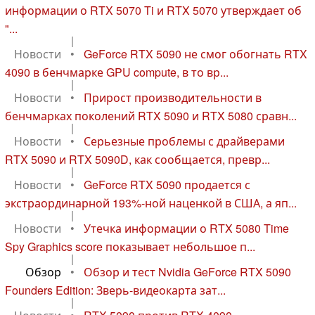
информации о RTX 5070 Ti и RTX 5070 утверждает об
"...
|
Новости
•
GeForce RTX 5090 не смог обогнать RTX
4090 в бенчмарке GPU compute, в то вр...
|
Новости
•
Прирост производительности в
бенчмарках поколений RTX 5090 и RTX 5080 сравн...
|
Новости
•
Серьезные проблемы с драйверами
RTX 5090 и RTX 5090D, как сообщается, превр...
|
Новости
•
GeForce RTX 5090 продается с
экстраординарной 193%-ной наценкой в США, а яп...
|
Новости
•
Утечка информации о RTX 5080 Time
Spy Graphics score показывает небольшое п...
|
Обзор
•
Обзор и тест Nvidia GeForce RTX 5090
Founders Edition: Зверь-видеокарта зат...
|