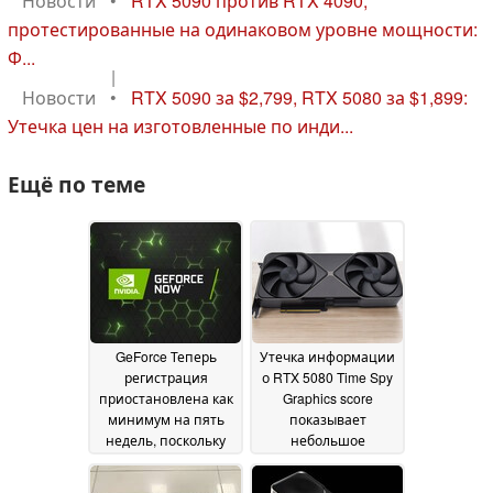
Новости
•
RTX 5090 против RTX 4090,
протестированные на одинаковом уровне мощности:
Ф...
|
Новости
•
RTX 5090 за $2,799, RTX 5080 за $1,899:
Утечка цен на изготовленные по инди...
Ещё по теме
GeForce Теперь
Утечка информации
регистрация
о RTX 5080 Time Spy
приостановлена как
Graphics score
минимум на пять
показывает
недель, поскольку
небольшое
Nvidia меняет
преимущество по
платежные сервисы
сравнению с RX