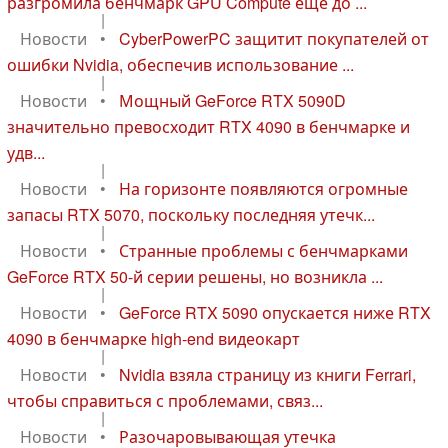
разгромила бенчмарк GPU Compute еще до ...
|
Новости
•
CyberPowerPC защитит покупателей от
ошибки Nvidia, обеспечив использование ...
|
Новости
•
Мощный GeForce RTX 5090D
значительно превосходит RTX 4090 в бенчмарке и
удв...
|
Новости
•
На горизонте появляются огромные
запасы RTX 5070, поскольку последняя утечк...
|
Новости
•
Странные проблемы с бенчмарками
GeForce RTX 50-й серии решены, но возникла ...
|
Новости
•
GeForce RTX 5090 опускается ниже RTX
4090 в бенчмарке high-end видеокарт
|
Новости
•
Nvidia взяла страницу из книги Ferrari,
чтобы справиться с проблемами, связ...
|
Новости
•
Разочаровывающая утечка