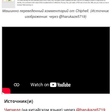
Машинно переведенный комментарий от Chiphell. (Источник
изображения: через @harukaze5719)
Источник(и)
Чипхелл
(на китайском языке) через
@harukaze5719