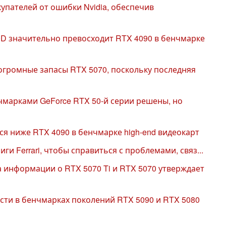
упателей от ошибки Nvidia, обеспечив
D значительно превосходит RTX 4090 в бенчмарке
огромные запасы RTX 5070, поскольку последняя
марками GeForce RTX 50-й серии решены, но
ся ниже RTX 4090 в бенчмарке high-end видеокарт
иги Ferrari, чтобы справиться с проблемами, связ...
информации о RTX 5070 Ti и RTX 5070 утверждает
ти в бенчмарках поколений RTX 5090 и RTX 5080