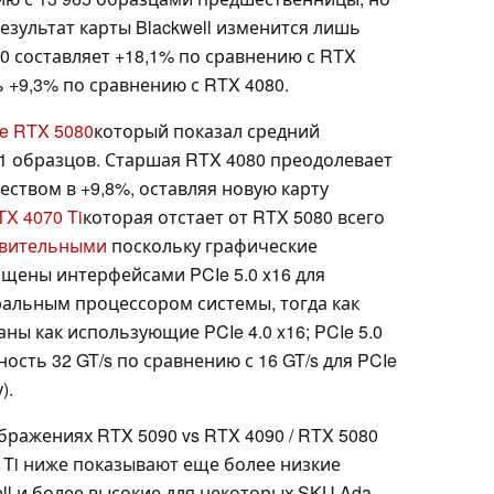
езультат карты Blackwell изменится лишь
0 составляет +18,1% по сравнению с RTX
 +9,3% по сравнению с RTX 4080.
e RTX 5080
который показал средний
11 образцов. Старшая RTX 4080 преодолевает
еством в +9,8%, оставляя новую карту
TX 4070 Ti
которая отстает от RTX 5080 всего
ивительными
поскольку графические
ащены интерфейсами PCIe 5.0 x16 для
альным процессором системы, тогда как
ны как использующие PCIe 4.0 x16; PCIe 5.0
сть 32 GT/s по сравнению с 16 GT/s для PCIe
).
ражениях RTX 5090 vs RTX 4090 / RTX 5080
0 Ti ниже показывают еще более низкие
ell и более высокие для некоторых SKU Ada