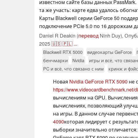
известном сайте базы данных PassMark.
та же участь: карте едва удалось обогна
Карты Blackwell серии GeForce 50 подд
подключение PCIe 5.0 по 16 дорожкам д
Daniel R Deakin (
перевод
Ninh Duy),
Опуб
2025
🇺🇸
🇵🇱
...
Blackwell RTX 5000
видеокарты GeForce
бенчмарки
Nvidia
игры и всё, что связа
PC и всё, что связано с ним
кринж и фэй
Новая
Nvidia GeForce RTX 5090
не 
https://www.videocardbenchmark.net/d
вычислениям на GPU. Вычисления 
вычислениях, позволяющий улучш
на игры. В данном случае первен
4090
которая лидирует с результат
выборки значительно отличается:
GeForce карт RTX 5090 по сравне