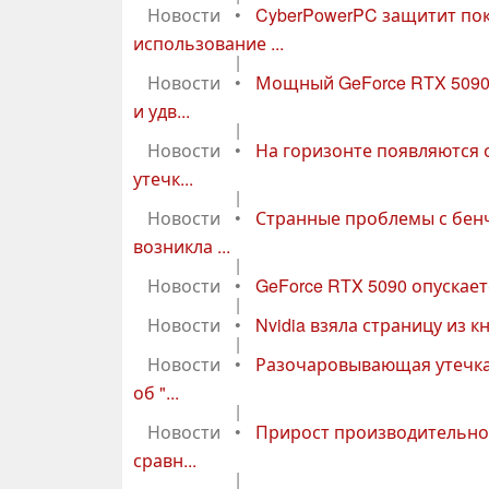
Новости
•
CyberPowerPC защитит пок
использование ...
|
Новости
•
Мощный GeForce RTX 5090
и удв...
|
Новости
•
На горизонте появляются 
утечк...
|
Новости
•
Странные проблемы с бенч
возникла ...
|
Новости
•
GeForce RTX 5090 опускает
|
Новости
•
Nvidia взяла страницу из кн
|
Новости
•
Разочаровывающая утечка 
об "...
|
Новости
•
Прирост производительнос
сравн...
|