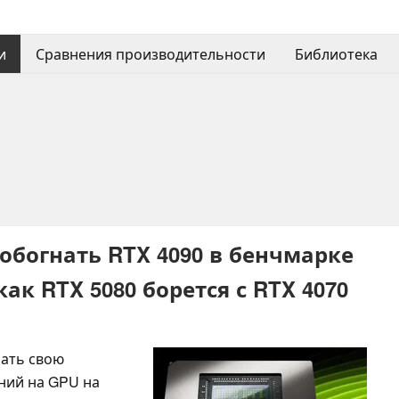
и
Сравнения производительности
Библиотека
 обогнать RTX 4090 в бенчмарке
как RTX 5080 борется с RTX 4070
нать свою
ний на GPU на