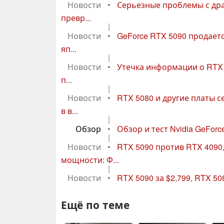
Новости
•
Серьезные проблемы с дра
превр...
|
Новости
•
GeForce RTX 5090 продает
яп...
|
Новости
•
Утечка информации о RTX 
п...
|
Новости
•
RTX 5080 и другие платы 
в в...
|
Обзор
•
Обзор и тест Nvidia GeForce
|
Новости
•
RTX 5090 против RTX 4090
мощности: Ф...
|
Новости
•
RTX 5090 за $2,799, RTX 50
Ещё по теме