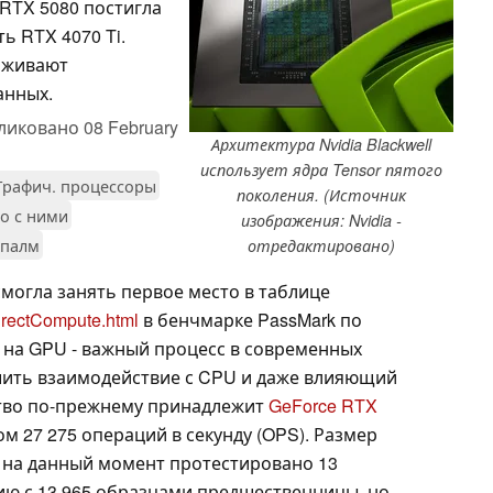
 RTX 5080 постигла
ть RTX 4070 Ti.
ерживают
анных.
ликовано
08 February
Архитектура Nvidia Blackwell
использует ядра Tensor пятого
Графич. процессоры
поколения. (Источник
но с ними
изображения: Nvidia -
спалм
отредактировано)
смогла занять первое место в таблице
irectCompute.html
в бенчмарке PassMark по
на GPU - важный процесс в современных
ить взаимодействие с CPU и даже влияющий
ство по-прежнему принадлежит
GeForce RTX
ом 27 275 операций в секунду (OPS). Размер
 на данный момент протестировано 13
нию с 13 965 образцами предшественницы, но