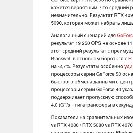
кажется вероятным, что средний р
незначительно. Результат RTX 409
5090, которая может набрать лишь
Аналогичный сценарий для
GeForc
результат 19 250 OPS на основе 1
этот средний результат с преимущ
Blackwell в основном бороться с
R
на -2,7%. Результаты особенно
уд
процессоры серии GeForce 50 осн
быстрого обмена данными с центр
процессоры серии GeForce 40 указа
поддерживает пропускную способно
4.0 (GT/s = гигатрансферы в секунду
Показатели на сравнительных изоб
vs RTX 4080 / RTX 5080 vs RTX 407
средние значения для карт Blackw