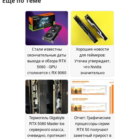
Ещё по теме
Стали известны
Хорошие новости
окончательные даты
для геймеров:
выхода и обзора RTX
Утечка утверждает,
5060 - GPU
что Nvidia
столкнется с RX 9060
значительно
XT
увеличивает
25 April 2025
поставки RTX 50
24
April 2025
Термогель Gigabyte
Отчет: Графические
RTX 5080 Master Ice
процессоры серии
серверного класса,
RTX 50 получают
очевидно, протекает
заметный прирост в