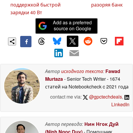
поддержкой быстрой
разоряя банк
зарядки 40 Вт
Add as a preferred
source on Google
Автор
исходного текста
:
Fawad
Murtaza
- Senior Tech Writer
- 1674
статей на Notebookcheck
c 2021 года
contact me via:
@gpctechdeals
,
LinkedIn
Автор перевода:
Нин Нгок Дуй
(Ninh Ngoc Duy)
- Помощник