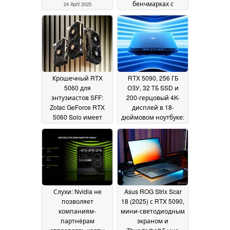
бенчмарках с
24 April 2025
последними
драйверами, но
игровая
производительность
страдает
19 April 2025
Крошечный RTX
RTX 5090, 256 ГБ
5060 для
ОЗУ, 32 ТБ SSD и
энтузиастов SFF:
200-герцовый 4K-
Zotac GeForce RTX
дисплей в 18-
5060 Solo имеет
дюймовом ноутбуке:
всего один
Представлен
вентилятор
Schenker Key 18 Pro
17 April 2025
17 April 2025
Слухи: Nvidia не
Asus ROG Strix Scar
позволяет
18 (2025) с RTX 5090,
компаниям-
мини-светодиодным
партнёрам
экраном и