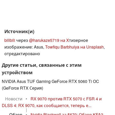
Источник(и)
bilibili
через
@harukaze5719 на X
тизерное
изображение: Asus,
Towfiqu Barbhuiya на Unsplash
,
отредактировано
Другие статьи, связанные с этим
устройством
NVIDIA Asus TUF Gaming GeForce RTX 5060 Ti OC
(GeForce RTX Серия)
Новости
•
RX 9070 против RTX 5070 с FSR 4 и
DLSS 4: RX 9070, как сообщается, теперь е...
|
Обзор
•
Nvidia Blackwell за $670: Обзор KFA2