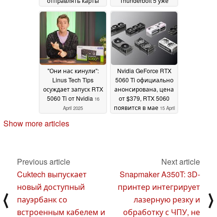
отправлять карты
Thunderbolt 5 уже
RTX 5060 Ti 8GB на
доступен для
обзоры
предварительного
17 April 2025
заказа
17 April 2025
"Они нас кинули":
Nvidia GeForce RTX
Linus Tech Tips
5060 Ti официально
осуждает запуск RTX
анонсирована, цена
5060 Ti от Nvidia
от $379, RTX 5060
16
появится в мае
April 2025
15 April
2025
Show more articles
Previous article
Next article
Cuktech выпускает
Snapmaker A350T: 3D-
новый доступный
принтер интегрирует
⟨
⟩
пауэрбанк со
лазерную резку и
встроенным кабелем и
обработку с ЧПУ, не