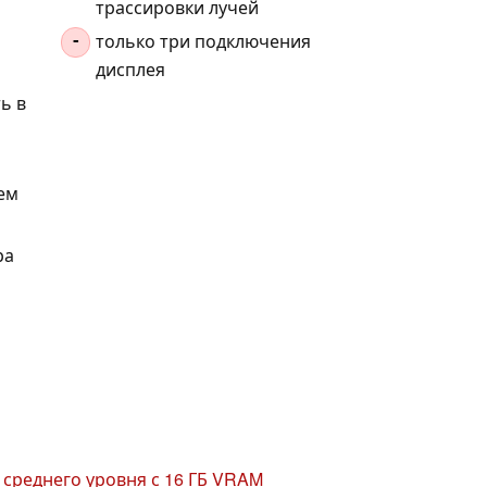
трассировки лучей
только три подключения
-
дисплея
ь в
ем
ра
среднего уровня с 16 ГБ VRAM