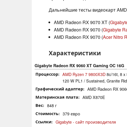
Дальнейшие тесты видеокарт AMD
AMD Radeon RX 9070 XT (
Gigabyt
AMD Radeon RX 9070 (
Gigabyte R
AMD Radeon RX 9070 (
Acer Nitro
Характеристики
Gigabyte Radeon RX 9060 XT Gaming OC 16G
Процессор
AMD Ryzen 7 9800X3D
8c/16t, 8 x
120 W PL1 / Sustained, Granite Ri
Графический адаптер
AMD Radeon RX 906
Материнская плата
AMD X870E
Вес
848 г
Стоимость
379 евро
Ссылки
Gigabyte - сайт производителя