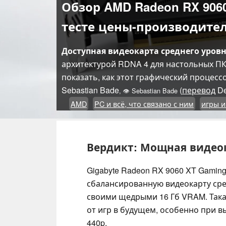
Обзор AMD Radeon RX 906
тесте цены-производите
Доступная видеокарта среднего уровн
архитектурой RDNA 4 для настольных ПК
показать, как этот графический процессо
Sebastian Bade
(
перевод
De
,
👁
Sebastian Bade
AMD
PC и всё, что связано с ним
игры и
Вердикт: Мощная видеок
Gigabyte Radeon RX 9060 XT Gamin
сбалансированную видеокарту сре
своими щедрыми 16 Гб VRAM. Така
от игр в будущем, особенно при в
440p.