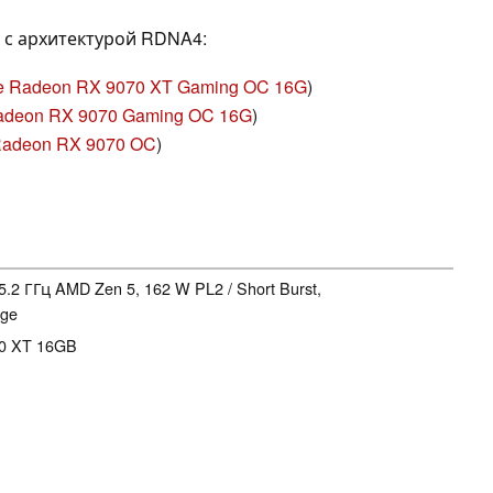
 с архитектурой RDNA4:
e Radeon RX 9070 XT Gaming OC 16G
)
adeon RX 9070 Gaming OC 16G
)
 Radeon RX 9070 OC
)
 5.2 ГГц AMD Zen 5, 162 W PL2 / Short Burst,
dge
0 XT 16GB