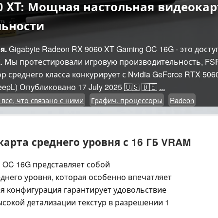
0 XT: Мощная настольная видеокарт
льности
я.
Gigabyte Radeon RX 9060 XT Gaming OC 16G - это дос
. Мы протестировали игровую производительность, FSR
р среднего класса конкурирует с Nvidia GeForce RTX 506
epL)
Опубликовано
17 July 2025
🇺🇸
🇩🇪
...
 всё, что связано с ними
Графич. процессоры
Radeon
арта среднего уровня с 16 ГБ VRAM
g OC 16G представляет собой
днего уровня, которая особенно впечатляет
я конфигурация гарантирует удовольствие
ысокой детализации текстур в разрешении 1