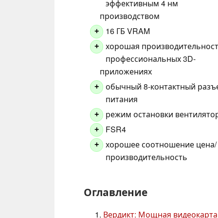
эффективным 4 нм
производством
16 ГБ VRAM
+
хорошая производительност
+
профессиональных 3D-
приложениях
обычный 8-контактный разъ
+
питания
режим остановки вентилято
+
FSR4
+
хорошее соотношение цена/
+
производительность
Оглавление
Вердикт: Мощная видеокарта 