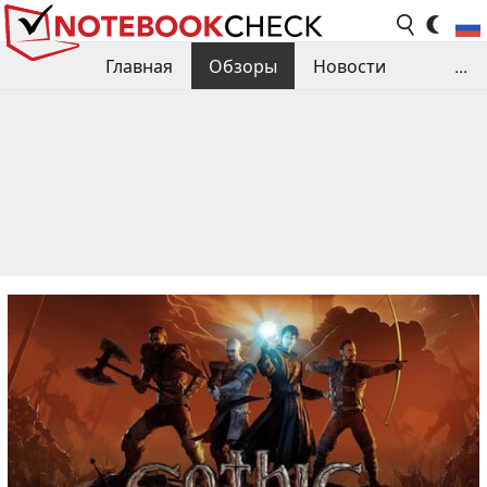
Главная
Обзоры
Новости
...
Сравнения производительности
Библиотека
Поиск обзора
Контакты