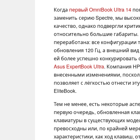
Когда
первый OmniBook Ultra 14
поя
заменить серию Spectre, мы высо
качество, однако подвергли критик
относительно большие габариты. 
переработана: все конфигурации 
обновления 120 Гц, а внешний вид
ей более успешно конкурировать 
Asus ExpertBook Ultra
. Компания HP
внесенными изменениями, поскол
позволяет с лёгкостью отнести эт
EliteBook.
Тем не менее, есть некоторые асп
первую очередь, обновленная кла
клавиатуры в существующих моделя
превосходны или, по крайней мере
характеристики, как ход клавиш, 