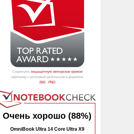
Сохранить
защищённую авторским правом
картинку с итоговым рейтингом в формате
SVG
/
PNG
Очень хорошо (88%)
OmniBook Ultra 14 Core Ultra X9