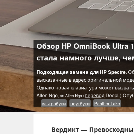
Обзор HP OmniBook Ultra 
стала намного лучше, ч
Подходящая замена для HP Spectre.
Об
высказанные в адрес оригинальной моде
Однако новая клавиатура может вызват
Allen Ngo
(
перевод
DeepL)
Опу
,
👁
Allen Ngo
ультрабуки
ноутбуки
Panther Lake
Вердикт — Превосходны