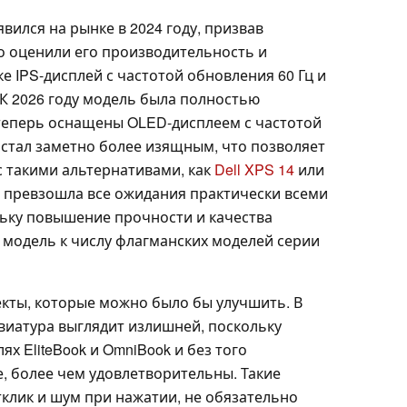
вился на рынке в 2024 году, призвав
ко оценили его производительность и
е IPS-дисплей с частотой обновления 60 Гц и
К 2026 году модель была полностью
теперь оснащены OLED-дисплеем с частотой
 стал заметно более изящным, что позволяет
с такими альтернативами, как
Dell XPS 14
или
 превзошла все ожидания практически всеми
ьку повышение прочности и качества
у модель к числу флагманских моделей серии
екты, которые можно было бы улучшить. В
виатура выглядит излишней, поскольку
х EliteBook и OmniBook и без того
, более чем удовлетворительны. Такие
отклик и шум при нажатии, не обязательно