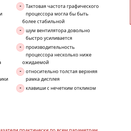
Тактовая частота графического
-
и
процессора могла бы быть
более стабильной
шум вентилятора довольно
-
быстро усиливается
производительность
-
процессора несколько ниже
а
ожидаемой
относительно толстая верхняя
-
мики
рамка дисплея
клавиши с нечетким откликом
-
азатели практически по всем параметрам