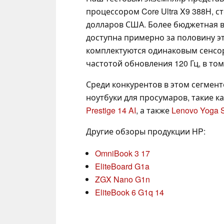
процессором Core Ultra X9 388H, 
долларов США. Более бюджетная ве
доступна примерно за половину э
комплектуются одинаковым сенсо
частотой обновления 120 Гц, в то
Среди конкурентов в этом сегмен
ноутбуки для просумаров, такие к
Prestige 14 AI
, а также
Lenovo Yoga S
Другие обзоры продукции HP:
OmniBook 3 17
EliteBoard G1a
ZGX Nano G1n
EliteBook 6 G1q 14