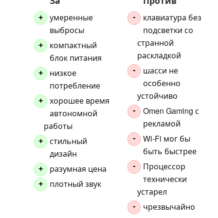
За
Против
умеренные
клавиатура без
+
-
выбросы
подсветки со
странной
компактный
+
раскладкой
блок питания
шасси не
-
низкое
+
особенно
потребление
устойчиво
хорошее время
+
Omen Gaming с
-
автономной
рекламой
работы
Wi-Fi мог бы
-
стильный
+
быть быстрее
дизайн
Процессор
-
разумная цена
+
технически
плотный звук
+
устарел
чрезвычайно
-