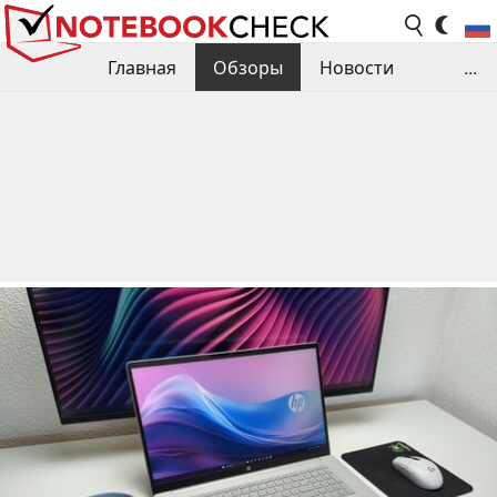
Главная
Обзоры
Новости
...
Сравнения производительности
Библиотека
Поиск обзора
Контакты