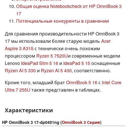
Общая оценка Notebookcheck от HP OmniBook 3
17
Потенциальные конкуренты в сравнении
Для сравнения производительности HP OmnBook 3
17 мы использовали более старую модель
Acer
Aspire 3 A315
с технически очень похожим
процессором
Ryzen 5 7520U
и современные модели
Lenovo
IdeaPad Slim 5 16
и
IdeaPad 5 15
оснащенные
Ryzen AI 5 330
и
Ryzen AI 5 430
, соответственно.
Кроме того, младший брат
OmniBook 5 16
с
Intel Core
Ultra 7 255U
также представлен в таблицах.
Характеристики
HP OmniBook 3 17-dp0451ng (
OmniBook 3 Серия
)