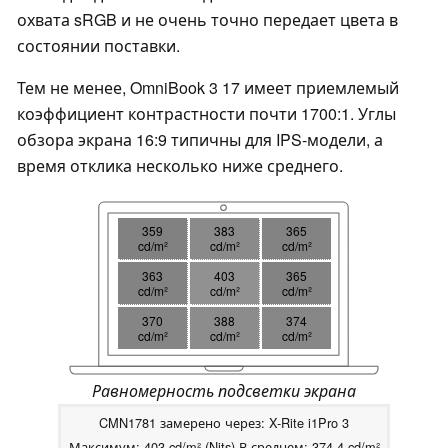
охвата sRGB и не очень точно передает цвета в
состоянии поставки.
Тем не менее, OmniBook 3 17 имеет приемлемый
коэффициент контрастности почти 1700:1. Углы
обзора экрана 16:9 типичны для IPS-модели, а
время отклика несколько ниже среднего.
359
383
365
cd/m²
cd/m²
cd/m²
363
403
365
cd/m²
cd/m²
cd/m²
370
388
374
cd/m²
cd/m²
cd/m²
Равномерность подсветки экрана
CMN1781 замерено через: X-Rite i1Pro 3
Максимум: 403 cd/m² (Nits) В среднем: 374.4 cd/m²