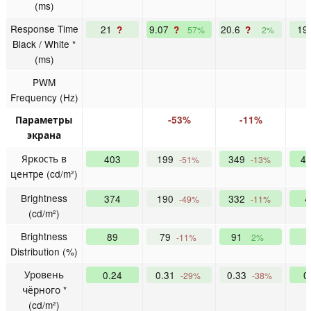
(ms)
Response Time
21
9.07
20.6
19
?
?
?
57%
2%
Black / White *
(ms)
PWM
Frequency (Hz)
Параметры
-53%
-11%
экрана
Яркость в
403
199
349
4
-51%
-13%
центре (cd/m²)
Brightness
374
190
332
4
-49%
-11%
(cd/m²)
Brightness
89
79
91
-11%
2%
Distribution (%)
Уровень
0.24
0.31
0.33
0
-29%
-38%
чёрного *
(cd/m²)