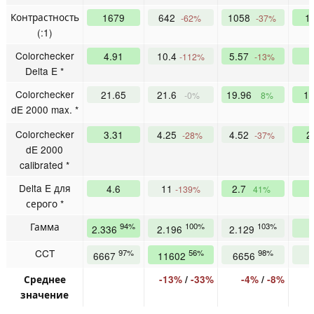
Контрастность
1679
642
1058
1
-62%
-37%
(:1)
Colorchecker
4.91
10.4
5.57
-112%
-13%
Delta E *
Colorchecker
21.65
21.6
19.96
1
-0%
8%
dE 2000 max. *
Colorchecker
3.31
4.25
4.52
2
-28%
-37%
dE 2000
calibrated *
Delta E для
4.6
11
2.7
-139%
41%
серого *
Гамма
94%
100%
103%
2.336
2.196
2.129
CCT
97%
56%
98%
6667
11602
6656
Среднее
-13%
/
-33%
-4%
/
-8%
значение