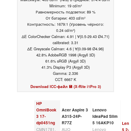
Minimum: 19 cd/m²
Равномерность подсветки: 89 %
От батареи: 403 cd/m²
Контрастность: 1679:1 (Уровень чёрного:
0.24 cd/m²)
ΔE ColorChecker Calman: 4.91 | ∀{0.5-29.43 Ø4.71}
calibrated: 3.31
ΔE Greyscale Calman: 4.6 | ∀{0.09-98 Ø4.96}
42.8% AdobeRGB 1998 (Argyll 3D)
61.6% sRGB (Argyll 3D)
41.3% Display P3 (Argyll 3D)
Gamma: 2.336
CCT: 6667 K
Download ICC-файл 💾 (X-Rite i1Pro 3)
HP
OmniBook
Acer Aspire 3
Lenovo
3 17-
A315-24P-
IdeaPad Slim
dp0451ng
R77Z
5 16AKP10
Leno
CMN1781,
AUO
Lenovo
5 2-