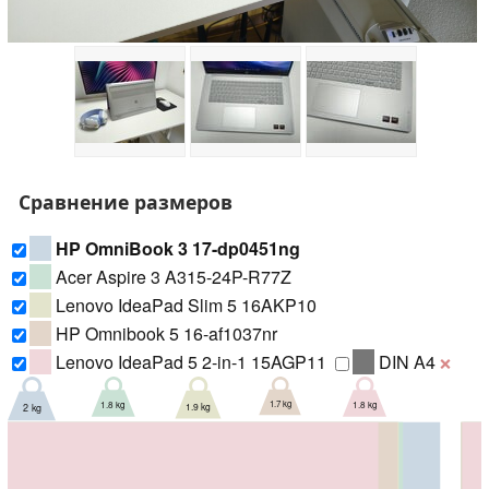
Сравнение размеров
HP OmniBook 3 17-dp0451ng
Acer Aspire 3 A315-24P-R77Z
Lenovo IdeaPad Slim 5 16AKP10
HP Omnibook 5 16-af1037nr
Lenovo IdeaPad 5 2-in-1 15AGP11
DIN A4
❌
1.7 kg
1.8 kg
1.8 kg
1.9 kg
2 kg