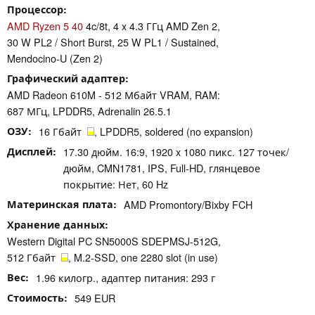
Процессор
AMD Ryzen 5 40
4c/8t, 4 x 4.3 ГГц AMD Zen 2,
30 W PL2 / Short Burst, 25 W PL1 / Sustained,
Mendocino-U (Zen 2)
Графический адаптер
AMD Radeon 610M - 512 Мбайт VRAM, RAM:
687 МГц, LPDDR5, Adrenalin 26.5.1
ОЗУ
16 Гбайт
, LPDDR5, soldered (no expansion)
Дисплей
17.30 дюйм. 16:9, 1920 x 1080 пикс. 127 точек/
дюйм, CMN1781, IPS, Full-HD, глянцевое
покрытие: Нет, 60 Hz
Материнская плата
AMD Promontory/Bixby FCH
Хранение данных
Western Digital PC SN5000S SDEPMSJ-512G,
512 Гбайт
, M.2-SSD, one 2280 slot (in use)
Вес
1.96 килогр., адаптер питания: 293 г
Стоимость
549 EUR