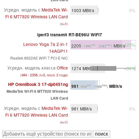
Усредн. модель с
MediaTek Wi-
1003
MBit/s
0%
Fi 6 MT7920 Wireless LAN Card
(
n=1
)
iperf3 transmit RT-BE96U WiFi7
Lenovo Yoga 7a 2-in-1
+125%
2205
MBit/s
min
max
(1890
- 2383
)
14AGP11
Realtek 8922AE WiFi 7 PCI-E NIC
Усредн. модель класса
Office
1274
MBit/s
+30%
(
484 - 2358, n=3, посл. 2 года
)
HP OmniBook 3 17-dp0451ng
981
MBit/s
min
max
(904
- 1066
)
MediaTek Wi-Fi 6 MT7920 Wireless
LAN Card
Усредн. модель с
MediaTek Wi-
981
MBit/s
0%
Fi 6 MT7920 Wireless LAN Card
(
n=1
)