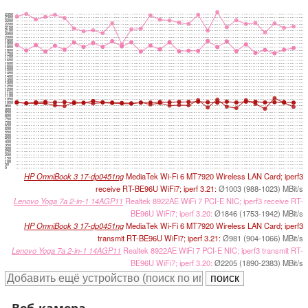
2350
2300
2250
2200
2150
2100
2050
2000
1950
1900
1850
1800
1750
1700
1650
1600
1550
1500
1450
1400
1350
1300
1250
1200
1150
1100
1050
1000
950
900
850
800
750
700
650
600
550
500
450
400
350
300
250
200
150
100
50
0
HP OmniBook 3 17-dp0451ng
MediaTek Wi-Fi 6 MT7920 Wireless LAN Card; iperf3
receive RT-BE96U WiFi7; iperf 3.21:
Ø1003 (988-1023) MBit/s
Lenovo Yoga 7a 2-in-1 14AGP11
Realtek 8922AE WiFi 7 PCI-E NIC; iperf3 receive RT-
BE96U WiFi7; iperf 3.20:
Ø1846 (1753-1942) MBit/s
HP OmniBook 3 17-dp0451ng
MediaTek Wi-Fi 6 MT7920 Wireless LAN Card; iperf3
transmit RT-BE96U WiFi7; iperf 3.21:
Ø981 (904-1066) MBit/s
Lenovo Yoga 7a 2-in-1 14AGP11
Realtek 8922AE WiFi 7 PCI-E NIC; iperf3 transmit RT-
BE96U WiFi7; iperf 3.20:
Ø2205 (1890-2383) MBit/s
Веб-камера