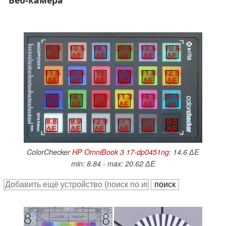
16.8
10.5
16.1
20.6
13.5
10.6
∆E
∆E
∆E
∆E
∆E
∆E
11.5
20.6
15
17.2
11.8
12.5
∆E
∆E
∆E
∆E
∆E
∆E
16.4
18.1
17.4
11.3
14.3
20.4
∆E
∆E
∆E
∆E
∆E
∆E
17.7
9.5
8.8
9.9
12.9
17.1
∆E
∆E
∆E
∆E
∆E
∆E
ColorChecker
HP OmniBook 3 17-dp0451ng
: 14.6 ∆E
min: 8.84 - max: 20.62 ∆E