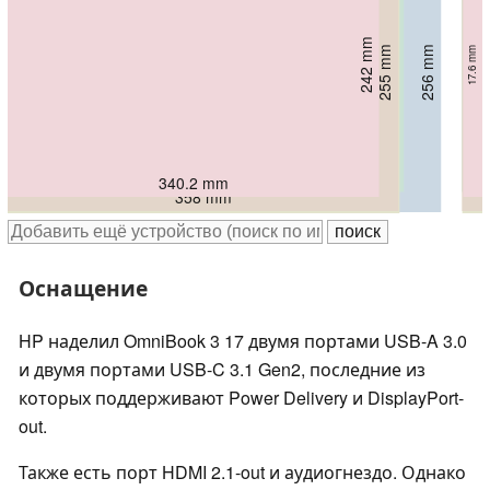
237.5 mm
242 mm
18.9 mm
255 mm
256 mm
257 mm
17.6 mm
18.6 mm
16.4 mm
18.4 mm
362.9 mm
340.2 mm
358 mm
397 mm
359 mm
Оснащение
HP наделил OmniBook 3 17 двумя портами USB-A 3.0
и двумя портами USB-C 3.1 Gen2, последние из
которых поддерживают Power Delivery и DisplayPort-
out.
Также есть порт HDMI 2.1-out и аудиогнездо. Однако