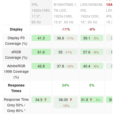
IPS,
B156HTN06.1,
LEN160WUM,
15A
1920x1080,
TN LED,
IPS,
LEN
17.3",
1920x1080,
1920x1200,
IPS,
60 Hz
15.6", 60 Hz
16", 60 Hz
15.3
Display
-11%
-6%
Display P3
41.3
36.6
39.1
3
-11%
-5%
Coverage (%)
sRGB
61.6
55
57.6
5
-11%
-6%
Coverage (%)
AdobeRGB
42.8
37.8
40.4
3
-12%
-6%
1998 Coverage
(%)
Response
24%
5%
Times
Response Time
34.5
38.05
31.9
30
?
?
?
8%
Grey 50% /
-10%
Grey 80% *