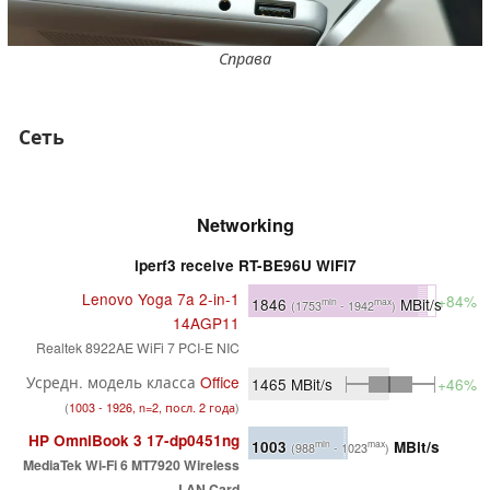
Справа
Сеть
Networking
iperf3 receive RT-BE96U WiFi7
Lenovo Yoga 7a 2-in-1
+84%
1846
MBit/s
min
max
(1753
- 1942
)
14AGP11
Realtek 8922AE WiFi 7 PCI-E NIC
Усредн. модель класса
Office
1465
MBit/s
+46%
(
1003 - 1926, n=2, посл. 2 года
)
HP OmniBook 3 17-dp0451ng
1003
MBit/s
min
max
(988
- 1023
)
MediaTek Wi-Fi 6 MT7920 Wireless
LAN Card