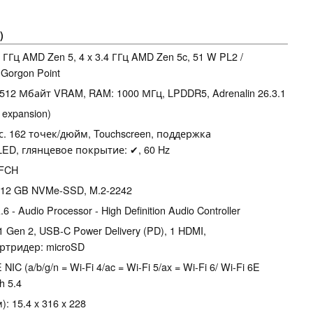
)
.5 ГГц AMD Zen 5, 4 x 3.4 ГГц AMD Zen 5c, 51 W PL2 /
 Gorgon Point
 512 Мбайт VRAM, RAM: 1000 МГц, LPDDR5, Adrenalin 26.3.1
 expansion)
кс. 162 точек/дюйм, Touchscreen, поддержка
ED, глянцевое покрытие: ✔, 60 Hz
 FCH
512 GB NVMe-SSD, M.2-2242
 Audio Processor - High Definition Audio Controller
.1 Gen 2, USB-C Power Delivery (PD), 1 HDMI,
артридер: microSD
NIC (a/b/g/n = Wi-Fi 4/ac = Wi-Fi 5/ax = Wi-Fi 6/ Wi-Fi 6E
h 5.4
 15.4 x 316 x 228