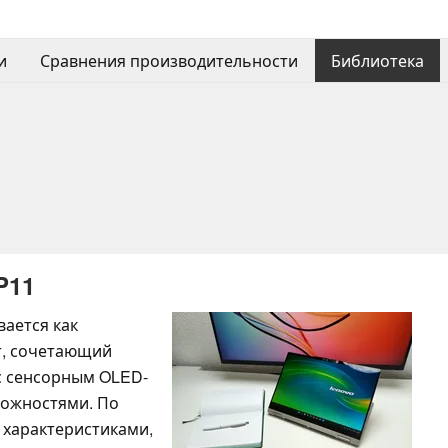
и
Сравнения производительности
Библиотека
P11
вается как
т, сочетающий
с сенсорным OLED-
ожностями. По
 характеристиками,