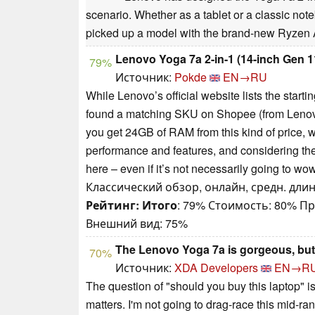
scenario. Whether as a tablet or a classic note
picked up a model with the brand-new Ryzen 
Lenovo Yoga 7a 2-in-1 (14-inch Gen 11
79%
Источник:
Pokde
EN→RU
While Lenovo’s official website lists the start
found a matching SKU on Shopee (from Lenovo’s
you get 24GB of RAM from this kind of price, w
performance and features, and considering the m
here – even if it’s not necessarily going to wo
Классический обзор, онлайн, средн. длин
Рейтинг:
Итого
: 79% Стоимость: 80% П
Внешний вид: 75%
The Lenovo Yoga 7a is gorgeous, but
70%
Источник:
XDA Developers
EN→R
The question of "should you buy this laptop" i
matters. I'm not going to drag-race this mid-ra