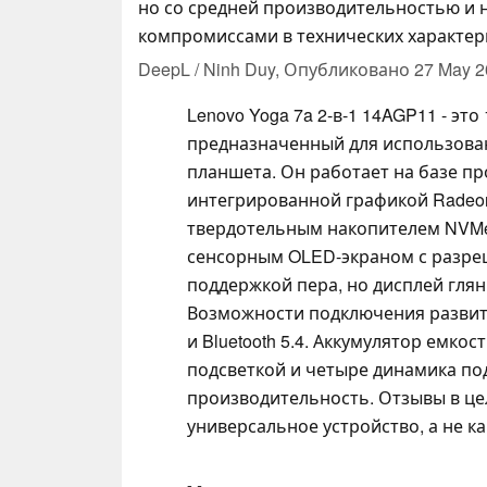
но со средней производительностью и
компромиссами в технических характер
DeepL / Ninh Duy,
Опубликовано
27 May 2
Lenovo Yoga 7a 2-в-1 14AGP11 - э
предназначенный для использования
планшета. Он работает на базе пр
интегрированной графикой Radeon
твердотельным накопителем NVMe
сенсорным OLED-экраном с разреш
поддержкой пера, но дисплей глянц
Возможности подключения развиты: 
и Bluetooth 5.4. Аккумулятор емкос
подсветкой и четыре динамика п
производительность. Отзывы в це
универсальное устройство, а не ка