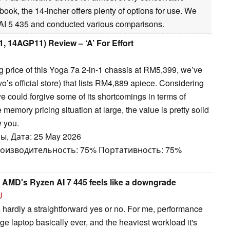
book, the 14-incher offers plenty of options for use. We
AI 5 435 and conducted various comparisons.
, 14AGP11) Review – ‘A’ For Effort
ing price of this Yoga 7a 2-in-1 chassis at RM5,399, we’ve
 official store) that lists RM4,889 apiece. Considering
e could forgive some of its shortcomings in terms of
emory pricing situation at large, the value is pretty solid
w you.
ы, Дата: 25 May 2026
роизводительность: 75% Портативность: 75%
 AMD's Ryzen AI 7 445 feels like a downgrade
U
s hardly a straightforward yes or no. For me, performance
nge laptop basically ever, and the heaviest workload it's