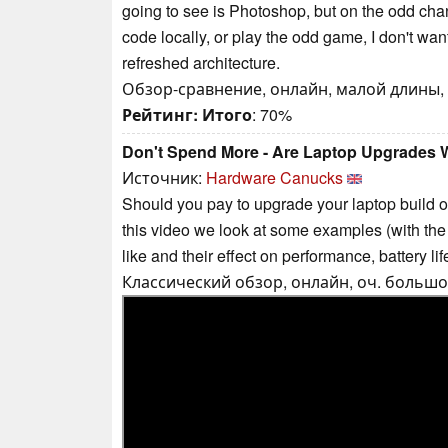
going to see is Photoshop, but on the odd ch
code locally, or play the odd game, I don't wan
refreshed architecture.
Обзор-сравнение, онлайн, малой длины, 
Рейтинг:
Итого
: 70%
Don't Spend More - Are Laptop Upgrades W
Источник:
Hardware Canucks
Should you pay to upgrade your laptop build 
this video we look at some examples (with th
like and their effect on performance, battery li
Классический обзор, онлайн, оч. большой