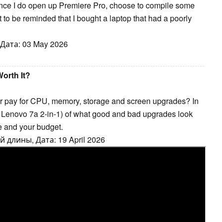
ance I do open up Premiere Pro, choose to compile some
t to be reminded that I bought a laptop that had a poorly
Дата: 03 May 2026
orth It?
or pay for CPU, memory, storage and screen upgrades? In
e Lenovo 7a 2-in-1) of what good and bad upgrades look
fe and your budget.
 длины, Дата: 19 April 2026