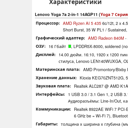
Характеристики
Lenovo Yoga 7a 2-in-1 14AGP11 (
Yoga 7 Серия
Процессор
AMD Ryzen AI 5 435
6c/12t, 2 x 4
Short Burst, 35 W PL1 / Sustained,
Графический адаптер
AMD Radeon 840M
-
ОЗУ
16 Гбайт
, LPDDR5X-8000, soldered (no
Дисплей
14.00 дюйм. 16:10, 1920 x 1200 пи
стилуса, Lenovo LEN140WUXGA, OL
Материнская плата
AMD Promontory/Bixby
Хранение данных
Kioxia KEG70ZNT512G, 
Звуковая плата
Realtek ALC287 @ AMD K1A.6 -
Интерфейсы
1 USB 3.0 / 3.1 Gen 1, 2 USB 3
Аудиоразъёмы: Line-In/Out, к
Коммуникации
Realtek 8922AE WiFi 7 PCI-E 
6 GHz be = Wi-Fi 7), Bluetoot
Габариты
толщина х ширина х глубина (мм):