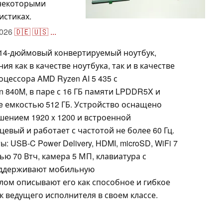
 некоторыми
истиках.
026
🇩🇪
🇺🇸
...
то 14-дюймовый конвертируемый ноутбук,
 как в качестве ноутбука, так и в качестве
оцессора AMD Ryzen AI 5 435 с
 840M, в паре с 16 ГБ памяти LPDDR5X и
 емкостью 512 ГБ. Устройство оснащено
ением 1920 x 1200 и встроенной
евый и работает с частотой не более 60 Гц.
USB-C Power Delivery, HDMI, microSD, WiFi 7
тью 70 Втч, камера 5 МП, клавиатура с
оддерживают мобильную
лом описывают его как способное и гибкое
к ведущего исполнителя в своем классе.