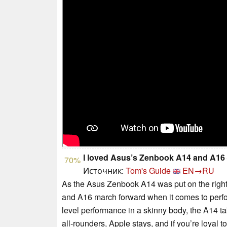
I loved Asus’s Zenbook A14 and A16 
70%
Источник:
Tom's Guide
EN→RU
As the Asus Zenbook A14 was put on the right t
and A16 march forward when it comes to perfo
level performance in a skinny body, the A14 ta
all-rounders, Apple stays, and if you’re loyal