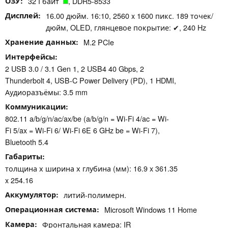
ОЗУ
32 Гбайт
, DDR5-8533
Дисплей
16.00 дюйм. 16:10, 2560 x 1600 пикс. 189 точек/
дюйм, OLED, глянцевое покрытие: ✔, 240 Hz
Хранение данных
M.2 PCIe
Интерфейсы
2 USB 3.0 / 3.1 Gen 1, 2 USB4 40 Gbps, 2
Thunderbolt 4, USB-C Power Delivery (PD), 1 HDMI,
Аудиоразъёмы: 3.5 mm
Коммуникации
802.11 a/​b/​g/​n/​ac/​ax/​be (a/b/g/n = Wi-Fi 4/ac = Wi-
Fi 5/ax = Wi-Fi 6/ Wi-Fi 6E 6 GHz be = Wi-Fi 7),
Bluetooth 5.4
Габариты
толщина х ширина х глубина (мм): 16.9 x 361.35
x 254.16
Аккумулятор
литий-полимерн.
Операционная система
Microsoft Windows 11 Home
Камера
Фронтальная камера: IR