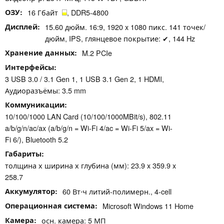
ОЗУ
16 Гбайт
, DDR5-4800
Дисплей
15.60 дюйм. 16:9, 1920 x 1080 пикс. 141 точек/
дюйм, IPS, глянцевое покрытие: ✔, 144 Hz
Хранение данных
M.2 PCIe
Интерфейсы
3 USB 3.0 / 3.1 Gen 1, 1 USB 3.1 Gen 2, 1 HDMI,
Аудиоразъёмы: 3.5 mm
Коммуникации
10/100/1000 LAN Card (10/100/1000MBit/s), 802.11
a/b/g/n/ac/ax (a/b/g/n = Wi-Fi 4/ac = Wi-Fi 5/ax = Wi-
Fi 6/), Bluetooth 5.2
Габариты
толщина х ширина х глубина (мм): 23.9 x 359.9 x
258.7
Аккумулятор
60 Вт⋅ч литий-полимерн., 4-cell
Операционная система
Microsoft Windows 11 Home
Камера
осн. камера: 5 МП