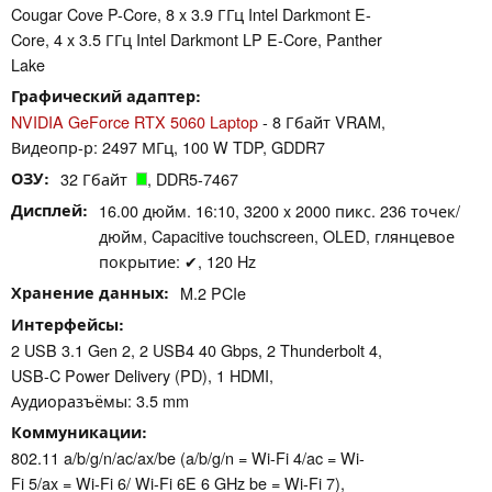
Cougar Cove P-Core, 8 x 3.9 ГГц Intel Darkmont E-
Core, 4 x 3.5 ГГц Intel Darkmont LP E-Core, Panther
Lake
Графический адаптер
NVIDIA GeForce RTX 5060 Laptop
- 8 Гбайт VRAM,
Видеопр-р: 2497 МГц, 100 W TDP, GDDR7
ОЗУ
32 Гбайт
, DDR5-7467
Дисплей
16.00 дюйм. 16:10, 3200 x 2000 пикс. 236 точек/
дюйм, Capacitive touchscreen, OLED, глянцевое
покрытие: ✔, 120 Hz
Хранение данных
M.2 PCIe
Интерфейсы
2 USB 3.1 Gen 2, 2 USB4 40 Gbps, 2 Thunderbolt 4,
USB-C Power Delivery (PD), 1 HDMI,
Аудиоразъёмы: 3.5 mm
Коммуникации
802.11 a/​b/​g/​n/​ac/​ax/​be (a/b/g/n = Wi-Fi 4/ac = Wi-
Fi 5/ax = Wi-Fi 6/ Wi-Fi 6E 6 GHz be = Wi-Fi 7),