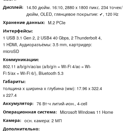
Дисплей
14.50 дюйм. 16:10, 2880 x 1800 пикс. 234 точек/
дюйм, OLED, глянцевое покрытие: ✔, 120 Hz
Хранение данных
M.2 PCIe
Интерфейсы
1 USB 3.1 Gen 2, 2 USB4 40 Gbps, 2 Thunderbolt 4,
1 HDMI, Аудиоразъёмы: 3.5 mm, картридер:
microSD
Коммуникации
802.11 a/b/g/n/ac/ax (a/b/g/n = Wi-Fi 4/ac = Wi-
Fi 5/ax = Wi-Fi 6/), Bluetooth 5.3
Габариты
толщина х ширина х глубина (мм): 17.96 x 322.4
x 227.4
Аккумулятор
76 Вт⋅ч литий-ион., 4-cell
Операционная система
Microsoft Windows 11 Home
Камера
осн. камера: 2 МП
Дополнительно