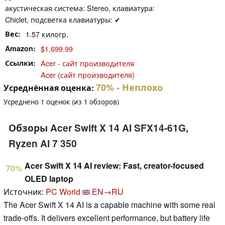
акустическая система: Stereo, клавиатура:
Chiclet, подсветка клавиатуры: ✔
Вес
1.57 килогр.
Amazon
$1,699.99
Ссылки
Acer - сайт производителя
Acer (сайт производителя)
70%
- Неплохо
Усреднённая оценка:
Усреднено
1
оценок (из
1
обзоров)
Обзоры Acer Swift X 14 AI SFX14-61G,
Ryzen AI 7 350
Acer Swift X 14 AI review: Fast, creator-focused
70%
OLED laptop
Источник:
PC World
EN→RU
The Acer Swift X 14 AI is a capable machine with some real
trade-offs. It delivers excellent performance, but battery life