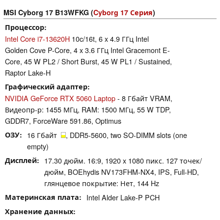
MSI Cyborg 17 B13WFKG (
Cyborg 17 Серия
)
Процессор
Intel Core i7-13620H
10c/16t, 6 x 4.9 ГГц Intel
Golden Cove P-Core, 4 x 3.6 ГГц Intel Gracemont E-
Core, 45 W PL2 / Short Burst, 45 W PL1 / Sustained,
Raptor Lake-H
Графический адаптер
NVIDIA GeForce RTX 5060 Laptop
- 8 Гбайт VRAM,
Видеопр-р: 1455 МГц, RAM: 1500 МГц, 55 W TDP,
GDDR7, ForceWare 591.86, Optimus
ОЗУ
16 Гбайт
, DDR5-5600, two SO-DIMM slots (one
empty)
Дисплей
17.30 дюйм. 16:9, 1920 x 1080 пикс. 127 точек/
дюйм, BOEhydis NV173FHM-NX4, IPS, Full-HD,
глянцевое покрытие: Нет, 144 Hz
Материнская плата
Intel Alder Lake-P PCH
Хранение данных