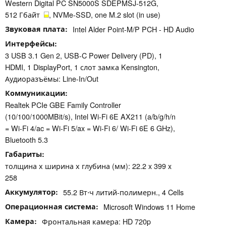
Western Digital PC SN5000S SDEPMSJ-512G,
512 Гбайт
, NVMe-SSD, one M.2 slot (in use)
Звуковая плата
Intel Alder Point-M/P PCH - HD Audio
Интерфейсы
3 USB 3.1 Gen 2, USB-C Power Delivery (PD), 1
HDMI, 1 DisplayPort, 1 слот замка Kensington,
Аудиоразъёмы: Line-In/Out
Коммуникации
Realtek PCIe GBE Family Controller
(10/100/1000MBit/s), Intel Wi-Fi 6E AX211 (a/b/g/h/n
= Wi-Fi 4/ac = Wi-Fi 5/ax = Wi-Fi 6/ Wi-Fi 6E 6 GHz),
Bluetooth 5.3
Габариты
толщина х ширина х глубина (мм): 22.2 x 399 x
258
Аккумулятор
55.2 Вт⋅ч литий-полимерн., 4 Cells
Операционная система
Microsoft Windows 11 Home
Камера
Фронтальная камера: HD 720p