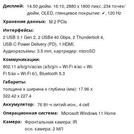
Дисплей
14.50 дюйм. 16:10, 2880 x 1800 пикс. 234 точек/
дюйм, OLED, глянцевое покрытие: ✔, 120 Hz
Хранение данных
M.2 PCIe
Интерфейсы
2 USB 3.1 Gen 2, 2 USB4 40 Gbps, 2 Thunderbolt 4,
USB-C Power Delivery (PD), 1 HDMI,
Аудиоразъёмы: 3.5 mm, картридер: microSD
Коммуникации
802.11 a/b/g/n/ac/ax (a/b/g/n = Wi-Fi 4/ac = Wi-
Fi 5/ax = Wi-Fi 6/), Bluetooth 5.3
Габариты
толщина х ширина х глубина (мм): 17.96 x
322.42 x 227.4
Аккумулятор
76 Вт⋅ч литий-ион., 4-cell
Операционная система
Microsoft Windows 11 Home
Камера
Фронтальная камера: IR
осн. камера: 2 МП