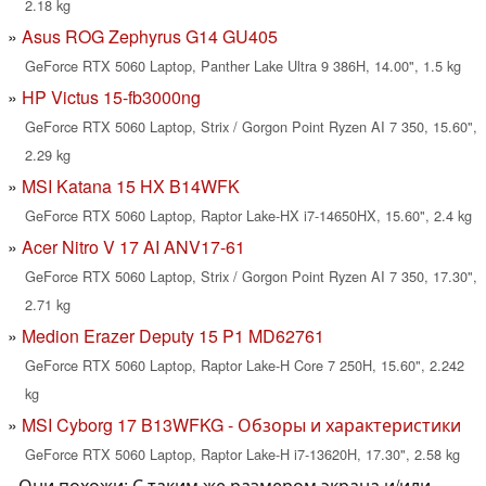
2.18 kg
Asus ROG Zephyrus G14 GU405
GeForce RTX 5060 Laptop, Panther Lake Ultra 9 386H, 14.00", 1.5 kg
HP Victus 15-fb3000ng
GeForce RTX 5060 Laptop, Strix / Gorgon Point Ryzen AI 7 350, 15.60",
2.29 kg
MSI Katana 15 HX B14WFK
GeForce RTX 5060 Laptop, Raptor Lake-HX i7-14650HX, 15.60", 2.4 kg
Acer Nitro V 17 AI ANV17-61
GeForce RTX 5060 Laptop, Strix / Gorgon Point Ryzen AI 7 350, 17.30",
2.71 kg
Medion Erazer Deputy 15 P1 MD62761
GeForce RTX 5060 Laptop, Raptor Lake-H Core 7 250H, 15.60", 2.242
kg
MSI Cyborg 17 B13WFKG - Обзоры и характеристики
GeForce RTX 5060 Laptop, Raptor Lake-H i7-13620H, 17.30", 2.58 kg
Они похожи: С таким же размером экрана и/или