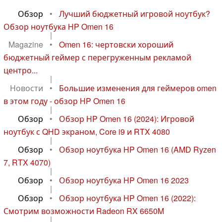
Обзор
•
Лучший бюджетный игровой ноутбук?
Обзор ноутбука HP Omen 16
|
Magazine
•
Omen 16: чертовски хороший
бюджетный геймер с перегруженным рекламой
центро...
|
Новости
•
Большие изменения для геймеров omen
в этом году - обзор HP Omen 16
|
Обзор
•
Обзор HP Omen 16 (2024): Игровой
ноутбук с QHD экраном, Core i9 и RTX 4080
|
Обзор
•
Обзор ноутбука HP Omen 16 (AMD Ryzen
7, RTX 4070)
|
Обзор
•
Обзор ноутбука HP Omen 16 2023
|
Обзор
•
Обзор ноутбука HP Omen 16 (2022):
Смотрим возможности Radeon RX 6650M
|