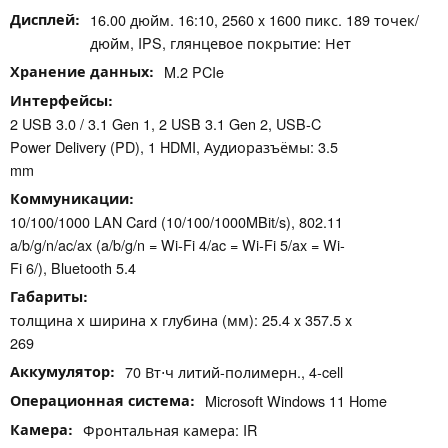
Дисплей
16.00 дюйм. 16:10, 2560 x 1600 пикс. 189 точек/
дюйм, IPS, глянцевое покрытие: Нет
Хранение данных
M.2 PCIe
Интерфейсы
2 USB 3.0 / 3.1 Gen 1, 2 USB 3.1 Gen 2, USB-C
Power Delivery (PD), 1 HDMI, Аудиоразъёмы: 3.5
mm
Коммуникации
10/100/1000 LAN Card (10/100/1000MBit/s), 802.11
a/b/g/n/ac/ax (a/b/g/n = Wi-Fi 4/ac = Wi-Fi 5/ax = Wi-
Fi 6/), Bluetooth 5.4
Габариты
толщина х ширина х глубина (мм): 25.4 x 357.5 x
269
Аккумулятор
70 Вт⋅ч литий-полимерн., 4-cell
Операционная система
Microsoft Windows 11 Home
Камера
Фронтальная камера: IR