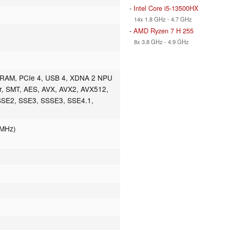
-
Intel Core i5-13500HX
14x 1.8 GHz - 4.7 GHz
-
AMD Ryzen 7 H 255
8x 3.8 GHz - 4.9 GHz
AM, PCIe 4, USB 4, XDNA 2 NPU
r, SMT, AES, AVX, AVX2, AVX512,
SSE2, SSE3, SSSE3, SSE4.1,
 MHz)