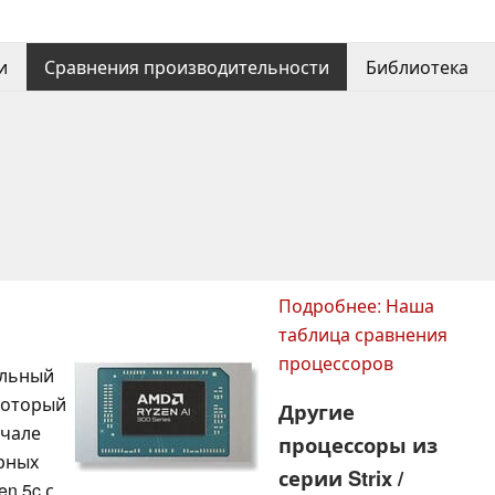
и
Сравнения производительности
Библиотека
Подробнее: Наша
таблица сравнения
процессоров
ильный
 который
Другие
ачале
процессоры из
орных
серии Strix /
en 5c с