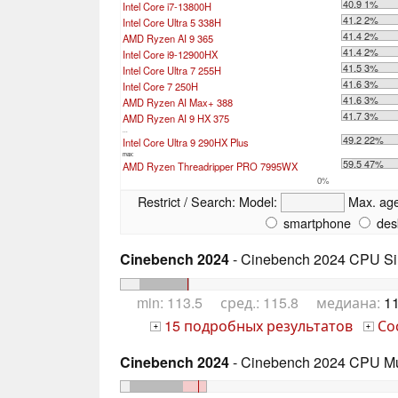
40.9 1%
Intel Core i7-13800H
41.2 2%
Intel Core Ultra 5 338H
41.4 2%
AMD Ryzen AI 9 365
41.4 2%
Intel Core i9-12900HX
41.5 3%
Intel Core Ultra 7 255H
41.6 3%
Intel Core 7 250H
41.6 3%
AMD Ryzen AI Max+ 388
41.7 3%
AMD Ryzen AI 9 HX 375
...
49.2 22%
Intel Core Ultra 9 290HX Plus
max:
59.5 47%
AMD Ryzen Threadripper PRO 7995WX
0%
Restrict / Search:
Model:
Max. ag
smartphone
des
Cinebench 2024
- Cinebench 2024 CPU Si
min: 113.5 сред.: 115.8 медиана:
11
15 подробных результатов
Со
+
+
Cinebench 2024
- Cinebench 2024 CPU Mu