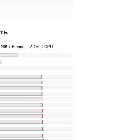
ть
 X265 + Blender + 3DM11 CPU
)