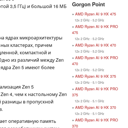
Gorgon Point
ой 3,5 ГГц) и большой 16 МБ
»
AMD Ryzen AI 9 HX 475
12x 2 GHz - 5.2 GHz
»
AMD Ryzen AI 9 HX PRO
475
 на ядрах микроархитектуры
12x 2 GHz - 5.2 GHz
ьных кластерах, причем
»
AMD Ryzen AI 9 HX 470
12x 2 GHz - 5.2 GHz
дленной, компактной и
»
AMD Ryzen AI 9 HX PRO
Одно из различий между Zen
470
; ядра Zen 5 имеют более
12x 2 GHz - 5.2 GHz
»
AMD Ryzen AI 9 HX 375
12x 2 GHz - 5.1 GHz
ализация Zen 5
»
AMD Ryzen AI 9 HX PRO
 Zen 4, чем к настольному Zen
375
й разницы в пропускной
12x 2 GHz - 5.1 GHz
»
AMD Ryzen AI 9 HX 370
в.
12x 2 GHz - 5.1 GHz
»
AMD Ryzen AI 9 HX PRO
вает оперативную память
370