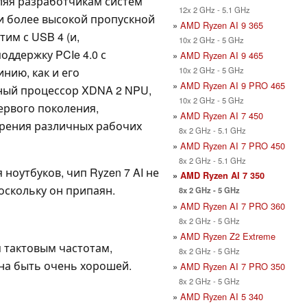
ляя разработчикам систем
12x 2 GHz - 5.1 GHz
и более высокой пропускной
»
AMD Ryzen AI 9 365
им с USB 4 (и,
10x 2 GHz - 5 GHz
поддержку PCIe 4.0 с
»
AMD Ryzen AI 9 465
10x 2 GHz - 5 GHz
инию, как и его
»
AMD Ryzen AI 9 PRO 465
ный процессор XDNA 2 NPU,
10x 2 GHz - 5 GHz
ервого поколения,
»
AMD Ryzen AI 7 450
орения различных рабочих
8x 2 GHz - 5.1 GHz
»
AMD Ryzen AI 7 PRO 450
8x 2 GHz - 5.1 GHz
ноутбуков, чип Ryzen 7 AI не
»
AMD Ryzen AI 7 350
оскольку он припаян.
8x 2 GHz - 5 GHz
»
AMD Ryzen AI 7 PRO 360
8x 2 GHz - 5 GHz
»
AMD Ryzen Z2 Extreme
м тактовым частотам,
8x 2 GHz - 5 GHz
на быть очень хорошей.
»
AMD Ryzen AI 7 PRO 350
8x 2 GHz - 5 GHz
»
AMD Ryzen AI 5 340