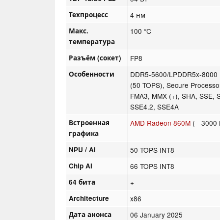
Техпроцесс
4 нм
Макс.
100 °C
температура
Разъём (сокет)
FP8
Особенности
DDR5-5600/LPDDR5x-8000 R
(50 TOPS), Secure Processo
FMA3, MMX (+), SHA, SSE, 
SSE4.2, SSE4A
Встроенная
AMD Radeon 860M
( - 3000
графика
NPU / AI
50 TOPS INT8
Chip AI
66 TOPS INT8
64 бита
+
Architecture
x86
Дата анонса
06 January 2025