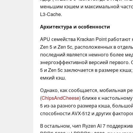
меньшим кэшем и максимальной частот
L3-Cache.
Архитектура и особенности
APU семейства Krackan Point работают
Zen 5 и Zen 5c, расположенных в отдел
последний является немного более ме
энергоэффективной версией первого. 
5 и Zen 5c заключается в размере кэша
емкий кэш.
Однако, как сообщается, мобильная ре
(
ChipsAndCheese
) ближе к настольному
5 из-за разного размера кэша, большо
способности AVX-512 и других факторо
В остальном, чип Ryzen AI 7 поддержи