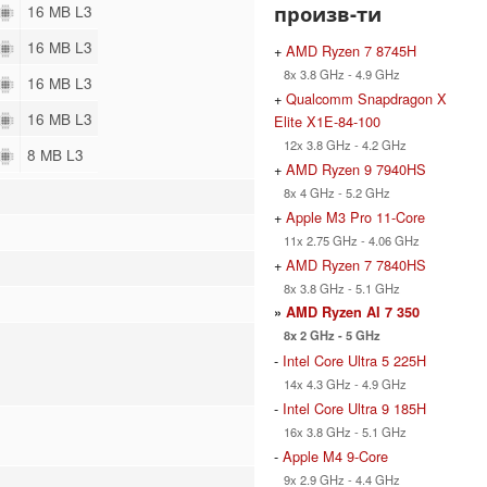
произв-ти
16 MB L3
16 MB L3
+
AMD Ryzen 7 8745H
8x 3.8 GHz - 4.9 GHz
16 MB L3
+
Qualcomm Snapdragon X
16 MB L3
Elite X1E-84-100
12x 3.8 GHz - 4.2 GHz
8 MB L3
+
AMD Ryzen 9 7940HS
8x 4 GHz - 5.2 GHz
+
Apple M3 Pro 11-Core
11x 2.75 GHz - 4.06 GHz
+
AMD Ryzen 7 7840HS
8x 3.8 GHz - 5.1 GHz
»
AMD Ryzen AI 7 350
8x 2 GHz - 5 GHz
-
Intel Core Ultra 5 225H
14x 4.3 GHz - 4.9 GHz
-
Intel Core Ultra 9 185H
16x 3.8 GHz - 5.1 GHz
-
Apple M4 9-Core
9x 2.9 GHz - 4.4 GHz