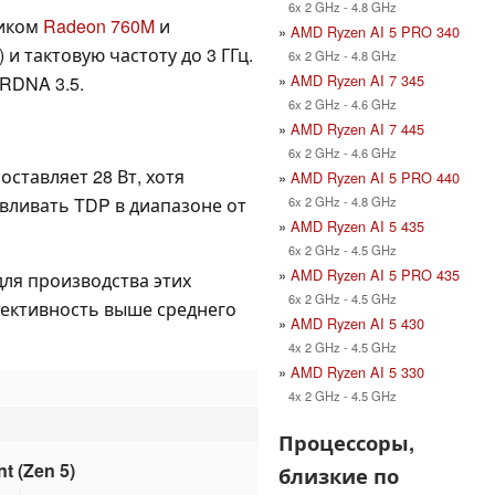
6x 2 GHz - 4.8 GHz
ником
Radeon 760M
и
»
AMD Ryzen AI 5 PRO 340
 и тактовую частоту до 3 ГГц.
6x 2 GHz - 4.8 GHz
»
AMD Ryzen AI 7 345
RDNA 3.5.
6x 2 GHz - 4.6 GHz
»
AMD Ryzen AI 7 445
6x 2 GHz - 4.6 GHz
оставляет 28 Вт, хотя
»
AMD Ryzen AI 5 PRO 440
6x 2 GHz - 4.8 GHz
вливать TDP в диапазоне от
»
AMD Ryzen AI 5 435
6x 2 GHz - 4.5 GHz
»
AMD Ryzen AI 5 PRO 435
ля производства этих
6x 2 GHz - 4.5 GHz
ективность выше среднего
»
AMD Ryzen AI 5 430
4x 2 GHz - 4.5 GHz
»
AMD Ryzen AI 5 330
4x 2 GHz - 4.5 GHz
Процессоры,
t (Zen 5)
близкие по