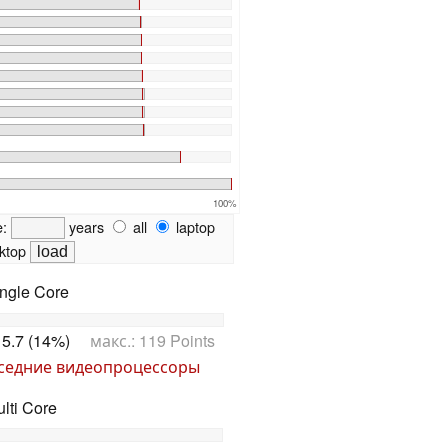
100%
e:
years
all
laptop
ktop
ngle Core
5.7 (14%)
макс.: 119 Points
седние видеопроцессоры
lti Core