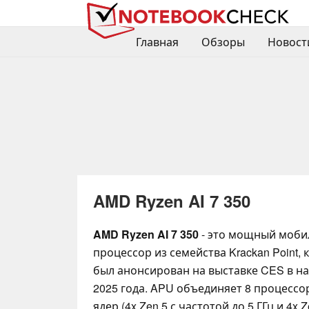
Главная
Обзоры
Новост
AMD Ryzen AI 7 350
AMD Ryzen AI 7 350
- это мощный моб
процессор из семейства Krackan Point,
был анонсирован на выставке CES в н
2025 года. APU объединяет 8 процесс
ядер (4x Zen 5 с частотой до 5 ГГц и 4x Z