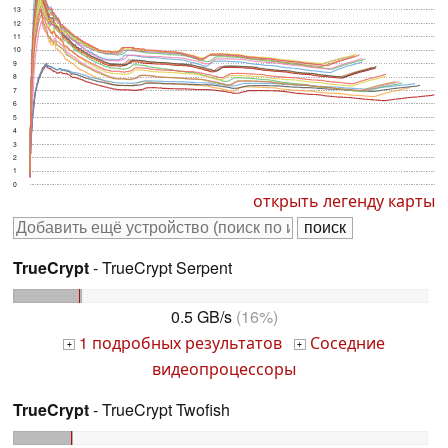
13
12
11
10
9
8
7
6
5
4
3
2
1
0
открыть легенду карты
TrueCrypt
- TrueCrypt Serpent
0.5 GB/s
(16%)
1 подробных результатов
Соседние
+
+
видеопроцессоры
TrueCrypt
- TrueCrypt Twofish