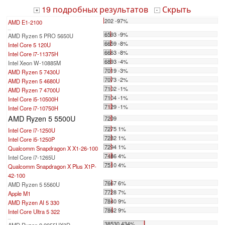
19 подробных результатов
Скрыть
+
-
202 -97%
AMD E1-2100
...
6593 -9%
AMD Ryzen 5 PRO 5650U
6659 -8%
Intel Core 5 120U
6663 -8%
Intel Core i7-11375H
6893 -4%
Intel Xeon W-10885M
7019 -3%
AMD Ryzen 5 7430U
7073 -2%
AMD Ryzen 5 4680U
7102 -1%
AMD Ryzen 7 4700U
7104 -1%
Intel Core i5-10500H
7129 -1%
Intel Core i7-10750H
AMD Ryzen 5 5500U
7209
7275 1%
Intel Core i7-1250U
7282 1%
Intel Core i5-1250P
7294 1%
Qualcomm Snapdragon X X1-26-100
7486 4%
Intel Core i7-1265U
7510 4%
Qualcomm Snapdragon X Plus X1P-
42-100
7667 6%
AMD Ryzen 5 5560U
7728 7%
Apple M1
7840 9%
AMD Ryzen AI 5 330
7862 9%
Intel Core Ultra 5 322
...
38530 434%