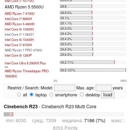
Intel Core i7-10710U
AMD Ryzen 5 5500U
28.8
28.9 0%
AMD Ryzen 7 4700U
29 1%
Intel Core i7-8850H
29.1 1%
AMD Ryzen 5 4600H
29.3 2%
Intel Core i5-10300H
29.4 2%
Intel Core i7-1180G7
29.4 2%
Intel Core i5-10400H
29.5 2%
Intel Core i7-9750H
29.6 3%
AMD Ryzen 7 PRO 4750U
29.6 3%
Intel Core i5-1250P
...
49.2 71%
Intel Core Ultra 9 290HX Plus
max:
59.5 107%
AMD Ryzen Threadripper PRO
7995WX
0%
100%
Restrict / Search:
Model:
Max. age:
years
all
laptop
smartphone
desktop
Cinebench R23
- Cinebench R23 Multi Core
min: 6030 сред.: 7209 медиана:
7186 (7%)
макс.:
8353 Points