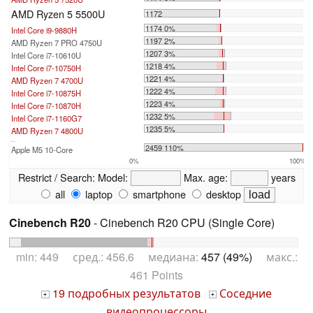
AMD Ryzen 5 5500U
1172
1174 0%
Intel Core i9-9880H
1197 2%
AMD Ryzen 7 PRO 4750U
1207 3%
Intel Core i7-10610U
1218 4%
Intel Core i7-10750H
1221 4%
AMD Ryzen 7 4700U
1222 4%
Intel Core i7-10875H
1223 4%
Intel Core i7-10870H
1232 5%
Intel Core i7-1160G7
1235 5%
AMD Ryzen 7 4800U
...
2459 110%
Apple M5 10-Core
0%
100%
Restrict / Search:
Model:
Max. age:
years
all
laptop
smartphone
desktop
Cinebench R20
- Cinebench R20 CPU (Single Core)
min: 449 сред.: 456.6 медиана:
457 (49%)
макс.:
461 Points
19 подробных результатов
Соседние
+
+
видеопроцессоры