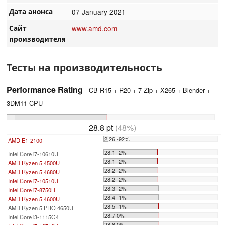
Дата анонса
07 January 2021
Сайт
www.amd.com
производителя
Тесты на производительность
Performance Rating
- CB R15 + R20 + 7-Zip + X265 + Blender +
3DM11 CPU
28.8 pt
(48%)
2.26 -92%
AMD E1-2100
...
28.1 -2%
Intel Core i7-10610U
28.1 -2%
AMD Ryzen 5 4500U
28.2 -2%
AMD Ryzen 5 4680U
28.2 -2%
Intel Core i7-10510U
28.3 -2%
Intel Core i7-8750H
28.4 -1%
AMD Ryzen 5 4600U
28.5 -1%
AMD Ryzen 5 PRO 4650U
28.7 0%
Intel Core i3-1115G4
28.8 0%