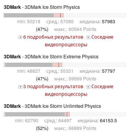
3DMark
- 3DMark Ice Storm Physics
min: 50218 сред.: 57085 медиана:
57983
(47%)
макс.: 60564 Points
6 подробных результатов
Соседние
+
+
видеопроцессоры
3DMark
- 3DMark Ice Storm Extreme Physics
min: 48627 сред.: 55331 медиана:
57797
(47%)
макс.: 59569 Points
3 подробных результатов
Соседние
+
+
видеопроцессоры
3DMark
- 3DMark Ice Storm Unlimited Physics
min: 62790 сред.: 64497 медиана:
64153.5
(52%)
макс.: 66889 Points