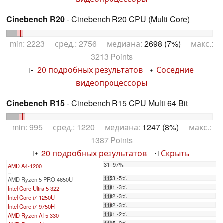
Cinebench R20
- Cinebench R20 CPU (Multi Core)
min: 2223 сред.: 2756 медиана:
2698 (7%)
макс.:
3213 Points
20 подробных результатов
Соседние
+
+
видеопроцессоры
Cinebench R15
- Cinebench R15 CPU Multi 64 Bit
min: 995 сред.: 1220 медиана:
1247 (8%)
макс.:
1387 Points
20 подробных результатов
Скрыть
+
-
31 -97%
AMD A4-1200
...
1153 -5%
AMD Ryzen 5 PRO 4650U
1181 -3%
Intel Core Ultra 5 322
1182 -3%
Intel Core i7-1250U
1182 -3%
Intel Core i7-9750H
1191 -2%
AMD Ryzen AI 5 330
1195 -2%