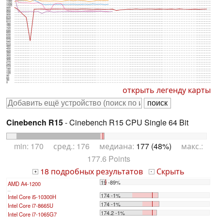
1080
1050
1020
990
960
930
900
870
840
810
780
750
720
690
660
630
600
570
540
510
480
450
420
390
360
330
300
270
240
210
180
150
120
90
60
30
0
открыть легенду карты
Cinebench R15
- Cinebench R15 CPU Single 64 Bit
min: 170 сред.: 176 медиана:
177 (48%)
макс.:
177.6 Points
18 подробных результатов
Скрыть
+
-
19 -89%
AMD A4-1200
...
174 -1%
Intel Core i5-10300H
174 -1%
Intel Core i7-8665U
174.2 -1%
Intel Core i7-1065G7