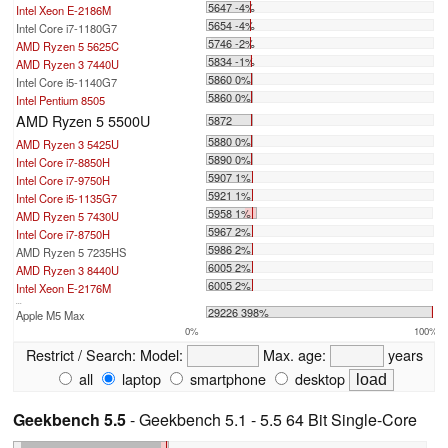
5647 -4%
Intel Xeon E-2186M
5654 -4%
Intel Core i7-1180G7
5746 -2%
AMD Ryzen 5 5625C
5834 -1%
AMD Ryzen 3 7440U
5860 0%
Intel Core i5-1140G7
5860 0%
Intel Pentium 8505
AMD Ryzen 5 5500U
5872
5880 0%
AMD Ryzen 3 5425U
5890 0%
Intel Core i7-8850H
5907 1%
Intel Core i7-9750H
5921 1%
Intel Core i5-1135G7
5958 1%
AMD Ryzen 5 7430U
5967 2%
Intel Core i7-8750H
5986 2%
AMD Ryzen 5 7235HS
6005 2%
AMD Ryzen 3 8440U
6005 2%
Intel Xeon E-2176M
...
29226 398%
Apple M5 Max
0%
100%
Restrict / Search:
Model:
Max. age:
years
all
laptop
smartphone
desktop
Geekbench 5.5
- Geekbench 5.1 - 5.5 64 Bit Single-Core