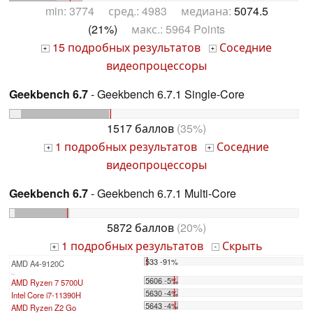
min: 3774 сред.: 4983 медиана:
5074.5
(21%)
макс.: 5964 Points
15 подробных результатов
Соседние
+
+
видеопроцессоры
Geekbench 6.7
- Geekbench 6.7.1 Single-Core
1517 баллов
(35%)
1 подробных результатов
Соседние
+
+
видеопроцессоры
Geekbench 6.7
- Geekbench 6.7.1 Multi-Core
5872 баллов
(20%)
1 подробных результатов
Скрыть
+
-
533 -91%
AMD A4-9120C
...
5606 -5%
AMD Ryzen 7 5700U
5630 -4%
Intel Core i7-11390H
5643 -4%
AMD Ryzen Z2 Go