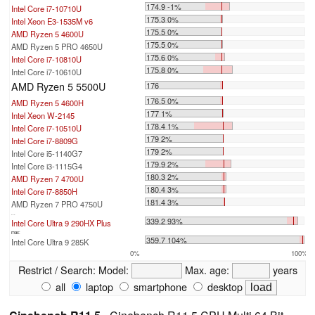
174.9 -1%
Intel Core i7-10710U
175.3 0%
Intel Xeon E3-1535M v6
175.5 0%
AMD Ryzen 5 4600U
175.5 0%
AMD Ryzen 5 PRO 4650U
175.6 0%
Intel Core i7-10810U
175.8 0%
Intel Core i7-10610U
AMD Ryzen 5 5500U
176
176.5 0%
AMD Ryzen 5 4600H
177 1%
Intel Xeon W-2145
178.4 1%
Intel Core i7-10510U
179 2%
Intel Core i7-8809G
179 2%
Intel Core i5-1140G7
179.9 2%
Intel Core i3-1115G4
180.3 2%
AMD Ryzen 7 4700U
180.4 3%
Intel Core i7-8850H
181.4 3%
AMD Ryzen 7 PRO 4750U
...
339.2 93%
Intel Core Ultra 9 290HX Plus
max:
359.7 104%
Intel Core Ultra 9 285K
0%
100%
Restrict / Search:
Model:
Max. age:
years
all
laptop
smartphone
desktop