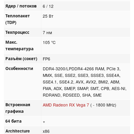
Ядер / потоков
6 / 12
Теплопакет
25 Вт
(TDP)
Техпроцесс
7 нм
Макс.
105 °C
температура
Разъём (сокет)
FP6
Особенности
DDR4-3200/LPDDR4-4266 RAM, PCIe 3,
MMX, SSE, SSE2, SSE3, SSSE3, SSE4A,
SSE4.1, SSE4.2, AVX, AVX2, BMI2, ABM,
FMA, ADX, SMEP, SMAP, SMT, CPB, AES-NI,
RDRAND, RDSEED, SHA, SME
Встроенная
AMD Radeon RX Vega 7
( - 1800 MHz)
графика
64 бита
+
Architecture
x86