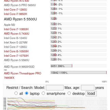
AMD Ryzen AI 5 430
1196 -2%
AMD Ryzen 5 PRO 5650U
1203 -1%
Intel Core i7-1260U
1205 -1%
Intel Core i7-9850H
AMD Ryzen 5 5500U
1220
1222 0%
Apple M2
1232 1%
Intel Core i7-10850H
1235 1%
AMD Ryzen 5 7430U
1242 2%
Intel Core i5-1240U
1243 2%
Intel Xeon E-2276M
1244 2%
Intel Core i7-1265U
1249 2%
Intel Core i5-10500H
1263 4%
Intel Core i7-10750H
1280 5%
AMD Ryzen 5 5560U
...
6051 396%
AMD Ryzen 9 9955HX3D
max:
15842 1199%
AMD Ryzen Threadripper PRO
7995WX
0%
100%
Restrict / Search:
Model:
Max. age:
years
all
laptop
smartphone
desktop
1410
1380
1350
1320
1290
1260
1230
1200
1170
1140
1110