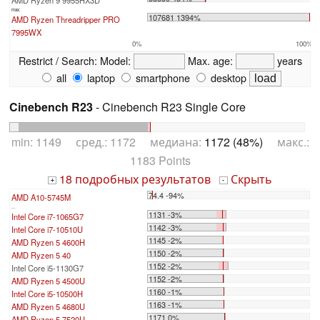
AMD Ryzen 9 9955HX3D
max:
107681 1394%
AMD Ryzen Threadripper PRO
7995WX
0%
100%
Restrict / Search:
Model:
Max. age:
years
all
laptop
smartphone
desktop
Cinebench R23
- Cinebench R23 Single Core
min: 1149 сред.: 1172 медиана:
1172 (48%)
макс.:
1183 Points
18 подробных результатов
Скрыть
+
-
74.4 -94%
AMD A10-5745M
...
1131 -3%
Intel Core i7-1065G7
1142 -3%
Intel Core i7-10510U
1145 -2%
AMD Ryzen 5 4600H
1150 -2%
AMD Ryzen 5 40
1152 -2%
Intel Core i5-1130G7
1152 -2%
AMD Ryzen 5 4500U
1160 -1%
Intel Core i5-10500H
1163 -1%
AMD Ryzen 5 4680U
1171 0%
AMD Ryzen 5 7520U