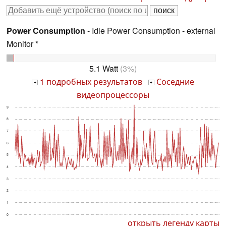
Power Consumption
- Idle Power Consumption - external
Monitor *
5.1 Watt
(3%)
1 подробных результатов
Соседние
+
+
видеопроцессоры
9
8
7
6
5
4
3
2
1
0
открыть легенду карты