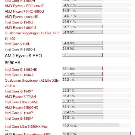
Intel Core i7-11800H
34.5 -1%
AMD Ryzen 7 PRO 6860Z
34.5 -1%
AMD Ryzen 7 PRO 6850U
34.6 -1%
AMD Ryzen 7 6800HS
34.6 -1%
Intel Core i5-1345U
34.7 -1%
AMD Ryzen 7 6800U
34.9 0%
Qualcomm Snapdragon X2 Plus X2P-
64-100
34.9 0%
Intel Core 5 120U
34.9 0%
Intel Core i7-11850H
AMD Ryzen 9 PRO
35
6950HS
35.1 0%
Intel Core i9-11980HK
35.1 0%
Intel Core i5-1334U
35.2 1%
Qualcomm Snapdragon X2 Elite X2E-
78-100
35.3 1%
Intel Core i5-1340P
35.3 1%
AMD Ryzen 7 7735H
35.3 1%
Intel Core Ultra 7 265U
35.4 1%
AMD Ryzen 9 5900HX
35.4 1%
Intel Core i7-1260P
35.5 1%
Intel Core i5-1350P
...
49.2 41%
Intel Core Ultra 9 290HX Plus
max:
59.5 70%
AMD Ryzen Threadripper PRO