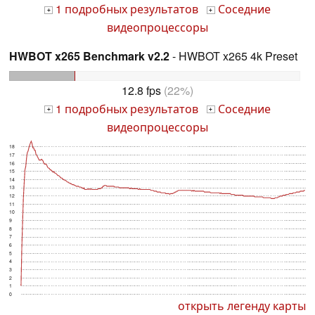
1 подробных результатов
Соседние
+
+
видеопроцессоры
HWBOT x265 Benchmark v2.2
- HWBOT x265 4k Preset
12.8 fps
(22%)
1 подробных результатов
Соседние
+
+
видеопроцессоры
18
17
16
15
14
13
12
11
10
9
8
7
6
5
4
3
2
1
0
открыть легенду карты