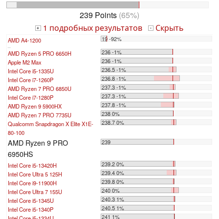
239 Points
(65%)
1 подробных результатов
Скрыть
+
-
19 -92%
AMD A4-1200
...
236 -1%
AMD Ryzen 5 PRO 6650H
236 -1%
Apple M2 Max
236.5 -1%
Intel Core i5-1335U
236.8 -1%
Intel Core i7-1260P
237.3 -1%
AMD Ryzen 7 PRO 6850U
237.3 -1%
Intel Core i7-1280P
237.8 -1%
AMD Ryzen 9 5900HX
238 0%
AMD Ryzen 7 PRO 7735U
238.7 0%
Qualcomm Snapdragon X Elite X1E-
80-100
AMD Ryzen 9 PRO
239
6950HS
239.2 0%
Intel Core i5-13420H
239.4 0%
Intel Core Ultra 5 125H
239.8 0%
Intel Core i9-11900H
240 0%
Intel Core Ultra 7 155U
240.3 1%
Intel Core i5-1345U
240.5 1%
Intel Core i5-1340P
241 1%
Intel Core i5-1334U