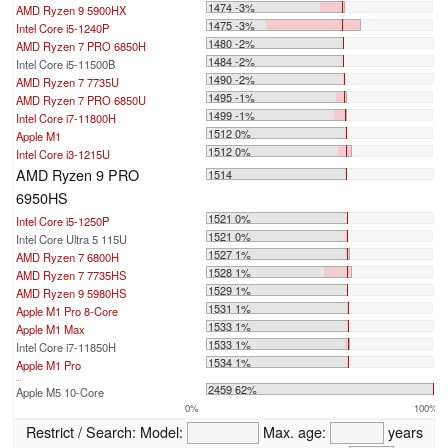
1474 -3%
AMD Ryzen 9 5900HX
1475 -3%
Intel Core i5-1240P
1480 -2%
AMD Ryzen 7 PRO 6850H
1484 -2%
Intel Core i5-11500B
1490 -2%
AMD Ryzen 7 7735U
1495 -1%
AMD Ryzen 7 PRO 6850U
1499 -1%
Intel Core i7-11800H
1512 0%
Apple M1
1512 0%
Intel Core i3-1215U
AMD Ryzen 9 PRO
1514
6950HS
1521 0%
Intel Core i5-1250P
1521 0%
Intel Core Ultra 5 115U
1527 1%
AMD Ryzen 7 6800H
1528 1%
AMD Ryzen 7 7735HS
1529 1%
AMD Ryzen 9 5980HS
1531 1%
Apple M1 Pro 8-Core
1533 1%
Apple M1 Max
1533 1%
Intel Core i7-11850H
1534 1%
Apple M1 Pro
...
2459 62%
Apple M5 10-Core
0%
100%
Restrict / Search:
Model:
Max. age:
years