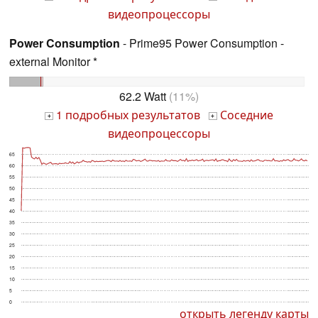
видеопроцессоры
Power Consumption
- Prime95 Power Consumption -
external Monitor *
62.2 Watt
(11%)
1 подробных результатов
Соседние
+
+
видеопроцессоры
65
60
55
50
45
40
35
30
25
20
15
10
5
0
открыть легенду карты