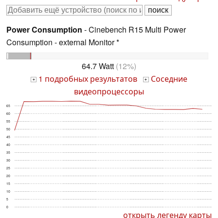
Power Consumption
- Cinebench R15 Multi Power
Consumption - external Monitor *
64.7 Watt
(12%)
1 подробных результатов
Соседние
+
+
видеопроцессоры
65
60
55
50
45
40
35
30
25
20
15
10
5
0
открыть легенду карты