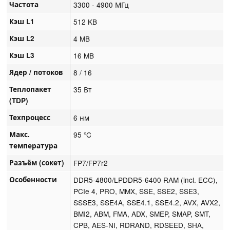
Частота
3300 - 4900 МГц
Кэш L1
512 KB
Кэш L2
4 MB
Кэш L3
16 MB
Ядер / потоков
8 / 16
Теплопакет
35 Вт
(TDP)
Техпроцесс
6 нм
Макс.
95 °C
температура
Разъём (сокет)
FP7/FP7r2
Особенности
DDR5-4800/LPDDR5-6400 RAM (incl. ECC),
PCIe 4, PRO, MMX, SSE, SSE2, SSE3,
SSSE3, SSE4A, SSE4.1, SSE4.2, AVX, AVX2,
BMI2, ABM, FMA, ADX, SMEP, SMAP, SMT,
CPB, AES-NI, RDRAND, RDSEED, SHA,