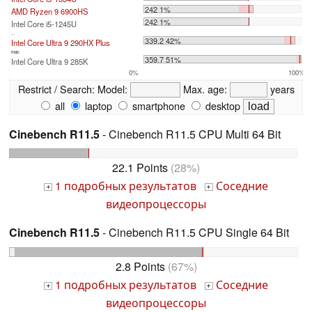
242 1%
AMD Ryzen 9 6900HS
242 1%
Intel Core i5-1245U
...
339.2 42%
Intel Core Ultra 9 290HX Plus
max:
359.7 51%
Intel Core Ultra 9 285K
0%
100%
Restrict / Search:
Model:
Max. age:
years
all
laptop
smartphone
desktop
Cinebench R11.5
- Cinebench R11.5 CPU Multi 64 Bit
22.1 Points
(28%)
1 подробных результатов
Соседние
+
+
видеопроцессоры
Cinebench R11.5
- Cinebench R11.5 CPU Single 64 Bit
2.8 Points
(67%)
1 подробных результатов
Соседние
+
+
видеопроцессоры