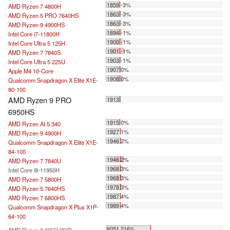
1859 -3%
AMD Ryzen 7 4800H
1863 -3%
AMD Ryzen 5 PRO 7640HS
1863 -3%
AMD Ryzen 9 4900HS
1894 -1%
Intel Core i7-11800H
1900 -1%
Intel Core Ultra 5 125H
1901 -1%
AMD Ryzen 7 7840S
1903 -1%
Intel Core Ultra 5 225U
1907 0%
Apple M4 10-Core
1908 0%
Qualcomm Snapdragon X Elite X1E-
80-100
AMD Ryzen 9 PRO
1913
6950HS
1915 0%
AMD Ryzen AI 5 340
1927 1%
AMD Ryzen 9 4900H
1946 2%
Qualcomm Snapdragon X Elite X1E-
84-100
1946 2%
AMD Ryzen 7 7840U
1968 3%
Intel Core i9-11950H
1968 3%
AMD Ryzen 7 5800H
1978 3%
AMD Ryzen 5 7640HS
1987 4%
AMD Ryzen 7 6800HS
1989 4%
Qualcomm Snapdragon X Plus X1P-
64-100
...
6051 216%
AMD Ryzen 9 9955HX3D