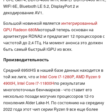
WiFi 6E, Bluetooth LE 5.2, DisplayPort 2 и
декодирование AV1.
Большой новинкой является
интегрированный
GPU Radeon 680M
который теперь основан на
архитектуре RDNA2 и предлагает 12 процессоров с
частотой до 2,4 ГГц. На момент анонса это должен
быть самый быстрый iGPU из всех.
Производительность
Средний 6950HS в нашей базе данных находится в
той же лиге, что и
Intel Core i7-1280P
,
AMD Ryzen 9
4900H
,
Intel Core i7-11800H
по результатам
многопоточных бенчмарков - что ставит его
несколько позади могучих процессоров 12-го
поколения Alder Lake-H. По состоянию на середину
2022 года этот чип серии Ryzen 9 все еще более