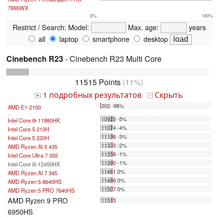
7995WX
0%
100%
Restrict / Search:
Model:
Max. age:
years
all
laptop
smartphone
desktop
Cinebench R23
- Cinebench R23 Multi Core
11515 Points
(11%)
1 подробных результатов
Скрыть
+
-
202 -98%
AMD E1-2100
...
10923 -5%
Intel Core i9-11980HK
11074 -4%
Intel Core 5 210H
11198 -3%
Intel Core 5 220H
11333 -2%
AMD Ryzen AI 5 435
11358 -1%
Intel Core Ultra 7 355
11390 -1%
Intel Core i5-12450HX
11461 0%
AMD Ryzen AI 7 345
11486 0%
AMD Ryzen 5 8640HS
11507 0%
AMD Ryzen 5 PRO 7640HS
AMD Ryzen 9 PRO
11515
6950HS