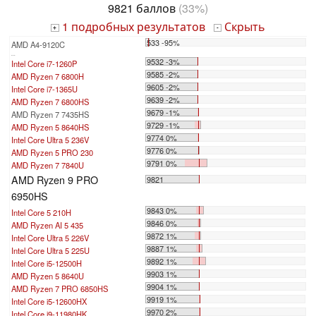
9821 баллов
(33%)
1 подробных результатов
Скрыть
+
-
533 -95%
AMD A4-9120C
...
9532 -3%
Intel Core i7-1260P
9585 -2%
AMD Ryzen 7 6800H
9605 -2%
Intel Core i7-1365U
9639 -2%
AMD Ryzen 7 6800HS
9679 -1%
AMD Ryzen 7 7435HS
9729 -1%
AMD Ryzen 5 8640HS
9774 0%
Intel Core Ultra 5 236V
9776 0%
AMD Ryzen 5 PRO 230
9791 0%
AMD Ryzen 7 7840U
AMD Ryzen 9 PRO
9821
6950HS
9843 0%
Intel Core 5 210H
9846 0%
AMD Ryzen AI 5 435
9872 1%
Intel Core Ultra 5 226V
9887 1%
Intel Core Ultra 5 225U
9892 1%
Intel Core i5-12500H
9903 1%
AMD Ryzen 5 8640U
9904 1%
AMD Ryzen 7 PRO 6850HS
9919 1%
Intel Core i5-12600HX
9970 2%
Intel Core i9-11980HK