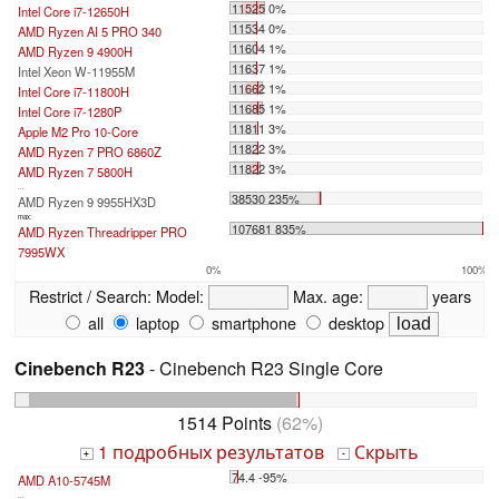
11525 0%
Intel Core i7-12650H
11534 0%
AMD Ryzen AI 5 PRO 340
11604 1%
AMD Ryzen 9 4900H
11637 1%
Intel Xeon W-11955M
11662 1%
Intel Core i7-11800H
11685 1%
Intel Core i7-1280P
11811 3%
Apple M2 Pro 10-Core
11822 3%
AMD Ryzen 7 PRO 6860Z
11822 3%
AMD Ryzen 7 5800H
...
38530 235%
AMD Ryzen 9 9955HX3D
max:
107681 835%
AMD Ryzen Threadripper PRO
7995WX
0%
100%
Restrict / Search:
Model:
Max. age:
years
all
laptop
smartphone
desktop
Cinebench R23
- Cinebench R23 Single Core
1514 Points
(62%)
1 подробных результатов
Скрыть
+
-
74.4 -95%
AMD A10-5745M
...