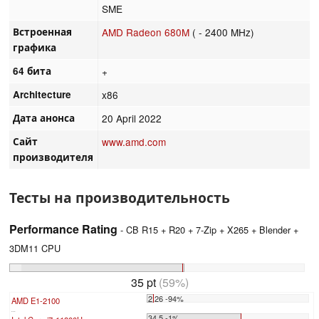
SME
Встроенная
AMD Radeon 680M
( - 2400 MHz)
графика
64 бита
+
Architecture
x86
Дата анонса
20 April 2022
Сайт
www.amd.com
производителя
Тесты на производительность
Performance Rating
- CB R15 + R20 + 7-Zip + X265 + Blender +
3DM11 CPU
35 pt
(59%)
2.26 -94%
AMD E1-2100
...
34.5 -1%