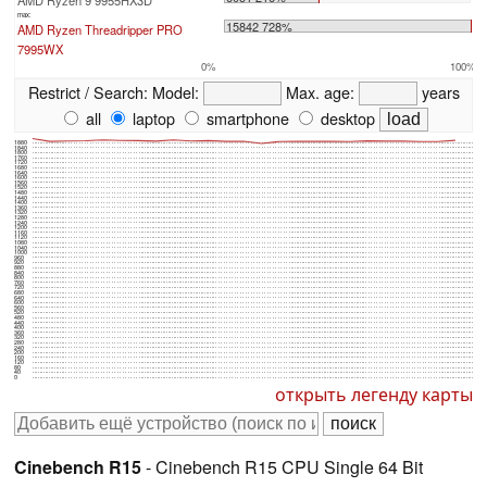
max:
15842 728%
AMD Ryzen Threadripper PRO
7995WX
0%
100%
Restrict / Search:
Model:
Max. age:
years
all
laptop
smartphone
desktop
1880
1840
1800
1760
1720
1680
1640
1600
1560
1520
1480
1440
1400
1360
1320
1280
1240
1200
1160
1120
1080
1040
1000
960
920
880
840
800
760
720
680
640
600
560
520
480
440
400
360
320
280
240
200
160
120
80
40
0
открыть легенду карты
Cinebench R15
- Cinebench R15 CPU Single 64 Bit