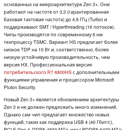
основанных на микроархитектуре Zen 3+. Они
работают на частоте от 3,3 (гарантированная
базовая тактовая частота) до 4,9 ГГц (Turbo) и
поддерживают SMT / Hyperthreading (16 потоков).
Чипы производятся по современному 6 нм
техпроцессу TSMC. Вариант HS предлагает более
низкое TDP на 10 Вт и, соответственно, более
низкую устойчивую производительность, чем
версия HX. Профессиональная версия
потребительского R7 6800HS
с дополнительными
функциями управления и процессором Microsoft
Pluton Security.
Новый Zen 3+ является обновлением архитектуры
Zen 3 и не должен предложить много изменений.
Однако сам чип предлагает множество новых
функций, таких как поддержка USB 4 (40 Гбит/с),
PCI-E Gen 4, DDR5-4800 МТ/с или LPDDR5-6400 МТ/с,