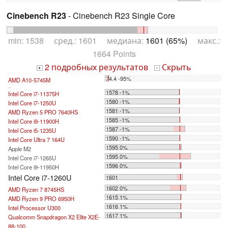
Cinebench R23
- Cinebench R23 Single Core
min: 1538 сред.: 1601 медиана:
1601 (65%)
макс.:
1664 Points
2 подробных результатов
Скрыть
+
-
74.4 -95%
AMD A10-5745M
...
1578 -1%
Intel Core i7-11375H
1580 -1%
Intel Core i7-1250U
1581 -1%
AMD Ryzen 5 PRO 7640HS
1585 -1%
Intel Core i9-11900H
1587 -1%
Intel Core i5-1235U
1590 -1%
Intel Core Ultra 7 164U
1595 0%
Apple M2
1595 0%
Intel Core i7-1265U
1596 0%
Intel Core i9-11950H
Intel Core i7-1260U
1601
1602 0%
AMD Ryzen 7 8745HS
1615 1%
AMD Ryzen 9 PRO 6950H
1616 1%
Intel Processor U300
1617 1%
Qualcomm Snapdragon X2 Elite X2E-
88-100