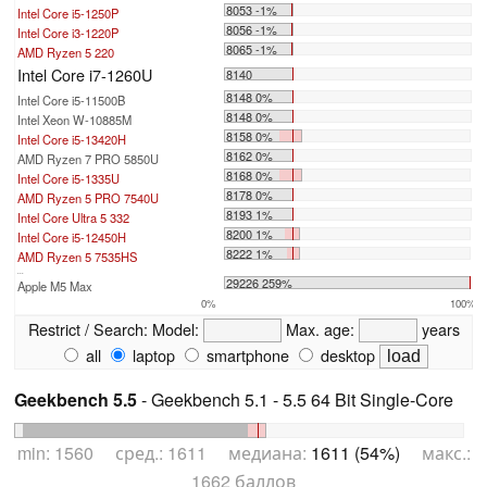
8053 -1%
Intel Core i5-1250P
8056 -1%
Intel Core i3-1220P
8065 -1%
AMD Ryzen 5 220
Intel Core i7-1260U
8140
8148 0%
Intel Core i5-11500B
8148 0%
Intel Xeon W-10885M
8158 0%
Intel Core i5-13420H
8162 0%
AMD Ryzen 7 PRO 5850U
8168 0%
Intel Core i5-1335U
8178 0%
AMD Ryzen 5 PRO 7540U
8193 1%
Intel Core Ultra 5 332
8200 1%
Intel Core i5-12450H
8222 1%
AMD Ryzen 5 7535HS
...
29226 259%
Apple M5 Max
0%
100%
Restrict / Search:
Model:
Max. age:
years
all
laptop
smartphone
desktop
Geekbench 5.5
- Geekbench 5.1 - 5.5 64 Bit Single-Core
min: 1560 сред.: 1611 медиана:
1611 (54%)
макс.:
1662 баллов