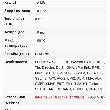
Кэш L3
12 MB
Ядер / потоков
10 / 12
Теплопакет
9 Вт
(TDP)
Техпроцесс
10 нм
Макс.
100 °C
температура
Разъём (сокет)
BGA1781
Особенности
LPDDR4x-4266/LPDDR5-5200 RAM, PCIe 4,
Thr. Director, DL B., GNA, vPro Ent., RPE,
MMX, SSE, SSE2, SSE3, SSSE3, SSE4.1,
SSE4.2, AVX, AVX2, BMI2, ABM, FMA, ADX,
SMEP, SMAP, EIST, TM1, TM2, HT, Turbo,
SST, AES-NI, RDRAND, RDSEED, SHA, TME
Встроенная
Intel Iris Xe Graphics G7 96EUs
( - 950 MHz)
графика