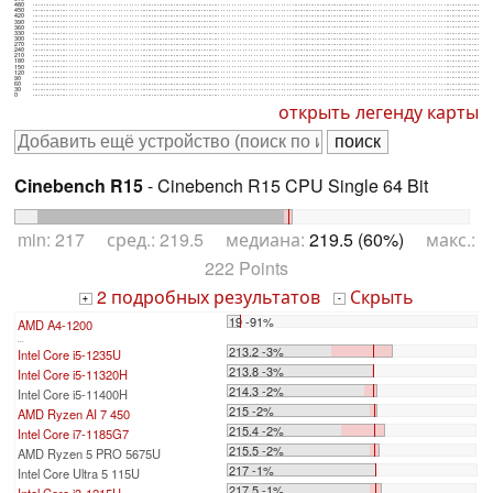
480
450
420
390
360
330
300
270
240
210
180
150
120
90
60
30
0
открыть легенду карты
Cinebench R15
- Cinebench R15 CPU Single 64 Bit
min: 217 сред.: 219.5 медиана:
219.5 (60%)
макс.:
222 Points
2 подробных результатов
Скрыть
+
-
19 -91%
AMD A4-1200
...
213.2 -3%
Intel Core i5-1235U
213.8 -3%
Intel Core i5-11320H
214.3 -2%
Intel Core i5-11400H
215 -2%
AMD Ryzen AI 7 450
215.4 -2%
Intel Core i7-1185G7
215.5 -2%
AMD Ryzen 5 PRO 5675U
217 -1%
Intel Core Ultra 5 115U
217.5 -1%