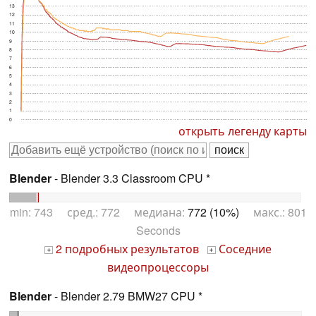
13
12
11
10
9
8
7
6
5
4
3
2
1
0
открыть легенду карты
Blender
- Blender 3.3 Classroom CPU *
min: 743 сред.: 772 медиана:
772 (10%)
макс.: 801
Seconds
2 подробных результатов
Соседние
+
+
видеопроцессоры
Blender
- Blender 2.79 BMW27 CPU *