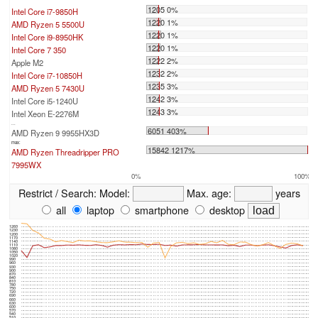
1205 0%
Intel Core i7-9850H
1220 1%
AMD Ryzen 5 5500U
1220 1%
Intel Core i9-8950HK
1220 1%
Intel Core 7 350
1222 2%
Apple M2
1232 2%
Intel Core i7-10850H
1235 3%
AMD Ryzen 5 7430U
1242 3%
Intel Core i5-1240U
1243 3%
Intel Xeon E-2276M
...
6051 403%
AMD Ryzen 9 9955HX3D
max:
15842 1217%
AMD Ryzen Threadripper PRO
7995WX
0%
100%
Restrict / Search:
Model:
Max. age:
years
all
laptop
smartphone
desktop
1260
1230
1200
1170
1140
1110
1080
1050
1020
990
960
930
900
870
840
810
780
750
720
690
660
630
600
570
540
510