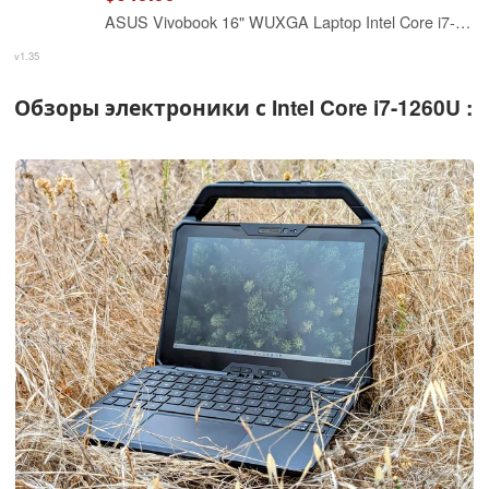
ASUS Vivobook 16" WUXGA Laptop Intel Core i7-1355U 16GB RAM 512GB SSD Intel Iris Xe Graphics Lightweight Portable Notebook Black Windows 11
v1.35
Обзоры электроники с Intel Core i7-1260U :