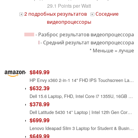
29.1 Points per Watt
2 подробных результатов
Соседние
+
+
видеопроцессоры
- Разброс результатов видеопроцессора
- Средний результат видеопроцессора
* Меньше = лучше
$849.99
HP Envy x360 2-in-1 14" FHD IPS Touchscreen Laptop Intel Core i5-1335U(Beats i7-1260U) Backlit KB Fingerprint Reader, Windows 11 | Natural Silver (8GB RAM | 512GB SSD) (14 inch)
$632.39
Dell 15.6 Laptop, FHD, Intel Core i7 1355U, 16GB RAM, Windows 11 Home
$378.99
Dell Latitude 5430 14'' Laptop | Intel 12th Gen Core i7-1265U (10 Cores) | 16GB RAM - 512GB SSD | 1920×1080 FHD Windows 11 Pro (Renewed)
$699.99
Lenovo Ideapad Slim 3 Laptop for Student & Business with Microsoft Office, Backlit Keyboard, AMD Ryzen 5 5625U (Beats Intel i7-1260U), 15.6" FHD Display, 16GB RAM 2TB SSD, Windows 11 Pro, WOWPC USB
$649.99