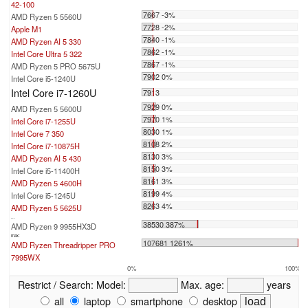
42-100
7667 -3%
AMD Ryzen 5 5560U
7728 -2%
Apple M1
7840 -1%
AMD Ryzen AI 5 330
7862 -1%
Intel Core Ultra 5 322
7867 -1%
AMD Ryzen 5 PRO 5675U
7902 0%
Intel Core i5-1240U
Intel Core i7-1260U
7913
7929 0%
AMD Ryzen 5 5600U
7970 1%
Intel Core i7-1255U
8030 1%
Intel Core 7 350
8108 2%
Intel Core i7-10875H
8130 3%
AMD Ryzen AI 5 430
8150 3%
Intel Core i5-11400H
8161 3%
AMD Ryzen 5 4600H
8199 4%
Intel Core i5-1245U
8263 4%
AMD Ryzen 5 5625U
...
38530 387%
AMD Ryzen 9 9955HX3D
max:
107681 1261%
AMD Ryzen Threadripper PRO
7995WX
0%
100%
Restrict / Search:
Model:
Max. age:
years
all
laptop
smartphone
desktop