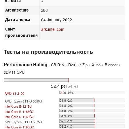
64 бита
+
Architecture
x86
Дата анонса
04 January 2022
Сайт
ark.intel.com
производителя
Тесты на производительность
Performance Rating
- CB R15 + R20 + 7-Zip + X265 + Blender +
3DM11 CPU
32.4 pt
(54%)
2.26 -93%
AMD E1-2100
...
31.8 -2%
AMD Ryzen 5 PRO 5650U
31.8 -2%
Intel Core i3-1215U
31.8 -2%
Intel Core i7-1185G7
31.9 -2%
Intel Core i7-1165G7
32.1 -1%
AMD Ryzen 5 PRO 5675U
32.2 -1%
Intel Core i7-1195G7