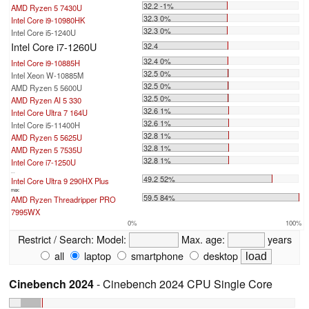
32.2 -1%
AMD Ryzen 5 7430U
32.3 0%
Intel Core i9-10980HK
32.3 0%
Intel Core i5-1240U
Intel Core i7-1260U
32.4
32.4 0%
Intel Core i9-10885H
32.5 0%
Intel Xeon W-10885M
32.5 0%
AMD Ryzen 5 5600U
32.5 0%
AMD Ryzen AI 5 330
32.6 1%
Intel Core Ultra 7 164U
32.6 1%
Intel Core i5-11400H
32.8 1%
AMD Ryzen 5 5625U
32.8 1%
AMD Ryzen 5 7535U
32.8 1%
Intel Core i7-1250U
...
49.2 52%
Intel Core Ultra 9 290HX Plus
max:
59.5 84%
AMD Ryzen Threadripper PRO
7995WX
0%
100%
Restrict / Search:
Model:
Max. age:
years
all
laptop
smartphone
desktop
Cinebench 2024
- Cinebench 2024 CPU Single Core