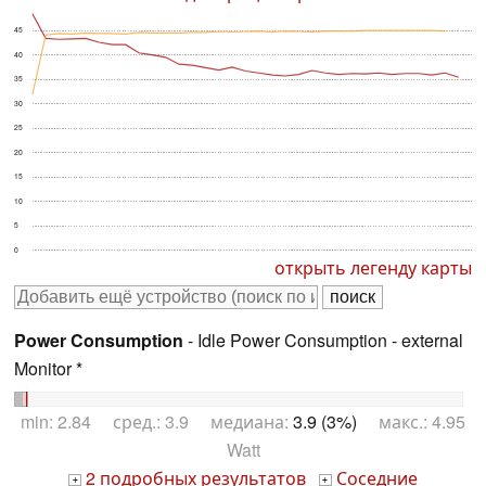
45
40
35
30
25
20
15
10
5
0
открыть легенду карты
Power Consumption
- Idle Power Consumption - external
Monitor *
min: 2.84 сред.: 3.9 медиана:
3.9 (3%)
макс.: 4.95
Watt
2 подробных результатов
Соседние
+
+