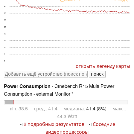
40
35
30
25
20
15
10
5
0
открыть легенду карты
Power Consumption
- Cinebench R15 Multi Power
Consumption - external Monitor *
min: 38.5 сред.: 41.4 медиана:
41.4 (8%)
макс.:
44.3 Watt
2 подробных результатов
Соседние
+
+
видеопроцессоры