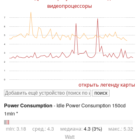
видеопроцессоры
7
6
5
4
3
2
1
0
открыть легенду карты
Power Consumption
- Idle Power Consumption 150cd
1min *
min: 3.18 сред.: 4.3 медиана:
4.3 (3%)
макс.: 5.32
Watt