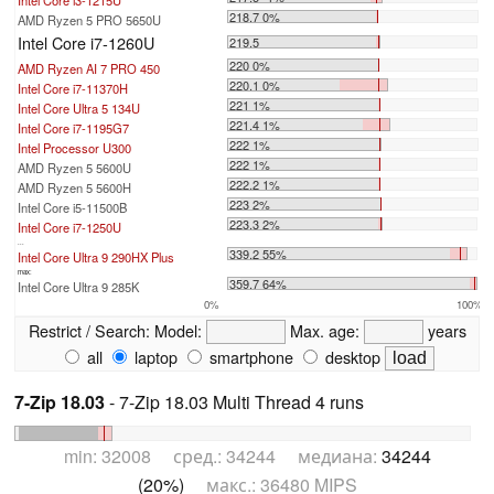
Intel Core i3-1215U
218.7 0%
AMD Ryzen 5 PRO 5650U
Intel Core i7-1260U
219.5
220 0%
AMD Ryzen AI 7 PRO 450
220.1 0%
Intel Core i7-11370H
221 1%
Intel Core Ultra 5 134U
221.4 1%
Intel Core i7-1195G7
222 1%
Intel Processor U300
222 1%
AMD Ryzen 5 5600U
222.2 1%
AMD Ryzen 5 5600H
223 2%
Intel Core i5-11500B
223.3 2%
Intel Core i7-1250U
...
339.2 55%
Intel Core Ultra 9 290HX Plus
max:
359.7 64%
Intel Core Ultra 9 285K
0%
100%
Restrict / Search:
Model:
Max. age:
years
all
laptop
smartphone
desktop
7-Zip 18.03
- 7-Zip 18.03 Multi Thread 4 runs
min: 32008 сред.: 34244 медиана:
34244
(20%)
макс.: 36480 MIPS