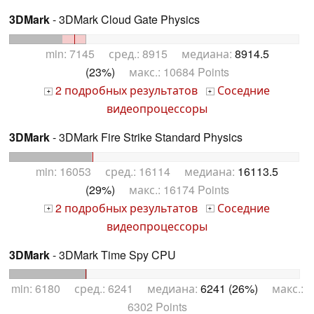
3DMark
- 3DMark Cloud Gate Physics
min: 7145 сред.: 8915 медиана:
8914.5
(23%)
макс.: 10684 Points
2 подробных результатов
Соседние
+
+
видеопроцессоры
3DMark
- 3DMark Fire Strike Standard Physics
min: 16053 сред.: 16114 медиана:
16113.5
(29%)
макс.: 16174 Points
2 подробных результатов
Соседние
+
+
видеопроцессоры
3DMark
- 3DMark Time Spy CPU
min: 6180 сред.: 6241 медиана:
6241 (26%)
макс.:
6302 Points