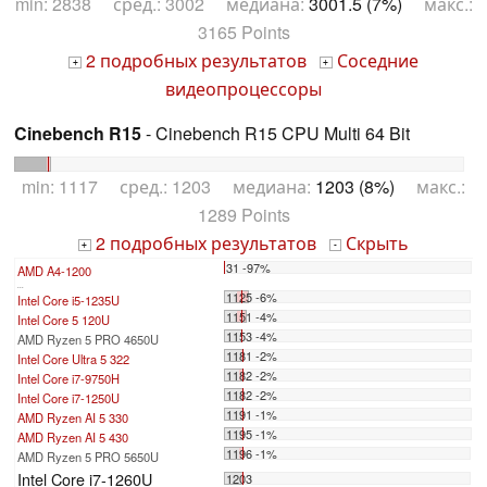
min: 2838 сред.: 3002 медиана:
3001.5 (7%)
макс.:
3165 Points
2 подробных результатов
Соседние
+
+
видеопроцессоры
Cinebench R15
- Cinebench R15 CPU Multi 64 Bit
min: 1117 сред.: 1203 медиана:
1203 (8%)
макс.:
1289 Points
2 подробных результатов
Скрыть
+
-
31 -97%
AMD A4-1200
...
1125 -6%
Intel Core i5-1235U
1151 -4%
Intel Core 5 120U
1153 -4%
AMD Ryzen 5 PRO 4650U
1181 -2%
Intel Core Ultra 5 322
1182 -2%
Intel Core i7-9750H
1182 -2%
Intel Core i7-1250U
1191 -1%
AMD Ryzen AI 5 330
1195 -1%
AMD Ryzen AI 5 430
1196 -1%
AMD Ryzen 5 PRO 5650U
Intel Core i7-1260U
1203