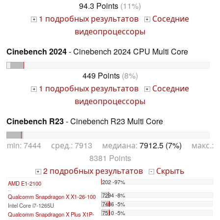
94.3 Points
(11%)
1 подробных результатов
Соседние
+
+
видеопроцессоры
Cinebench 2024
- Cinebench 2024 CPU Multi Core
449 Points
(8%)
1 подробных результатов
Соседние
+
+
видеопроцессоры
Cinebench R23
- Cinebench R23 Multi Core
min: 7444 сред.: 7913 медиана:
7912.5 (7%)
макс.:
8381 Points
2 подробных результатов
Скрыть
+
-
202 -97%
AMD E1-2100
...
7294 -8%
Qualcomm Snapdragon X X1-26-100
7486 -5%
Intel Core i7-1265U
7510 -5%
Qualcomm Snapdragon X Plus X1P-