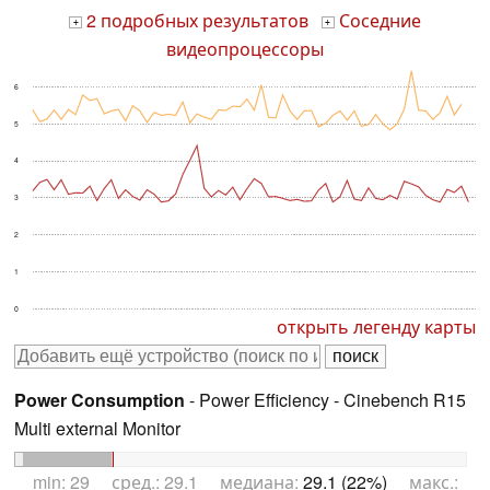
2 подробных результатов
Соседние
+
+
видеопроцессоры
6
5
4
3
2
1
0
открыть легенду карты
Power Consumption
- Power Efficiency - Cinebench R15
Multi external Monitor
min: 29 сред.: 29.1 медиана:
29.1 (22%)
макс.: