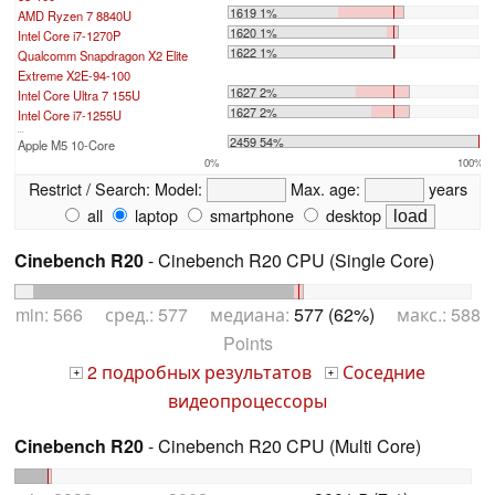
1619 1%
AMD Ryzen 7 8840U
1620 1%
Intel Core i7-1270P
1622 1%
Qualcomm Snapdragon X2 Elite
Extreme X2E-94-100
1627 2%
Intel Core Ultra 7 155U
1627 2%
Intel Core i7-1255U
...
2459 54%
Apple M5 10-Core
0%
100%
Restrict / Search:
Model:
Max. age:
years
all
laptop
smartphone
desktop
Cinebench R20
- Cinebench R20 CPU (Single Core)
min: 566 сред.: 577 медиана:
577 (62%)
макс.: 588
Points
2 подробных результатов
Соседние
+
+
видеопроцессоры
Cinebench R20
- Cinebench R20 CPU (Multi Core)