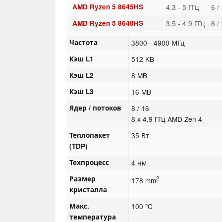
AMD Ryzen 5 8645HS
4.3 - 5 ГГц
6 /
AMD Ryzen 5 8640HS
3.5 - 4.9 ГГц
6 /
Частота
3800 - 4900 МГц
Кэш L1
512 KB
Кэш L2
8 MB
Кэш L3
16 MB
Ядер / потоков
8 / 16
8 x 4.9 ГГц AMD Zen 4
Теплопакет
35 Вт
(TDP)
Техпроцесс
4 нм
Размер
2
178 mm
кристалла
Макс.
100 °C
температура