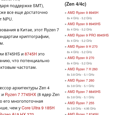
(Zen 4/4c)
одаря поддержке SMT),
акже все еще достаточно
»
AMD Ryzen 9 8945H
8x 4 GHz - 5.2 GHz
т NPU.
»
AMD Ryzen 9 8945HS
ования в Китае, этот Ryzen 7
8x 4 GHz - 5.2 GHz
»
AMD Ryzen 9 PRO 8945HS
андартам криптографии,
8x 4 GHz - 5.2 GHz
м.
»
AMD Ryzen 9 H 270
8x 4 GHz - 5.2 GHz
ми 8745HS и
8745H
это
»
AMD Ryzen 9 270
нию, что потенциально
8x 4 GHz - 5.2 GHz
ктовым частотам.
»
AMD Ryzen 7 H 260
8x 3.8 GHz - 5.1 GHz
»
AMD Ryzen 7 260
8x 3.8 GHz - 5.1 GHz
ессор архитектуры Zen 4
»
AMD Ryzen 7 8845HS
к и
Ryzen 7 7745HX
(8 ядер Zen
8x 3.8 GHz - 5.1 GHz
 что его многопоточная
»
AMD Ryzen 7 255
чше, чем у
Core Ultra 9 185H
8x 3.8 GHz - 4.95 GHz
Ryzen AI 9 HX 370
.
»
AMD Ryzen 7 8745H