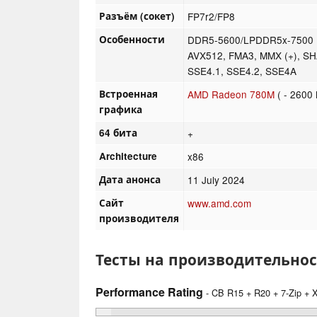
Разъём (сокет)
FP7r2/FP8
Особенности
DDR5-5600/LPDDR5x-7500 R
AVX512, FMA3, MMX (+), SH
SSE4.1, SSE4.2, SSE4A
Встроенная
AMD Radeon 780M
( - 2600
графика
64 бита
+
Architecture
x86
Дата анонса
11 July 2024
Сайт
www.amd.com
производителя
Тесты на производительнос
Performance Rating
- CB R15 + R20 + 7-Zip +