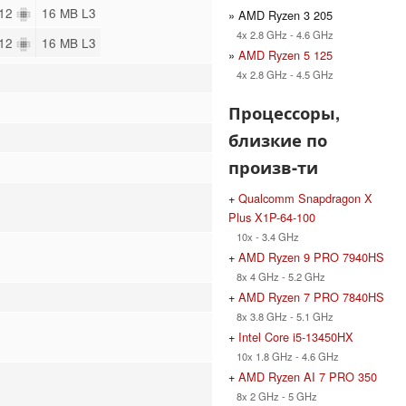
 12
16 MB L3
» AMD Ryzen 3 205
4x 2.8 GHz - 4.6 GHz
 12
16 MB L3
»
AMD Ryzen 5 125
4x 2.8 GHz - 4.5 GHz
Процессоры,
близкие по
произв-ти
+
Qualcomm Snapdragon X
Plus X1P-64-100
10x - 3.4 GHz
+
AMD Ryzen 9 PRO 7940HS
8x 4 GHz - 5.2 GHz
+
AMD Ryzen 7 PRO 7840HS
8x 3.8 GHz - 5.1 GHz
+
Intel Core i5-13450HX
10x 1.8 GHz - 4.6 GHz
+
AMD Ryzen AI 7 PRO 350
8x 2 GHz - 5 GHz