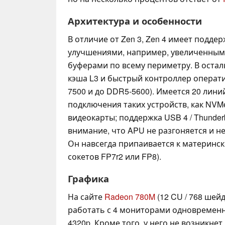
Архитектура и особенности
В отличие от Zen 3, Zen 4 имеет подде
улучшениями, например, увеличенным
буферами по всему периметру. В оста
кэша L3 и быстрый контроллер операт
7500 и до DDR5-5600). Имеется 20 линий
подключения таких устройств, как NVMe
видеокарты; поддержка USB 4 / Thunder
внимание, что APU не разгоняется и н
Он навсегда припаивается к материнс
сокетов FP7r2 или FP8).
Графика
На сайте
Radeon 780M
(12 CU / 768 шей
работать с 4 мониторами одновремен
4320p. Кроме того, у него не возникне