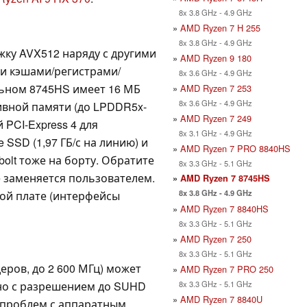
8x 3.8 GHz - 4.9 GHz
»
AMD Ryzen 7 H 255
8x 3.8 GHz - 4.9 GHz
ржку AVX512 наряду с другими
»
AMD Ryzen 9 180
и кэшами/регистрами/
8x 3.6 GHz - 4.9 GHz
льном 8745HS имеет 16 МБ
»
AMD Ryzen 7 253
8x 3.6 GHz - 4.9 GHz
ивной памяти (до LPDDR5x-
»
AMD Ryzen 7 249
 PCI-Express 4 для
8x 3.1 GHz - 4.9 GHz
 SSD (1,97 ГБ/с на линию) и
»
AMD Ryzen 7 PRO 8840HS
bolt тоже на борту. Обратите
8x 3.3 GHz - 5.1 GHz
е заменяется пользователем.
»
AMD Ryzen 7 8745HS
8x 3.8 GHz - 4.9 GHz
кой плате (интерфейсы
»
AMD Ryzen 7 8840HS
8x 3.3 GHz - 5.1 GHz
»
AMD Ryzen 7 250
8x 3.3 GHz - 5.1 GHz
деров, до 2 600 МГц) может
»
AMD Ryzen 7 PRO 250
8x 3.3 GHz - 5.1 GHz
но с разрешением до SUHD
»
AMD Ryzen 7 8840U
т проблем с аппаратным