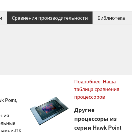
и
Сравнения производительности
Библиотека
Подробнее: Наша
таблица сравнения
процессоров
k Point,
Другие
ния.
процессоры из
ельные
серии Hawk Point
 мини-ПК,