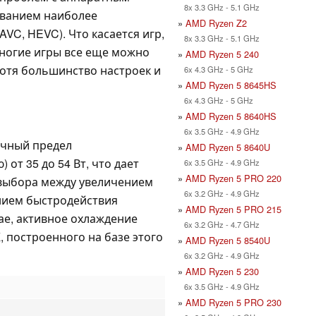
8x 3.3 GHz - 5.1 GHz
ванием наиболее
»
AMD Ryzen Z2
VC, HEVC). Что касается игр,
8x 3.3 GHz - 5.1 GHz
многие игры все еще можно
»
AMD Ryzen 5 240
хотя большинство настроек и
6x 4.3 GHz - 5 GHz
»
AMD Ryzen 5 8645HS
6x 4.3 GHz - 5 GHz
»
AMD Ryzen 5 8640HS
6x 3.5 GHz - 4.9 GHz
очный предел
»
AMD Ryzen 5 8640U
от 35 до 54 Вт, что дает
6x 3.5 GHz - 4.9 GHz
»
AMD Ryzen 5 PRO 220
выбора между увеличением
6x 3.2 GHz - 4.9 GHz
нием быстродействия
»
AMD Ryzen 5 PRO 215
ае, активное охлаждение
6x 3.2 GHz - 4.7 GHz
, построенного на базе этого
»
AMD Ryzen 5 8540U
6x 3.2 GHz - 4.9 GHz
»
AMD Ryzen 5 230
6x 3.5 GHz - 4.9 GHz
»
AMD Ryzen 5 PRO 230