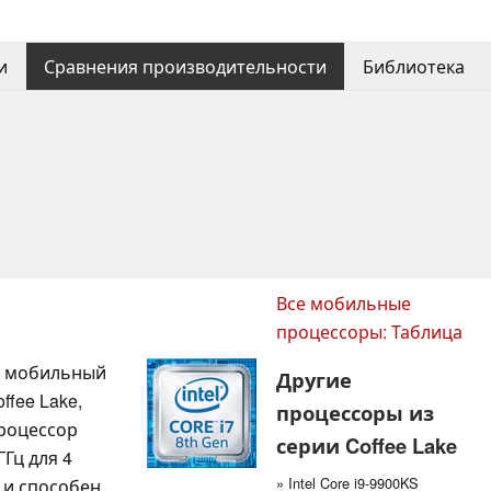
и
Сравнения производительности
Библиотека
Все мобильные
процессоры: Таблица
ый мобильный
Другие
fee Lake,
процессоры из
Процессор
серии Coffee Lake
ГГц для 4
» Intel Core i9-9900KS
) и способен