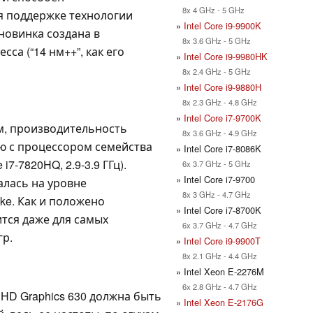
8x 4 GHz - 5 GHz
я поддержке технологии
»
Intel Core i9-9900K
о новинка создана в
8x 3.6 GHz - 5 GHz
са (“14 нм++”, как его
»
Intel Core i9-9980HK
8x 2.4 GHz - 5 GHz
»
Intel Core i9-9880H
8x 2.3 GHz - 4.8 GHz
»
Intel Core i7-9700K
м, производительность
8x 3.6 GHz - 4.9 GHz
ю с процессором семейства
» Intel Core i7-8086K
i7-7820HQ, 2.9-3.9 ГГц).
6x 3.7 GHz - 5 GHz
» Intel Core i7-9700
лась на уровне
8x 3 GHz - 4.7 GHz
ke. Как и положено
» Intel Core i7-8700K
ится даже для самых
6x 3.7 GHz - 4.7 GHz
гр.
»
Intel Core i9-9900T
8x 2.1 GHz - 4.4 GHz
» Intel Xeon E-2276M
6x 2.8 GHz - 4.7 GHz
UHD Graphics 630 должна быть
»
Intel Xeon E-2176G