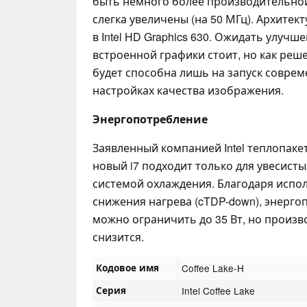
быть немного более производительной,
слегка увеличены (на 50 МГц). Архитек
в Intel HD Graphics 630. Ожидать улуч
встроенной графики стоит, но как реш
будет способна лишь на запуск совре
настройках качества изображения.
Энергопотребление
Заявленный компанией Intel теплопакет
новый i7 подходит только для увесист
системой охлаждения. Благодаря исп
снижения нагрева (cTDP-down), энерг
можно ограничить до 35 Вт, но произв
снизится.
Кодовое имя
Coffee Lake-H
Серия
Intel Coffee Lake