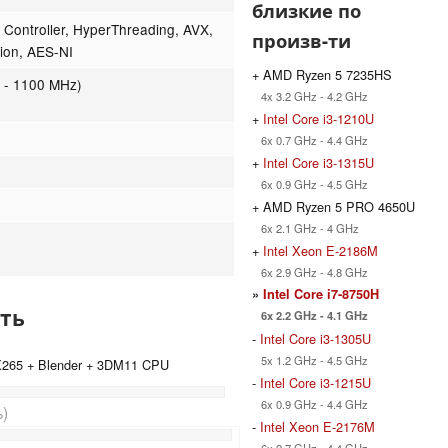
близкие по
ontroller, HyperThreading, AVX,
произв-ти
tion, AES-NI
+ AMD Ryzen 5 7235HS
 - 1100 MHz)
4x 3.2 GHz - 4.2 GHz
+
Intel Core i3-1210U
6x 0.7 GHz - 4.4 GHz
+
Intel Core i3-1315U
6x 0.9 GHz - 4.5 GHz
+ AMD Ryzen 5 PRO 4650U
6x 2.1 GHz - 4 GHz
+
Intel Xeon E-2186M
6x 2.9 GHz - 4.8 GHz
»
Intel Core i7-8750H
ть
6x 2.2 GHz - 4.1 GHz
-
Intel Core i3-1305U
5x 1.2 GHz - 4.5 GHz
 X265 + Blender + 3DM11 CPU
-
Intel Core i3-1215U
6x 0.9 GHz - 4.4 GHz
)
-
Intel Xeon E-2176M
6x 2.7 GHz - 4.4 GHz