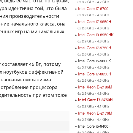
 ведь ее частоты, по слухам,
6x 3.7 GHz - 4.7 GHz
тура идентична той, что была
»
Intel Core i7-8700
6x 3.2 GHz - 4.6 GHz
шения производительности
»
Intel Core i7-9850H
ение начального класса, она
6x 2.6 GHz - 4.6 GHz
менных игр на минимальных
»
Intel Core i9-8950HK
6x 2.9 GHz - 4.8 GHz
»
Intel Core i7-9750H
6x 2.6 GHz - 4.5 GHz
» Intel Core i5-9600K
 составляет 45 Вт, потому
6x 3.7 GHz - 4.6 GHz
ых ноутбуков с эффективной
»
Intel Core i7-8850H
ользованию механизма
6x 2.6 GHz - 4.3 GHz
опотребление процессора
»
Intel Xeon E-2186M
6x 2.9 GHz - 4.8 GHz
одительность при этом тоже
»
Intel Core i7-8750H
6x 2.2 GHz - 4.1 GHz
»
Intel Xeon E-2176M
6x 2.7 GHz - 4.4 GHz
» Intel Core i5-9400F
6x 2.9 GHz - 4.1 GHz