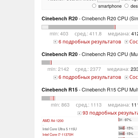
smartphone
des
Cinebench R20
- Cinebench R20 CPU (Sin
min: 403 сред.: 411.8 медиана:
41
6 подробных результатов
Сос
+
+
Cinebench R20
- Cinebench R20 CPU (Mul
min: 2142 сред.: 2377 медиана:
233
6 подробных результатов
Сос
+
+
Cinebench R15
- Cinebench R15 CPU Multi
min: 863 сред.: 1113 медиана:
11
93 подробных результ
+
31 -97%
AMD A4-1200
...
946 -15%
Intel Core Ultra 5 115U
946 -15%
Intel Core i7-11370H