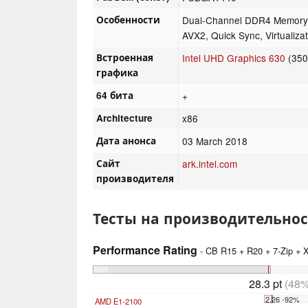
Особенности
Dual-Channel DDR4 Memory C
AVX2, Quick Sync, Virtualiza
Встроенная
Intel UHD Graphics 630
(350
графика
64 бита
+
Architecture
x86
Дата анонса
03 March 2018
Сайт
ark.intel.com
производителя
Тесты на производительнос
Performance Rating
- CB R15 + R20 + 7-Zip +
28.3 pt
(48%
2.26 -92%
AMD E1-2100