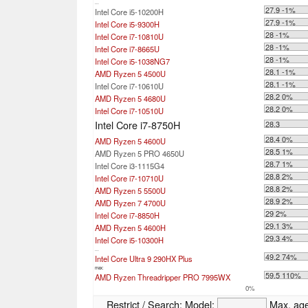
...
27.9 -1%
Intel Core i5-10200H
27.9 -1%
Intel Core i5-9300H
28 -1%
Intel Core i7-10810U
28 -1%
Intel Core i7-8665U
28 -1%
Intel Core i5-1038NG7
28.1 -1%
AMD Ryzen 5 4500U
28.1 -1%
Intel Core i7-10610U
28.2 0%
AMD Ryzen 5 4680U
28.2 0%
Intel Core i7-10510U
Intel Core i7-8750H
28.3
28.4 0%
AMD Ryzen 5 4600U
28.5 1%
AMD Ryzen 5 PRO 4650U
28.7 1%
Intel Core i3-1115G4
28.8 2%
Intel Core i7-10710U
28.8 2%
AMD Ryzen 5 5500U
28.9 2%
AMD Ryzen 7 4700U
29 2%
Intel Core i7-8850H
29.1 3%
AMD Ryzen 5 4600H
29.3 4%
Intel Core i5-10300H
...
49.2 74%
Intel Core Ultra 9 290HX Plus
max:
59.5 110%
AMD Ryzen Threadripper PRO 7995WX
0%
Restrict / Search:
Model:
Max. ag