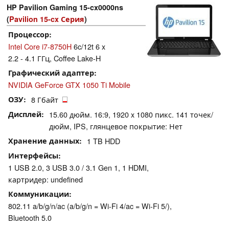
HP Pavilion Gaming 15-cx0000ns
(
Pavilion 15-cx Серия
)
Процессор
Intel Core i7-8750H
6c/12t 6 x
2.2 - 4.1 ГГц, Coffee Lake-H
Графический адаптер
NVIDIA GeForce GTX 1050 Ti Mobile
ОЗУ
8 Гбайт
Дисплей
15.60 дюйм. 16:9, 1920 x 1080 пикс. 141 точек/
дюйм, IPS, глянцевое покрытие: Нет
Хранение данных
1 TB HDD
Интерфейсы
1 USB 2.0, 3 USB 3.0 / 3.1 Gen 1, 1 HDMI,
картридер: undefined
Коммуникации
802.11 a/b/g/n/ac (a/b/g/n = Wi-Fi 4/ac = Wi-Fi 5/),
Bluetooth 5.0