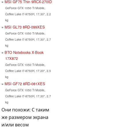
MSI GF75 Thin 9RCX-270ID
GeForce GTX 1050 Ti Mobile,
Coffee Lake i7-9750H, 17.30", 2.2
kg
MSI GL73 8RD-099XES
GeForce GTX 1050 Ti Mobile,
Coffee Lake i7-8750H, 17.30", 2.7
kg
BTO Notebooks X-Book
17X872
GeForce GTX 1050 Ti Mobile,
Coffee Lake i7-8750H, 17.20", 2.5
kg
MSI GF72 8RD-081XES
GeForce GTX 1050 Ti Mobile,
Coffee Lake i7-8750H, 17.30", 2.7
kg
Они похожи: С таким
же размером экрана
и/или весом