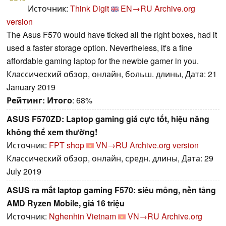
Источник:
Think Digit
EN→RU
Archive.org
version
The Asus F570 would have ticked all the right boxes, had it
used a faster storage option. Nevertheless, it's a fine
affordable gaming laptop for the newbie gamer in you.
Классический обзор, онлайн, больш. длины, Дата: 21
January 2019
Рейтинг:
Итого
: 68%
ASUS F570ZD: Laptop gaming giá cực tốt, hiệu năng
không thể xem thường!
Источник:
FPT shop
VN→RU
Archive.org version
Классический обзор, онлайн, средн. длины, Дата: 29
July 2019
ASUS ra mắt laptop gaming F570: siêu mỏng, nền tảng
AMD Ryzen Mobile, giá 16 triệu
Источник:
Nghenhin Vietnam
VN→RU
Archive.org