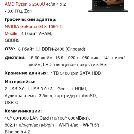
AMD Ryzen 5 2500U
4c/8t 4 x 2
- 3.6 ГГц, Zen
Графический адаптер
NVIDIA GeForce GTX 1050 Ti
Mobile
- 4 Гбайт VRAM,
GDDR5
ОЗУ
8 Гбайт
, DDR4-2400 (Onboard)
Дисплей
15.60 дюйм. 16:9, 1920 x 1080 пикс. 141 точек/
дюйм, LED, глянцевое покрытие: Нет
Хранение данных
1TB 5400 rpm SATA HDD
Интерфейсы
2 USB 2.0, 1 USB 3.0 / 3.1 Gen 1, 1 HDMI,
Аудиоразъёмы: 3.5mm, картридер: microSD,
USB-C
Коммуникации
10/100/1000 LAN Card (10/100/1000MBit/s),
802.11 a/b/g/n/ac (a/b/g/n = Wi-Fi 4/ac = Wi-Fi 5/),
Bluetooth 4.2