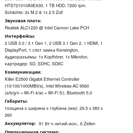
HTS721010A9E630, 1 TB HDD, 7200 rpm.
Schächte: 2x M.2 & 1x 2.5 Zoll
Звуковая плата
Realtek ALC1220 @ Intel Cannon Lake PCH
Интерфейсы
2 USB 3.0 / 3.1 Gen 1, 2 USB 3.1 Gen 2, 1 HDMI, 1
DisplayPort, 1 слот замка Kensington,
Аудиоразъёмы: 1x Kopfhörer, 1x Mikrofon,
картридер: SD, SDHC, SDXC
Коммуникации
Killer E2500 Gigabit Ethernet Controller
(10/100/1000MBit/s), Intel Wireless-AC 9560
(a/b/g/n = Wi-Fi 4/ac = Wi-Fi 5/), Bluetooth 5.0
Габариты
толщина х ширина х глубина (мм): 29.5 x 383 x
260
Аккумулятор
51 Вт⋅ч литий-ион., 6 Zellen
Операционная система