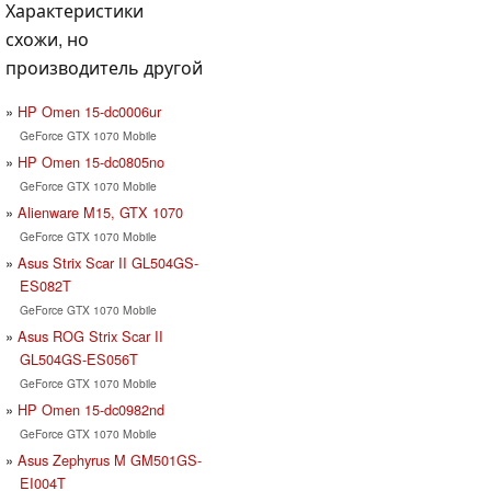
Характеристики
схожи, но
производитель другой
HP Omen 15-dc0006ur
GeForce GTX 1070 Mobile
HP Omen 15-dc0805no
GeForce GTX 1070 Mobile
Alienware M15, GTX 1070
GeForce GTX 1070 Mobile
Asus Strix Scar II GL504GS-
ES082T
GeForce GTX 1070 Mobile
Asus ROG Strix Scar II
GL504GS-ES056T
GeForce GTX 1070 Mobile
HP Omen 15-dc0982nd
GeForce GTX 1070 Mobile
Asus Zephyrus M GM501GS-
EI004T