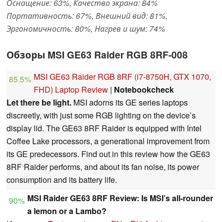
Оснащение: 63%, Качество экрана: 84%
Портативность: 67%, Внешний вид: 81%,
Эргономичность: 80%, Нагрев и шум: 74%
Обзоры MSI GE63 Raider RGB 8RF-008
MSI GE63 Raider RGB 8RF (i7-8750H, GTX 1070,
85.5%
FHD) Laptop Review
|
Notebookcheck
Let there be light.
MSI adorns its GE series laptops
discreetly, with just some RGB lighting on the device’s
display lid. The GE63 8RF Raider is equipped with Intel
Coffee Lake processors, a generational improvement from
its GE predecessors. Find out in this review how the GE63
8RF Raider performs, and about its fan noise, its power
consumption and its battery life.
MSI Raider GE63 8RF Review: Is MSI’s all-rounder
90%
a lemon or a Lambo?