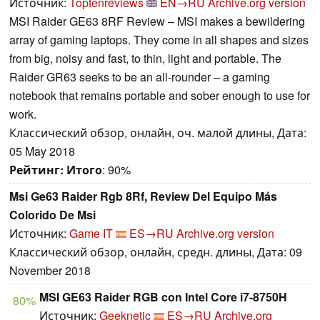
Источник:
Toptenreviews
EN→RU
Archive.org version
MSI Raider GE63 8RF Review – MSI makes a bewildering
array of gaming laptops. They come in all shapes and sizes
from big, noisy and fast, to thin, light and portable. The
Raider GR63 seeks to be an all-rounder – a gaming
notebook that remains portable and sober enough to use for
work.
Классический обзор, онлайн, оч. малой длины, Дата:
05 May 2018
Рейтинг:
Итого
: 90%
Msi Ge63 Raider Rgb 8Rf, Review Del Equipo Más
Colorido De Msi
Источник:
Game IT
ES→RU
Archive.org version
Классический обзор, онлайн, средн. длины, Дата: 09
November 2018
MSI GE63 Raider RGB con Intel Core i7-8750H
80%
Источник:
Geeknetic
ES→RU
Archive.org