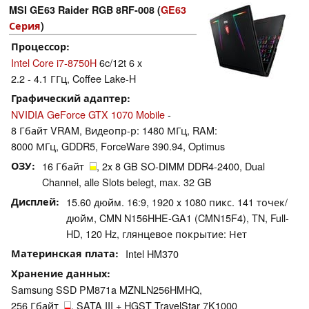
MSI GE63 Raider RGB 8RF-008 (
GE63
Серия
)
Процессор
Intel Core i7-8750H
6c/12t 6 x
2.2 - 4.1 ГГц, Coffee Lake-H
Графический адаптер
NVIDIA GeForce GTX 1070 Mobile
-
8 Гбайт VRAM, Видеопр-р: 1480 МГц, RAM:
8000 МГц, GDDR5, ForceWare 390.94, Optimus
ОЗУ
16 Гбайт
, 2x 8 GB SO-DIMM DDR4-2400, Dual
Channel, alle Slots belegt, max. 32 GB
Дисплей
15.60 дюйм. 16:9, 1920 x 1080 пикс. 141 точек/
дюйм, CMN N156HHE-GA1 (CMN15F4), TN, Full-
HD, 120 Hz, глянцевое покрытие: Нет
Материнская плата
Intel HM370
Хранение данных
Samsung SSD PM871a MZNLN256HMHQ,
256 Гбайт
, SATA III + HGST TravelStar 7K1000