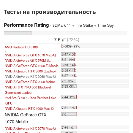
Тесты на производительность
Performance Rating
- 3DMark 11 + Fire Strike + Time Spy
7.6 pt
(23%)
0.0639 -99%
AMD Radeon HD 8180
...
6.47 -15%
NVIDIA GeForce GTX 1070 Max-Q
6.5 -14%
NVIDIA GeForce GTX 970M SLI
6.53 -14%
NVIDIA GeForce GTX 1660 Ti Mobile
6.54 -14%
NVIDIA Quadro RTX 3000 (Laptop)
6.57 -14%
NVIDIA GeForce RTX 2060 Max-Q
7.2 -5%
NVIDIA GeForce RTX 2060 Mobile
7.35 -3%
NVIDIA RTX PRO 500 Blackwell
Generation Laptop
7.44 -2%
Intel Arc B390 12 Xe3 Panther Lake
iGPU
7.51 -1%
NVIDIA Quadro RTX 4000 Max-Q
NVIDIA GeForce GTX
7.6
1070 Mobile
7.64 1%
NVIDIA GeForce RTX 2070 Max-Q
7.78 2%