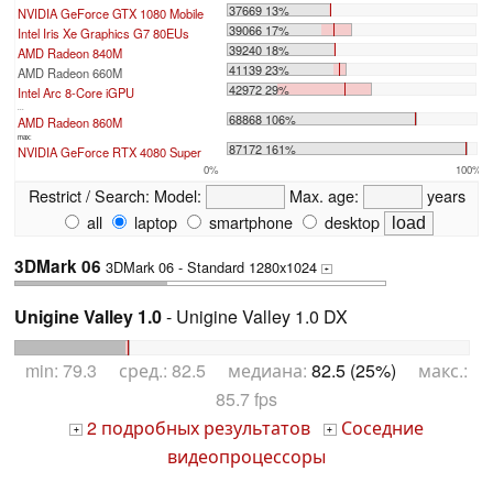
37669 13%
NVIDIA GeForce GTX 1080 Mobile
39066 17%
Intel Iris Xe Graphics G7 80EUs
39240 18%
AMD Radeon 840M
41139 23%
AMD Radeon 660M
42972 29%
Intel Arc 8-Core iGPU
...
68868 106%
AMD Radeon 860M
max:
87172 161%
NVIDIA GeForce RTX 4080 Super
0%
100%
Restrict / Search:
Model:
Max. age:
years
all
laptop
smartphone
desktop
3DMark 06
3DMark 06 - Standard 1280x1024
+
Unigine Valley 1.0
- Unigine Valley 1.0 DX
min: 79.3 сред.: 82.5 медиана:
82.5 (25%)
макс.:
85.7 fps
2 подробных результатов
Соседние
+
+
видеопроцессоры