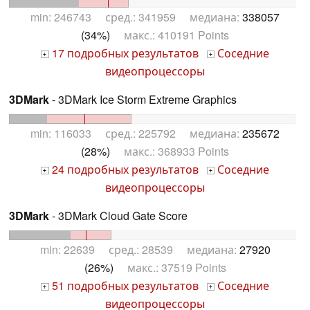
min: 246743 сред.: 341959 медиана:
338057
(34%)
макс.: 410191 Points
17 подробных результатов
Соседние
+
+
видеопроцессоры
3DMark
- 3DMark Ice Storm Extreme Graphics
min: 116033 сред.: 225792 медиана:
235672
(28%)
макс.: 368933 Points
24 подробных результатов
Соседние
+
+
видеопроцессоры
3DMark
- 3DMark Cloud Gate Score
min: 22639 сред.: 28539 медиана:
27920
(26%)
макс.: 37519 Points
51 подробных результатов
Соседние
+
+
видеопроцессоры