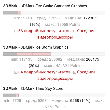
3DMark
- 3DMark Fire Strike Standard Graphics
min: 15718 сред.: 17228 медиана:
17236.5
(16%)
макс.: 19059 Points
56 подробных результатов
Соседние
+
+
видеопроцессоры
3DMark
- 3DMark Ice Storm Graphics
min: 117135 сред.: 258682 медиана:
266175
(29%)
макс.: 424321 Points
34 подробных результатов
Соседние
+
+
видеопроцессоры
3DMark
- 3DMark Time Spy Score
min: 4729 сред.: 5253 медиана:
5268 (14%)
макс.:
5773 Points