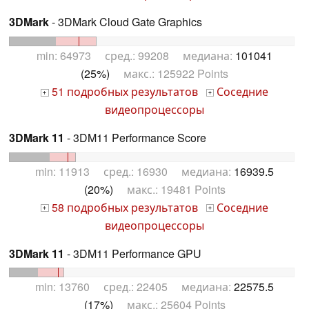
3DMark
- 3DMark Cloud Gate Graphics
min: 64973 сред.: 99208 медиана:
101041
(25%)
макс.: 125922 Points
51 подробных результатов
Соседние
+
+
видеопроцессоры
3DMark 11
- 3DM11 Performance Score
min: 11913 сред.: 16930 медиана:
16939.5
(20%)
макс.: 19481 Points
58 подробных результатов
Соседние
+
+
видеопроцессоры
3DMark 11
- 3DM11 Performance GPU
min: 13760 сред.: 22405 медиана:
22575.5
(17%)
макс.: 25604 Points