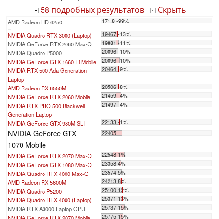
58 подробных результатов
Скрыть
+
-
171.8 -99%
AMD Radeon HD 6250
...
19467 -13%
NVIDIA Quadro RTX 3000 (Laptop)
19881 -11%
NVIDIA GeForce RTX 2060 Max-Q
20096 -10%
NVIDIA Quadro P5000
20096 -10%
NVIDIA GeForce GTX 1660 Ti Mobile
20464 -9%
NVIDIA RTX 500 Ada Generation
Laptop
20506 -8%
AMD Radeon RX 6550M
21459 -4%
NVIDIA GeForce RTX 2060 Mobile
21497 -4%
NVIDIA RTX PRO 500 Blackwell
Generation Laptop
22133 -1%
NVIDIA GeForce GTX 980M SLI
NVIDIA GeForce GTX
22405
1070 Mobile
22548 1%
NVIDIA GeForce RTX 2070 Max-Q
23358 4%
NVIDIA GeForce GTX 1080 Max-Q
23574 5%
NVIDIA Quadro RTX 4000 Max-Q
24213 8%
AMD Radeon RX 5600M
25100 12%
NVIDIA Quadro P5200
25371 13%
NVIDIA Quadro RTX 4000 (Laptop)
25737 15%
NVIDIA RTX A3000 Laptop GPU
25775 15%
NVIDIA GeForce RTX 2070 Mobile