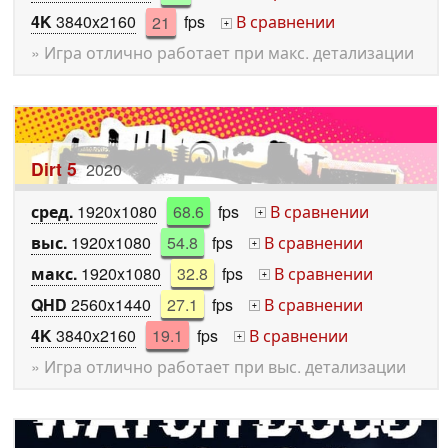
4K
3840x2160
21
fps
В сравнении
+
» Игра отлично работает при макс. детализации
Dirt 5
2020
сред.
1920x1080
68.6
fps
В сравнении
+
выс.
1920x1080
54.8
fps
В сравнении
+
макс.
1920x1080
32.8
fps
В сравнении
+
QHD
2560x1440
27.1
fps
В сравнении
+
4K
3840x2160
19.1
fps
В сравнении
+
» Игра отлично работает при выс. детализации