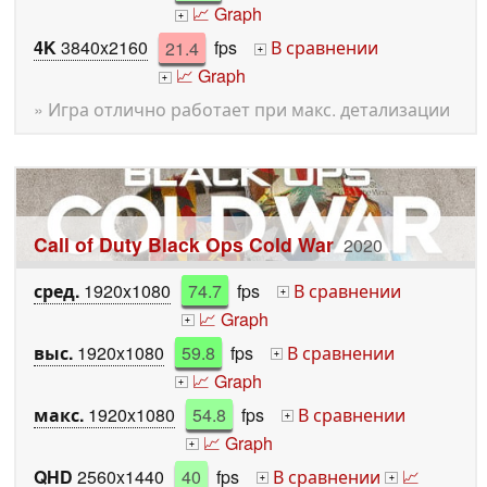
📈 Graph
+
4K
3840x2160
21.4
fps
В сравнении
+
📈 Graph
+
» Игра отлично работает при макс. детализации
Call of Duty Black Ops Cold War
2020
сред.
1920x1080
74.7
fps
В сравнении
+
📈 Graph
+
выс.
1920x1080
59.8
fps
В сравнении
+
📈 Graph
+
макс.
1920x1080
54.8
fps
В сравнении
+
📈 Graph
+
QHD
2560x1440
40
fps
В сравнении
📈
+
+