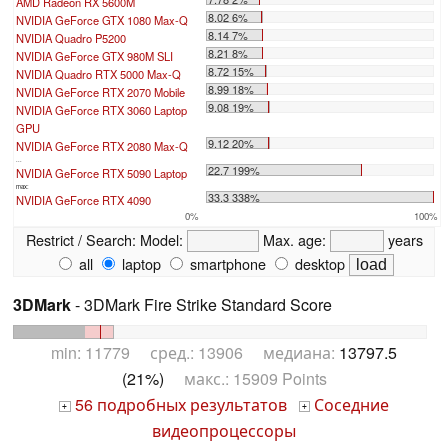
AMD Radeon RX 5600M
8.02 6%
NVIDIA GeForce GTX 1080 Max-Q
8.14 7%
NVIDIA Quadro P5200
8.21 8%
NVIDIA GeForce GTX 980M SLI
8.72 15%
NVIDIA Quadro RTX 5000 Max-Q
8.99 18%
NVIDIA GeForce RTX 2070 Mobile
9.08 19%
NVIDIA GeForce RTX 3060 Laptop
GPU
9.12 20%
NVIDIA GeForce RTX 2080 Max-Q
...
22.7 199%
NVIDIA GeForce RTX 5090 Laptop
max:
33.3 338%
NVIDIA GeForce RTX 4090
0%
100%
Restrict / Search:
Model:
Max. age:
years
all
laptop
smartphone
desktop
3DMark
- 3DMark Fire Strike Standard Score
min: 11779 сред.: 13906 медиана:
13797.5
(21%)
макс.: 15909 Points
56 подробных результатов
Соседние
+
+
видеопроцессоры