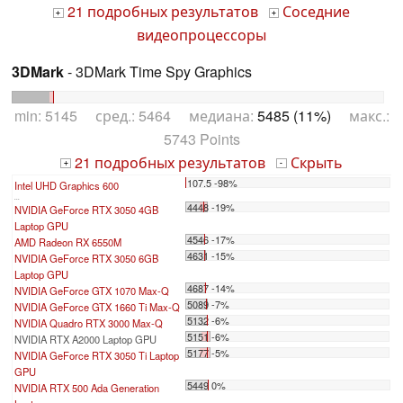
21 подробных результатов
Соседние
+
+
видеопроцессоры
3DMark
- 3DMark Time Spy Graphics
min: 5145 сред.: 5464 медиана:
5485 (11%)
макс.:
5743 Points
21 подробных результатов
Скрыть
+
-
107.5 -98%
Intel UHD Graphics 600
...
4448 -19%
NVIDIA GeForce RTX 3050 4GB
Laptop GPU
4546 -17%
AMD Radeon RX 6550M
4631 -15%
NVIDIA GeForce RTX 3050 6GB
Laptop GPU
4687 -14%
NVIDIA GeForce GTX 1070 Max-Q
5089 -7%
NVIDIA GeForce GTX 1660 Ti Max-Q
5132 -6%
NVIDIA Quadro RTX 3000 Max-Q
5151 -6%
NVIDIA RTX A2000 Laptop GPU
5177 -5%
NVIDIA GeForce RTX 3050 Ti Laptop
GPU
5449 0%
NVIDIA RTX 500 Ada Generation