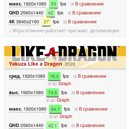
макс.
1920x1080
53
fps
В сравнении
+
QHD
2560x1440
42
fps
В сравнении
+
4K
3840x2160
27
fps
В сравнении
+
» Игра отлично работает при макс. детализации
Yakuza Like a Dragon
2020
сред.
1920x1080
76.3
fps
В сравнении
+
📈 Graph
+
выс.
1920x1080
74.5
fps
В сравнении
+
📈 Graph
+
макс.
1920x1080
64.7
fps
В сравнении
+
📈 Graph
+
QHD
2560x1440
42.1
fps
В сравнении
+