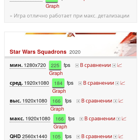
Graph
» Игра отлично работает при макс. детализации
Star Wars Squadrons
2020
мин.
1280x720
225
fps
В сравнении
📈
+
+
Graph
сред.
1920x1080
184
fps
В сравнении
📈
+
+
Graph
выс.
1920x1080
166
fps
В сравнении
📈
+
+
Graph
макс.
1920x1080
166
fps
В сравнении
📈
+
+
Graph
QHD
2560x1440
105
fps
В сравнении
📈
+
+