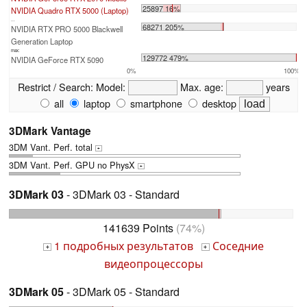
25897 16%
NVIDIA Quadro RTX 5000 (Laptop)
...
68271 205%
NVIDIA RTX PRO 5000 Blackwell
Generation Laptop
max:
129772 479%
NVIDIA GeForce RTX 5090
0%
100%
Restrict / Search:
Model:
Max. age:
years
all
laptop
smartphone
desktop
3DMark Vantage
3DM Vant. Perf. total
+
3DM Vant. Perf. GPU no PhysX
+
3DMark 03
- 3DMark 03 - Standard
141639 Points
(74%)
1 подробных результатов
Соседние
+
+
видеопроцессоры
3DMark 05
- 3DMark 05 - Standard