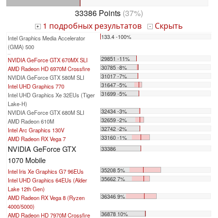
33386 Points
(37%)
1 подробных результатов
Скрыть
+
-
133.4 -100%
Intel Graphics Media Accelerator
(GMA) 500
...
29851 -11%
NVIDIA GeForce GTX 670MX SLI
30785 -8%
AMD Radeon HD 6970M Crossfire
31017 -7%
NVIDIA GeForce GTX 580M SLI
31647 -5%
Intel UHD Graphics 770
31699 -5%
Intel UHD Graphics Xe 32EUs (Tiger
Lake-H)
32434 -3%
NVIDIA GeForce GTX 680M SLI
32659 -2%
AMD Radeon 610M
32742 -2%
Intel Arc Graphics 130V
33160 -1%
AMD Radeon RX Vega 7
NVIDIA GeForce GTX
33386
1070 Mobile
35208 5%
Intel Iris Xe Graphics G7 96EUs
35662 7%
Intel UHD Graphics 64EUs (Alder
Lake 12th Gen)
36346 9%
AMD Radeon RX Vega 8 (Ryzen
4000/5000)
36878 10%
AMD Radeon HD 7970M Crossfire