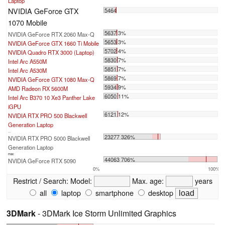
Laptop
NVIDIA GeForce GTX
5464
1070 Mobile
5637 3%
NVIDIA GeForce RTX 2060 Max-Q
5653 3%
NVIDIA GeForce GTX 1660 Ti Mobile
5702 4%
NVIDIA Quadro RTX 3000 (Laptop)
5830 7%
Intel Arc A550M
5851 7%
Intel Arc A530M
5869 7%
NVIDIA GeForce GTX 1080 Max-Q
5934 9%
AMD Radeon RX 5600M
6050 11%
Intel Arc B370 10 Xe3 Panther Lake
iGPU
6121 12%
NVIDIA RTX PRO 500 Blackwell
Generation Laptop
...
23277 326%
NVIDIA RTX PRO 5000 Blackwell
Generation Laptop
max:
44063 706%
NVIDIA GeForce RTX 5090
0%
100%
Restrict / Search:
Model:
Max. age:
years
all
laptop
smartphone
desktop
3DMark
- 3DMark Ice Storm Unlimited Graphics