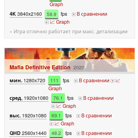
Graph
4K
3840x2160
58.9
fps
В сравнении
+
📈 Graph
+
» Игра отлично работает при макс. детализации
Mafia Definitive Edition
2020
мин.
1280x720
111
fps
В сравнении
📈
+
+
Graph
сред.
1920x1080
76.1
fps
В сравнении
+
📈 Graph
+
выс.
1920x1080
69.1
fps
В сравнении
+
📈 Graph
+
QHD
2560x1440
48.2
fps
В сравнении
+