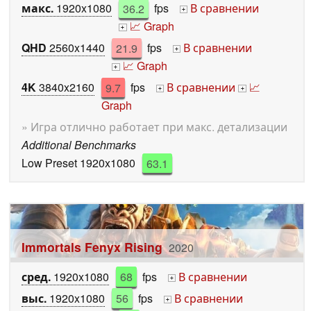
макс.
1920x1080
36.2
fps
В сравнении
+
📈 Graph
+
QHD
2560x1440
21.9
fps
В сравнении
+
📈 Graph
+
4K
3840x2160
9.7
fps
В сравнении
📈
+
+
Graph
» Игра отлично работает при макс. детализации
Additional Benchmarks
Low Preset 1920x1080
63.1
Immortals Fenyx Rising
2020
сред.
1920x1080
68
fps
В сравнении
+
выс.
1920x1080
56
fps
В сравнении
+