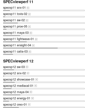
SPECviewperf 11
specvp11 snx-01
+
specvp11 tcvis-02
+
specvp11 sw-02
+
specvp11 proe-05
+
specvp11 maya-03
+
specvp11 lightwave-01
+
specvp11 ensight-04
+
specvp11 catia-03
+
SPECviewperf 12
specvp12 sw-03
+
specvp12 snx-02
+
specvp12 showcase-01
+
specvp12 mediacal-01
+
specvp12 maya-04
+
specvp12 energy-01
+
specvp12 creo-01
+