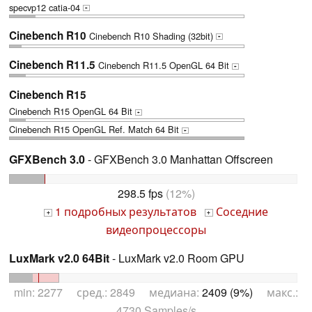
specvp12 catia-04
+
Cinebench R10
Cinebench R10 Shading (32bit)
+
Cinebench R11.5
Cinebench R11.5 OpenGL 64 Bit
+
Cinebench R15
Cinebench R15 OpenGL 64 Bit
+
Cinebench R15 OpenGL Ref. Match 64 Bit
+
GFXBench 3.0
- GFXBench 3.0 Manhattan Offscreen
298.5 fps
(12%)
1 подробных результатов
Соседние
+
+
видеопроцессоры
LuxMark v2.0 64Bit
- LuxMark v2.0 Room GPU
min: 2277 сред.: 2849 медиана:
2409 (9%)
макс.:
4730 Samples/s