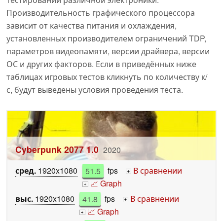
Производительность графического процессора
зависит от качества питания и охлаждения,
установленных производителем ограничений TDP,
параметров видеопамяти, версии драйвера, версии
ОС и других факторов. Если в приведённых ниже
таблицах игровых тестов кликнуть по количеству к/
с, будут выведены условия проведения теста.
Cyberpunk 2077 1.0
2020
сред.
1920x1080
51.5
fps
В сравнении
+
📈 Graph
+
выс.
1920x1080
41.8
fps
В сравнении
+
📈 Graph
+