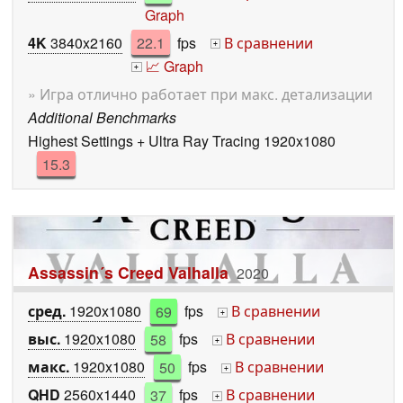
Graph
4K
3840x2160
22.1
fps
В сравнении
+
📈 Graph
+
» Игра отлично работает при макс. детализации
Additional Benchmarks
Highest Settings + Ultra Ray Tracing 1920x1080
15.3
Assassin´s Creed Valhalla
2020
сред.
1920x1080
69
fps
В сравнении
+
выс.
1920x1080
58
fps
В сравнении
+
макс.
1920x1080
50
fps
В сравнении
+
QHD
2560x1440
37
fps
В сравнении
+