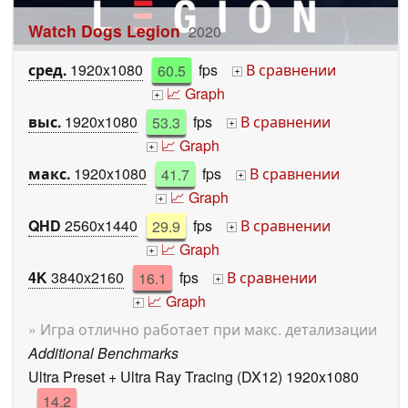
Watch Dogs Legion
2020
сред.
1920x1080
60.5
fps
В сравнении
+
📈 Graph
+
выс.
1920x1080
53.3
fps
В сравнении
+
📈 Graph
+
макс.
1920x1080
41.7
fps
В сравнении
+
📈 Graph
+
QHD
2560x1440
29.9
fps
В сравнении
+
📈 Graph
+
4K
3840x2160
16.1
fps
В сравнении
+
📈 Graph
+
» Игра отлично работает при макс. детализации
Additional Benchmarks
Ultra Preset + Ultra Ray Tracing (DX12) 1920x1080
14.2