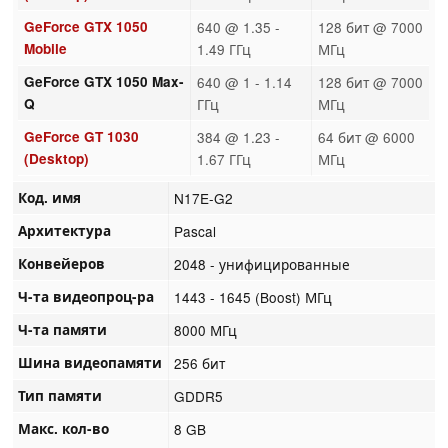
GeForce GTX 1050
640 @ 1.35 -
128 бит @ 7000
Mobile
1.49 ГГц
МГц
GeForce GTX 1050 Max-
640 @ 1 - 1.14
128 бит @ 7000
Q
ГГц
МГц
GeForce GT 1030
384 @ 1.23 -
64 бит @ 6000
(Desktop)
1.67 ГГц
МГц
Код. имя
N17E-G2
Архитектура
Pascal
Конвейеров
2048 - унифицированные
Ч-та видеопроц-ра
1443 - 1645 (Boost) МГц
Ч-та памяти
8000 МГц
Шина видеопамяти
256 бит
Тип памяти
GDDR5
Макс. кол-во
8 GB