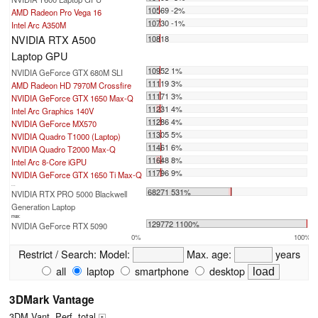
10569 -2%
AMD Radeon Pro Vega 16
10730 -1%
Intel Arc A350M
NVIDIA RTX A500
10818
Laptop GPU
10952 1%
NVIDIA GeForce GTX 680M SLI
11119 3%
AMD Radeon HD 7970M Crossfire
11171 3%
NVIDIA GeForce GTX 1650 Max-Q
11231 4%
Intel Arc Graphics 140V
11286 4%
NVIDIA GeForce MX570
11305 5%
NVIDIA Quadro T1000 (Laptop)
11461 6%
NVIDIA Quadro T2000 Max-Q
11648 8%
Intel Arc 8-Core iGPU
11796 9%
NVIDIA GeForce GTX 1650 Ti Max-Q
...
68271 531%
NVIDIA RTX PRO 5000 Blackwell
Generation Laptop
max:
129772 1100%
NVIDIA GeForce RTX 5090
0%
100%
Restrict / Search:
Model:
Max. age:
years
all
laptop
smartphone
desktop
3DMark Vantage
3DM Vant. Perf. total
+