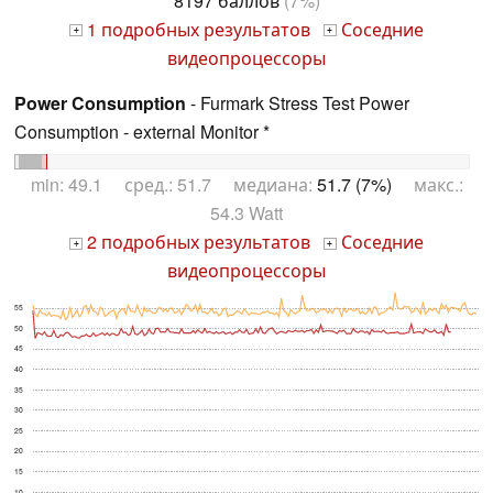
8197 баллов
(7%)
1 подробных результатов
Соседние
+
+
видеопроцессоры
Power Consumption
- Furmark Stress Test Power
Consumption - external Monitor *
min: 49.1 сред.: 51.7 медиана:
51.7 (7%)
макс.:
54.3 Watt
2 подробных результатов
Соседние
+
+
видеопроцессоры
55
50
45
40
35
30
25
20
15
10