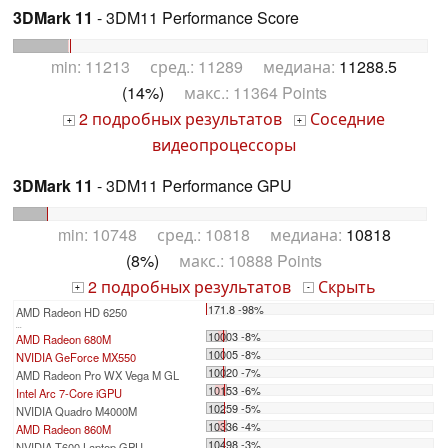
3DMark 11
- 3DM11 Performance Score
min: 11213 сред.: 11289 медиана:
11288.5
(14%)
макс.: 11364 Points
2 подробных результатов
Соседние
+
+
видеопроцессоры
3DMark 11
- 3DM11 Performance GPU
min: 10748 сред.: 10818 медиана:
10818
(8%)
макс.: 10888 Points
2 подробных результатов
Скрыть
+
-
171.8 -98%
AMD Radeon HD 6250
...
10003 -8%
AMD Radeon 680M
10005 -8%
NVIDIA GeForce MX550
10020 -7%
AMD Radeon Pro WX Vega M GL
10153 -6%
Intel Arc 7-Core iGPU
10259 -5%
NVIDIA Quadro M4000M
10336 -4%
AMD Radeon 860M
10498 -3%
NVIDIA T600 Laptop GPU