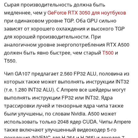
Сырая производительность должна быть
медленнее, чем у
GeForce RTX 3050 для ноутбуков
при одинаковом уровне TGP. Оба GPU сильно
зависят от хорошего охлаждения и высокого TGP
для хорошей производительности. При
аналогичном уровне энергопотребления RTX A500
должен быть явно быстрее, чем старый
T500
и
T550.
Чип GA107 предлагает 2.560 FP32 ALU, половина из
которых также может выполнять инструкции INT32
(т.е. 1.280 INT32 ALU). С Ampere все шейдеры могут
выполнять инструкции FP32 или INT32. Ядра
трассировки лучей и тензорные ядра чипа также
были улучшены, по словам Nvidia. A500 может
использовать только 2048 ядер CUDA. Чипы Ampere
также включают улучшенный видеокодер 5-го
поколения (NVENC для H.264 и H.265) и декодер 7-