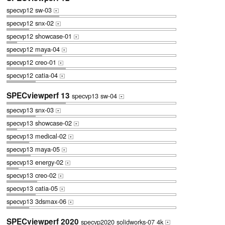
specvp12 sw-03
+
specvp12 snx-02
+
specvp12 showcase-01
+
specvp12 maya-04
+
specvp12 creo-01
+
specvp12 catia-04
+
SPECviewperf 13
specvp13 sw-04
+
specvp13 snx-03
+
specvp13 showcase-02
+
specvp13 medical-02
+
specvp13 maya-05
+
specvp13 energy-02
+
specvp13 creo-02
+
specvp13 catia-05
+
specvp13 3dsmax-06
+
SPECviewperf 2020
specvp2020 solidworks-07 4k
+