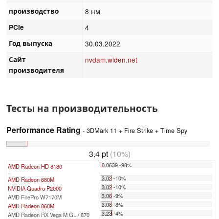
производство
8 нм
PCIe
4
Год выпуска
30.03.2022
Сайт
nvdam.widen.net
производителя
Тесты на производительность
Performance Rating
- 3DMark 11 + Fire Strike + Time Spy
3.4 pt
(10%)
0.0639 -98%
AMD Radeon HD 8180
...
3.02 -10%
AMD Radeon 680M
3.02 -10%
NVIDIA Quadro P2000
3.06 -9%
AMD FirePro W7170M
3.08 -8%
AMD Radeon 860M
3.23 -4%
AMD Radeon RX Vega M GL / 870