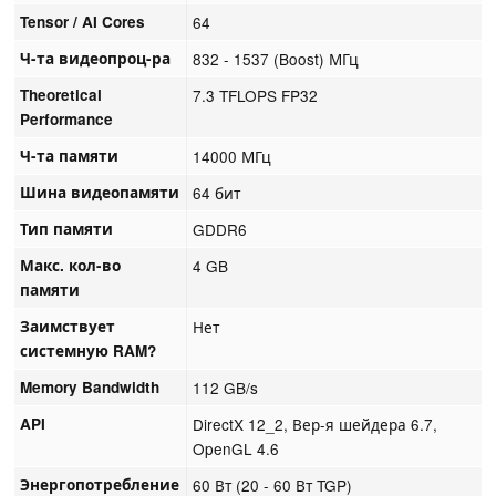
Tensor / AI Cores
64
Ч-та видеопроц-ра
832 - 1537 (Boost) МГц
Theoretical
7.3 TFLOPS FP32
Performance
Ч-та памяти
14000 МГц
Шина видеопамяти
64 бит
Тип памяти
GDDR6
Макс. кол-во
4 GB
памяти
Заимствует
Нет
системную RAM?
Memory Bandwidth
112 GB/s
API
DirectX 12_2, Вер-я шейдера 6.7,
OpenGL 4.6
Энергопотребление
60 Вт (20 - 60 Вт TGP)