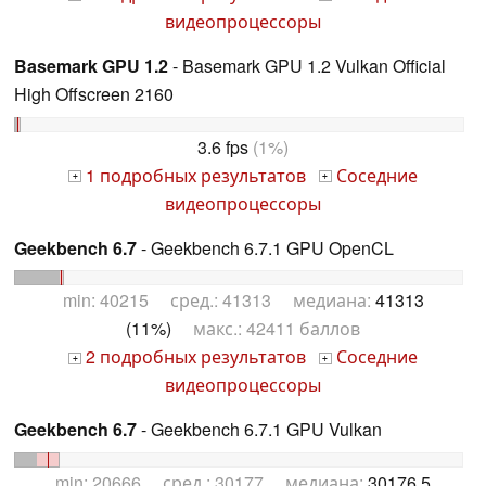
видеопроцессоры
Basemark GPU 1.2
- Basemark GPU 1.2 Vulkan Official
High Offscreen 2160
3.6 fps
(1%)
1 подробных результатов
Соседние
+
+
видеопроцессоры
Geekbench 6.7
- Geekbench 6.7.1 GPU OpenCL
min: 40215 сред.: 41313 медиана:
41313
(11%)
макс.: 42411 баллов
2 подробных результатов
Соседние
+
+
видеопроцессоры
Geekbench 6.7
- Geekbench 6.7.1 GPU Vulkan
min: 20666 сред.: 30177 медиана:
30176.5