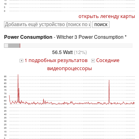
15
10
5
0
открыть легенду карты
Power Consumption
- Witcher 3 Power Consumption *
56.5 Watt
(12%)
1 подробных результатов
Соседние
+
+
видеопроцессоры
95
90
85
80
75
70
65
60
55
50
45
40
35
30
25
20
15
10
5