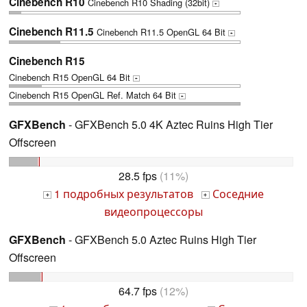
Cinebench R10
Cinebench R10 Shading (32bit)
+
Cinebench R11.5
Cinebench R11.5 OpenGL 64 Bit
+
Cinebench R15
Cinebench R15 OpenGL 64 Bit
+
Cinebench R15 OpenGL Ref. Match 64 Bit
+
GFXBench
- GFXBench 5.0 4K Aztec Ruins High Tier
Offscreen
28.5 fps
(11%)
1 подробных результатов
Соседние
+
+
видеопроцессоры
GFXBench
- GFXBench 5.0 Aztec Ruins High Tier
Offscreen
64.7 fps
(12%)