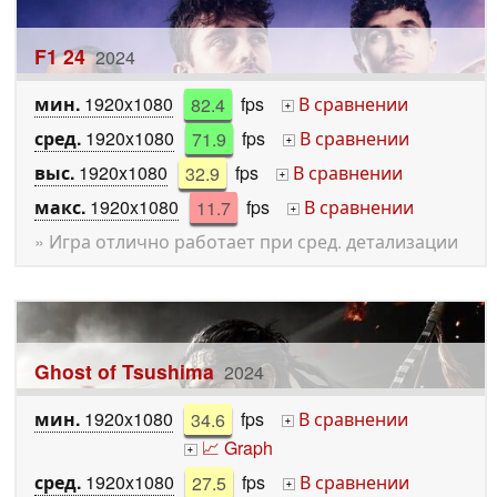
F1 24
2024
мин.
1920x1080
82.4
fps
В сравнении
+
сред.
1920x1080
71.9
fps
В сравнении
+
выс.
1920x1080
32.9
fps
В сравнении
+
макс.
1920x1080
11.7
fps
В сравнении
+
» Игра отлично работает при сред. детализации
Ghost of Tsushima
2024
мин.
1920x1080
34.6
fps
В сравнении
+
📈 Graph
+
сред.
1920x1080
27.5
fps
В сравнении
+