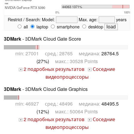
max:
44063 1371%
NVIDIA GeForce RTX 5090
0%
100%
Restrict / Search:
Model:
Max. age:
years
all
laptop
smartphone
desktop
3DMark
- 3DMark Cloud Gate Score
min: 27001 сред.: 28765 медиана:
28764.5
(27%)
макс.: 30528 Points
2 подробных результатов
Соседние
+
+
видеопроцессоры
3DMark
- 3DMark Cloud Gate Graphics
min: 46927 сред.: 48496 медиана:
48495.5
(12%)
макс.: 50064 Points
2 подробных результатов
Соседние
+
+
видеопроцессоры