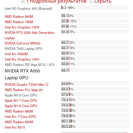
1 подробных результатов
Скрыть
+
-
3.3 -95%
Intel HD Graphics 400 (Braswell)
...
56 -13%
AMD Radeon 840M
57.2 -12%
AMD Radeon 780M
57.6 -11%
Intel Arc Graphics 130V
61.4 -5%
NVIDIA RTX 2000 Ada Generation
Laptop
62.7 -3%
NVIDIA GeForce MX550
62.7 -3%
NVIDIA T600 Laptop GPU
62.8 -3%
Intel Arc A350M
62.9 -3%
Intel Arc Graphics 140V
63.8 -1%
AMD Radeon RX Vega M GL / 870
NVIDIA RTX A500
64.7
Laptop GPU
64.8 0%
NVIDIA Quadro T2000 Max-Q
65.5 1%
AMD Radeon Pro Vega 20
67.6 4%
Apple M3 9-Core GPU
72.4 12%
Apple M1 7-Core GPU
74.3 15%
Apple M1 8-Core GPU
74.6 15%
AMD Radeon 880M
78.8 22%
Intel Arc 7-Core iGPU
80.1 24%
AMD Radeon 890M
80.5 24%
Intel Arc A310
...