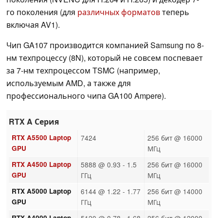
го поколения (для
различных форматов
теперь
включая AV1).
Чип GA107 производится компанией Samsung по 8-
нм техпроцессу (8N), который не совсем поспевает
за 7-нм техпроцессом TSMC (например,
используемым AMD, а также для
профессионального чипа GA100 Ampere).
RTX A Серия
RTX A5500 Laptop
7424
256 бит @ 16000
GPU
МГц
RTX A4500 Laptop
5888 @ 0.93 - 1.5
256 бит @ 16000
GPU
ГГц
МГц
RTX A5000 Laptop
6144 @ 1.22 - 1.77
256 бит @ 14000
GPU
ГГц
МГц
RTX A4000 Laptop
5120 @ 0.78 - 1.68
256 бит @ 12000