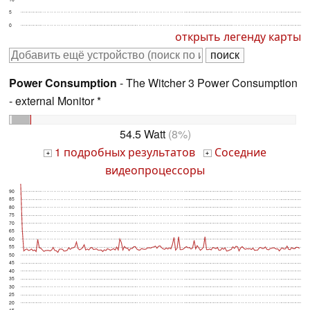
5
0
открыть легенду карты
Power Consumption
- The Witcher 3 Power Consumption
- external Monitor *
54.5 Watt
(8%)
1 подробных результатов
Соседние
+
+
видеопроцессоры
90
85
80
75
70
65
60
55
50
45
40
35
30
25
20