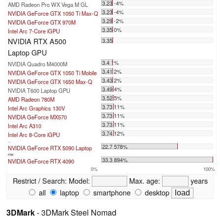
3.23 -4%
AMD Radeon Pro WX Vega M GL
3.23 -4%
NVIDIA GeForce GTX 1050 Ti Max-Q
3.29 -2%
NVIDIA GeForce GTX 970M
3.35 0%
Intel Arc 7-Core iGPU
NVIDIA RTX A500
3.35
Laptop GPU
3.4 1%
NVIDIA Quadro M4000M
3.41 2%
NVIDIA GeForce GTX 1050 Ti Mobile
3.43 2%
NVIDIA GeForce GTX 1650 Max-Q
3.49 4%
NVIDIA T600 Laptop GPU
3.52 5%
AMD Radeon 780M
3.73 11%
Intel Arc Graphics 130V
3.73 11%
NVIDIA GeForce MX570
3.73 11%
Intel Arc A310
3.74 12%
Intel Arc 8-Core iGPU
...
22.7 578%
NVIDIA GeForce RTX 5090 Laptop
max:
33.3 894%
NVIDIA GeForce RTX 4090
0%
100%
Restrict / Search:
Model:
Max. age:
years
all
laptop
smartphone
desktop
3DMark
- 3DMark Steel Nomad