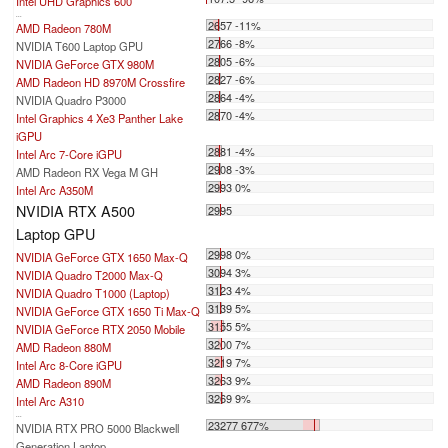
Intel UHD Graphics 600
...
2657 -11%
AMD Radeon 780M
2766 -8%
NVIDIA T600 Laptop GPU
2805 -6%
NVIDIA GeForce GTX 980M
2827 -6%
AMD Radeon HD 8970M Crossfire
2864 -4%
NVIDIA Quadro P3000
2870 -4%
Intel Graphics 4 Xe3 Panther Lake
iGPU
2881 -4%
Intel Arc 7-Core iGPU
2908 -3%
AMD Radeon RX Vega M GH
2993 0%
Intel Arc A350M
NVIDIA RTX A500
2995
Laptop GPU
2998 0%
NVIDIA GeForce GTX 1650 Max-Q
3094 3%
NVIDIA Quadro T2000 Max-Q
3123 4%
NVIDIA Quadro T1000 (Laptop)
3139 5%
NVIDIA GeForce GTX 1650 Ti Max-Q
3155 5%
NVIDIA GeForce RTX 2050 Mobile
3200 7%
AMD Radeon 880M
3219 7%
Intel Arc 8-Core iGPU
3263 9%
AMD Radeon 890M
3269 9%
Intel Arc A310
...
23277 677%
NVIDIA RTX PRO 5000 Blackwell
Generation Laptop