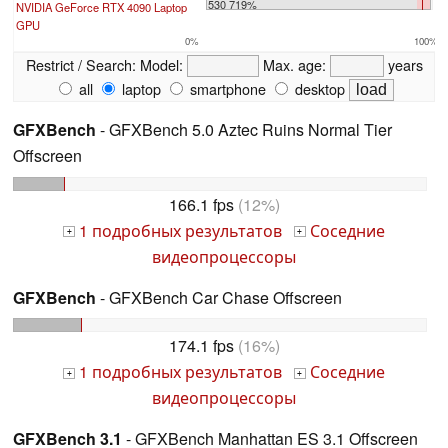
530 719%
NVIDIA GeForce RTX 4090 Laptop
GPU
0%
100%
Restrict / Search:
Model:
Max. age:
years
all
laptop
smartphone
desktop
GFXBench
- GFXBench 5.0 Aztec Ruins Normal Tier
Offscreen
166.1 fps
(12%)
1 подробных результатов
Соседние
+
+
видеопроцессоры
GFXBench
- GFXBench Car Chase Offscreen
174.1 fps
(16%)
1 подробных результатов
Соседние
+
+
видеопроцессоры
GFXBench 3.1
- GFXBench Manhattan ES 3.1 Offscreen