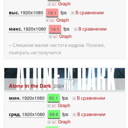
📈 Graph
+
выс.
1920x1080
19.1
fps
В сравнении
+
📈 Graph
+
макс.
1920x1080
14.1
fps
В сравнении
+
📈 Graph
+
» Слишком малая частота кадров. Похоже,
поиграть не получится
Alone in the Dark
2024
мин.
1920x1080
80.1
fps
В сравнении
+
📈 Graph
+
сред.
1920x1080
68.6
fps
В сравнении
+
📈 Graph
+