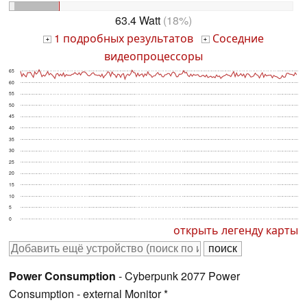
63.4 Watt
(18%)
1 подробных результатов
Соседние
+
+
видеопроцессоры
65
60
55
50
45
40
35
30
25
20
15
10
5
0
открыть легенду карты
Power Consumption
- Cyberpunk 2077 Power
Consumption - external Monitor *