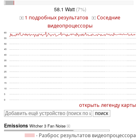
58.1 Watt
(7%)
1 подробных результатов
Соседние
+
+
видеопроцессоры
60
55
50
45
40
35
30
25
20
15
10
5
0
открыть легенду карты
Emissions
Witcher 3 Fan Noise
+
- Разброс результатов видеопроцессора